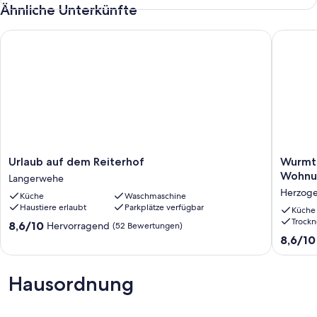
Ähnliche Unterkünfte
Urlaub auf dem Reiterhof
Wurmtal-
Urlaub
Wurmtal
Urlaub auf dem Reiterhof
Wurmta
auf
Blick
Wohnun
Langerwehe
dem
-
Herzoge
Küche
Waschmaschine
Reiterhof
Große
Haustiere erlaubt
Parkplätze verfügbar
Langerwehe
Oberge
Küche
Trockn
1
8.6
8,6/10
Hervorragend
(52 Bewertungen)
-
von
8.6
8,6/10
Wohnu
10,
von
im
Hervorragend,
10,
Natursc
(52
Hervorr
Hausordnung
mit
Bewertungen)
(8
Aussicht
Bewert
Herzoge