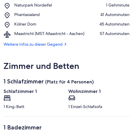
Place,
Naturpark Nordeifel
‪1 Gehminute‬
Naturpark
Auf Karte anzeigen
Place,
Phantasialand
‪41 Autominuten‬
Nordeifel
Phantasialand
Place,
Kölner Dom
‪45 Autominuten‬
Kölner
Airport,
Maastricht (MST-Maastricht - Aachen)
‪57 Autominuten‬
Dom
Maastricht
(MST-
Weitere Infos zu dieser Gegend
Maastricht
-
Aachen)
Zimmer und Betten
1 Schlafzimmer
(Platz für 4 Personen)
Schlafzimmer 1
Wohnzimmer 1
1 King-Bett
1 Einzel-Schlafsofa
1 Badezimmer