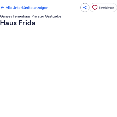
Alle Unterkünfte anzeigen
Speichern
Ganzes Ferienhaus
·
Privater Gastgeber
Haus Frida
Fotogalerie
von
Haus
Frida