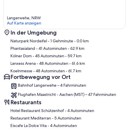
Langerwehe, NRW
Auf Karte anzeigen
In der Umgebung
Karte
Naturpark Nordeifel
- 1 Gehminute
- 0.0 km
Phantasialand
- 41 Autominuten
- 62.9 km
Kölner Dom
- 45 Autominuten
- 59.7 km
Lanxess Arena
- 48 Autominuten
- 61.6 km
Koelnmesse
- 48 Autominuten
- 61.7 km
Fortbewegung vor Ort
Bahnhof Langerwehe – 4 Fahrminuten
Flughafen Maastricht - Aachen (MST) – 47 Fahrminuten
Restaurants
‪Hotel Restaurant Schützenhof - ‬4 Autominuten
‪Restaurant Mediterran - ‬5 Autominuten
‪Eiscafe La Dolce Vita - ‬4 Autominuten