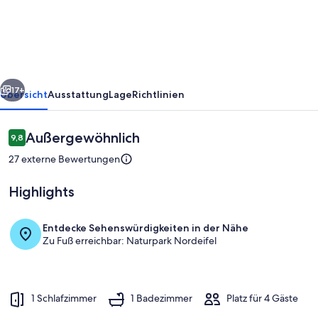
rück
Weiter
17+
Übersicht
Ausstattung
Lage
Richtlinien
Bewertungen
Außergewöhnlich
9,8
9,8 von 10.
27 externe Bewertungen
Highlights
Entdecke Sehenswürdigkeiten in der Nähe
Zu Fuß erreichbar: Naturpark Nordeifel
im Wohnzimmer
1 Schlafzimmer
1 Badezimmer
Platz für 4 Gäste