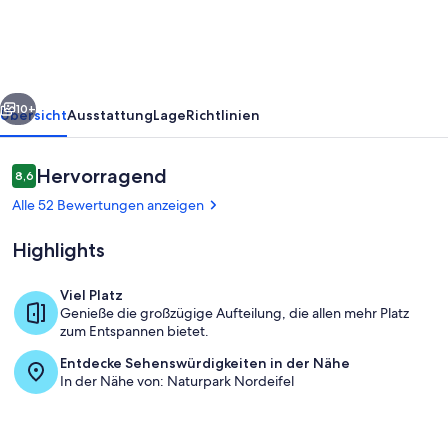
Reiterhof
rück
Weiter
10+
Übersicht
Ausstattung
Lage
Richtlinien
Bewertungen
Hervorragend
8,6
8,6 von 10.
Alle 52 Bewertungen anzeigen
Highlights
Viel Platz
Genieße die großzügige Aufteilung, die allen mehr Platz
Innenbereich
zum Entspannen bietet.
Entdecke Sehenswürdigkeiten in der Nähe
In der Nähe von: Naturpark Nordeifel