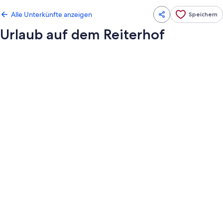
Alle Unterkünfte anzeigen
Speichern
Urlaub auf dem Reiterhof
Fotogalerie
von
Urlaub
auf
dem