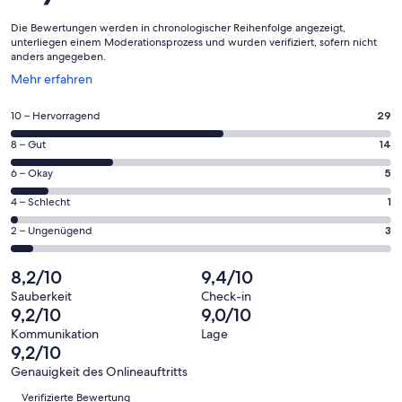
Die Bewertungen werden in chronologischer Reihenfolge angezeigt,
unterliegen einem Moderationsprozess und wurden verifiziert, sofern nicht
anders angegeben.
Wird
Mehr erfahren
in
einem
29
10 – Hervorragend
29
neuen
von
Fenster
14
8 – Gut
14
insgesamt
geöffnet
von
52
5
6 – Okay
5
insgesamt
Gästebewertungen
von
52
1
4 – Schlecht
1
haben
insgesamt
Gästebewertungen
von
eine
52
3
2 – Ungenügend
3
haben
insgesamt
Bewertung
Gästebewertungen
von
eine
52
von
haben
insgesamt
8,2/10
9,4/10
Bewertung
Gästebewertungen
10
eine
52
von
haben
Sauberkeit
Check-in
-
Bewertung
Gästebewertungen
9,2/10
9,0/10
8
eine
Hervorragend
von
haben
-
Bewertung
Kommunikation
Lage
6
eine
9,2/10
Gut
von
-
Bewertung
4
Genauigkeit des Onlineauftritts
Okay
von
Bewertungen
-
Verifizierte Bewertung
2