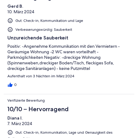
Gerd B.
10. März 2024
Gut: Check-in, Kommunikation und Lage
Verbesserungswürdig: Sauberkeit
Unzureichende Sauberkeit
Positiv: -Angenehme Kommunikation mit den Vermietern -
Geräumige Wohnung -2 WC waren vorteilhaft -
Parkmöglichkeiten Negativ: -dreckige Wohnung
(Spinnenweben,dreckiger Boden/Tisch, fleckiges Sofa,
dreckige Sanitäranlagen) - keine Putzmittel
(Besen,Wischmop,Staubsauger) - Kühlschrank war unsauber
Aufenthalt von 3 Nächten im März 2024
und nicht eingesteckt - zu wenige Koch-und Küchenutensilien -
kein passendes Bettlaken für die Futonssofas - Im Bereich des
0
"3. Schlafraums" (Wohnzimmer) keine
Verducklungsmöglichkeiten
Verifizierte Bewertung
10/10 – Hervorragend
Diana I.
7. März 2024
Gut: Check-in, Kommunikation, Lage und Genauigkeit des