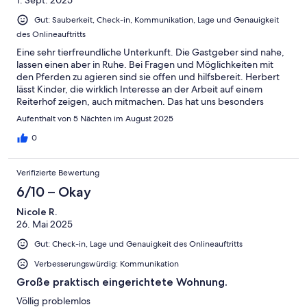
Gut: Sauberkeit, Check-in, Kommunikation, Lage und Genauigkeit
des Onlineauftritts
Eine sehr tierfreundliche Unterkunft. Die Gastgeber sind nahe,
lassen einen aber in Ruhe. Bei Fragen und Möglichkeiten mit
den Pferden zu agieren sind sie offen und hilfsbereit. Herbert
lässt Kinder, die wirklich Interesse an der Arbeit auf einem
Reiterhof zeigen, auch mitmachen. Das hat uns besonders
gefallen. Für Allergiker stellt die Unterkunft eine
Aufenthalt von 5 Nächten im August 2025
Herausforderung dar.
0
Verifizierte Bewertung
6/10 – Okay
Nicole R.
26. Mai 2025
Gut: Check-in, Lage und Genauigkeit des Onlineauftritts
Verbesserungswürdig: Kommunikation
Große praktisch eingerichtete Wohnung.
Völlig problemlos