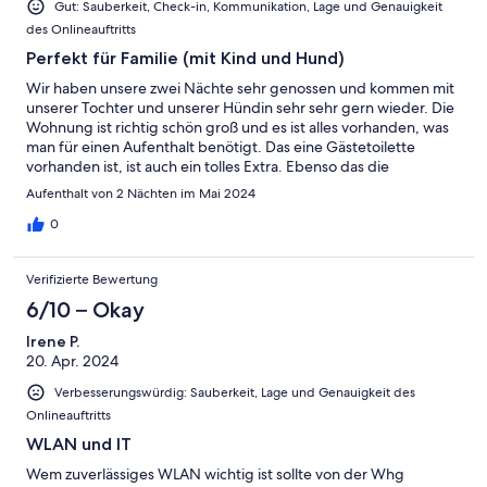
Gut: Sauberkeit, Check-in, Kommunikation, Lage und Genauigkeit
des Onlineauftritts
Perfekt für Familie (mit Kind und Hund)
Wir haben unsere zwei Nächte sehr genossen und kommen mit
unserer Tochter und unserer Hündin sehr sehr gern wieder. Die
Wohnung ist richtig schön groß und es ist alles vorhanden, was
man für einen Aufenthalt benötigt. Das eine Gästetoilette
vorhanden ist, ist auch ein tolles Extra. Ebenso das die
Bettwäsche und Handtücher gestellt werden und wir uns so
Aufenthalt von 2 Nächten im Mai 2024
eine Menge an Gepäck gespart haben. Die Vermieter sind alle
sehr angenehm nett und hilfsbereit. Wir haben uns auf Anhieb
0
wohlgefühlt. Auf der gegenüberliegenden Straßenseite ist ein
Spielplatz, super für unsere Tochter. Auch im Feld ist man mit
Verifizierte Bewertung
dem Hund quasi nach ein paar Metern und kann seine Runden
drehen. Da auch zwei Hofhunde vor Ort sind und man auf
6/10 – Okay
einem Reiterhof ist, ist das ein toller Ort/Hof/Wohnung für
Irene P.
Übernachtungen mit Kind und Hund. Wie bereits erwähnt, wir
20. Apr. 2024
kommen sehr gern wieder :) Familie Brandt/Donhof
Verbesserungswürdig: Sauberkeit, Lage und Genauigkeit des
Onlineauftritts
WLAN und IT
Wem zuverlässiges WLAN wichtig ist sollte von der Whg