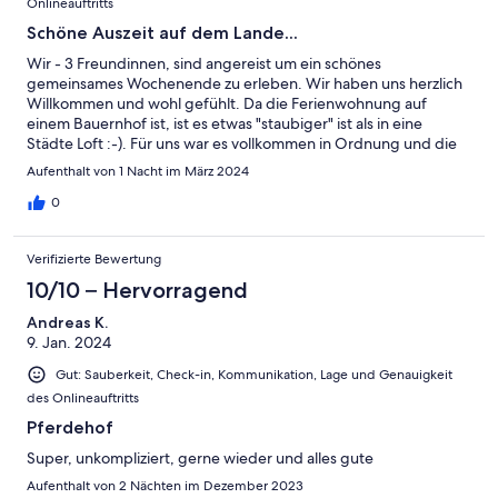
Onlineauftritts
Schöne Auszeit auf dem Lande...
Wir - 3 Freundinnen, sind angereist um ein schönes
gemeinsames Wochenende zu erleben. Wir haben uns herzlich
Willkommen und wohl gefühlt. Da die Ferienwohnung auf
einem Bauernhof ist, ist es etwas "staubiger" ist als in eine
Städte Loft :-). Für uns war es vollkommen in Ordnung und die
Vermieter sind super sympatisch und freundlich.Landleben pur.
Aufenthalt von 1 Nacht im März 2024
Für Pferdeliebhaber genau der richtige Ort zum Abschalten.
0
Verifizierte Bewertung
10/10 – Hervorragend
Andreas K.
9. Jan. 2024
Gut: Sauberkeit, Check-in, Kommunikation, Lage und Genauigkeit
des Onlineauftritts
Pferdehof
Super, unkompliziert, gerne wieder und alles gute
Aufenthalt von 2 Nächten im Dezember 2023