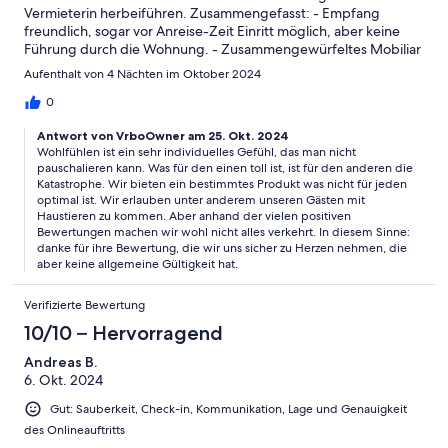
Vermieterin herbeiführen. Zusammengefasst: - Empfang
freundlich, sogar vor Anreise-Zeit Einritt möglich, aber keine
Führung durch die Wohnung. - Zusammengewürfeltes Mobiliar
und Inventar (vermutlich, was woanders nicht mehr gebraucht
Aufenthalt von 4 Nächten im Oktober 2024
wurde) -Schafsofas (sofern man sie so nennen möchte): fleckig,
sehr verstaubt und voller Hundehaare - Bett kl. Schlafzimmer: es
0
fehlt an Licht u. Nachttisch, dünne Matratze, Lattenrost wie
Antwort von VrboOwner am 25. Okt. 2024
Gummiband - Stühle Esstisch: sehr wackelig, an einem ein Bein
Wohlfühlen ist ein sehr individuelles Gefühl, das man nicht
abgebrochen, nur wieder drunter gestellt -Küche: Lichter
pauschalieren kann. Was für den einen toll ist, ist für den anderen die
defekt, schmutzig, Schränke defekt, verklebt und LEER -> es
Katastrophe. Wir bieten ein bestimmtes Produkt was nicht für jeden
fehlte einiges in alltäglichen Inventar (zB Suppenkelle) -
optimal ist. Wir erlauben unter anderem unseren Gästen mit
Badezimmer: im Mülleimer befand sich Damenhygiene der
Haustieren zu kommen. Aber anhand der vielen positiven
Vormieterin, Wasser im Becken lief nicht ab (voller Haare),
Bewertungen machen wir wohl nicht alles verkehrt. In diesem Sinne:
Lichter defekt - Heizung nicht regulierbar: es war sehr (!) warm
danke für ihre Bewertung, die wir uns sicher zu Herzen nehmen, die
und muffig in der Wohnung Insgesamt lies die Sauberkeit
aber keine allgemeine Gültigkeit hat.
extrem zu wünschen übrig! Unsere Kinder stellten Teller wieder
in den Schrank, einer befürchtete, dass eine „Lawine von Staub“
Verifizierte Bewertung
von der Deckenlampe in unser Abendessen rutschen würde,
10/10 – Hervorragend
einer ekelte sich so sehr vor dem Schlafsofa, dass er auf dem
Boden geschlafen hat. Wir mussten alles vor Gebrauch
Andreas B.
abwaschen und abwischen. Wir sind vorher abgereist, haben
6. Okt. 2024
aber trotz Ansprache keine Rückmeldung der Vermietung
erhalten. Ganz klar: KEINE Weiterempfehlung.
Gut: Sauberkeit, Check-in, Kommunikation, Lage und Genauigkeit
des Onlineauftritts