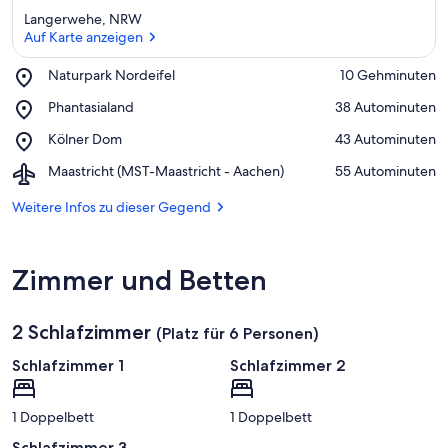
Langerwehe, NRW
Auf Karte anzeigen
Place,
Naturpark Nordeifel
‪10 Gehminuten‬
Naturpark
Auf Karte anzeigen
Place,
Phantasialand
‪38 Autominuten‬
Nordeifel
Phantasialand
Place,
Kölner Dom
‪43 Autominuten‬
Kölner
Airport,
Maastricht (MST-Maastricht - Aachen)
‪55 Autominuten‬
Dom
Maastricht
(MST-
Weitere Infos zu dieser Gegend
Maastricht
-
Aachen)
Zimmer und Betten
2 Schlafzimmer
(Platz für 6 Personen)
Schlafzimmer 1
Schlafzimmer 2
1 Doppelbett
1 Doppelbett
Schlafzimmer 3