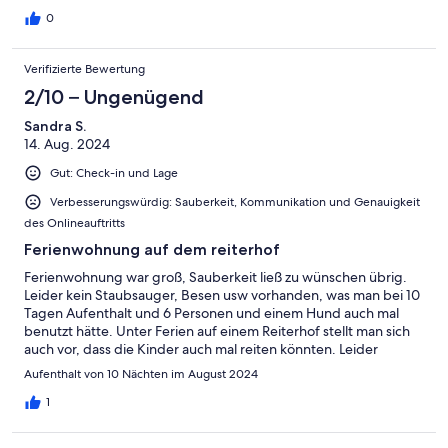
0
Verifizierte Bewertung
2/10 – Ungenügend
Sandra S.
14. Aug. 2024
Gut: Check-in und Lage
Verbesserungswürdig: Sauberkeit, Kommunikation und Genauigkeit
des Onlineauftritts
Ferienwohnung auf dem reiterhof
Ferienwohnung war groß, Sauberkeit ließ zu wünschen übrig.
Leider kein Staubsauger, Besen usw vorhanden, was man bei 10
Tagen Aufenthalt und 6 Personen und einem Hund auch mal
benutzt hätte. Unter Ferien auf einem Reiterhof stellt man sich
auch vor, dass die Kinder auch mal reiten könnten. Leider
Fehlanzeige. Preis war demzufolge nicht angemessen.
Aufenthalt von 10 Nächten im August 2024
1