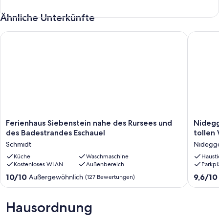
Ähnliche Unterkünfte
Ferienhaus Siebenstein nahe des Rursees und des Badestrand
Nideggen
Ferienhaus
Nidegge
Ferienhaus Siebenstein nahe des Rursees und
Nidegg
Siebenstein
Schwed
des Badestrandes Eschauel
tollen
nahe
direkt
Schmidt
Nidegg
des
am
Rursees
Küche
Waschmaschine
Wald
Hausti
Kostenloses WLAN
Außenbereich
Parkpl
und
mit
des
tollen
10.0
9.6
10/10
9,6/10
Außergewöhnlich
(127 Bewertungen)
Badestrandes
Wander
von
von
Eschauel
und
10,
10,
Schmidt
Feuerste
Außergewöhnlich,
Außerge
Hausordnung
Nidegg
(127
(30