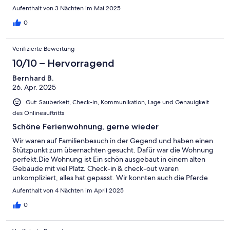
Aufenthalt von 3 Nächten im Mai 2025
0
Verifizierte Bewertung
10/10 – Hervorragend
Bernhard B.
26. Apr. 2025
Gut: Sauberkeit, Check-in, Kommunikation, Lage und Genauigkeit
des Onlineauftritts
Schöne Ferienwohnung, gerne wieder
Wir waren auf Familienbesuch in der Gegend und haben einen
Stützpunkt zum übernachten gesucht. Dafür war die Wohnung
perfekt.Die Wohnung ist Ein schön ausgebaut in einem alten
Gebäude mit viel Platz. Check-in & check-out waren
unkompliziert, alles hat gepasst. Wir konnten auch die Pferde
besuchen.Wir werden gerne wiederkommen.
Aufenthalt von 4 Nächten im April 2025
0