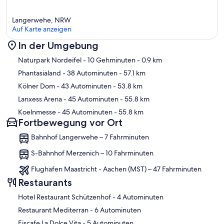
Langerwehe, NRW
Auf Karte anzeigen
In der Umgebung
Karte
Naturpark Nordeifel
- 10 Gehminuten
- 0.9 km
Phantasialand
- 38 Autominuten
- 57.1 km
Kölner Dom
- 43 Autominuten
- 53.8 km
Lanxess Arena
- 45 Autominuten
- 55.8 km
Koelnmesse
- 45 Autominuten
- 55.8 km
Fortbewegung vor Ort
Bahnhof Langerwehe – 7 Fahrminuten
S-Bahnhof Merzenich – 10 Fahrminuten
Flughafen Maastricht - Aachen (MST) – 47 Fahrminuten
Restaurants
‪Hotel Restaurant Schützenhof - ‬4 Autominuten
‪Restaurant Mediterran - ‬6 Autominuten
‪Eiscafe La Dolce Vita - ‬5 Autominuten