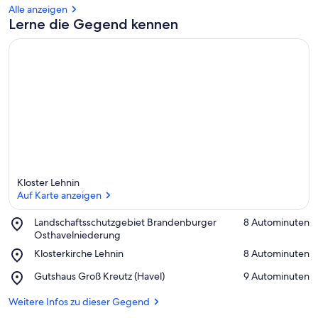
Alle anzeigen
Lerne die Gegend kennen
Kloster Lehnin
Auf Karte anzeigen
Place,
Landschaftsschutzgebiet Brandenburger
‪8 Autominuten‬
Landschaftsschutzgebiet
Osthavelniederung
Auf Karte anzeigen
Brandenburger
Place,
Klosterkirche Lehnin
‪8 Autominuten‬
Osthavelniederung
Klosterkirche
Place,
Gutshaus Groß Kreutz (Havel)
‪9 Autominuten‬
Lehnin
Gutshaus
Groß
Weitere Infos zu dieser Gegend
Kreutz