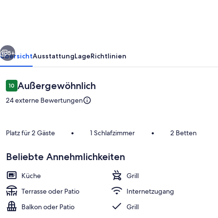
C.
Lohnherr
rück
Weiter
5+
Übersicht
Ausstattung
Lage
Richtlinien
Bewertungen
Außergewöhnlich
10
10 von 10.
24 externe Bewertungen
Platz für 2 Gäste
•
1 Schlafzimmer
•
2 Betten
Beliebte Annehmlichkeiten
Unterkunftsgelände
Küche
Grill
Terrasse oder Patio
Internetzugang
Balkon oder Patio
Grill