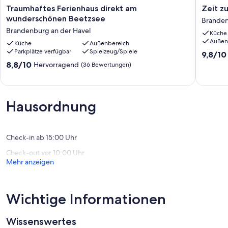
Traumhaftes
Zeit
Traumhaftes Ferienhaus direkt am
Zeit z
Ferienhaus
zu
wunderschönen Beetzsee
Branden
direkt
Zweit
Brandenburg an der Havel
Küche
am
Brande
Außen
wunderschönen
Küche
Außenbereich
an
Parkplätze verfügbar
Spielzeug/Spiele
Beetzsee
der
9.8
9,8/10
Brandenburg
Havel
von
8.8
8,8/10
Hervorragend
(36 Bewertungen)
an
10,
von
der
Außerge
10,
Havel
(46
Hervorragend,
Bewert
(36
Hausordnung
Bewertungen)
Check-in ab 15:00 Uhr
Check-out vor 10:00 Uhr
Mehr anzeigen
Wichtige Informationen
Wissenswertes