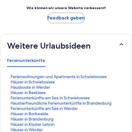
Wie können wir unsere Website verbessern?
Feedback geben
Weitere Urlaubsideen
Ferienunterkünfte
L
Ferienwohnungen und Apartments in Schwielowsee
i
L
Häuser in Schwielowsee
n
i
L
Hausboote in Werder
k
n
i
L
Häuser in Beetzsee
,
k
n
i
L
Ferienunterkünfte am See in Schwielowsee
d
,
k
n
i
L
Haustierfreundliche Ferienunterkünfte in Brandenburg
e
d
,
k
n
i
L
Ferienunterkünfte am See in Werder
r
e
d
,
k
n
i
L
Häuser in Borkwalde
d
r
e
d
,
k
n
i
L
Häuser in Brandenburg
i
d
r
e
d
,
k
n
i
L
Häuser in Kloster Lehnin
e
i
d
r
e
d
,
k
n
i
L
Häuser in Werder