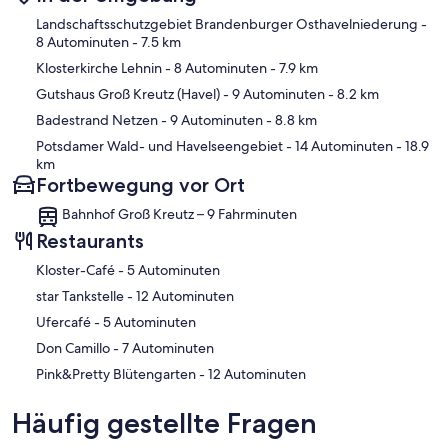
Karte
Landschaftsschutzgebiet Brandenburger Osthavelniederung
-
8 Autominuten
- 7.5 km
Klosterkirche Lehnin
- 8 Autominuten
- 7.9 km
Gutshaus Groß Kreutz (Havel)
- 9 Autominuten
- 8.2 km
Badestrand Netzen
- 9 Autominuten
- 8.8 km
Potsdamer Wald- und Havelseengebiet
- 14 Autominuten
- 18.9
km
Fortbewegung vor Ort
Bahnhof Groß Kreutz – 9 Fahrminuten
Restaurants
‪Kloster-Café - ‬5 Autominuten
‪star Tankstelle - ‬12 Autominuten
‪Ufercafé - ‬5 Autominuten
‪Don Camillo - ‬7 Autominuten
‪Pink&Pretty Blütengarten - ‬12 Autominuten
Häufig gestellte Fragen