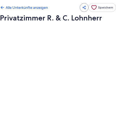
Alle Unterkünfte anzeigen
Speichern
Privatzimmer R. & C. Lohnherr
Fotogalerie
von
Privatzimmer
R.
&