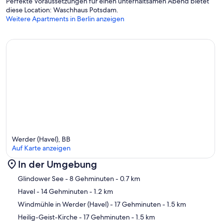
Perfekte Voraussetzungen für einen unterhaltsamen Abend bietet
diese Location: Waschhaus Potsdam.
Weitere Apartments in Berlin anzeigen
Werder (Havel), BB
Auf Karte anzeigen
In der Umgebung
Karte
Glindower See
- 8 Gehminuten
- 0.7 km
Havel
- 14 Gehminuten
- 1.2 km
Windmühle in Werder (Havel)
- 17 Gehminuten
- 1.5 km
Heilig-Geist-Kirche
- 17 Gehminuten
- 1.5 km