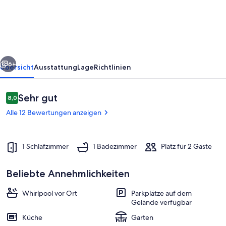
rück
Weiter
6+
Übersicht
Ausstattung
Lage
Richtlinien
Bewertungen
Sehr gut
8,0
8,0 von 10.
Alle 12 Bewertungen anzeigen
1 Schlafzimmer
1 Badezimmer
Platz für 2 Gäste
Beliebte Annehmlichkeiten
Innenbereich
Whirlpool vor Ort
Parkplätze auf dem
Gelände verfügbar
Küche
Garten