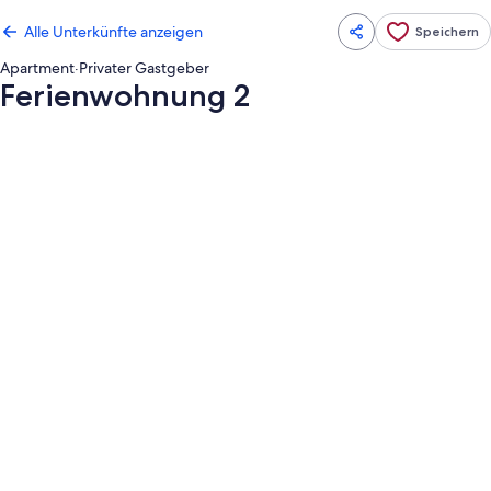
Alle Unterkünfte anzeigen
Speichern
Apartment
·
Privater Gastgeber
Ferienwohnung 2
Fotogalerie
von
Ferienwohnung
2