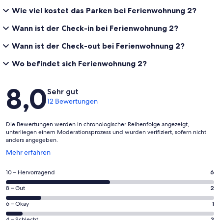
Wie viel kostet das Parken bei Ferienwohnung 2?
Wann ist der Check-in bei Ferienwohnung 2?
Wann ist der Check-out bei Ferienwohnung 2?
Wo befindet sich Ferienwohnung 2?
Bewertungen
8,0
Sehr gut
12 Bewertungen
Die Bewertungen werden in chronologischer Reihenfolge angezeigt,
unterliegen einem Moderationsprozess und wurden verifiziert, sofern nicht
anders angegeben.
Wird
Mehr erfahren
in
einem
6
10 – Hervorragend
6
neuen
von
Fenster
2
8 – Gut
2
insgesamt
geöffnet
von
12
1
6 – Okay
1
insgesamt
Gästebewertungen
von
12
4 – Schlecht
3