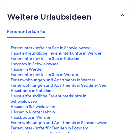
Weitere Urlaubsideen
Ferienunterkünfte
L
Ferienunterkünfte am See in Schwielowsee
i
L
Haustierfreundliche Ferienunterkünfte in Werder
n
i
L
Ferienunterkünfte am See in Potsdam
k
n
i
L
Longstay in Schwielowsee
,
k
n
i
L
Häuser in Werder
d
,
k
n
i
L
Ferienunterkünfte am See in Werder
e
d
,
k
n
i
L
Ferienwohnungen und Apartments in Werder
r
e
d
,
k
n
i
L
Ferienwohnungen und Apartments in Seddiner See
d
r
e
d
,
k
n
i
L
Hausboote in Potsdam
i
d
r
e
d
,
k
n
i
L
Haustierfreundliche Ferienunterkünfte in
e
i
d
r
e
d
,
k
n
i
Schwielowsee
f
e
i
d
r
e
d
,
k
n
L
Häuser in Schwielowsee
o
f
e
i
d
r
e
d
,
k
i
L
Häuser in Kloster Lehnin
l
o
f
e
i
d
r
e
d
,
n
i
L
Hausboote in Werder
g
l
o
f
e
i
d
r
e
d
k
n
i
L
Ferienwohnungen und Apartments in Schwielowsee
e
g
l
o
f
e
i
d
r
e
,
k
n
i
L
Ferienunterkünfte für Familien in Potsdam