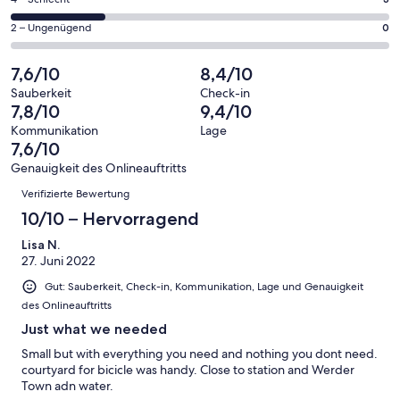
3
haben
insgesamt
Gästebewertungen
von
eine
12
0
2 – Ungenügend
0
haben
insgesamt
Bewertung
Gästebewertungen
von
eine
12
von
haben
insgesamt
7,6/10
8,4/10
Bewertung
Gästebewertungen
10
eine
12
von
haben
Sauberkeit
Check-in
-
Bewertung
Gästebewertungen
7,8/10
9,4/10
8
eine
Hervorragend
von
haben
-
Bewertung
Kommunikation
Lage
6
eine
7,6/10
Gut
von
-
Bewertung
4
Genauigkeit des Onlineauftritts
Okay
von
Bewertungen
-
Verifizierte Bewertung
2
Schlecht
-
10/10 – Hervorragend
Ungenügend
Lisa N.
27. Juni 2022
Gut: Sauberkeit, Check-in, Kommunikation, Lage und Genauigkeit
des Onlineauftritts
Just what we needed
Small but with everything you need and nothing you dont need.
courtyard for bicicle was handy. Close to station and Werder
Town adn water.