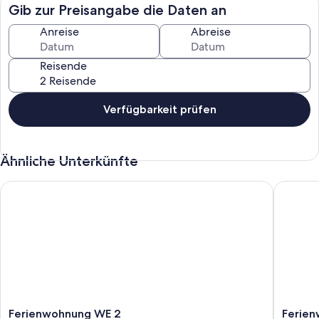
Gib zur Preisangabe die Daten an
Anreise
Abreise
Reisende
Verfügbarkeit prüfen
Ähnliche Unterkünfte
Ferienwohnung WE 2
Ferienw
Ferienwohnung
Ferien
Ferienwohnung WE 2
Ferien