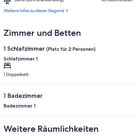
in
Berlin
Werder
(BER-
Weitere Infos zu dieser Gegend
(Havel)
Brandenburg)
Zimmer und Betten
1 Schlafzimmer
(Platz für 2 Personen)
Schlafzimmer 1
1 Doppelbett
1 Badezimmer
Badezimmer 1
Weitere Räumlichkeiten