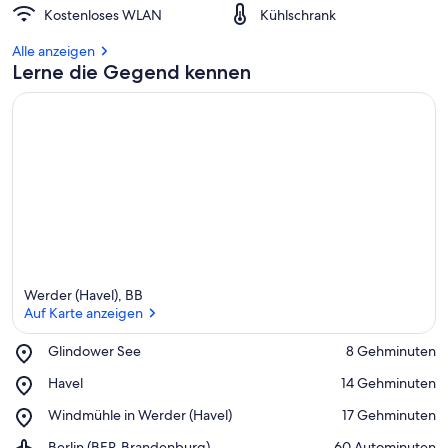
Kostenloses WLAN
Kühlschrank
Alle anzeigen
Lerne die Gegend kennen
Werder (Havel), BB
Auf Karte anzeigen
Place,
Glindower See
‪8 Gehminuten‬
Glindower
Auf Karte anzeigen
Place,
Havel
‪14 Gehminuten‬
See
Havel
Place,
Windmühle in Werder (Havel)
‪17 Gehminuten‬
Windmühle
Airport,
Berlin (BER-Brandenburg)
‪60 Autominuten‬