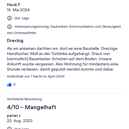
Heidi F.
16. Mai 2024
Gut: Lage
Verbesserungswürdig: Sauberkeit, Kommunikation und Genauigkeit
des Onlineauftritts
Dreckig
Als wir ankamen dachten wir, dort sei eine Baustelle. Dreckige
Handtücher, Müll an der Türklinke aufgehängt, Dreck von
(vermutlich) Bauarbeiter-Schuhen auf dem Boden. Unsere
Ankunft wurde vergessen. Also Wohnung für mindestens eine
Stunde verlassen, damit geputzt werden konnte und dabei
noch den genervten Blick der Dame ertragen, als wir die Treppe
Aufenthalt von 1 Nacht im April 2024
nicht schnell genug runter gegangen sind. Unser Mittagessen ,
dass wir uns kurz vor der Ankunft gekauft haben, war dann auch
0
völlig kalt, als wir es dann endlich essen konnten. Keine noch so
kleine "Entschädigung" (Entgegenkommen) bekommen.
Verifizierte Bewertung
Mussten trotzdem unsere 4-6 Kaffeekapseln bezahlen, obwohl
wir die Wohnung nicht die ganze Zeit nutzen konnten. Trotz
4/10 – Mangelhaft
"frisch geputztem" Zustand waren meine weißen Socken
peter r.
abends braun. Handseife war auch keine vorhanden. Leider
22. Aug. 2023
eine sehr schlechte Erfahrung gemacht. Nie wieder
Gut: Lage