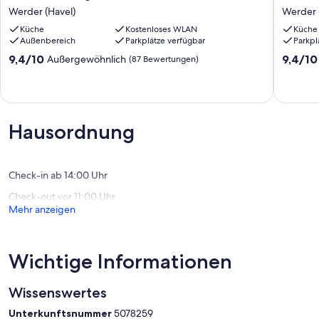
WE
WE
Werder (Havel)
Werder 
2
1
Küche
Kostenloses WLAN
Küche
Werder
Werder
Außenbereich
Parkplätze verfügbar
Parkpl
(Havel)
(Havel)
9.4
9.4
9,4/10
9,4/10
Außergewöhnlich
(87 Bewertungen)
von
von
10,
10,
Außergewöhnlich,
Außerge
(87
(74
Bewertungen)
Bewert
Hausordnung
Check-in ab 14:00 Uhr
Check-out vor 11:00 Uhr
Mehr anzeigen
Wichtige Informationen
Wissenswertes
Unterkunftsnummer
5078259