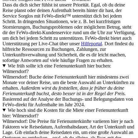
Dass du dich sicher fühlst ist unsere Priorität. Egal, ob du deine
Reise planst oder deinen Aufenthalt bereits hinter dir hast, der
Service Sorglos mit FeWo-direkt™ unterstützt dich bei jedem
Schritt. In dringenden Situationen, wie z. B. bei kurzfristigen
Stornierungen, Buchungsproblemen oder möglichem Betrug, steht
dir der FeWo-direkt-Kundenservice rund um die Uhr zur Verfügung,
um dich bei jedem Schritt zu unterstützen. FeWo-direkt bietet auch
Unterstützung per Live-Chat über unser
Hilfeportal
. Dort findest du
hilfreiche Ressourcen zu Buchungen, Zahlungen, zur
Unterkunftsverwaltung und Sicherheit, die es dir leicht machen,
sofortige Antworten auf viele häufige Fragen zu erhalten.
Wie früh sollte ich eine Ferienunterkunft hier buchen:
Wilmersdorf?
Wilmersdorf: Buche deine Ferienunterkunft hier mindestens zwei
Monate vor deiner Reise, um die beste Auswahl an Unterkünften zu
erhalten.
Außerdem wirst du feststellen, dass je früher du deine
Ferienunterkunft buchst, desto besser ist in der Regel der Preis.
Basierend auf der Analyse der Buchungs- und Belegungsdaten von
FeWo-direkt für Aufenthalte im Jahr 2024.
Wie hoch sind die Kosten für die Miete einer Ferienunterkunft
hier: Wilmersdorf?
Wilmersdorf: Die Preise für Ferienunterkünfte variieren hier je nach
Faktoren wie Reisedatum, Aufenthaltsdauer, Art der Unterkunft und
Lage. Gib einfach deine Reisedaten ein, um eine große Auswahl an
Optionen zu entdecken – egal, ob du alleine, als Paar, mit der