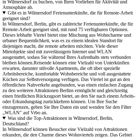
in Wilmersdorf zu buchen, von Ihren Vorlieben für Aktivität und
Atmosphäre ab.
Gibt es in Wilmersdorf Ferienunterkünfte, die für Remote-Arbeit
geeignet sind?
In Wilmersdorf, Berlin, gibt es zahlreiche Ferienunterkünfte, die für
Remote-Arbeit geeignet sind, mit rund 75 verfügbaren Optionen.
Dieses lebhafte Viertel bietet eine Mischung aus Wohncharme und
urbaner Bequemlichkeit, was es zu einem idealen Standort für
diejenigen macht, die remote arbeiten möchten. Viele dieser
Mietobjekte sind mit zuverlässigem Internet und WLAN
ausgestattet, sodass Sie während Ihres Aufenthalts stets verbunden
bleiben können.Reisende können eine Vielzahl von Unterkünften
erwarten, darunter stilvolle Apartments, die oft über spezielle
Arbeitsbereiche, komfortable Wohnbereiche und voll ausgestattete
Küchen zur Selbstversorgung verfügen. Das Viertel ist gut an den
öffentlichen Nahverkehr angebunden, was einen einfachen Zugang
zu den weiteren Attraktionen Berlins ermöglicht und gleichzeitig
einen friedlichen Rückzugsort bietet, an den Sie nach einem Arbeits-
oder Erkundungstag zurückkehren können. Um Ihre Suche
einzugrenzen, geben Sie Ihre Daten ein und wenden Sie den Filter
„WLAN" auf Vrbo an.
Was sind die Top-Attraktionen in Wilmersdorf, Berlin,
Deutschland?
In Wilmersdorf können Besucher eine Vielzahl von Attraktionen
erkunden, die den Charme dieses Wohnviertels zeigen. Das Gebiet