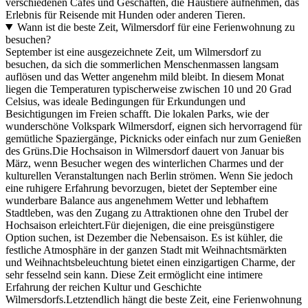
verschiedenen Cafés und Geschäften, die Haustiere aufnehmen, das
Erlebnis für Reisende mit Hunden oder anderen Tieren.
Wann ist die beste Zeit, Wilmersdorf für eine Ferienwohnung zu
besuchen?
September ist eine ausgezeichnete Zeit, um Wilmersdorf zu
besuchen, da sich die sommerlichen Menschenmassen langsam
auflösen und das Wetter angenehm mild bleibt. In diesem Monat
liegen die Temperaturen typischerweise zwischen 10 und 20 Grad
Celsius, was ideale Bedingungen für Erkundungen und
Besichtigungen im Freien schafft. Die lokalen Parks, wie der
wunderschöne Volkspark Wilmersdorf, eignen sich hervorragend für
gemütliche Spaziergänge, Picknicks oder einfach nur zum Genießen
des Grüns.Die Hochsaison in Wilmersdorf dauert von Januar bis
März, wenn Besucher wegen des winterlichen Charmes und der
kulturellen Veranstaltungen nach Berlin strömen. Wenn Sie jedoch
eine ruhigere Erfahrung bevorzugen, bietet der September eine
wunderbare Balance aus angenehmem Wetter und lebhaftem
Stadtleben, was den Zugang zu Attraktionen ohne den Trubel der
Hochsaison erleichtert.Für diejenigen, die eine preisgünstigere
Option suchen, ist Dezember die Nebensaison. Es ist kühler, die
festliche Atmosphäre in der ganzen Stadt mit Weihnachtsmärkten
und Weihnachtsbeleuchtung bietet einen einzigartigen Charme, der
sehr fesselnd sein kann. Diese Zeit ermöglicht eine intimere
Erfahrung der reichen Kultur und Geschichte
Wilmersdorfs.Letztendlich hängt die beste Zeit, eine Ferienwohnung