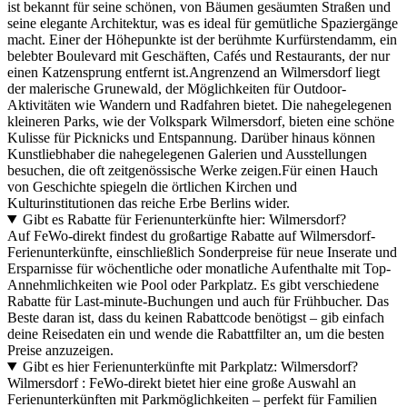
ist bekannt für seine schönen, von Bäumen gesäumten Straßen und
seine elegante Architektur, was es ideal für gemütliche Spaziergänge
macht. Einer der Höhepunkte ist der berühmte Kurfürstendamm, ein
belebter Boulevard mit Geschäften, Cafés und Restaurants, der nur
einen Katzensprung entfernt ist.Angrenzend an Wilmersdorf liegt
der malerische Grunewald, der Möglichkeiten für Outdoor-
Aktivitäten wie Wandern und Radfahren bietet. Die nahegelegenen
kleineren Parks, wie der Volkspark Wilmersdorf, bieten eine schöne
Kulisse für Picknicks und Entspannung. Darüber hinaus können
Kunstliebhaber die nahegelegenen Galerien und Ausstellungen
besuchen, die oft zeitgenössische Werke zeigen.Für einen Hauch
von Geschichte spiegeln die örtlichen Kirchen und
Kulturinstitutionen das reiche Erbe Berlins wider.
Gibt es Rabatte für Ferienunterkünfte hier: Wilmersdorf?
Auf FeWo-direkt findest du großartige Rabatte auf Wilmersdorf-
Ferienunterkünfte, einschließlich Sonderpreise für neue Inserate und
Ersparnisse für wöchentliche oder monatliche Aufenthalte mit Top-
Annehmlichkeiten wie Pool oder Parkplatz. Es gibt verschiedene
Rabatte für Last-minute-Buchungen und auch für Frühbucher. Das
Beste daran ist, dass du keinen Rabattcode benötigst – gib einfach
deine Reisedaten ein und wende die Rabattfilter an, um die besten
Preise anzuzeigen.
Gibt es hier Ferienunterkünfte mit Parkplatz: Wilmersdorf?
Wilmersdorf : FeWo-direkt bietet hier eine große Auswahl an
Ferienunterkünften mit Parkmöglichkeiten – perfekt für Familien