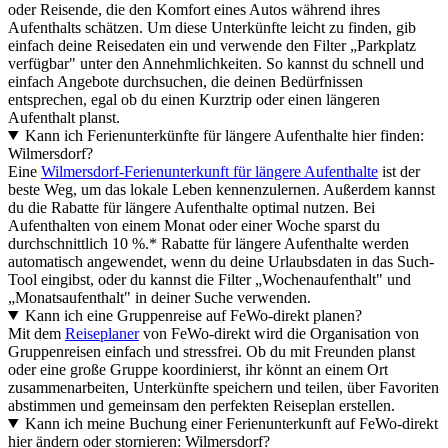
oder Reisende, die den Komfort eines Autos während ihres
Aufenthalts schätzen. Um diese Unterkünfte leicht zu finden, gib
einfach deine Reisedaten ein und verwende den Filter „Parkplatz
verfügbar" unter den Annehmlichkeiten. So kannst du schnell und
einfach Angebote durchsuchen, die deinen Bedürfnissen
entsprechen, egal ob du einen Kurztrip oder einen längeren
Aufenthalt planst.
Kann ich Ferienunterkünfte für längere Aufenthalte hier finden:
Wilmersdorf?
Eine
Wilmersdorf-Ferienunterkunft für längere Aufenthalte
ist der
beste Weg, um das lokale Leben kennenzulernen. Außerdem kannst
du die Rabatte für längere Aufenthalte optimal nutzen. Bei
Aufenthalten von einem Monat oder einer Woche sparst du
durchschnittlich 10 %.* Rabatte für längere Aufenthalte werden
automatisch angewendet, wenn du deine Urlaubsdaten in das Such-
Tool eingibst, oder du kannst die Filter „Wochenaufenthalt" und
„Monatsaufenthalt" in deiner Suche verwenden.
Kann ich eine Gruppenreise auf FeWo-direkt planen?
Mit dem
Reiseplaner
von FeWo-direkt wird die Organisation von
Gruppenreisen einfach und stressfrei. Ob du mit Freunden planst
oder eine große Gruppe koordinierst, ihr könnt an einem Ort
zusammenarbeiten, Unterkünfte speichern und teilen, über Favoriten
abstimmen und gemeinsam den perfekten Reiseplan erstellen.
Kann ich meine Buchung einer Ferienunterkunft auf FeWo-direkt
hier ändern oder stornieren: Wilmersdorf?