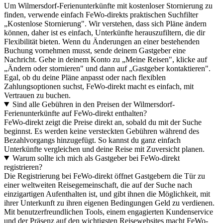
Um Wilmersdorf-Ferienunterkünfte mit kostenloser Stornierung zu
finden, verwende einfach FeWo-direkts praktischen Suchfilter
„Kostenlose Stornierung". Wir verstehen, dass sich Pläne ändern
können, daher ist es einfach, Unterkünfte herauszufiltern, die dir
Flexibilität bieten. Wenn du Änderungen an einer bestehenden
Buchung vornehmen musst, sende deinem Gastgeber eine
Nachricht. Gehe in deinem Konto zu „Meine Reisen", klicke auf
„Ändern oder stornieren" und dann auf „Gastgeber kontaktieren".
Egal, ob du deine Pläne anpasst oder nach flexiblen
Zahlungsoptionen suchst, FeWo-direkt macht es einfach, mit
Vertrauen zu buchen.
Sind alle Gebühren in den Preisen der Wilmersdorf-
Ferienunterkünfte auf FeWo-direkt enthalten?
FeWo-direkt zeigt die Preise direkt an, sobald du mit der Suche
beginnst. Es werden keine versteckten Gebühren während des
Bezahlvorgangs hinzugefügt. So kannst du ganz einfach
Unterkünfte vergleichen und deine Reise mit Zuversicht planen.
Warum sollte ich mich als Gastgeber bei FeWo-direkt
registrieren?
Die Registrierung bei FeWo-direkt öffnet Gastgebern die Tür zu
einer weltweiten Reisegemeinschaft, die auf der Suche nach
einzigartigen Aufenthalten ist, und gibt ihnen die Möglichkeit, mit
ihrer Unterkunft zu ihren eigenen Bedingungen Geld zu verdienen.
Mit benutzerfreundlichen Tools, einem engagierten Kundenservice
und der Präsenz auf den wichtigsten Reisewebsites macht FeWo-