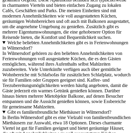
in charmanten Vierteln und bieten einfachen Zugang zu lokalen
Cafés, Geschäften und Parks. Die meisten Einheiten sind mit
modernen Annehmlichkeiten wie voll ausgestatteten Küchen,
geräumigen Wohnbereichen und oft auch mit Balkonen ausgestattet,
um die angenehme Umgebung zu genießen. Zusätzlich gibt es
mehrere Eigentumswohnungen, die eine gehobenere Option für
Reisende bieten, die Komfort und Bequemlichkeit suchen.
Welche beliebten Annehmlichkeiten gibt es in Ferienwohnungen
in Wilmersdorf?
In Wilmersdorf gehören zu den beliebten Annehmlichkeiten von
Ferienwohnungen voll ausgestattete Küchen, die es den Gästen
ermöglichen, während ihres Aufenthalts selbst Mahlzeiten
zuzubereiten. Viele Unterkünfte verfügen auch über gemütliche
Wohnbereiche mit Schlafsofas für zusätzlichen Schlafplatz, wodurch
sie für Familien oder Gruppen geeignet sind. Kaffee- und
Teezubereitungsmöglichkeiten werden häufig angeboten, damit die
Gäste jederzeit ein warmes Getränk genießen können. Darüber
hinaus bieten mehrere Mietobjekte Balkone, auf denen Besucher
entspannen und die Aussicht genießen können, sowie Essbereiche
für gemeinsame Mahlzeiten.
Gibt es familienfreundliche Miethäuser in Wilmersdorf?
In Berlin-Wilmersdorf gibt es eine Vielzahl von familienfreundlichen
Miethäusern zur Auswahl, etwa 18 Optionen. Dieses charmante
Viertel ist gut für Familien geeignet und bietet geräumige Häuser,