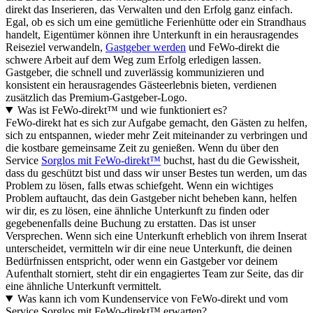
direkt das Inserieren, das Verwalten und den Erfolg ganz einfach.
Egal, ob es sich um eine gemütliche Ferienhütte oder ein Strandhaus
handelt, Eigentümer können ihre Unterkunft in ein herausragendes
Reiseziel verwandeln,
Gastgeber werden
und FeWo-direkt die
schwere Arbeit auf dem Weg zum Erfolg erledigen lassen.
Gastgeber, die schnell und zuverlässig kommunizieren und
konsistent ein herausragendes Gästeerlebnis bieten, verdienen
zusätzlich das Premium-Gastgeber-Logo.
Was ist FeWo-direkt™ und wie funktioniert es?
FeWo-direkt hat es sich zur Aufgabe gemacht, den Gästen zu helfen,
sich zu entspannen, wieder mehr Zeit miteinander zu verbringen und
die kostbare gemeinsame Zeit zu genießen. Wenn du über den
Service
Sorglos mit FeWo-direkt™
buchst, hast du die Gewissheit,
dass du geschützt bist und dass wir unser Bestes tun werden, um das
Problem zu lösen, falls etwas schiefgeht. Wenn ein wichtiges
Problem auftaucht, das dein Gastgeber nicht beheben kann, helfen
wir dir, es zu lösen, eine ähnliche Unterkunft zu finden oder
gegebenenfalls deine Buchung zu erstatten. Das ist unser
Versprechen. Wenn sich eine Unterkunft erheblich von ihrem Inserat
unterscheidet, vermitteln wir dir eine neue Unterkunft, die deinen
Bedürfnissen entspricht, oder wenn ein Gastgeber vor deinem
Aufenthalt storniert, steht dir ein engagiertes Team zur Seite, das dir
eine ähnliche Unterkunft vermittelt.
Was kann ich vom Kundenservice von FeWo-direkt und vom
Service Sorglos mit FeWo-direkt™ erwarten?