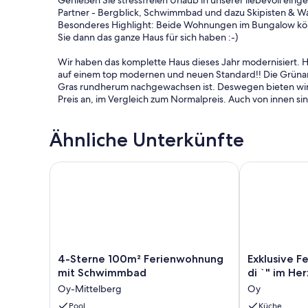
Genießen Sie stressfreien Urlaub in unserer liebevoll ein
Partner - Bergblick, Schwimmbad und dazu Skipisten & 
Besonderes Highlight: Beide Wohnungen im Bungalow kö
Sie dann das ganze Haus für sich haben :-)
Wir haben das komplette Haus dieses Jahr modernisiert. He
auf einem top modernen und neuen Standard!! Die Grünanl
Gras rundherum nachgewachsen ist. Deswegen bieten wir
Preis an, im Vergleich zum Normalpreis. Auch von innen si
Großzügig geschnittene Ferienwohnung in Traumlage im A
Ähnliche Unterkünfte
Für Spaß und Unterhaltung an trüben Regentagen sorgt 
Tischtennis Raum der Wohnanlage. (Beides im Nebenhaus
Die erstklassig ausgestattete Küche bietet dabei alles f
4-Sterne 100m² Ferienwohnung mit Schwimmbad
Exklusive Fer
Wohnzimmer lädt zu gemütlichen Abenden mit der Familie
Auf den zwei Terrassen können Sie die Sonne und die Ruh
Die frische Bergluft macht müde- für einen erholsamen S
ein gemütliches Gästezimmer/Kinderzimmer mit ebenfalls
Wir freuen uns sehr auf Ihre Anfrage und stehen auch für
4-
Exklusive
4-Sterne 100m² Ferienwohnung
Exklusive F
Viele Grüße,
Sterne
Ferienwohnu
mit Schwimmbad
di `" im He
Michael und Franziska
100m²
"
Oy-Mittelberg
Oy
Ferienwohnung
Griaß
mit
Pool
di
Küche