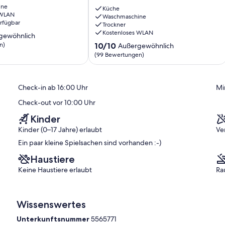
ine
Neuschwanstein,
Küche
 WLAN
Fewo
Waschmaschine
erfügbar
Trockner
f.
Kostenloses WLAN
Paare
gewöhnlich
u
10.0
n)
10/10
Außergewöhnlich
Familie,
von
(99 Bewertungen)
ich,
2
10,
SZ,
Außergewöhnlich,
)
WLAN
(99
Check-in ab 16:00 Uhr
Mi
Roßhaupten
Bewertungen)
Check-out vor 10:00 Uhr
Kinder
Kinder (0–17 Jahre) erlaubt
Ve
Ein paar kleine Spielsachen sind vorhanden :-)
Haustiere
Keine Haustiere erlaubt
Ra
Wissenswertes
Unterkunftsnummer
5565771