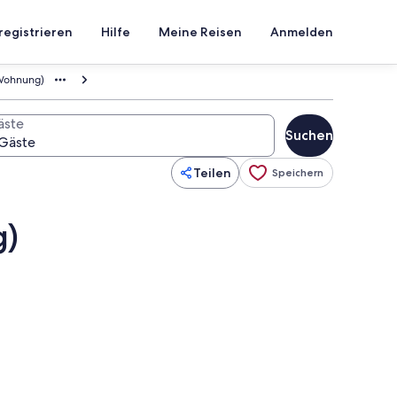
registrieren
Hilfe
Meine Reisen
Anmelden
Wohnung)
äste
Suchen
Teilen
Speichern
g)