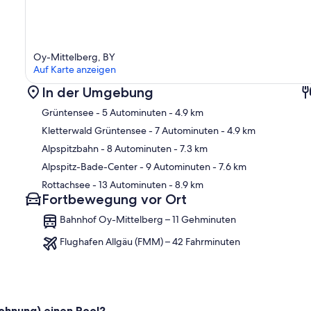
Oy-Mittelberg, BY
Auf Karte anzeigen
In der Umgebung
Grüntensee
- 5 Autominuten
- 4.9 km
Kletterwald Grüntensee
- 7 Autominuten
- 4.9 km
Alpspitzbahn
- 8 Autominuten
- 7.3 km
Kar
Alpspitz-Bade-Center
- 9 Autominuten
- 7.6 km
Rottachsee
- 13 Autominuten
- 8.9 km
Fortbewegung vor Ort
Bahnhof Oy-Mittelberg – 11 Gehminuten
Flughafen Allgäu (FMM) – 42 Fahrminuten
hnung) einen Pool?