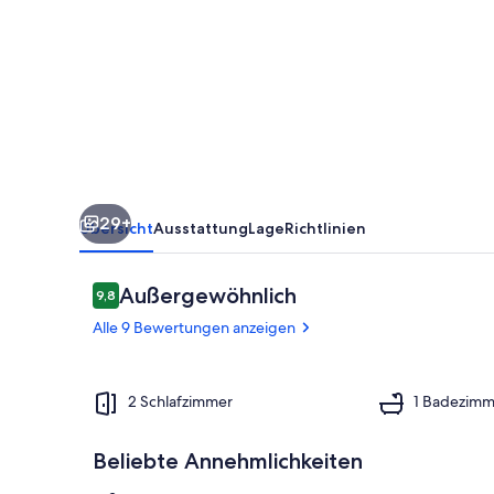
(UNTERE
Wohnung)
29+
Übersicht
Ausstattung
Lage
Richtlinien
Bewertungen
Außergewöhnlich
9,8
9,8 von 10.
Alle 9 Bewertungen anzeigen
Außenbereic
2 Schlafzimmer
1 Badezimm
Beliebte Annehmlichkeiten