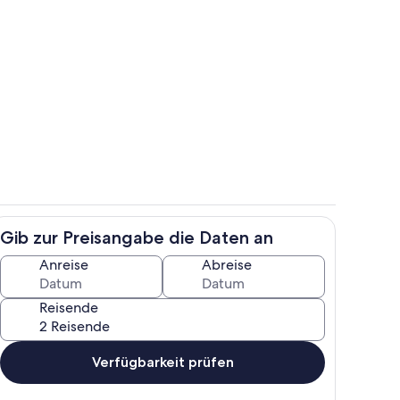
Verschiedenes
nterkunft
Gib zur Preisangabe die Daten an
ch
Außendetails
Anreise
Abreise
Reisende
Verfügbarkeit prüfen