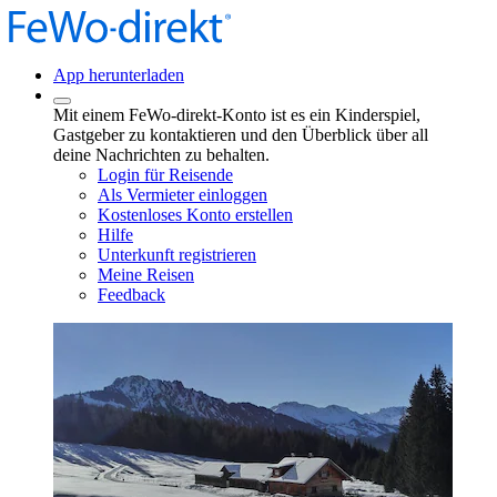
App herunterladen
Mit einem FeWo-direkt-Konto ist es ein Kinderspiel,
Gastgeber zu kontaktieren und den Überblick über all
deine Nachrichten zu behalten.
Login für Reisende
Als Vermieter einloggen
Kostenloses Konto erstellen
Hilfe
Unterkunft registrieren
Meine Reisen
Feedback