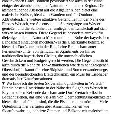
entzückenden Cafés, sondern positioniert Sie auch in der Nähe
einiger der atemberaubenden Naturattraktionen der Region. Die
atemberaubende Aussicht auf die Allgäuer Alpen bietet eine
malerische Kulisse, ideal zum Wandern und für Outdoor-
Aktivitäten.Eine weitere attraktive Gegend liegt in der Nähe des
Flusses Wertach, wo Sie entspannte Spaziergänge am Wasser
genießen und die Schönheit der umliegenden Landschaft auf sich
wirken lassen können. Diese Gegend ist besonders attraktiv für
diejenigen, die die Natur schätzen und in die Ruhe der bayerischen
Landschaft eintauchen möchten.Was die Unterkünfte betrifft, so
bietet das Dorfzentrum in der Regel eine Reihe charmanter
Ferienunterkünfte, von gemütlichen Apartments bis hin zu
traditionellen bayerischen Chalets, die unterschiedlichen
Geschmäckern und Budgets gerecht werden. Die Gegend besticht
auch durch die Nähe zu Top-Attraktionen wie dem nahegelegenen
Oberstdorf, bekannt für seine Skipisten und Sommerwanderwege,
und der beeindruckenden Breitachklamm, ein Muss für Liebhaber
dramatischer Naturformationen.
Wo finde ich die besten Skiverleihmöglichkeiten in Wertach?
Für die besten Unterkünfte in der Nähe des Skigebiets Wertach in
Bayern sollten Reisende das charmante Dorf Wertach selbst in
Betracht ziehen, das eine Vielzahl von Übernachtungsmöglichkeiten
bietet, die ideal für alle sind, die die Pisten erobern möchten. Viele
Unterkünfte hier verfügen über Annehmlichkeiten wie
Skiaufbewahrung, beheizte Zimmer und Balkone mit malerischem