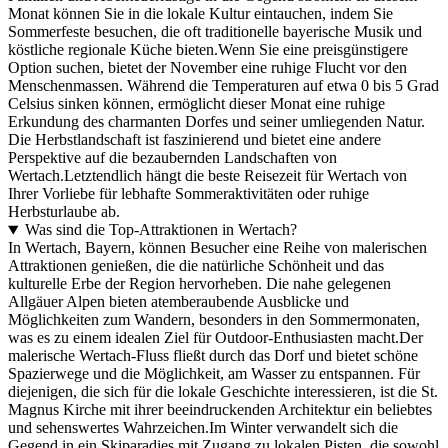
Monat können Sie in die lokale Kultur eintauchen, indem Sie
Sommerfeste besuchen, die oft traditionelle bayerische Musik und
köstliche regionale Küche bieten.Wenn Sie eine preisgünstigere
Option suchen, bietet der November eine ruhige Flucht vor den
Menschenmassen. Während die Temperaturen auf etwa 0 bis 5 Grad
Celsius sinken können, ermöglicht dieser Monat eine ruhige
Erkundung des charmanten Dorfes und seiner umliegenden Natur.
Die Herbstlandschaft ist faszinierend und bietet eine andere
Perspektive auf die bezaubernden Landschaften von
Wertach.Letztendlich hängt die beste Reisezeit für Wertach von
Ihrer Vorliebe für lebhafte Sommeraktivitäten oder ruhige
Herbsturlaube ab.
Was sind die Top-Attraktionen in Wertach?
In Wertach, Bayern, können Besucher eine Reihe von malerischen
Attraktionen genießen, die die natürliche Schönheit und das
kulturelle Erbe der Region hervorheben. Die nahe gelegenen
Allgäuer Alpen bieten atemberaubende Ausblicke und
Möglichkeiten zum Wandern, besonders in den Sommermonaten,
was es zu einem idealen Ziel für Outdoor-Enthusiasten macht.Der
malerische Wertach-Fluss fließt durch das Dorf und bietet schöne
Spazierwege und die Möglichkeit, am Wasser zu entspannen. Für
diejenigen, die sich für die lokale Geschichte interessieren, ist die St.
Magnus Kirche mit ihrer beeindruckenden Architektur ein beliebtes
und sehenswertes Wahrzeichen.Im Winter verwandelt sich die
Gegend in ein Skiparadies mit Zugang zu lokalen Pisten, die sowohl