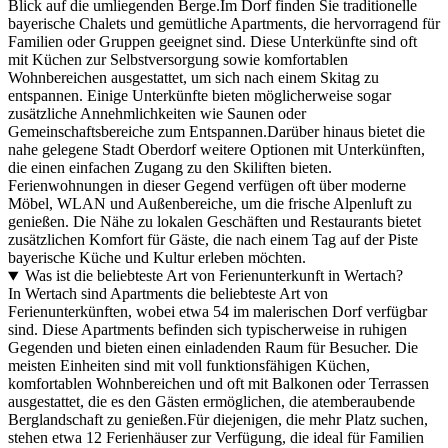
Blick auf die umliegenden Berge.Im Dorf finden Sie traditionelle
bayerische Chalets und gemütliche Apartments, die hervorragend für
Familien oder Gruppen geeignet sind. Diese Unterkünfte sind oft
mit Küchen zur Selbstversorgung sowie komfortablen
Wohnbereichen ausgestattet, um sich nach einem Skitag zu
entspannen. Einige Unterkünfte bieten möglicherweise sogar
zusätzliche Annehmlichkeiten wie Saunen oder
Gemeinschaftsbereiche zum Entspannen.Darüber hinaus bietet die
nahe gelegene Stadt Oberdorf weitere Optionen mit Unterkünften,
die einen einfachen Zugang zu den Skiliften bieten.
Ferienwohnungen in dieser Gegend verfügen oft über moderne
Möbel, WLAN und Außenbereiche, um die frische Alpenluft zu
genießen. Die Nähe zu lokalen Geschäften und Restaurants bietet
zusätzlichen Komfort für Gäste, die nach einem Tag auf der Piste
bayerische Küche und Kultur erleben möchten.
Was ist die beliebteste Art von Ferienunterkunft in Wertach?
In Wertach sind Apartments die beliebteste Art von
Ferienunterkünften, wobei etwa 54 im malerischen Dorf verfügbar
sind. Diese Apartments befinden sich typischerweise in ruhigen
Gegenden und bieten einen einladenden Raum für Besucher. Die
meisten Einheiten sind mit voll funktionsfähigen Küchen,
komfortablen Wohnbereichen und oft mit Balkonen oder Terrassen
ausgestattet, die es den Gästen ermöglichen, die atemberaubende
Berglandschaft zu genießen.Für diejenigen, die mehr Platz suchen,
stehen etwa 12 Ferienhäuser zur Verfügung, die ideal für Familien