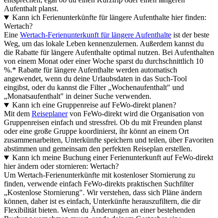
Aufenthalt planst.
Kann ich Ferienunterkünfte für längere Aufenthalte hier finden:
Wertach?
Eine
Wertach-Ferienunterkunft für längere Aufenthalte
ist der beste
Weg, um das lokale Leben kennenzulernen. Außerdem kannst du
die Rabatte für längere Aufenthalte optimal nutzen. Bei Aufenthalten
von einem Monat oder einer Woche sparst du durchschnittlich 10
%.* Rabatte für längere Aufenthalte werden automatisch
angewendet, wenn du deine Urlaubsdaten in das Such-Tool
eingibst, oder du kannst die Filter „Wochenaufenthalt" und
„Monatsaufenthalt" in deiner Suche verwenden.
Kann ich eine Gruppenreise auf FeWo-direkt planen?
Mit dem
Reiseplaner
von FeWo-direkt wird die Organisation von
Gruppenreisen einfach und stressfrei. Ob du mit Freunden planst
oder eine große Gruppe koordinierst, ihr könnt an einem Ort
zusammenarbeiten, Unterkünfte speichern und teilen, über Favoriten
abstimmen und gemeinsam den perfekten Reiseplan erstellen.
Kann ich meine Buchung einer Ferienunterkunft auf FeWo-direkt
hier ändern oder stornieren: Wertach?
Um Wertach-Ferienunterkünfte mit kostenloser Stornierung zu
finden, verwende einfach FeWo-direkts praktischen Suchfilter
„Kostenlose Stornierung". Wir verstehen, dass sich Pläne ändern
können, daher ist es einfach, Unterkünfte herauszufiltern, die dir
Flexibilität bieten. Wenn du Änderungen an einer bestehenden