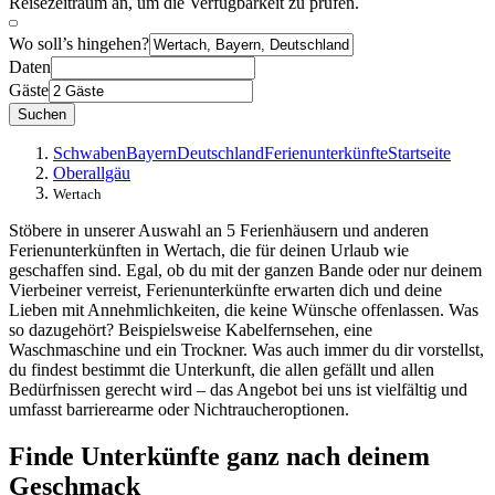
Reisezeitraum an, um die Verfügbarkeit zu prüfen.
Wo soll’s hingehen?
Daten
Gäste
Suchen
Schwaben
Bayern
Deutschland
Ferienunterkünfte
Startseite
Oberallgäu
Wertach
Stöbere in unserer Auswahl an 5 Ferienhäusern und anderen
Ferienunterkünften in Wertach, die für deinen Urlaub wie
geschaffen sind. Egal, ob du mit der ganzen Bande oder nur deinem
Vierbeiner verreist, Ferienunterkünfte erwarten dich und deine
Lieben mit Annehmlichkeiten, die keine Wünsche offenlassen. Was
so dazugehört? Beispielsweise Kabelfernsehen, eine
Waschmaschine und ein Trockner. Was auch immer du dir vorstellst,
du findest bestimmt die Unterkunft, die allen gefällt und allen
Bedürfnissen gerecht wird – das Angebot bei uns ist vielfältig und
umfasst barrierearme oder Nichtraucheroptionen.
Finde Unterkünfte ganz nach deinem
Geschmack