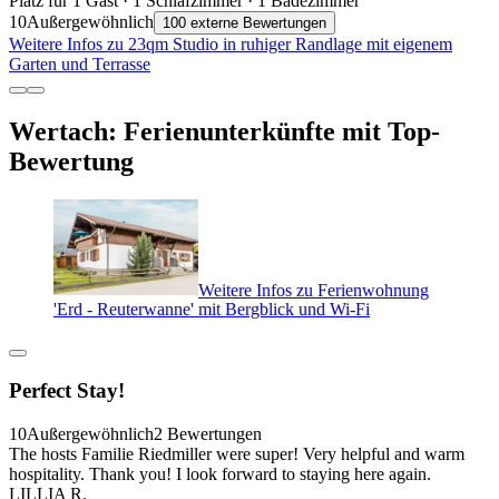
Platz für 1 Gast · 1 Schlafzimmer · 1 Badezimmer
10
Außergewöhnlich
100 externe Bewertungen
Weitere Infos zu 23qm Studio in ruhiger Randlage mit eigenem
Garten und Terrasse
Wertach: Ferienunterkünfte mit Top-
Bewertung
Weitere Infos zu Ferienwohnung
'Erd - Reuterwanne' mit Bergblick und Wi-Fi
Perfect Stay!
10
Außergewöhnlich
2 Bewertungen
The hosts Familie Riedmiller were super! Very helpful and warm
hospitality. Thank you! I look forward to staying here again.
LILLIA R.