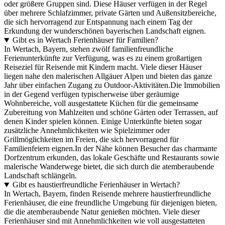
oder größere Gruppen sind. Diese Häuser verfügen in der Regel
über mehrere Schlafzimmer, private Gärten und Außensitzbereiche,
die sich hervorragend zur Entspannung nach einem Tag der
Erkundung der wunderschönen bayerischen Landschaft eignen.
Gibt es in Wertach Ferienhäuser für Familien?
In Wertach, Bayern, stehen zwölf familienfreundliche
Ferienunterkünfte zur Verfügung, was es zu einem großartigen
Reiseziel für Reisende mit Kindern macht. Viele dieser Häuser
liegen nahe den malerischen Allgäuer Alpen und bieten das ganze
Jahr über einfachen Zugang zu Outdoor-Aktivitäten.Die Immobilien
in der Gegend verfügen typischerweise über geräumige
Wohnbereiche, voll ausgestattete Küchen für die gemeinsame
Zubereitung von Mahlzeiten und schöne Gärten oder Terrassen, auf
denen Kinder spielen können. Einige Unterkünfte bieten sogar
zusätzliche Annehmlichkeiten wie Spielzimmer oder
Grillmöglichkeiten im Freien, die sich hervorragend für
Familienfeiern eignen.In der Nähe können Besucher das charmante
Dorfzentrum erkunden, das lokale Geschäfte und Restaurants sowie
malerische Wanderwege bietet, die sich durch die atemberaubende
Landschaft schlängeln.
Gibt es haustierfreundliche Ferienhäuser in Wertach?
In Wertach, Bayern, finden Reisende mehrere haustierfreundliche
Ferienhäuser, die eine freundliche Umgebung für diejenigen bieten,
die die atemberaubende Natur genießen möchten. Viele dieser
Ferienhäuser sind mit Annehmlichkeiten wie voll ausgestatteten