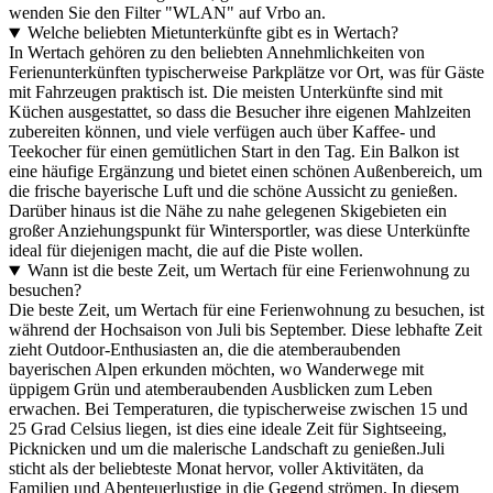
wenden Sie den Filter "WLAN" auf Vrbo an.
Welche beliebten Mietunterkünfte gibt es in Wertach?
In Wertach gehören zu den beliebten Annehmlichkeiten von
Ferienunterkünften typischerweise Parkplätze vor Ort, was für Gäste
mit Fahrzeugen praktisch ist. Die meisten Unterkünfte sind mit
Küchen ausgestattet, so dass die Besucher ihre eigenen Mahlzeiten
zubereiten können, und viele verfügen auch über Kaffee- und
Teekocher für einen gemütlichen Start in den Tag. Ein Balkon ist
eine häufige Ergänzung und bietet einen schönen Außenbereich, um
die frische bayerische Luft und die schöne Aussicht zu genießen.
Darüber hinaus ist die Nähe zu nahe gelegenen Skigebieten ein
großer Anziehungspunkt für Wintersportler, was diese Unterkünfte
ideal für diejenigen macht, die auf die Piste wollen.
Wann ist die beste Zeit, um Wertach für eine Ferienwohnung zu
besuchen?
Die beste Zeit, um Wertach für eine Ferienwohnung zu besuchen, ist
während der Hochsaison von Juli bis September. Diese lebhafte Zeit
zieht Outdoor-Enthusiasten an, die die atemberaubenden
bayerischen Alpen erkunden möchten, wo Wanderwege mit
üppigem Grün und atemberaubenden Ausblicken zum Leben
erwachen. Bei Temperaturen, die typischerweise zwischen 15 und
25 Grad Celsius liegen, ist dies eine ideale Zeit für Sightseeing,
Picknicken und um die malerische Landschaft zu genießen.Juli
sticht als der beliebteste Monat hervor, voller Aktivitäten, da
Familien und Abenteuerlustige in die Gegend strömen. In diesem