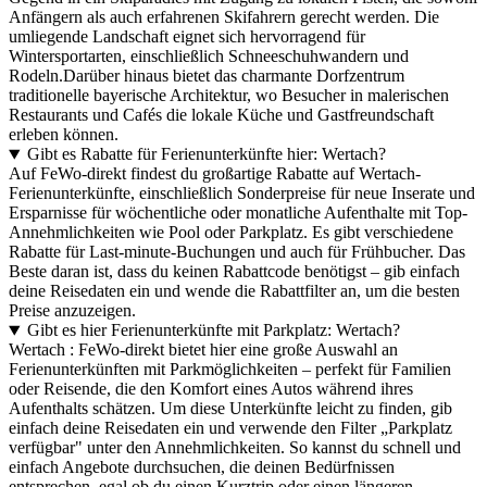
Anfängern als auch erfahrenen Skifahrern gerecht werden. Die
umliegende Landschaft eignet sich hervorragend für
Wintersportarten, einschließlich Schneeschuhwandern und
Rodeln.Darüber hinaus bietet das charmante Dorfzentrum
traditionelle bayerische Architektur, wo Besucher in malerischen
Restaurants und Cafés die lokale Küche und Gastfreundschaft
erleben können.
Gibt es Rabatte für Ferienunterkünfte hier: Wertach?
Auf FeWo-direkt findest du großartige Rabatte auf Wertach-
Ferienunterkünfte, einschließlich Sonderpreise für neue Inserate und
Ersparnisse für wöchentliche oder monatliche Aufenthalte mit Top-
Annehmlichkeiten wie Pool oder Parkplatz. Es gibt verschiedene
Rabatte für Last-minute-Buchungen und auch für Frühbucher. Das
Beste daran ist, dass du keinen Rabattcode benötigst – gib einfach
deine Reisedaten ein und wende die Rabattfilter an, um die besten
Preise anzuzeigen.
Gibt es hier Ferienunterkünfte mit Parkplatz: Wertach?
Wertach : FeWo-direkt bietet hier eine große Auswahl an
Ferienunterkünften mit Parkmöglichkeiten – perfekt für Familien
oder Reisende, die den Komfort eines Autos während ihres
Aufenthalts schätzen. Um diese Unterkünfte leicht zu finden, gib
einfach deine Reisedaten ein und verwende den Filter „Parkplatz
verfügbar" unter den Annehmlichkeiten. So kannst du schnell und
einfach Angebote durchsuchen, die deinen Bedürfnissen
entsprechen, egal ob du einen Kurztrip oder einen längeren