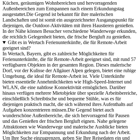
Küchen, geräumigen Wohnbereichen und hervorragenden
Außenbereichen zum Entspannen nach einem Erkundungstag
ausgestattet.Die Gegend ist bekannt für ihre malerischen
Landschaften und ist somit ein ausgezeichneter Ausgangspunkt für
diejenigen, die Outdoor-Aktivitäten mit ihren Haustieren genießen.
In der Nähe können Besucher verschiedene Wanderwege erkunden,
die reichlich Gelegenheit bieten, die frische Bergluft zu genießen.
Gibt es in Wertach Ferienunterkünfte, die für Remote-Arbeit
geeignet sind?
In Wertach, Bayern, gibt es zahlreiche Möglichkeiten für
Ferienunterkünfte, die für Remote-Arbeit geeignet sind, mit rund 57
verfügbaren Objekten in der gesamten Region. Dieses malerische
Dorf, vor der Kulisse der Allgäuer Alpen gelegen, bietet eine ruhige
Umgebung, die ideal für Remote-Arbeit ist. Viele Unterkünfte
bieten essentielle Annehmlichkeiten wie High-Speed-Internet und
WLAN, die eine nahtlose Konnektivität ermöglichen. Darüber
hinaus verfügen mehrere Mietobjekte über spezielle Arbeitsbereiche,
einschließlich Schreibtische und bequeme Stühle, was es für
diejenigen praktisch macht, die sich während ihres Aufenthalts auf
Aufgaben konzentrieren müssen.Die Gegend bietet auch
wunderschöne Außenbereiche, die sich hervorragend für Pausen
und das Genießen der frischen Bergluft eignen. Nahe gelegene
Attraktionen wie Wanderwege und malerische Ausblicke bieten
Möglichkeiten zur Entspannung und Erkundung nach der Arbeit.
Um Ihre Suche einzugrenzen, geben Sie Ihre Reisedaten ein und