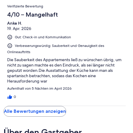
Okay
von
Bewertungen
-
Verifizierte Bewertung
2
Schlecht
-
4/10 – Mangelhaft
Ungenügend
Anke H.
19. Apr. 2026
Gut: Check-in und Kommunikation
Verbesserungswürdig: Sauberkeit und Genauigkeit des
Onlineauftritts
Die Sauberkeit des Appartements ließ zu wünschen übrig, um
nicht zu sagen machte es den Eindruck, als sei länger nicht
geputzt worden.Die Ausstattung der Küche kann man als
spartanisch betrachten, sodass das Kochen eine
Herausforderung war
Aufenthalt von 5 Nächten im April 2026
0
Alle Bewertungen anzeigen
Über den Gastgeber