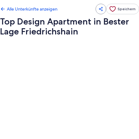
Alle Unterkünfte anzeigen
Speichern
Top Design Apartment in Bester
Lage Friedrichshain
Fotogalerie
von
Top