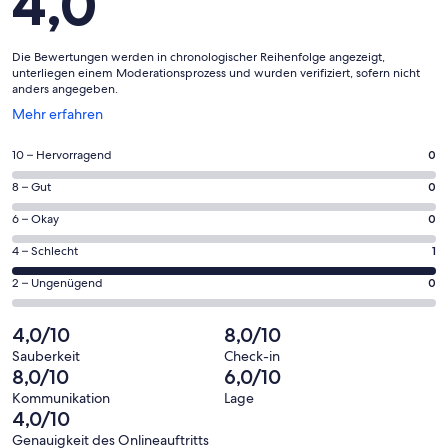
4,0
Die Bewertungen werden in chronologischer Reihenfolge angezeigt,
unterliegen einem Moderationsprozess und wurden verifiziert, sofern nicht
anders angegeben.
Wird
Mehr erfahren
in
einem
0
10 – Hervorragend
0
neuen
von
Fenster
0
8 – Gut
0
insgesamt
geöffnet
von
1
0
6 – Okay
0
insgesamt
Gästebewertungen
von
1
1
4 – Schlecht
1
haben
insgesamt
Gästebewertungen
von
eine
1
0
2 – Ungenügend
0
haben
insgesamt
Bewertung
Gästebewertungen
von
eine
1
von
haben
insgesamt
4,0/10
8,0/10
Bewertung
Gästebewertungen
10
eine
1
von
haben
Sauberkeit
Check-in
-
Bewertung
Gästebewertungen
8,0/10
6,0/10
8
eine
Hervorragend
von
haben
-
Bewertung
Kommunikation
Lage
6
eine
4,0/10
Gut
von
-
Bewertung
4
Genauigkeit des Onlineauftritts