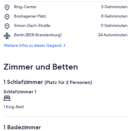
Place,
Ring-Center
‪5 Gehminuten‬
Ring-
Auf Karte anzeigen
Place,
Boxhagener Platz
‪8 Gehminuten‬
Center
Boxhagener
Place,
Simon-Dach-Straße
‪11 Gehminuten‬
Platz
Simon-
Airport,
Berlin (BER-Brandenburg)
‪34 Autominuten‬
Dach-
Berlin
Straße
(BER-
Weitere Infos zu dieser Gegend
Brandenburg)
Zimmer und Betten
1 Schlafzimmer
(Platz für 2 Personen)
Schlafzimmer 1
1 King-Bett
1 Badezimmer