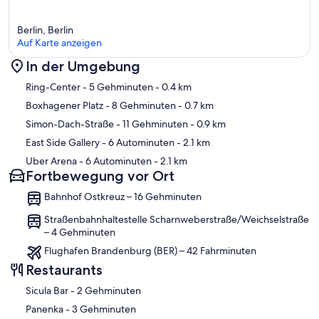
Berlin, Berlin
Auf Karte anzeigen
In der Umgebung
Karte
Ring-Center
- 5 Gehminuten
- 0.4 km
Boxhagener Platz
- 8 Gehminuten
- 0.7 km
Simon-Dach-Straße
- 11 Gehminuten
- 0.9 km
East Side Gallery
- 6 Autominuten
- 2.1 km
Uber Arena
- 6 Autominuten
- 2.1 km
Fortbewegung vor Ort
Bahnhof Ostkreuz – 16 Gehminuten
Straßenbahnhaltestelle Scharnweberstraße/Weichselstraße
– 4 Gehminuten
Flughafen Brandenburg (BER) – 42 Fahrminuten
Restaurants
‪Sicula Bar - ‬2 Gehminuten
‪Panenka - ‬3 Gehminuten