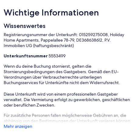
Die Wohnung ist perfekt für Städtereisende, Geschäftsleute oder
Wichtige Informationen
Wochenendtrips. Buche jetzt und freue Dich auf eine großartige
Zeit in einer der aufregendsten Städte der Welt!
Wissenswertes
Die Gäste dürfen die Bereiche der gesamten Wohnung nutzen.
Registrierungsnummer der Unterkunft: 015259275008, Holiday
Partys in der Wohnung sind strengstens untersagt!
Home Apartments, Pappelallee 78-79, DE368638612, P.V.
Immobilien UG (haftungsbeschränkt)
Unterkunftsnummer
5553499
Wenn du deine Buchung stornierst, gelten die
Stornierungsbedingungen des Gastgebers. Gemäß den EU-
Verordnungen über Verbraucherrechte unterliegen
Buchungsservices für Unterkünfte nicht dem Widerrufsrecht.
Diese Unterkunft wird von einem professionellen Gastgeber
verwaltet. Die Vermietung erfolgt zu gewerblichen, geschäftlichen
oder beruflichen Zwecken.
Für zusätzliche Personen fallen möglicherweise Gebühren an, die
abhängig von den Bestimmungen der Unterkunft variieren können.
Mehr anzeigen