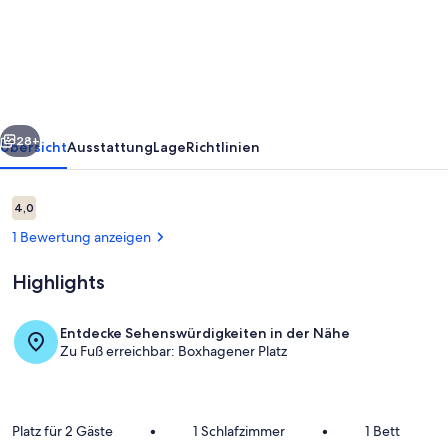
Design
Apartment
in
Bester
Lage
rück
Weiter
Friedrichshain
28+
Übersicht
Ausstattung
Lage
Richtlinien
Bewertungen
4,0
4,0 von 10.
1 Bewertung anzeigen
Highlights
Entdecke Sehenswürdigkeiten in der Nähe
Zu Fuß erreichbar: Boxhagener Platz
Wohnbereich
Platz für 2 Gäste
•
1 Schlafzimmer
•
1 Bett