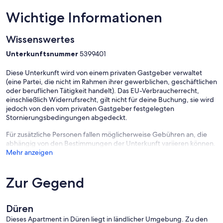
dir die coolsten Ziele in der Gegend, damit du deinen Urlaub hier in
vollen Zügen genießen kannst. Also, worauf wartest du noch? Ran
Wichtige Informationen
an die Planung und ab in die Eifel-Ferienfreude!
Wissenswertes
Unterkunftsnummer
5399401
Diese Unterkunft wird von einem privaten Gastgeber verwaltet
(eine Partei, die nicht im Rahmen ihrer gewerblichen, geschäftlichen
oder beruflichen Tätigkeit handelt). Das EU-Verbraucherrecht,
einschließlich Widerrufsrecht, gilt nicht für deine Buchung, sie wird
jedoch von den vom privaten Gastgeber festgelegten
Stornierungsbedingungen abgedeckt.
Für zusätzliche Personen fallen möglicherweise Gebühren an, die
abhängig von den Bestimmungen der Unterkunft variieren können.
Mehr anzeigen
Zur Gegend
Düren
Dieses Apartment in Düren liegt in ländlicher Umgebung. Zu den