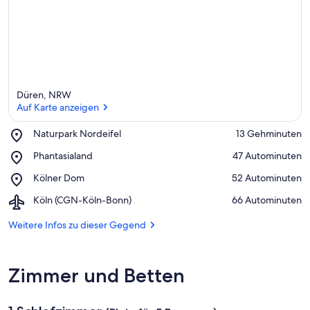
Düren, NRW
Auf Karte anzeigen
Place,
Naturpark Nordeifel
‪13 Gehminuten‬
Naturpark
Auf Karte anzeigen
Place,
Phantasialand
‪47 Autominuten‬
Nordeifel
Phantasialand
Place,
Kölner Dom
‪52 Autominuten‬
Kölner
Airport,
Köln (CGN-Köln-Bonn)
‪66 Autominuten‬
Dom
Köln
(CGN-
Weitere Infos zu dieser Gegend
Köln-
Bonn)
Zimmer und Betten