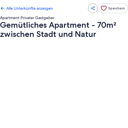
Alle Unterkünfte anzeigen
Speichern
Apartment
·
Privater Gastgeber
Gemütliches Apartment - 70m²
zwischen Stadt und Natur
Fotogalerie
von
Gemütliches