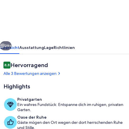
Apartment
-
70m²
zwischen
Stadt
rück
Weiter
und
29+
Übersicht
Ausstattung
Lage
Richtlinien
Natur
Bewertungen
Hervorragend
8,8
8,8 von 10.
Alle 3 Bewertungen anzeigen
Highlights
Privatgarten
Ein wahres Fundstück: Entspanne dich im ruhigen, privaten
Speisen
Garten.
Oase der Ruhe
Gäste mögen den Ort wegen der dort herrschenden Ruhe
und Stille.