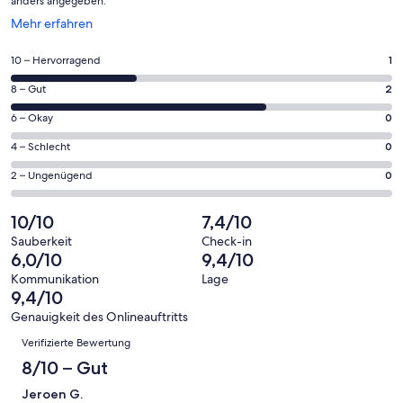
anders angegeben.
Wird
Mehr erfahren
in
einem
1
10 – Hervorragend
1
neuen
von
Fenster
2
8 – Gut
2
insgesamt
geöffnet
von
3
0
6 – Okay
0
insgesamt
Gästebewertungen
von
3
0
4 – Schlecht
0
haben
insgesamt
Gästebewertungen
von
eine
3
0
2 – Ungenügend
0
haben
insgesamt
Bewertung
Gästebewertungen
von
eine
3
von
haben
insgesamt
10/10
7,4/10
Bewertung
Gästebewertungen
10
eine
3
von
haben
Sauberkeit
Check-in
-
Bewertung
Gästebewertungen
6,0/10
9,4/10
8
eine
Hervorragend
von
haben
-
Bewertung
Kommunikation
Lage
6
eine
9,4/10
Gut
von
-
Bewertung
4
Genauigkeit des Onlineauftritts
Okay
von
Bewertungen
-
Verifizierte Bewertung
2
Schlecht
-
8/10 – Gut
Ungenügend
Jeroen G.