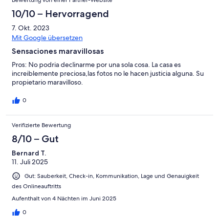
ello. O bajas cuestas empinadas o las subes ;) Pero el alojamiento
bien lo merece.
10/10 – Hervorragend
7. Okt. 2023
Mit Google übersetzen
Sensaciones maravillosas
Pros: No podria declinarme por una sola cosa. La casa es
increiblemente preciosa,las fotos no le hacen justicia alguna. Su
propietario maravilloso.
0
Verifizierte Bewertung
8/10 – Gut
Bernard T.
11. Juli 2025
Gut: Sauberkeit, Check-in, Kommunikation, Lage und Genauigkeit
des Onlineauftritts
Aufenthalt von 4 Nächten im Juni 2025
0