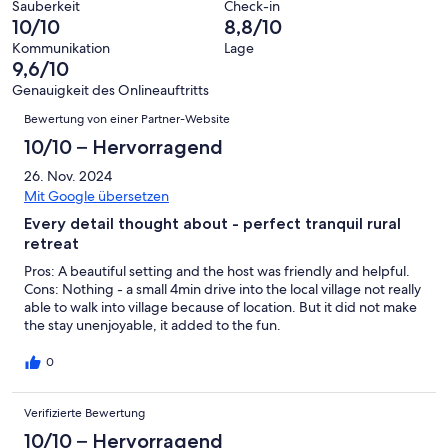
von
haben
Sauberkeit
Check-in
-
Bewertung
Gästebewertungen
10/10
8,8/10
8
eine
Hervorragend
von
haben
-
Bewertung
Kommunikation
Lage
6
eine
9,6/10
Gut
von
-
Bewertung
4
Genauigkeit des Onlineauftritts
Okay
von
Bewertungen
-
Bewertung von einer Partner-Website
2
Schlecht
-
10/10 – Hervorragend
Ungenügend
26. Nov. 2024
Mit Google übersetzen
Every detail thought about - perfect tranquil rural
retreat
Pros: A beautiful setting and the host was friendly and helpful.
Cons: Nothing - a small 4min drive into the local village not really
able to walk into village because of location. But it did not make
the stay unenjoyable, it added to the fun.
0
Verifizierte Bewertung
10/10 – Hervorragend