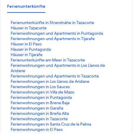
Ferienunterkünfte
L
Ferienunterkünfte in Strandnähe in Tazacorte
i
L
Häuser in Tazacorte
n
i
L
Ferienwohnungen und Apartments in Puntagorda
k
n
i
L
Ferienwohnungen und Apartments in Tijarafe
,
k
n
i
L
Häuser in El Paso
d
,
k
n
i
L
Häuser in Puntagorda
e
d
,
k
n
i
L
Häuser in Tijarafe
r
e
d
,
k
n
i
L
Ferienunterkünfte am Meer in Tazacorte
d
r
e
d
,
k
n
i
L
Ferienwohnungen und Apartments in Los Llanos de
i
d
r
e
d
,
k
n
i
Aridane
e
i
d
r
e
d
,
k
n
L
Ferienwohnungen und Apartments in Tazacorte
f
e
i
d
r
e
d
,
k
i
L
Ferienwohnungen in Los Llanos de Aridane
o
f
e
i
d
r
e
d
,
n
i
L
Ferienwohnungen in Los Sauces
l
o
f
e
i
d
r
e
d
k
n
i
L
Ferienwohnungen in Villa de Mazo
g
l
o
f
e
i
d
r
e
,
k
n
i
L
Ferienwohnungen in Puntagorda
e
g
l
o
f
e
i
d
r
d
,
k
n
i
L
Ferienwohnungen in Brena Baja
n
e
g
l
o
f
e
i
d
e
d
,
k
n
i
L
Ferienwohnungen in Garafia
d
n
e
g
l
o
f
e
i
r
e
d
,
k
n
i
L
Ferienwohnungen in Breña Alta
e
d
n
e
g
l
o
f
e
d
r
e
d
,
k
n
i
L
Ferienwohnungen in Tazacorte
S
e
d
n
e
g
l
o
f
i
d
r
e
d
,
k
n
i
L
Ferienwohnungen in Santa Cruz de la Palma
e
S
e
d
n
e
g
l
o
e
i
d
r
e
d
,
k
n
i
L
Ferienwohnungen in El Paso