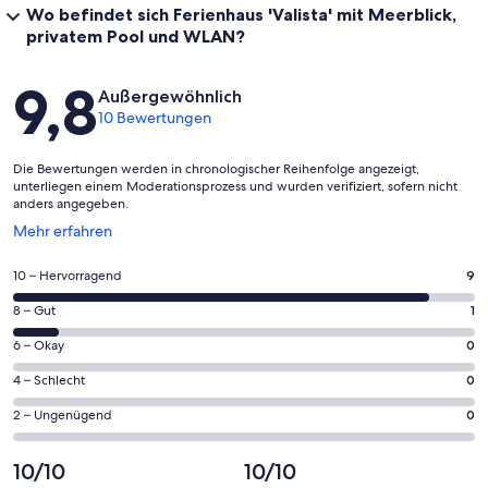
Wo befindet sich Ferienhaus 'Valista' mit Meerblick,
privatem Pool und WLAN?
Bewertungen
9,8
Außergewöhnlich
10 Bewertungen
Die Bewertungen werden in chronologischer Reihenfolge angezeigt,
unterliegen einem Moderationsprozess und wurden verifiziert, sofern nicht
anders angegeben.
Wird
Mehr erfahren
in
einem
9
10 – Hervorragend
9
neuen
von
Fenster
1
8 – Gut
1
insgesamt
geöffnet
von
10
0
6 – Okay
0
insgesamt
Gästebewertungen
von
10
0
4 – Schlecht
0
haben
insgesamt
Gästebewertungen
von
eine
10
0
2 – Ungenügend
0
haben
insgesamt
Bewertung
Gästebewertungen
von
eine
10
von
haben
insgesamt
10/10
10/10
Bewertung
Gästebewertungen
10
eine
10