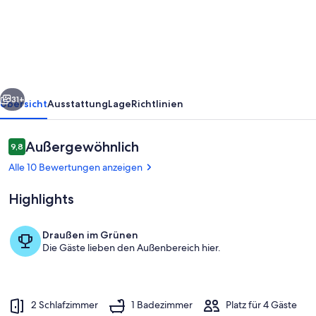
'Valista'
mit
Meerblick,
privatem
Pool
rück
Weiter
und
31+
Übersicht
Ausstattung
Lage
Richtlinien
WLAN
Bewertungen
Außergewöhnlich
9,8
9,8 von 10.
Alle 10 Bewertungen anzeigen
Highlights
Draußen im Grünen
Die Gäste lieben den Außenbereich hier.
Pool
2 Schlafzimmer
1 Badezimmer
Platz für 4 Gäste