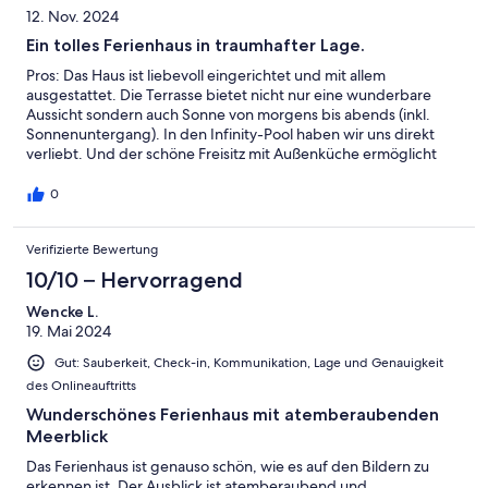
12. Nov. 2024
Ein tolles Ferienhaus in traumhafter Lage.
Pros: Das Haus ist liebevoll eingerichtet und mit allem
ausgestattet. Die Terrasse bietet nicht nur eine wunderbare
Aussicht sondern auch Sonne von morgens bis abends (inkl.
Sonnenuntergang). In den Infinity-Pool haben wir uns direkt
verliebt. Und der schöne Freisitz mit Außenküche ermöglicht
noch mehr Urlaubsfeeling. Cons: Es gibt wirklich nichts zu
bemängeln, alles top! :-)
0
Verifizierte Bewertung
10/10 – Hervorragend
Wencke L.
19. Mai 2024
Gut: Sauberkeit, Check-in, Kommunikation, Lage und Genauigkeit
des Onlineauftritts
Wunderschönes Ferienhaus mit atemberaubenden
Meerblick
Das Ferienhaus ist genauso schön, wie es auf den Bildern zu
erkennen ist. Der Ausblick ist atemberaubend und