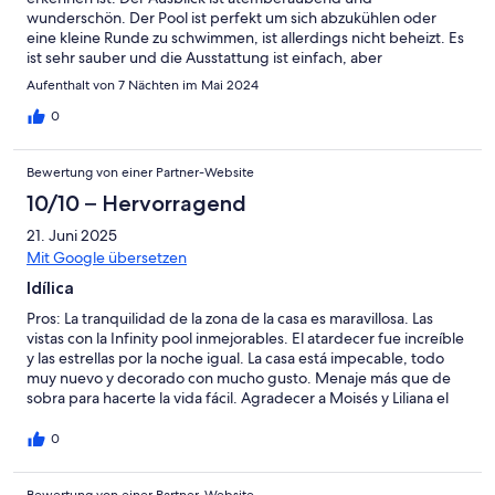
wunderschön. Der Pool ist perfekt um sich abzukühlen oder
eine kleine Runde zu schwimmen, ist allerdings nicht beheizt. Es
ist sehr sauber und die Ausstattung ist einfach, aber
vollkommen ausreichend. Handtücher, Pooltücher und
Aufenthalt von 7 Nächten im Mai 2024
Geschirrtücher waren vorhanden. Vermieter ist sehr freundlich
und versorgte uns zum Einzug mit leckeren Avocados und
0
Bananen. Wir würden dieses Ferienhaus jederzeit wieder
buchen.
Bewertung von einer Partner-Website
10/10 – Hervorragend
21. Juni 2025
Mit Google übersetzen
Idílica
Pros: La tranquilidad de la zona de la casa es maravillosa. Las
vistas con la Infinity pool inmejorables. El atardecer fue increíble
y las estrellas por la noche igual. La casa está impecable, todo
muy nuevo y decorado con mucho gusto. Menaje más que de
sobra para hacerte la vida fácil. Agradecer a Moisés y Liliana el
detalle de bienvenida que te hace sentir como en casa, y el estar
pendiente de tí en todo momento, te lo hacen todo fácil. El
0
jardín precioso y muy cuidado. Volveré seguro :) Cons: La cuesta
de entrada al alojamiento, pero si vienes a La Palma cuentas con
Bewertung von einer Partner-Website