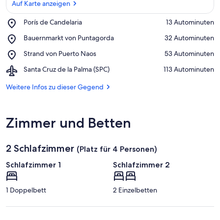
Auf Karte anzeigen
Place,
Porís de Candelaria
‪13 Autominuten‬
Porís
Auf Karte anzeigen
Place,
Bauernmarkt von Puntagorda
‪32 Autominuten‬
de
Bauernmarkt
Candelaria
Place,
Strand von Puerto Naos
‪53 Autominuten‬
von
Strand
Puntagorda
Airport,
Santa Cruz de la Palma (SPC)
‪113 Autominuten‬
von
Santa
Puerto
Cruz
Weitere Infos zu dieser Gegend
Naos
de
la
Palma
Zimmer und Betten
(SPC)
2 Schlafzimmer
(Platz für 4 Personen)
Schlafzimmer 1
Schlafzimmer 2
1 Doppelbett
2 Einzelbetten