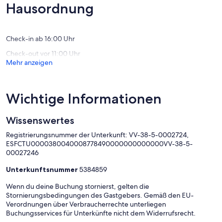
Tijarafe
(1
(2
Hausordnung
Bewertung)
Bewert
Check-in ab 16:00 Uhr
Check-out vor 11:00 Uhr
Mehr anzeigen
Wichtige Informationen
Wissenswertes
Registrierungsnummer der Unterkunft: VV-38-5-0002724,
ESFCTU0000380040008778490000000000000VV-38-5-
00027246
Unterkunftsnummer
5384859
Wenn du deine Buchung stornierst, gelten die
Stornierungsbedingungen des Gastgebers. Gemäß den EU-
Verordnungen über Verbraucherrechte unterliegen
Buchungsservices für Unterkünfte nicht dem Widerrufsrecht.