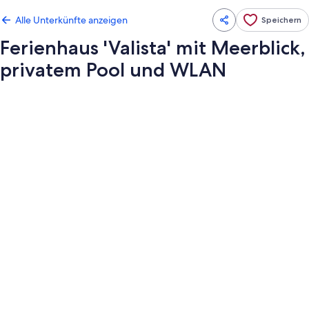
Alle Unterkünfte anzeigen
Speichern
Ferienhaus 'Valista' mit Meerblick,
privatem Pool und WLAN
Fotogalerie
von
Ferienhaus