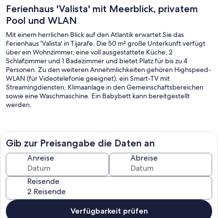
Ferienhaus 'Valista' mit Meerblick, privatem
Pool und WLAN
Mit einem herrlichen Blick auf den Atlantik erwartet Sie das
Ferienhaus 'Valista' in Tijarafe. Die 50 m² große Unterkunft verfügt
über ein Wohnzimmer, eine voll ausgestattete Küche, 2
Schlafzimmer und 1 Badezimmer und bietet Platz für bis zu 4
Personen. Zu den weiteren Annehmlichkeiten gehören Highspeed-
WLAN (für Videotelefonie geeignet), ein Smart-TV mit
Streamingdiensten, Klimaanlage in den Gemeinschaftsbereichen
sowie eine Waschmaschine. Ein Babybett kann bereitgestellt
werden.
Ihnen steht ein privater Außenbereich mit Pool, Garten, Terrasse,
Gib zur Preisangabe die Daten an
Grill und Außendusche zur Verfügung. Entspannen Sie am Pool und
genießen Sie den fantastischen Meerblick. Bitte beachten Sie, dass
Anreise
Abreise
der Außenpool unbeheizt ist und sich am besten in den wärmeren
Monaten (etwa Mai bis September) nutzen lässt. Ein Parkplatz ist auf
Reisende
dem Grundstück vorhanden.
Verfügbarkeit prüfen