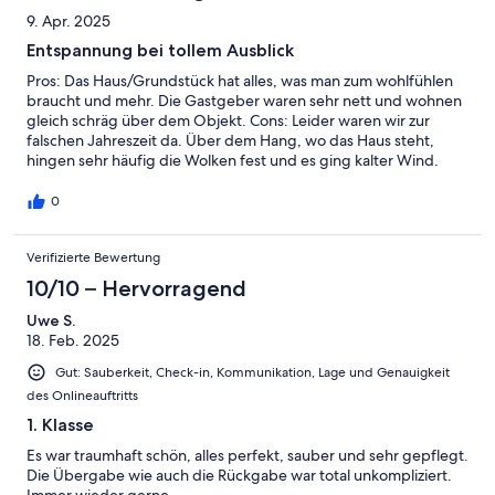
9. Apr. 2025
Entspannung bei tollem Ausblick
Pros: Das Haus/Grundstück hat alles, was man zum wohlfühlen
braucht und mehr. Die Gastgeber waren sehr nett und wohnen
gleich schräg über dem Objekt. Cons: Leider waren wir zur
falschen Jahreszeit da. Über dem Hang, wo das Haus steht,
hingen sehr häufig die Wolken fest und es ging kalter Wind.
Somit konnten wir die Terrasse nur eingeschränkt und den Pool
gar nicht nutzen. Auch das Gebell der Hunde aus der
0
Nachbarschaft war gewöhnungsbedürftig.
Verifizierte Bewertung
10/10 – Hervorragend
Uwe S.
18. Feb. 2025
Gut: Sauberkeit, Check-in, Kommunikation, Lage und Genauigkeit
des Onlineauftritts
1. Klasse
Es war traumhaft schön, alles perfekt, sauber und sehr gepflegt.
Die Übergabe wie auch die Rückgabe war total unkompliziert.