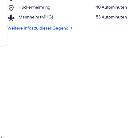
Hambacher
Wald
Place,
Hockenheimring
‪40 Autominuten‬
Schloss
Hockenheimring
Airport,
Mannheim (MHG)
‪53 Autominuten‬
Mannheim
(MHG)
Weitere Infos zu dieser Gegend