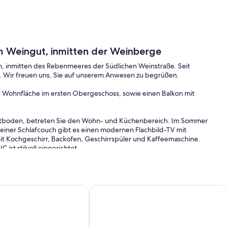
 Weingut, inmitten der Weinberge
, inmitten des Rebenmeeres der Südlichen Weinstraße. Seit
t. Wir freuen uns, Sie auf unserem Anwesen zu begrüßen.
² Wohnfläche im ersten Obergeschoss, sowie einen Balkon mit
ttboden, betreten Sie den Wohn- und Küchenbereich. Im Sommer
iner Schlafcouch gibt es einen modernen Flachbild-TV mit
it Kochgeschirr, Backofen, Geschirrspüler und Kaffeemaschine.
t stilvoll eingerichtet.
Schreibtisch lädt zum Erholen ein.
ommen.
geben von Weinbergen.
/App. für 4 Gäste mit 68m² in Burrweiler (159111)
Ferienwohnung LandLeben