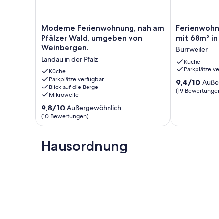
Moderne
Ferienwohnu
Moderne Ferienwohnung, nah am
Ferienwohn
Ferienwohnung,
für
Pfälzer Wald, umgeben von
mit 68m² in 
nah
4
Weinbergen.
Burrweiler
am
Gäste
Landau in der Pfalz
Pfälzer
mit
Küche
Parkplätze v
Wald,
68m²
Küche
umgeben
Parkplätze verfügbar
in
9.4
9,4/10
Auße
Blick auf die Berge
von
Burrweiler
von
(19 Bewertunge
Mikrowelle
Weinbergen.
(159111)
10,
Landau
Burrweiler
9.8
9,8/10
Außergewöhnlich
Außergewöhnl
in
von
(19
(10 Bewertungen)
der
10,
Bewertungen
Pfalz
Außergewöhnlich,
(10
Hausordnung
Bewertungen)