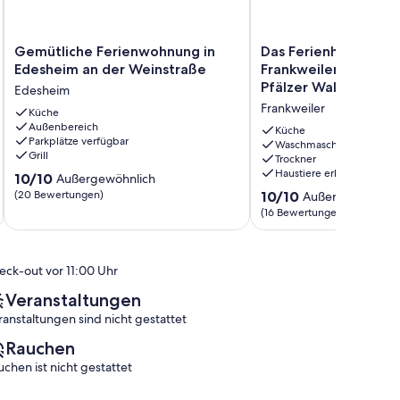
Gemütliche
Das
Gemütliche Ferienwohnung in
Das Ferienhaus im m
Ferienwohnung
Ferienhaus
Edesheim an der Weinstraße
Frankweiler am Rand
in
im
Pfälzer Waldes.
Edesheim
Edesheim
malerischen
Frankweiler
an
Küche
Frankweiler
Außenbereich
der
am
Küche
Parkplätze verfügbar
Weinstraße
Rande
Waschmaschine
Grill
Trockner
Edesheim
des
Haustiere erlaubt
10.0
10/10
Pfälzer
Außergewöhnlich
von
Waldes.
10.0
(20 Bewertungen)
10/10
Außergewöhnlic
10,
Frankweiler
von
(16 Bewertungen)
Außergewöhnlich,
10,
(20
Außergewöhnlich,
Bewertungen)
(16
eck-out vor 11:00 Uhr
Bewertungen)
Veranstaltungen
ranstaltungen sind nicht gestattet
Rauchen
uchen ist nicht gestattet