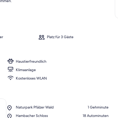
ekommen.
er
Platz für 3 Gäste
Haustierfreundlich
Klimaanlage
Kostenloses WLAN
Place,
Naturpark Pfälzer Wald
‪1 Gehminute‬
Naturpark
Place,
Hambacher Schloss
‪18 Autominuten‬
Pfälzer