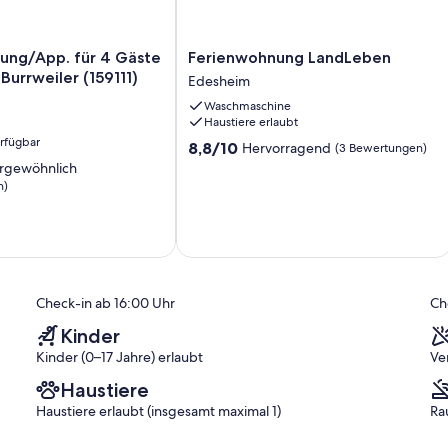
ng/App.
Ferienwohnung
ung/App. für 4 Gäste
Ferienwohnung LandLeben
LandLeben
Burrweiler (159111)
Edesheim
Edesheim
Waschmaschine
Haustiere erlaubt
erfügbar
8.8
8,8/10
Hervorragend
(3 Bewertungen)
von
rgewöhnlich
10,
n)
Hervorragend,
(3
ich,
Bewertungen)
)
Check-in ab 16:00 Uhr
Ch
Kinder
Kinder (0–17 Jahre) erlaubt
Ve
Haustiere
Haustiere erlaubt (insgesamt maximal 1)
Ra