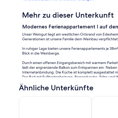
Mehr zu dieser Unterkunft
Modernes Ferienappartement I auf dem
Unser Weingut liegt am westlichen Ortsrand von Edesheim
Generationen ist unsere Familie dem Weinbau verpflichte
In ruhiger Lage bieten unsere Ferienappartements je 38m
Blick in die Weinberge.
Durch einen offenen Eingangsbereich mit warmem Parke
lädt der angrenzende Balkon zum Entspannen ein. Neben e
Internetanbindung. Die Küche ist komplett ausgestattet m
Das Bad mit Fußbodenheizung, Regendusche, Föhn und WC is
Ähnliche Unterkünfte
Das Schlafzimmer mit Boxspringbett, Schrank und kleinem 
Haustiere sind nach vorheriger Absprache, herzlich willk
Moderne Ferienwohnung, nah am Pfälzer Wald, um
Ferienwohnung