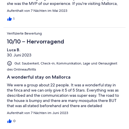
she was the MVP of our experience. If you're visiting Mallorca,
and have a medium to large size group, I highly recommend you
Aufenthalt von 7 Nächten im Mai 2023
stay at this villa. Thank you all so much!
1
Verifizierte Bewertung
10/10 – Hervorragend
Luca B.
30. Juni 2023
Gut: Sauberkeit, Check-in, Kommunikation, Lage und Genauigkeit
des Onlineauftritts
A wonderful stay on Mallorca
We were a group about 22 people. It was a wonderful stay in
the finca and we can only give it 5 of 5 Stars. Everything was as
described and the communication was super easy. The road to
the house is bumpy and there are many mosquitos there BUT
that was all stated beforehand and there are detailed
instructions how to handled all of that! Also we got some yoga
Aufenthalt von 7 Nächten im Juni 2023
mats from them and all in all it was a wonderful stay.
0