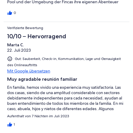
Pool und der Umgebung der Fincas ihre eigenen Abenteuer
gesucht haben. Auf die Frage an unseren sechsjährigen Sohn,
was er denn besonder schön fand, antwortete er: "Der Pool, die
0
Sonne, Frühstück auf der Terrasse und die Ponys bei Ruth."
Meine Frau antwortete hingegen:"Yoga bei Sonnenaufgang am
Verifizierte Bewertung
Pool, Schwimmen vorm Frustück und dann ein frischgepresster
Saft aus mallorkinischen Orangen." Wir haben jeden Tag
10/10 – Hervorragend
genossen, mal an einem Traumstrand in der Umgebung, auf
einem Wochenmarkt oder auf dem Berggipfel hinter der Finca.
Marta C.
Am schönsten war es jedoch den Tag auf "unserer" Finca zu
22. Juli 2023
verbringen. Wir waren das zweite, und mit Sicherheit nicht das
Gut: Sauberkeit, Check-in, Kommunikation, Lage und Genauigkeit
letzte Mal im "Paradies".
des Onlineauftritts
Mit Google übersetzen
Muy agradable reunión familiar
En familia, hemos vivido una experiencia muy satisfactoria. Las
dos casas, siendo de una amplitud considerable con sectores
debidamente independientes para cada necesidad, ayudan al
buen entendimiento de todos los miembros de la familia. En mi
caso, abuela, hijos y nietos de diferentes edades. Algunos
trabajando on line, otros en la piscina de muy bamaño, y otros
Aufenthalt von 7 Nächten im Juli 2023
disfrutando de las diferentes calas que hay por la zona Todo
muy agradable, buena experiencia g
1