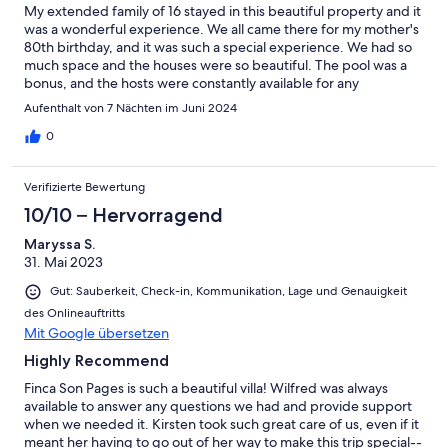
My extended family of 16 stayed in this beautiful property and it
was a wonderful experience. We all came there for my mother's
80th birthday, and it was such a special experience. We had so
much space and the houses were so beautiful. The pool was a
bonus, and the hosts were constantly available for any
questions, information or needs. It is on a truly beautiful part of
Aufenthalt von 7 Nächten im Juni 2024
Mallorca that is off the beaten path, and I highly recommend
this place as well as our lovely hosts.
0
Verifizierte Bewertung
10/10 – Hervorragend
Maryssa S.
31. Mai 2023
Gut: Sauberkeit, Check-in, Kommunikation, Lage und Genauigkeit
des Onlineauftritts
Mit Google übersetzen
Highly Recommend
Finca Son Pages is such a beautiful villa! Wilfred was always
available to answer any questions we had and provide support
when we needed it. Kirsten took such great care of us, even if it
meant her having to go out of her way to make this trip special--