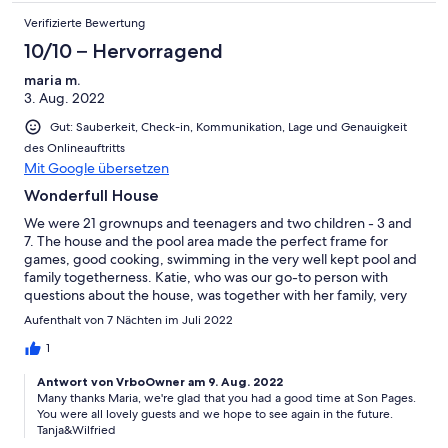
Verifizierte Bewertung
10/10 – Hervorragend
maria m.
3. Aug. 2022
Gut: Sauberkeit, Check-in, Kommunikation, Lage und Genauigkeit
des Onlineauftritts
Mit Google übersetzen
Wonderfull House
We were 21 grownups and teenagers and two children - 3 and
7. The house and the pool area made the perfect frame for
games, good cooking, swimming in the very well kept pool and
family togetherness. Katie, who was our go-to person with
questions about the house, was together with her family, very
helpful. Katie answered promptly and helped out in any
Aufenthalt von 7 Nächten im Juli 2022
situation. The houses themselves are beautifull to look at,
spacious and very functional. All in all we can warmly
1
recommend Finca son Pages.
Antwort von VrboOwner am 9. Aug. 2022
Many thanks Maria, we're glad that you had a good time at Son Pages.
You were all lovely guests and we hope to see again in the future.
Tanja&Wilfried