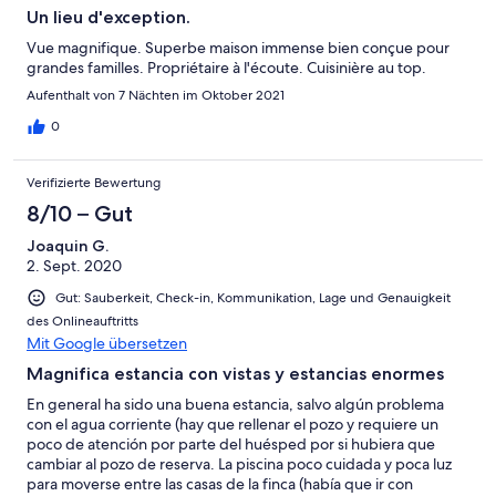
Un lieu d'exception.
Vue magnifique. Superbe maison immense bien conçue pour
grandes familles. Propriétaire à l'écoute. Cuisinière au top.
Aufenthalt von 7 Nächten im Oktober 2021
0
Verifizierte Bewertung
8/10 – Gut
Joaquin G.
2. Sept. 2020
Gut: Sauberkeit, Check-in, Kommunikation, Lage und Genauigkeit
des Onlineauftritts
Mit Google übersetzen
Magnifica estancia con vistas y estancias enormes
En general ha sido una buena estancia, salvo algún problema
con el agua corriente (hay que rellenar el pozo y requiere un
poco de atención por parte del huésped por si hubiera que
cambiar al pozo de reserva. La piscina poco cuidada y poca luz
para moverse entre las casas de la finca (había que ir con