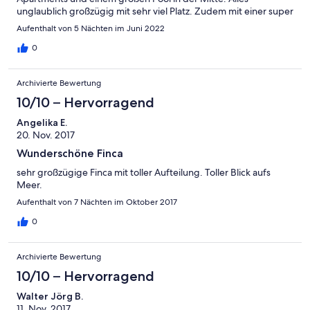
unglaublich großzügig mit sehr viel Platz. Zudem mit einer super
Aussicht insbesondere von der oberen Finca. Die Besitzer haben
Aufenthalt von 5 Nächten im Juni 2022
sehr gute Ratschläge gegeben, und so haben wir dann auch
unser Catering dort gebucht. Was einfach super war! Wir hatten
0
etwas Probleme mit dem Pool, und einige Badehosen der
Kinder haben sich etwas verfärbt. Uns wurde aber schnell
Archivierte Bewertung
versucht zu helfen, und wir sind sicher, dass das Problem
dauerhaft gelöst wird. Da alles aber traumhaft war, fällt dies
10/10 – Hervorragend
nichts ins Gewicht. Ja, der Weg ist schon sehr steil aber zu
Angelika E.
meistern, auch mit normalen Autos. Dieser Urlaub bleibt
20. Nov. 2017
unvergesslich
Wunderschöne Finca
sehr großzügige Finca mit toller Aufteilung. Toller Blick aufs
Meer.
Aufenthalt von 7 Nächten im Oktober 2017
0
Archivierte Bewertung
10/10 – Hervorragend
Walter Jörg B.
11. Nov. 2017