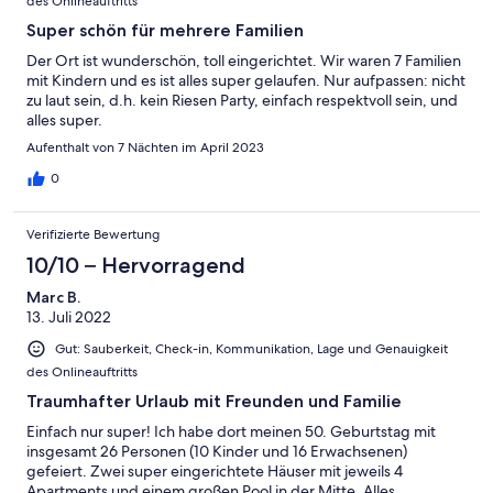
des Onlineauftritts
Super schön für mehrere Familien
Der Ort ist wunderschön, toll eingerichtet. Wir waren 7 Familien
mit Kindern und es ist alles super gelaufen. Nur aufpassen: nicht
zu laut sein, d.h. kein Riesen Party, einfach respektvoll sein, und
alles super.
Aufenthalt von 7 Nächten im April 2023
0
Verifizierte Bewertung
10/10 – Hervorragend
Marc B.
13. Juli 2022
Gut: Sauberkeit, Check-in, Kommunikation, Lage und Genauigkeit
des Onlineauftritts
Traumhafter Urlaub mit Freunden und Familie
Einfach nur super! Ich habe dort meinen 50. Geburtstag mit
insgesamt 26 Personen (10 Kinder und 16 Erwachsenen)
gefeiert. Zwei super eingerichtete Häuser mit jeweils 4
Apartments und einem großen Pool in der Mitte. Alles