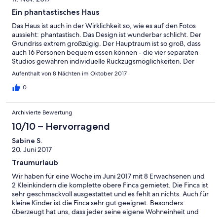
Ein phantastisches Haus
Das Haus ist auch in der Wirklichkeit so, wie es auf den Fotos
aussieht: phantastisch. Das Design ist wunderbar schlicht. Der
Grundriss extrem großzügig. Der Hauptraum ist so groß, dass
auch 16 Personen bequem essen können - die vier separaten
Studios gewähren individuelle Rückzugsmöglichkeiten. Der
Korridor, der diese Studios vom Hauptraum trennt, schluckt viel
Aufenthalt von 8 Nächten im Oktober 2017
Kinderlärm. Die Einrichtung war für uns perfekt. Die offene
Küche erlaubt ein Miteinander von mehreren Personen. Ein
0
Highlight ist die Terrasse. Die Übergabe war persönlich und
unkompliziert. Verbesserungsmöglichkeiten: die Zugangsstraße
Archivierte Bewertung
schüttelt die Autos arg durch. wjb
10/10 – Hervorragend
Sabine S.
20. Juni 2017
Traumurlaub
Wir haben für eine Woche im Juni 2017 mit 8 Erwachsenen und
2 Kleinkindern die komplette obere Finca gemietet. Die Finca ist
sehr geschmackvoll ausgestattet und es fehlt an nichts. Auch für
kleine Kinder ist die Finca sehr gut geeignet. Besonders
überzeugt hat uns, dass jeder seine eigene Wohneinheit und
somit seinen Rückzugsort hat und man sich dann trifft, um