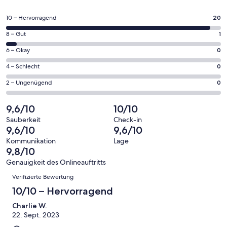
in
einem
20
10 – Hervorragend
20
neuen
von
Fenster
1
8 – Gut
1
insgesamt
geöffnet
von
21
0
6 – Okay
0
insgesamt
Gästebewertungen
von
21
0
4 – Schlecht
0
haben
insgesamt
Gästebewertungen
von
eine
21
0
2 – Ungenügend
0
haben
insgesamt
Bewertung
Gästebewertungen
von
eine
21
von
haben
insgesamt
9,6/10
10/10
Bewertung
Gästebewertungen
10
eine
21
von
haben
Sauberkeit
Check-in
-
Bewertung
Gästebewertungen
9,6/10
9,6/10
8
eine
Hervorragend
von
haben
-
Bewertung
Kommunikation
Lage
6
eine
9,8/10
Gut
von
-
Bewertung
4
Genauigkeit des Onlineauftritts
Okay
von
Bewertungen
-
Verifizierte Bewertung
2
Schlecht
-
10/10 – Hervorragend
Ungenügend
Charlie W.
22. Sept. 2023