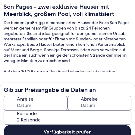
Son Pages - zwei exklusive Häuser mit
Meerblick, großem Pool, voll klimatisiert
Die beiden großzügig dimensionierten Häuser der Finca Son Pages
werden gemeinsam für Gruppen von bis zu 24 Personen
angeboten. Sie sind ideal geeignet für den gemeinsamen Urlaub
mehrerer Familien oder für Firmen mit Kunden- oder Mitarbeiter-
Workshops. Beide Häuser bieten einen herrlichen Panoramablick
auf Meer und Berge. Sonnige Terrassen laden zum Verweilen auf
der Finca ein auch wenn einige der schönsten Strände der Insel in
wenigen Minuten zu erreichen sind.
Auf dem 30.000 qm großen Areal befinden sich die beiden
baugleichen Fincas mit jeweils einem zentralen großen Wohn- und
Essbereich, der auf die Südterrasse mündet. Die angrenzenden
klimatisierten Suiten verfügen über eigene große Bäder und bieten
Gib zur Preisangabe die Daten an
jeweils einer Familie mit 2 Kindern genügend Platz. Die Meerblick-
Suiten sind zur Terrasse hin ausgerichtet und haben jeweils ein
Anreise
Abreise
zusätzliches Schlafzimmer mit zwei Einzelbetten im Dachgeschoss.
Bei den Bergblick-Suiten befindet sich ein zusätzliches Doppelbett
Reisende
auf einer Galerie-Ebene. Insgesamt bietet jedes Haus damit Platz
für 12-16 Personen.
Der zentrale Wohnbereich mit voll ausgestatteter moderner Küche,
Verfügbarkeit prüfen