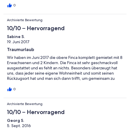
gemeinsam zu kochen, zu essen, am Pool zu relaxen usw.
0
Hervorzuheben ist auch die schöne Terrasse mit Meerblick, die
wir von früh bis spät genutzt haben. Wir haben die Ruhe der
Archivierte Bewertung
Finca und der Umgebung sehr genossen und würden jederzeit
wieder kommen!
10/10 – Hervorragend
Sabine S.
19. Juni 2017
Traumurlaub
Wir haben im Juni 2017 die obere Finca komplett gemietet mit 8
Erwachsenen und 2 Kindern. Die Finca ist sehr geschmackvoll
ausgestattet und es fehlt an nichts. Besonders überzeugt hat
uns, dass jeder seine eigene Wohneinheit und somit seinen
Rückzugsort hat und man sich dann trifft, um gemeinsam zu
kochen, zu essen, am Pool zu relaxen usw. Besonders
hervorzuheben ist auch die tolle Terrasse mit Meerblick, die wir
0
von früh bis spät täglich genutzt haben. Wir haben die Ruhe der
Finca sehr genossen und würden jederzeit wieder kommen!
Archivierte Bewertung
10/10 – Hervorragend
Georg S.
5. Sept. 2016