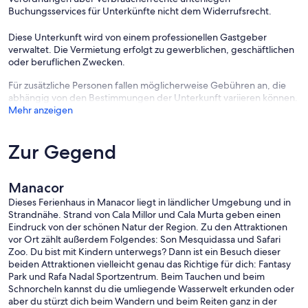
sich im Osten der Insel von Santanyi bis nach Arta erstreckt. Das
Buchungsservices für Unterkünfte nicht dem Widerrufsrecht.
Anwesen gehört zum kleinen Ort S’Espinagar, einem alten Landgut,
das in großzügig dimensionierte Parzellen aufgeteilt wurde. In
Diese Unterkunft wird von einem professionellen Gastgeber
unmittelbarer Umgebung gibt es ein typisch mallorquinisches
verwaltet. Die Vermietung erfolgt zu gewerblichen, geschäftlichen
Restaurant, so dass man auch mal außer Haus essen kann, ohne ins
oder beruflichen Zwecken.
Auto steigen zu müssen. S’Espinagar liegt auf halber Strecke an der
Landstraße zwischen den schönen Naturhäfen von Porto Cristo und
Für zusätzliche Personen fallen möglicherweise Gebühren an, die
Portocolom. Die Region ist bekannt für ihre idyllischen Calas,
abhängig von den Bestimmungen der Unterkunft variieren können.
schmale Sandstrände, von Felsen umrahmt mit kristallklarem
Mehr anzeigen
Wasser. Manche Strände sind gut erschlossen und bieten eine
Infrastruktur mit Bars, Cafés und Restaurants, andere sind
abgelegen und nur zu Fuß zu erreichen. Perfekt geeignet für
Zur Gegend
Familien mit kleinen Kindern, die gerne im seichten Wasser
planschen, genauso aber auch für Aktivurlauber, die schnorcheln
und schwimmen wollen. Besonders für Kinder geeignet ist die Cala
Manacor
Marçal in Portocolom, für Schnorchler die Cala Sa Nau in S’Horta und
Dieses Ferienhaus in Manacor liegt in ländlicher Umgebung und in
für Wanderer die unberührte Cala Varques, alle nur etwa 10
Strandnähe. Strand von Cala Millor und Cala Murta geben einen
Autominuten entfernt.
Eindruck von der schönen Natur der Region. Zu den Attraktionen
vor Ort zählt außerdem Folgendes: Son Mesquidassa und Safari
Zoo. Du bist mit Kindern unterwegs? Dann ist ein Besuch dieser
beiden Attraktionen vielleicht genau das Richtige für dich: Fantasy
Park und Rafa Nadal Sportzentrum. Beim Tauchen und beim
Schnorcheln kannst du die umliegende Wasserwelt erkunden oder
aber du stürzt dich beim Wandern und beim Reiten ganz in der