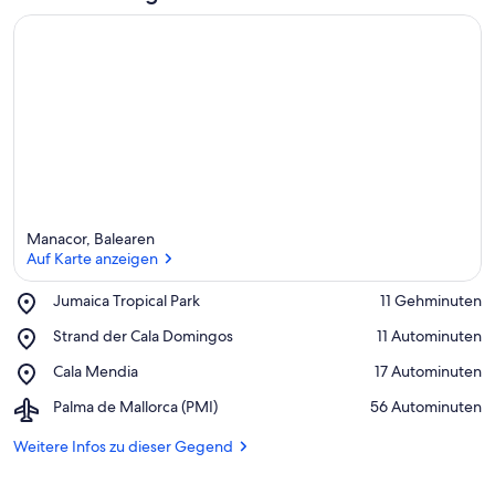
Manacor, Balearen
Auf Karte anzeigen
Place,
Jumaica Tropical Park
‪11 Gehminuten‬
Jumaica
Auf Karte anzeigen
Place,
Strand der Cala Domingos
‪11 Autominuten‬
Tropical
Strand
Park
Place,
Cala Mendia
‪17 Autominuten‬
der
Cala
Cala
Airport,
Palma de Mallorca (PMI)
‪56 Autominuten‬
Mendia
Domingos
Palma
de
Weitere Infos zu dieser Gegend
Mallorca
(PMI)