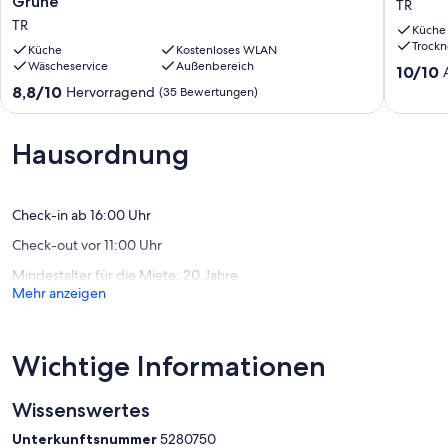
Grüne
TR
Ferienwohnung
Trier
TR
Küche
mit
mit
Trockn
Balkon
Küche
Kostenloses WLAN
Blick
Wäscheservice
Außenbereich
ins
ins
10.0
10/10
Grüne
Grüne
von
8.8
8,8/10
Hervorragend
(35 Bewertungen)
TR
TR
10,
von
Außerge
10,
(42
Hervorragend,
Hausordnung
Bewert
(35
Bewertungen)
Check-in ab 16:00 Uhr
Check-out vor 11:00 Uhr
Mindestalter für die Miete: 20 Jahre
Mehr anzeigen
Wichtige Informationen
Wissenswertes
Unterkunftsnummer
5280750