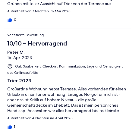
Grünen mit toller Aussicht auf Trier von der Terrasse aus.
Aufenthalt von 7 Nächten im Mai 2023
0
Verifizierte Bewertung
10/10 – Hervorragend
Peter M.
16. Apr. 2023
Gut: Sauberkeit, Check-in, Kommunikation, Lage und Genauigkeit
des Onlineauftritts
Trier 2023
Großartige Wohnung nebst Terrasse. Alles vorhanden für einen
Urlaub in einer Ferienwohnung. Einziges No-go für mich ist -
aber das ist Kritik auf hohem Niveau - die große
Gemeinschaftsdecke im Ehebett. Das ist mein persönliches
Handicap. Ansonsten war alles hervorragend bis ins kleinste
Detail (frische Blumen, Äpfel, Wasser, Kaffeekapseln etc). Ein
Aufenthalt von 4 Nächten im April 2023
herzliches Dankeschön für die Perfektion!!!!
1