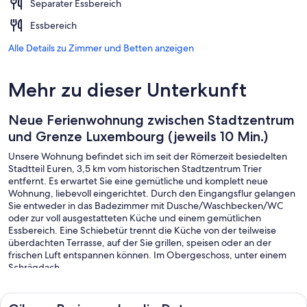
Separater Essbereich
Essbereich
Alle Details zu Zimmer und Betten anzeigen
Mehr zu dieser Unterkunft
Neue Ferienwohnung zwischen Stadtzentrum
und Grenze Luxembourg (jeweils 10 Min.)
Unsere Wohnung befindet sich im seit der Römerzeit besiedelten
Stadtteil Euren, 3,5 km vom historischen Stadtzentrum Trier
entfernt. Es erwartet Sie eine gemütliche und komplett neue
Wohnung, liebevoll eingerichtet. Durch den Eingangsflur gelangen
Sie entweder in das Badezimmer mit Dusche/Waschbecken/WC
oder zur voll ausgestatteten Küche und einem gemütlichen
Essbereich. Eine Schiebetür trennt die Küche von der teilweise
überdachten Terrasse, auf der Sie grillen, speisen oder an der
frischen Luft entspannen können. Im Obergeschoss, unter einem
Schrägdach
finden Sie ein Schlafzimmer mit Doppelbett und ein geräumiges
Wohnzimmer mit einem Schlafsofa. Beide Zimmer sind durch große
Dachfenster hell ausgeleuchtet und verfügen beide über einen