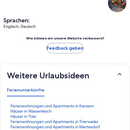
Sprachen:
Englisch, Deutsch
Wie können wir unsere Website verbessern?
Feedback geben
Weitere Urlaubsideen
Ferienunterkünfte
L
Ferienwohnungen und Apartments in Kanzem
i
L
Häuser in Wasserliesch
n
i
L
Häuser in Trier
k
n
i
L
Ferienwohnungen und Apartments in Trierweiler
,
k
n
i
L
Ferienwohnungen und Apartments in Mertesdorf