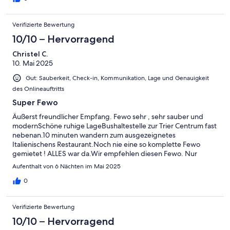
Verifizierte Bewertung
10/10 – Hervorragend
Christel C.
10. Mai 2025
Gut: Sauberkeit, Check-in, Kommunikation, Lage und Genauigkeit
des Onlineauftritts
Super Fewo
Äußerst freundlicher Empfang. Fewo sehr , sehr sauber und
modernSchöne ruhige LageBushaltestelle zur Trier Centrum fast
nebenan.10 minuten wandern zum ausgezeignetes
Italienischens Restaurant.Noch nie eine so komplette Fewo
gemietet ! ALLES war da.Wir empfehlen diesen Fewo. Nur
Achtung...man muss viele Treppen hoch.
Aufenthalt von 6 Nächten im Mai 2025
0
Verifizierte Bewertung
10/10 – Hervorragend