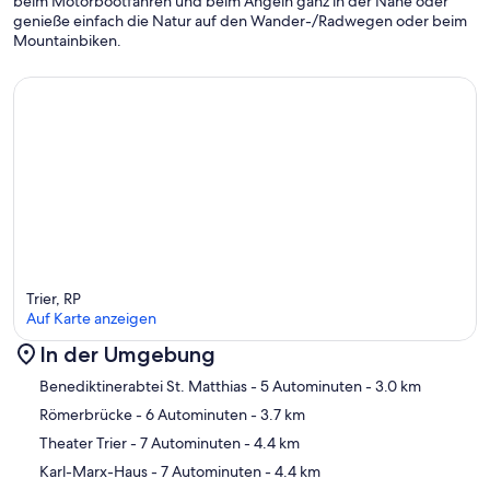
beim Motorbootfahren und beim Angeln ganz in der Nähe oder
genieße einfach die Natur auf den Wander-/Radwegen oder beim
Mountainbiken.
Trier, RP
Auf Karte anzeigen
In der Umgebung
Karte
Benediktinerabtei St. Matthias
- 5 Autominuten
- 3.0 km
Römerbrücke
- 6 Autominuten
- 3.7 km
Theater Trier
- 7 Autominuten
- 4.4 km
Karl-Marx-Haus
- 7 Autominuten
- 4.4 km