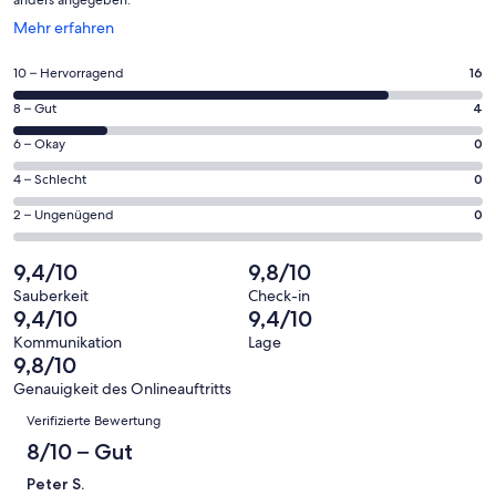
Wird
Mehr erfahren
in
einem
16
10 – Hervorragend
16
neuen
von
Fenster
4
8 – Gut
4
insgesamt
geöffnet
von
20
0
6 – Okay
0
insgesamt
Gästebewertungen
von
20
0
4 – Schlecht
0
haben
insgesamt
Gästebewertungen
von
eine
20
0
2 – Ungenügend
0
haben
insgesamt
Bewertung
Gästebewertungen
von
eine
20
von
haben
insgesamt
9,4/10
9,8/10
Bewertung
Gästebewertungen
10
eine
20
von
haben
Sauberkeit
Check-in
-
Bewertung
Gästebewertungen
9,4/10
9,4/10
8
eine
Hervorragend
von
haben
-
Bewertung
Kommunikation
Lage
6
eine
9,8/10
Gut
von
-
Bewertung
4
Genauigkeit des Onlineauftritts
Okay
von
Bewertungen
-
Verifizierte Bewertung
2
Schlecht
-
8/10 – Gut
Ungenügend
Peter S.