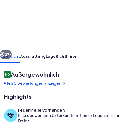
Neue
Ferienwohnung
zwischen
Stadtzentrum
und
Grenze
rück
Weiter
Luxembourg
27+
Übersicht
Ausstattung
Lage
Richtlinien
(jeweils
10
Bewertungen
Außergewöhnlich
9,6
9,6 von 10.
Min.)
Alle 20 Bewertungen anzeigen
Highlights
Feuerstelle vorhanden
Eine der wenigen Unterkünfte mit einer Feuerstelle im
Blick von Terrasse in Koch- und Essber
Freien.