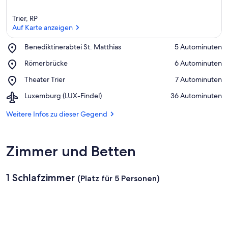
Trier, RP
Auf Karte anzeigen
Place,
Benediktinerabtei St. Matthias
‪5 Autominuten‬
Benediktinerabtei
Auf Karte anzeigen
Place,
Römerbrücke
‪6 Autominuten‬
St.
Römerbrücke
Matthias
Place,
Theater Trier
‪7 Autominuten‬
Theater
Airport,
Luxemburg (LUX-Findel)
‪36 Autominuten‬
Trier
Luxemburg
(LUX-
Weitere Infos zu dieser Gegend
Findel)
Zimmer und Betten
1 Schlafzimmer
(Platz für 5 Personen)