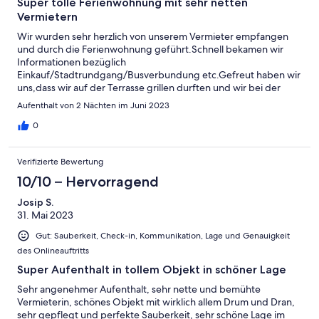
Super tolle Ferienwohnung mit sehr netten
Vermietern
Wir wurden sehr herzlich von unserem Vermieter empfangen
und durch die Ferienwohnung geführt.Schnell bekamen wir
Informationen bezüglich
Einkauf/Stadtrundgang/Busverbundung etc.Gefreut haben wir
uns,dass wir auf der Terrasse grillen durften und wir bei der
Abreise den Geschirrspüler nur anmachen brauchten. Alles
Aufenthalt von 2 Nächten im Juni 2023
andere erledigt der Vermieter. Wirklich empfehlenswert!!!
0
Verifizierte Bewertung
10/10 – Hervorragend
Josip S.
31. Mai 2023
Gut: Sauberkeit, Check-in, Kommunikation, Lage und Genauigkeit
des Onlineauftritts
Super Aufenthalt in tollem Objekt in schöner Lage
Sehr angenehmer Aufenthalt, sehr nette und bemühte
Vermieterin, schönes Objekt mit wirklich allem Drum und Dran,
sehr gepflegt und perfekte Sauberkeit, sehr schöne Lage im