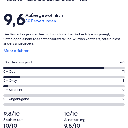
Bewertungen
9,6
Außergewöhnlich
80 Bewertungen
Die Bewertungen werden in chronologischer Reihenfolge angezeigt,
unterliegen einem Moderationsprozess und wurden verifiziert, sofern nicht
anders angegeben.
Wird
Mehr erfahren
in
einem
66
10 – Hervorragend
66
neuen
von
Fenster
11
8 – Gut
11
insgesamt
geöffnet
von
80
3
6 – Okay
3
insgesamt
Gästebewertungen
von
80
0
4 – Schlecht
0
haben
insgesamt
Gästebewertungen
von
eine
80
0
2 – Ungenügend
0
haben
insgesamt
Bewertung
Gästebewertungen
von
eine
80
von
haben
insgesamt
9,8/10
10/10
Bewertung
Gästebewertungen
10
eine
80
von
haben
Sauberkeit
Ausstattung
-
Bewertung
Gästebewertungen
10/10
9,8/10
8
eine