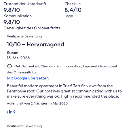
Hervorragend
von
haben
-
Bewertung
Zustand der Unterkunft
Check-in
6
eine
9,8/10
8,4/10
Gut
von
-
Bewertung
4
Kommunikation
Lage
Okay
von
9,8/10
-
2
Schlecht
Genauigkeit des Onlineauftritts
-
Bewertungen
Verifizierte Bewertung
Ungenügend
10/10 – Hervorragend
Susan
15. Mai 2026
Gut: Sauberkeit, Check-in, Kommunikation, Lage und Genauigkeit
des Onlineauftritts
Mit Google übersetzen
Beautiful modern apartment in Trier! Terrific views from the
Penthouse roof. Our host was great at communicating with us to
make sure everything was ok. Highly recommended this place.
Aufenthalt von 2 Nächten im Mai 2026
0
Verifizierte Bewertung