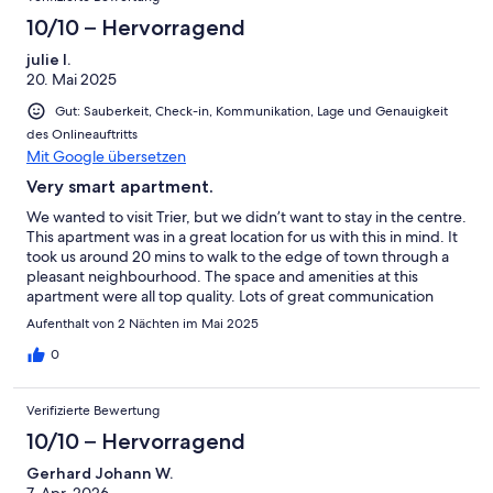
10/10 – Hervorragend
julie l.
20. Mai 2025
Gut: Sauberkeit, Check-in, Kommunikation, Lage und Genauigkeit
des Onlineauftritts
Mit Google übersetzen
Very smart apartment.
We wanted to visit Trier, but we didn’t want to stay in the centre.
This apartment was in a great location for us with this in mind. It
took us around 20 mins to walk to the edge of town through a
pleasant neighbourhood. The space and amenities at this
apartment were all top quality. Lots of great communication
from the owner. Thank you
Aufenthalt von 2 Nächten im Mai 2025
0
Verifizierte Bewertung
10/10 – Hervorragend
Gerhard Johann W.
7. Apr. 2026