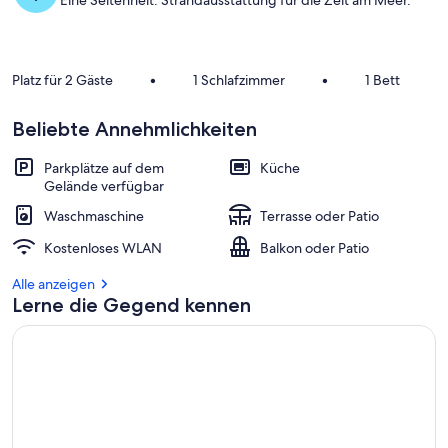
Eine Seltenheit: Strandausstattung für die Zeit am Meer.
Platz für 2 Gäste
•
1 Schlafzimmer
•
1 Bett
Beliebte Annehmlichkeiten
Parkplätze auf dem
Küche
Gelände verfügbar
Waschmaschine
Terrasse oder Patio
Kostenloses WLAN
Balkon oder Patio
Alle anzeigen
Lerne die Gegend kennen