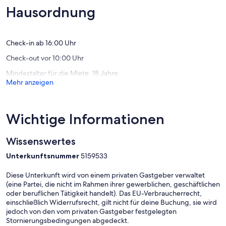
Wanderwege.
(15
Außergewöhnlich,
Hausordnung
Neumagen-
Bewert
(2
Dhron
Bewertungen)
Check-in ab 16:00 Uhr
Check-out vor 10:00 Uhr
Mindestalter für die Miete: 18 Jahre
Mehr anzeigen
Wichtige Informationen
Wissenswertes
Unterkunftsnummer
5159533
Diese Unterkunft wird von einem privaten Gastgeber verwaltet
(eine Partei, die nicht im Rahmen ihrer gewerblichen, geschäftlichen
oder beruflichen Tätigkeit handelt). Das EU-Verbraucherrecht,
einschließlich Widerrufsrecht, gilt nicht für deine Buchung, sie wird
jedoch von den vom privaten Gastgeber festgelegten
Stornierungsbedingungen abgedeckt.