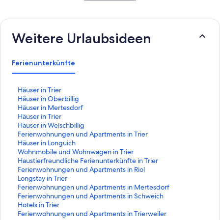
Weitere Urlaubsideen
Ferienunterkünfte
L
Häuser in Trier
i
L
Häuser in Oberbillig
n
i
L
Häuser in Mertesdorf
k
n
i
L
Häuser in Trier
,
k
n
i
L
Häuser in Welschbillig
d
,
k
n
i
L
Ferienwohnungen und Apartments in Trier
e
d
,
k
n
i
L
Häuser in Longuich
r
e
d
,
k
n
i
L
Wohnmobile und Wohnwagen in Trier
d
r
e
d
,
k
n
i
L
Haustierfreundliche Ferienunterkünfte in Trier
i
d
r
e
d
,
k
n
i
L
Ferienwohnungen und Apartments in Riol
e
i
d
r
e
d
,
k
n
i
L
Longstay in Trier
f
e
i
d
r
e
d
,
k
n
i
L
Ferienwohnungen und Apartments in Mertesdorf
o
f
e
i
d
r
e
d
,
k
n
i
L
Ferienwohnungen und Apartments in Schweich
l
o
f
e
i
d
r
e
d
,
k
n
i
L
Hotels in Trier
g
l
o
f
e
i
d
r
e
d
,
k
n
i
L
Ferienwohnungen und Apartments in Trierweiler