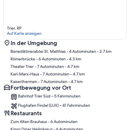
Trier, RP
Auf Karte anzeigen
In der Umgebung
Karte
Benediktinerabtei St. Matthias
- 4 Autominuten
- 2.7 km
Römerbrücke
- 6 Autominuten
- 4.3 km
Theater Trier
- 7 Autominuten
- 4.7 km
Karl-Marx-Haus
- 7 Autominuten
- 4.7 km
Kaiserthermen
- 7 Autominuten
- 4.7 km
Fortbewegung vor Ort
Bahnhof Trier Süd – 5 Fahrminuten
Flughafen Findel (LUX) – 41 Fahrminuten
Restaurants
‪Zum Alten Brauhaus - ‬6 Autominuten
‪Kings Diner Heiligkreuz - ‬6 Autominuten