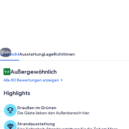
Penthouse
Trier
mit
großer
Dachterrasse
und
rück
Weiter
Aussicht
25+
Übersicht
Ausstattung
Lage
Richtlinien
über
Trier
Bewertungen
Außergewöhnlich
9,6
9,6 von 10.
Alle 80 Bewertungen anzeigen
Highlights
Draußen im Grünen
Die Gäste lieben den Außenbereich hier.
Speisen im Freien
Strandausstattung