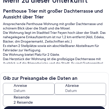
Mehr zu dieser Unterkunft
Penthouse Trier mit großer Dachterrasse und
Aussicht über Trier
Ansprechende Penthouse Wohnung mit großer Dachterrasse und
schönem Blick über die Stadt und die Mosel.
Die Wohnung liegt im Stadtteil Trier Feyen hoch über der Stadt. Das
nahegelegene Einkaufszentrum ist nur 1,2 km entfernt (Aldi, Edeka,
Bäcker, dm Drogeriemarkt, Zeitschriften etc.)
Es stehen 2 Stellplätze sowie ein abschließbarer Abstellraum für
Fahrräder zur Verfügung.
Die Wohnung bietet Platz für 2 Gäste.
Das Herzstück der Wohnung ist die großzügige Dachterrasse mit
Ausblick auf die Römerbrücke und die Stadt. Es sind Gartenmöbel,
ein Liegestuhl sowie ein großer Sonnenschirm vorhanden. Ideal zum
Genießen warmer Sommertage hoch oben über der Stadt. Dort
oben in der "Sommerfrische" lässt sich der Urlaub bei guten Weinen
Gib zur Preisangabe die Daten an
aus der Umgebung genießen.
Anreise
Abreise
Bettwäsche und Handtücher stehen zur Verfügung. Zudem ist die
Küche mit Lebensmitteln des täglichen Gebrauchs ausgestattet
Reisende
(Gewürze, Essig, Öl, Kaffee) sowie mit allen notwendigen Geräten
und Geschirr.