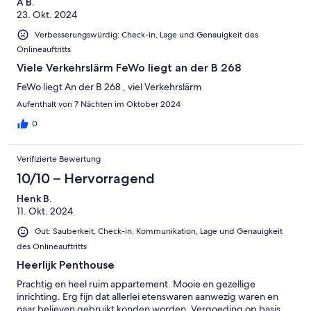
A B.
23. Okt. 2024
Verbesserungswürdig: Check-in, Lage und Genauigkeit des
Onlineauftritts
Viele Verkehrslärm FeWo liegt an der B 268
FeWo liegt An der B 268 , viel Verkehrslärm
Aufenthalt von 7 Nächten im Oktober 2024
0
Verifizierte Bewertung
10/10 – Hervorragend
Henk B.
11. Okt. 2024
Gut: Sauberkeit, Check-in, Kommunikation, Lage und Genauigkeit
des Onlineauftritts
Heerlijk Penthouse
Prachtig en heel ruim appartement. Mooie en gezellige
inrichting. Erg fijn dat allerlei etenswaren aanwezig waren en
naar believen gebruikt konden worden. Vergoeding op basis