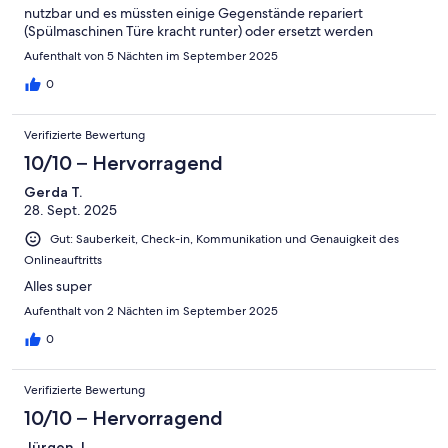
nutzbar und es müssten einige Gegenstände repariert
(Spülmaschinen Türe kracht runter) oder ersetzt werden
(Kaffeemaschine tropft und fehlen Teile, Matratzen und Sofa
Aufenthalt von 5 Nächten im September 2025
sind bereits durchgelegen). Trotzdem ist die Wohnung
empfehlenswert, wenn man fast nur zum Schlafen dort ist. Die
0
Kommunikation mit der Vermieterin war sehr nett und
unkompliziert.
Verifizierte Bewertung
10/10 – Hervorragend
Gerda T.
28. Sept. 2025
Gut: Sauberkeit, Check-in, Kommunikation und Genauigkeit des
Onlineauftritts
Alles super
Aufenthalt von 2 Nächten im September 2025
0
Verifizierte Bewertung
10/10 – Hervorragend
Jürgen J.