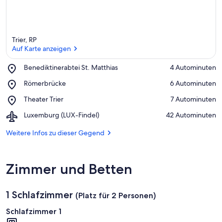
Trier, RP
Auf Karte anzeigen
Place,
Benediktinerabtei St. Matthias
‪4 Autominuten‬
Benediktinerabtei
Auf Karte anzeigen
Place,
Römerbrücke
‪6 Autominuten‬
St.
Römerbrücke
Matthias
Place,
Theater Trier
‪7 Autominuten‬
Theater
Airport,
Luxemburg (LUX-Findel)
‪42 Autominuten‬
Trier
Luxemburg
(LUX-
Weitere Infos zu dieser Gegend
Findel)
Zimmer und Betten
1 Schlafzimmer
(Platz für 2 Personen)
Schlafzimmer 1