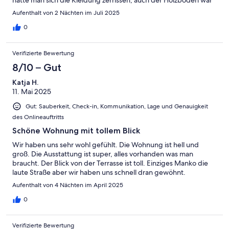
lange schon nicht mehr gepflegt worden. Sehr schade, passte
Aufenthalt von 2 Nächten im Juli 2025
irgendwie garnicht zu der tollen Wohnung und dem super
schönen Ausblick. Es war trotzdem ein schöner Aufenthalt. Ich
0
würde die Wohnung weiterempfehlen .
Verifizierte Bewertung
8/10 – Gut
Katja H.
11. Mai 2025
Gut: Sauberkeit, Check-in, Kommunikation, Lage und Genauigkeit
des Onlineauftritts
Schöne Wohnung mit tollem Blick
Wir haben uns sehr wohl gefühlt. Die Wohnung ist hell und
groß. Die Ausstattung ist super, alles vorhanden was man
braucht. Der Blick von der Terrasse ist toll. Einziges Manko die
laute Straße aber wir haben uns schnell dran gewöhnt.
Aufenthalt von 4 Nächten im April 2025
0
Verifizierte Bewertung