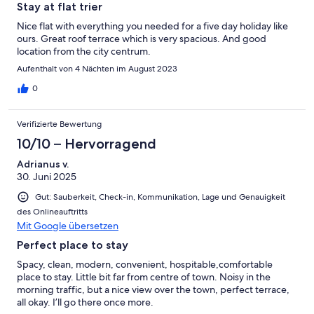
Stay at flat trier
Nice flat with everything you needed for a five day holiday like
ours. Great roof terrace which is very spacious. And good
location from the city centrum.
Aufenthalt von 4 Nächten im August 2023
0
Verifizierte Bewertung
10/10 – Hervorragend
Adrianus v.
30. Juni 2025
Gut: Sauberkeit, Check-in, Kommunikation, Lage und Genauigkeit
des Onlineauftritts
Mit Google übersetzen
Perfect place to stay
Spacy, clean, modern, convenient, hospitable,comfortable
place to stay. Little bit far from centre of town. Noisy in the
morning traffic, but a nice view over the town, perfect terrace,
all okay. I’ll go there once more.