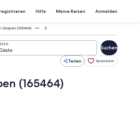
registrieren
Hilfe
Meine Reisen
Anmelden
n Stolpen (165464)
äste
Suchen
Teilen
Speichern
pen (165464)