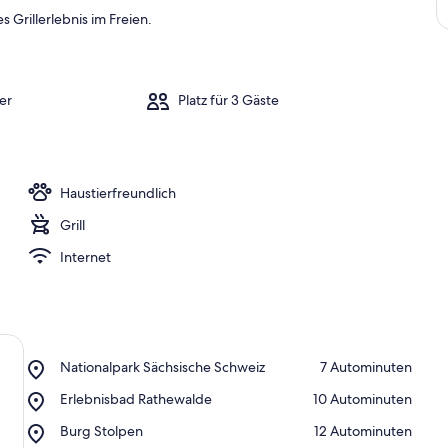
s Grillerlebnis im Freien.
er
Platz für 3 Gäste
Haustierfreundlich
Grill
Internet
Place,
Nationalpark Sächsische Schweiz
‪7 Autominuten‬
Nationalpark
Place,
Erlebnisbad Rathewalde
‪10 Autominuten‬
Sächsische
Erlebnisbad
Schweiz
Place,
Burg Stolpen
‪12 Autominuten‬
Rathewalde
Burg