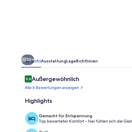
Gäste
mit
41m²
in
Stolpen
(165464)
10+
Übersicht
Ausstattung
Lage
Richtlinien
Bewertungen
Außergewöhnlich
9,4
9,4 von 10.
Alle 6 Bewertungen anzeigen
Highlights
Außenbereic
Gemacht für Entspannung
Top bewerteter Komfort – hier fühlen sich die Gäs