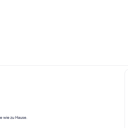
Eigene Küch
Speisen im F
h
te wie zu Hause.