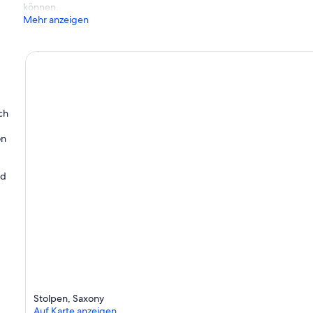
können.
Mehr anzeigen
ch
on
nd
Stolpen, Saxony
Auf Karte anzeigen