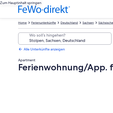
Zum Hauptinhalt springen
Home
Ferienunterkünfte
Deutschland
Sachsen
Sächsisch
Wo soll’s hingehen?
Alle Unterkünfte anzeigen
Apartment
Ferienwohnung/App. fü
Fotogalerie
von
Ferienwohnung/App.
für
3