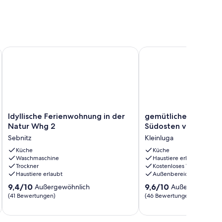
rt in der Sächsischen Schweiz
Idyllische Ferienwohnung in der Natur Whg 2
gemütliche Ferienwoh
Idyllische
gemütliche
Idyllische Ferienwohnung in der
gemütliche Ferienw
Ferienwohnung
Ferienwohnung
Natur Whg 2
Südosten von Dresd
in
im
Sebnitz
Kleinluga
der
Südosten
Natur
Küche
von
Küche
Waschmaschine
Haustiere erlaubt
Whg
Dresden
Trockner
Kostenloses WLAN
2
Kleinluga
Haustiere erlaubt
Außenbereich
Sebnitz
9.4
9.6
9,4/10
9,6/10
Außergewöhnlich
Außergewöhnli
von
von
(41 Bewertungen)
(46 Bewertungen)
10,
10,
Außergewöhnlich,
Außergewöhnlich,
(41
(46