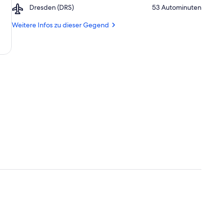
Airport,
Dresden (DRS)
‪53 Autominuten‬
Stolpen
Dresden
(DRS)
Weitere Infos zu dieser Gegend