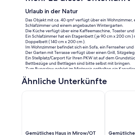
Urlaub in der Natur
Das Objekt mit ca. 40 qm² verfügt über ein Wohnzimmer, e
Schlafzimmer und einem angebauten Wintergarten.
Die Küche verfügt über eine Kaffeemaschine, Toaster und
Ein Schlafzimmer hat ein Etagenbett ( je 90 cm x 200 cm 
Doppelbett ( 140 cm x 200 cm ).
Im Wohnzimmer befindet sich ein Sofa, ein Fernseher und 
Der Garten mit Terrasse verfügt über einen Grill, Sitzgel
Ein Stellplatz/Carport für Ihren PKW ist auf dem Grundstü
Bettbezüge und Bettlagen sind bitte selbst mit bringen.
Zum Bungalow gehört im Mietpreis enthalten ein Kanadier (3
liegt.
Ähnliche Unterkünfte
Gemütliches Haus in Mirow/OT Qualzow mit WLAN
Gemütliche Bl
Gemütliches
Gemütliche
Gemütliches Haus in Mirow/OT
Gemütliche 