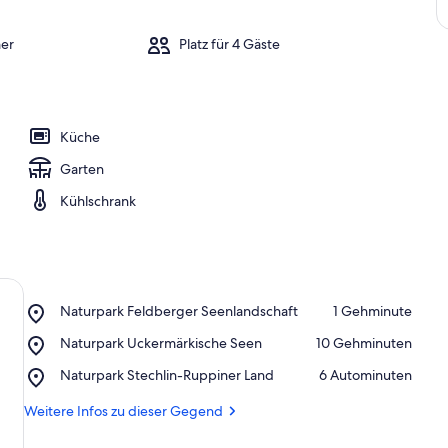
er
Platz für 4 Gäste
Küche
Garten
Kühlschrank
Place,
Naturpark Feldberger Seenlandschaft
‪1 Gehminute‬
Naturpark
Place,
Naturpark Uckermärkische Seen
‪10 Gehminuten‬
Feldberger
Naturpark
Seenlandschaft
Place,
Naturpark Stechlin-Ruppiner Land
‪6 Autominuten‬
Uckermärkische
Naturpark
Seen
Stechlin-
Weitere Infos zu dieser Gegend
Ruppiner
Land