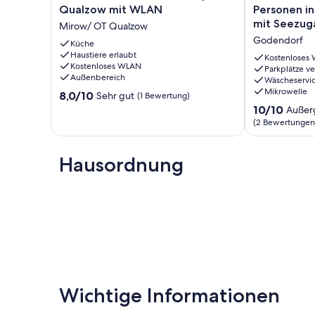
Haus
Blockhütte
Qualzow mit WLAN
Personen in
in
für
mit Seezug
Mirow/ OT Qualzow
Mirow/OT
1-
Godendorf
Qualzow
Küche
2
Haustiere erlaubt
mit
Personen
Kostenloses
Kostenloses WLAN
WLAN
in
Parkplätze v
Außenbereich
Wäscheservi
Mirow/
absolut
Mikrowelle
8.0
OT
8,0/10
ruhiger
Sehr gut
(1 Bewertung)
von
Qualzow
Lage
10.0
10/10
Außer
10,
mit
von
(2 Bewertungen
Sehr
Seezugang.
10,
gut,
Godendorf
Außergewöhnl
(1
Hausordnung
(2
Bewertung)
Bewertungen
Wichtige Informationen