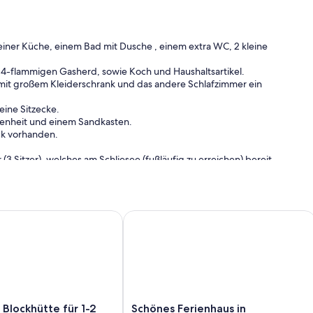
iner Küche, einem Bad mit Dusche , einem extra WC, 2 kleine
 4-flammigen Gasherd, sowie Koch und Haushaltsartikel.
) mit großem Kleiderschrank und das andere Schlafzimmer ein
eine Sitzecke.
egenheit und einem Sandkasten.
ck vorhanden.
 Sitzer), welches am Schliesee (fußläufig zu erreichen) bereit
ockhütte für 1-2 Personen in absolut ruhiger Lage mit Seezug
Schönes Ferienhaus in Fürstenberg/ Ha
Schönes
Blockhütte für 1-2
Schönes Ferienhaus in