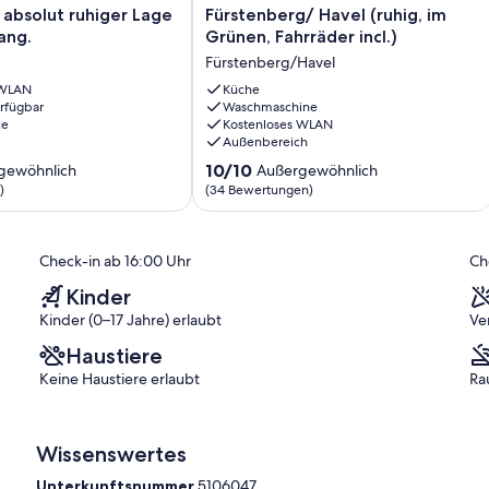
Ferienhaus
 absolut ruhiger Lage
Fürstenberg/ Havel (ruhig, im
in
ang.
Grünen, Fahrräder incl.)
Fürstenberg/
Fürstenberg/Havel
Havel
(ruhig,
 WLAN
Küche
erfügbar
im
Waschmaschine
ce
Kostenloses WLAN
Grünen,
Außenbereich
Fahrräder
incl.)
10.0
10/10
gewöhnlich
Außergewöhnlich
Fürstenberg/Havel
von
)
(34 Bewertungen)
10,
ich,
Außergewöhnlich,
(34
Check-in ab 16:00 Uhr
Ch
)
Bewertungen)
Kinder
Kinder (0–17 Jahre) erlaubt
Ve
Haustiere
Keine Haustiere erlaubt
Ra
Wissenswertes
Unterkunftsnummer
5106047