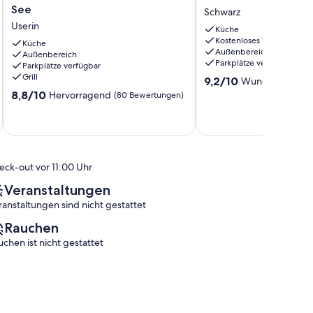
Schwedenhaus
am
See
Schwarz
am
Seebusch
Userin
Küche
See
Schwarz
Kostenloses WLAN
Userin
Küche
Außenbereich
Außenbereich
Parkplätze verfügbar
Parkplätze verfügbar
Grill
9.2
9,2/10
Wunderbar
(34 
von
8.8
8,8/10
Hervorragend
(80 Bewertungen)
10,
von
Wunderbar,
10,
(34
Hervorragend,
Bewertungen)
(80
Bewertungen)
eck-out vor 11:00 Uhr
Veranstaltungen
ranstaltungen sind nicht gestattet
Rauchen
uchen ist nicht gestattet