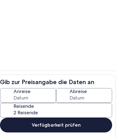
h
Speisen
Gib zur Preisangabe die Daten an
r
Kinderbereich
Anreise
Abreise
Reisende
Verfügbarkeit prüfen