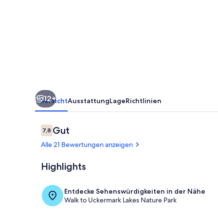
Natur
12+
Übersicht
Ausstattung
Lage
Richtlinien
Bewertungen
Gut
7,8
7,8 von 10.
Alle 21 Bewertungen anzeigen
Highlights
Speisen im Fr
Entdecke Sehenswürdigkeiten in der Nähe
Walk to Uckermark Lakes Nature Park