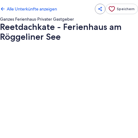
Alle Unterkünfte anzeigen
Speichern
Ganzes Ferienhaus
·
Privater Gastgeber
Reetdachkate - Ferienhaus am
Röggeliner See
Fotogalerie
von
Reetdachkate