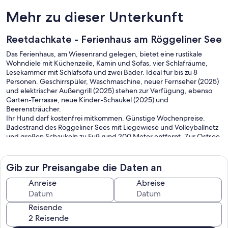
Mehr zu dieser Unterkunft
Reetdachkate - Ferienhaus am Röggeliner See
Das Ferienhaus, am Wiesenrand gelegen, bietet eine rustikale
Wohndiele mit Küchenzeile, Kamin und Sofas, vier Schlafräume,
Lesekammer mit Schlafsofa und zwei Bäder. Ideal für bis zu 8
Personen. Geschirrspüler, Waschmaschine, neuer Fernseher (2025)
und elektrischer Außengrill (2025) stehen zur Verfügung, ebenso
Garten-Terrasse, neue Kinder-Schaukel (2025) und
Beerensträucher.
Ihr Hund darf kostenfrei mitkommen. Günstige Wochenpreise.
Badestrand des Röggeliner Sees mit Liegewiese und Volleyballnetz
und großen Schaukeln zu Fuß rund 200 Meter entfernt. Zur Ostsee
ca. 30 Km. Lübeck, Ratzeburg, Mölln, Wismar und Schwerin in der
Nähe.
Gib zur Preisangabe die Daten an
Anreise
Abreise
Reisende