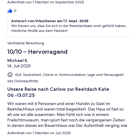
Aufenthalt von 7 Nächten im September 2025
0
Antwort von VrboOwner am 17. Sept. 2025
Wir freuen uns, dass Sie sich in der Reetdachkate wohl gefühlt haben.
Herzliche Grüße aus dem Norden!
Verifizierte Bewertung
10/10 – Hervorragend
Michael K.
14. Juli 2025
Gut: Sauberkeit, Check-in, Kommunikation, Lage und Genauigkeit
des Onlineauftritts
Unsere Reise nach Carlow zur Reetdach Kate
06.-13.07.25
Wir waren mit 6 Personen und einer Hündin zu Gast im
Reetdachhaus und waren total begeistert. Das Haus ist fast so
alt wie wir alle zusammen. Man fühlt sich wie in eimem
Freilichtmuseum, man spürt fast noch die vergangenen Zeiten
in denen dieses ein Bauernhaus war.Der Aufenthalt verging wie
im Fluge. Wir haben die Abgeschiedenheit und die Ruhe
Aufenthalt von 7 Nächten im Juli 2025