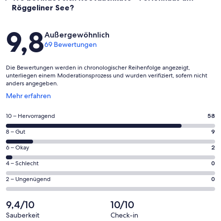
Röggeliner See?
Bewertungen
9,8
Außergewöhnlich
69 Bewertungen
Die Bewertungen werden in chronologischer Reihenfolge angezeigt,
unterliegen einem Moderationsprozess und wurden verifiziert, sofern nicht
anders angegeben.
Wird
Mehr erfahren
in
einem
58
10 – Hervorragend
58
neuen
von
Fenster
9
8 – Gut
9
insgesamt
geöffnet
von
69
2
6 – Okay
2
insgesamt
Gästebewertungen
von
69
0
4 – Schlecht
0
haben
insgesamt
Gästebewertungen
von
eine
69
0
2 – Ungenügend
0
haben
insgesamt
Bewertung
Gästebewertungen
von
eine
69
von
haben
insgesamt
9,4/10
10/10
Bewertung
Gästebewertungen
10
eine
69
von
haben
Sauberkeit
Check-in
-
Bewertung