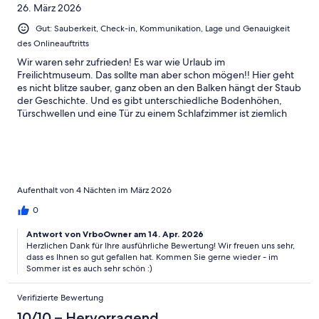
26. März 2026
Gut: Sauberkeit, Check-in, Kommunikation, Lage und Genauigkeit
des Onlineauftritts
Wir waren sehr zufrieden! Es war wie Urlaub im
Freilichtmuseum. Das sollte man aber schon mögen!! Hier geht
es nicht blitze sauber, ganz oben an den Balken hängt der Staub
der Geschichte. Und es gibt unterschiedliche Bodenhöhen,
Türschwellen und eine Tür zu einem Schlafzimmer ist ziemlich
niedrig!Doch wir fanden das alles rundum passend! Es ist eine
330 Jahre alte Kate, da muss es so sein.Die Bäder sind modern
und sauber, ein zwei Ablagen mehr wären schön. Der Garten ist
ausreichend und umzäunt, sehr niedlich und liebevoll alles! Man
könnte einfach nur zum Abschalten her kommen. Lesestoff und
Spiele sehr ausreichend vorhanden, auch schöne Familien
Aufenthalt von 4 Nächten im März 2026
DVDs. Die Badestelle mit Wiese ist sehr nah.Es war wirklich eine
0
schöne Auszeit für uns!
Antwort von VrboOwner am 14. Apr. 2026
Herzlichen Dank für Ihre ausführliche Bewertung! Wir freuen uns sehr,
dass es Ihnen so gut gefallen hat. Kommen Sie gerne wieder - im
Sommer ist es auch sehr schön :)
Verifizierte Bewertung
10/10 – Hervorragend