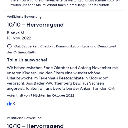
Vielen Dank für die differenzierte Bewertung und das schöne Foto! Wir
freuen uns sehr, Sie im Winter noch einmal begrüßen zu dürfen.
Verifizierte Bewertung
10/10 – Hervorragend
Bianka M.
13. Nov. 2022
Gut: Sauberkeit, Check-in, Kommunikation, Lage und Genauigkeit
des Onlineauftritts
Tolle Urlauswoche!
Wir haben zwischen Ende Oktober und Anfang November mit
unseren Kindern und den Eltern eine wunderschöne
Urlaubswoche im Ferienhaus Reetdachkate in Klocksdorf
verbracht. Aus Baden-Württemberg bzw. aus Sachsen
angereist, fühlten wir uns bereits bei der Ankunft an den Ort
und in die Zeit eines alten mecklenburgischen Bauernhauses
Aufenthalt von 7 Nächten im Oktober 2022
versetzt. Den Besitzern ist es aber gelungen, den urigen
Charme des Hauses mit dem Komfort eines modernen
0
Ferienhauses zu verbinden. Die vorhandenen Wohn- und
Schlafräume ermöglichen es den Bewohnern, sowohl in der
Verifizierte Bewertung
geräumigen Wohnküche zusammen zu sitzen als auch sich bei
Bedarf zurückzuziehen. Der Küchenbereich ist mit altem
10/10 – Hervorragend