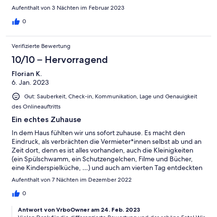
gemütlich und die Matratzen sind super. Mit dem Kamin
Aufenthalt von 3 Nächten im Februar 2023
zusammen waren die Abende einfach super entspannt und
nostalgisch. Wir werden ganz bestimmt noch öfter Zeiten hier
0
verbringen. Vielen Dank und viele Grüße
Verifizierte Bewertung
10/10 – Hervorragend
Florian K.
6. Jan. 2023
Gut: Sauberkeit, Check-in, Kommunikation, Lage und Genauigkeit
des Onlineauftritts
Ein echtes Zuhause
In dem Haus fühlten wir uns sofort zuhause. Es macht den
Eindruck, als verbrächten die Vermieter*innen selbst ab und an
Zeit dort, denn es ist alles vorhanden, auch die Kleinigkeiten
(ein Spülschwamm, ein Schutzengelchen, Filme und Bücher,
eine Kinderspielküche, …) und auch am vierten Tag entdeckten
wir noch entzückende Kleinigkeiten. Müssten wir ein Manko
Aufenthalt von 7 Nächten im Dezember 2022
nennen, so wären es die begrenzen Möglichkeiten für
Spaziergänge abseits der Landstraßen. Ansonsten ein
0
wunderschöner Urlaub. Wir haben vor, wieder zu kommen <3
Antwort von VrboOwner am 24. Feb. 2023