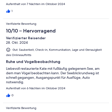
Schwellen im Türbereich.) Die Kommunikation mit den
Aufenthalt von 7 Nächten im Oktober 2024
Petersens war hervorragend
1
Verifizierte Bewertung
10/10 – Hervorragend
Verifizierter Reisender
28. Okt. 2024
Gut: Sauberkeit, Check-in, Kommunikation, Lage und Genauigkeit
des Onlineauftritts
Ruhe und Vogelbeobachtung
Liebevoll restaurierte Kate mit fußläufig gelegenem See, am
dem man Vögel beobachten kann. Der Seeblickrundweg ist
schnell gegangen, Ausgangspunkt für Ausflüge, Auto
notwendig.
Aufenthalt von 6 Nächten im Oktober 2024
0
Verifizierte Bewertung