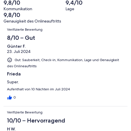
Gästebewertungen
9,8/10
9,4/10
8
eine
Hervorragend
von
haben
-
Bewertung
Kommunikation
Lage
6
eine
9,8/10
Gut
von
-
Bewertung
4
Genauigkeit des Onlineauftritts
Okay
von
Bewertungen
-
Verifizierte Bewertung
2
Schlecht
-
8/10 – Gut
Ungenügend
Günter F.
23. Juli 2024
Gut: Sauberkeit, Check-in, Kommunikation, Lage und Genauigkeit
des Onlineauftritts
Frieda
Super.
Aufenthalt von 10 Nächten im Juli 2024
0
Verifizierte Bewertung
10/10 – Hervorragend
H W.