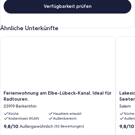
Verfügbarkeit prüfen
Ähnliche Unterkünfte
Ferienwohnung am Elbe-Lübeck-Kanal. Ideal für Radtouren.
Lakeside
Ferienwohnung
Lakesid
Ferienwohnung am Elbe-Lübeck-Kanal. Ideal für
Lakesi
am
1
Radtouren.
Seeter
Elbe-
Traumw
23919 Berkenthin
Salem
Lübeck-
direkte
Kanal.
Küche
Haustiere erlaubt
Seelage
Küche
Kostenloses WLAN
Außenbereich
Außen
Ideal
Seeterr
für
Badese
9.8
9.8
9,8/10
9,8/10
Außergewöhnlich
(52 Bewertungen)
Radtouren.
Biosphä
von
von