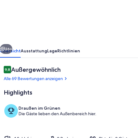
-
Ferienhaus
am
Röggeliner
See
rück
Weiter
26+
Übersicht
Ausstattung
Lage
Richtlinien
Bewertungen
Außergewöhnlich
9,8
9,8 von 10.
Alle 69 Bewertungen anzeigen
Highlights
Draußen im Grünen
Die Gäste lieben den Außenbereich hier.
Eingangsbereich