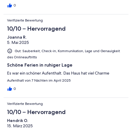
genossen. In den 7 Tagen haben wir Ausflüge nach Lübeck,
Schwerin und kleinere Ort im Umkreis oder kürzere und längere
0
Radtouren unternommen.Insgesamt ein gelungener Urlaub für
alle mitgereisten. Wir können das Haus bedingungslos
Verifizierte Bewertung
weiterempfehlen. Wer Ruhe und ausgefallenes historisches
Ambiente sucht ist hier vollkommen richtig!
10/10 – Hervorragend
Joanna R.
5. Mai 2025
Gut: Sauberkeit, Check-in, Kommunikation, Lage und Genauigkeit
des Onlineauftritts
Schöne Ferien in ruhiger Lage
Es war ein schöner Aufenthalt. Das Haus hat viel Charme
Aufenthalt von 7 Nächten im April 2025
0
Verifizierte Bewertung
10/10 – Hervorragend
Hendrik O.
15. März 2025