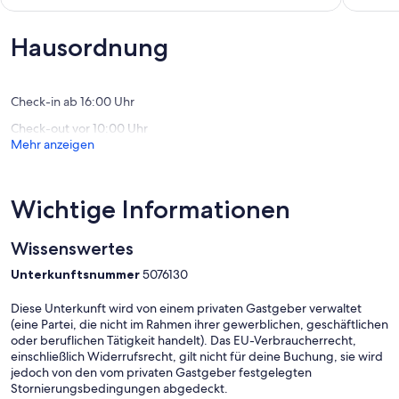
23919
Wlan
10,
10,
Berkenthin
Salem
Außergewöhnlich,
Außerge
(52
(54
Hausordnung
Bewertungen)
Bewert
Check-in ab 16:00 Uhr
Check-out vor 10:00 Uhr
Mehr anzeigen
Wichtige Informationen
Wissenswertes
Unterkunftsnummer
5076130
Diese Unterkunft wird von einem privaten Gastgeber verwaltet
(eine Partei, die nicht im Rahmen ihrer gewerblichen, geschäftlichen
oder beruflichen Tätigkeit handelt). Das EU-Verbraucherrecht,
einschließlich Widerrufsrecht, gilt nicht für deine Buchung, sie wird
jedoch von den vom privaten Gastgeber festgelegten
Stornierungsbedingungen abgedeckt.