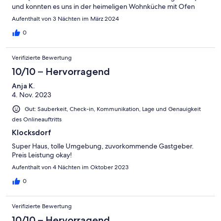
und konnten es uns in der heimeligen Wohnküche mit Ofen
gemütlich machen. Der Garten und die Badestelle am See
Aufenthalt von 3 Nächten im März 2024
waren sehr einladend, gerne würden wir bei wärmeren Wetter
noch einmal wiederkommen. Wir können das Haus und die
0
Gastgeber uneingeschränkt empfehlen!
Verifizierte Bewertung
10/10 – Hervorragend
Anja K.
4. Nov. 2023
Gut: Sauberkeit, Check-in, Kommunikation, Lage und Genauigkeit
des Onlineauftritts
Klocksdorf
Super Haus, tolle Umgebung, zuvorkommende Gastgeber.
Preis Leistung okay!
Aufenthalt von 4 Nächten im Oktober 2023
0
Verifizierte Bewertung
10/10 – Hervorragend