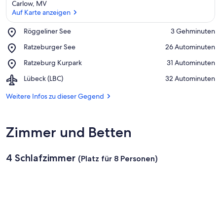
Carlow, MV
Auf Karte anzeigen
Place,
Röggeliner See
‪3 Gehminuten‬
Röggeliner
Auf Karte anzeigen
Place,
Ratzeburger See
‪26 Autominuten‬
See
Ratzeburger
Place,
Ratzeburg Kurpark
‪31 Autominuten‬
See
Ratzeburg
Airport,
Lübeck (LBC)
‪32 Autominuten‬
Kurpark
Lübeck
(LBC)
Weitere Infos zu dieser Gegend
Zimmer und Betten
4 Schlafzimmer
(Platz für 8 Personen)