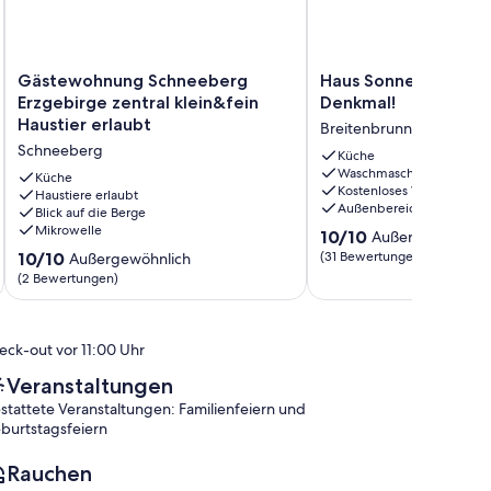
Gästewohnung
Haus
Gästewohnung Schneeberg
Haus Sonnenleithe - 
Schneeberg
Sonnenleithe
Erzgebirge zentral klein&fein
Denkmal!
Erzgebirge
-
Haustier erlaubt
Breitenbrunn/Erzgebirg
zentral
Urlaub
Schneeberg
klein&fein
im
Küche
Waschmaschine
Haustier
Denkmal!
Küche
Kostenloses WLAN
erlaubt
Haustiere erlaubt
Breitenbrunn/Erzgebirg
Außenbereich
Blick auf die Berge
Schneeberg
Mikrowelle
10.0
10/10
Außergewöhnlic
von
10.0
10/10
(31 Bewertungen)
Außergewöhnlich
10,
von
(2 Bewertungen)
Außergewöhnlich,
10,
(31
Außergewöhnlich,
Bewertungen)
(2
eck-out vor 11:00 Uhr
Bewertungen)
Veranstaltungen
stattete Veranstaltungen: Familienfeiern und
burtstagsfeiern
Rauchen