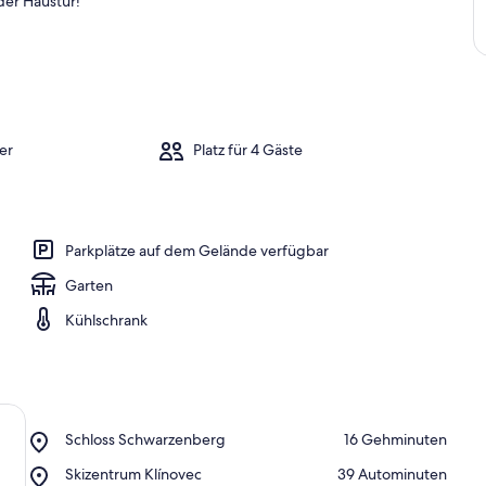
 der Haustür!
n
a
m
b
e
s
er
Platz für 4 Gäste
t
e
n
b
Parkplätze auf dem Gelände verfügbar
e
w
Garten
e
r
Kühlschrank
t
e
t
e
n
Place,
Schloss Schwarzenberg
‪16 Gehminuten‬
U
Schloss
Place,
Skizentrum Klínovec
‪39 Autominuten‬
n
Schwarzenberg