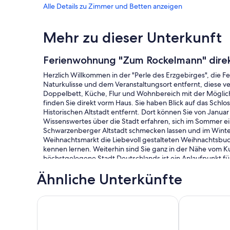
Alle Details zu Zimmer und Betten anzeigen
Mehr zu dieser Unterkunft
Ferienwohnung "Zum Rockelmann" dire
Herzlich Willkommen in der "Perle des Erzgebirges", die
Naturkulisse und dem Veranstaltungsort entfernt, diese v
Doppelbett, Küche, Flur und Wohnbereich mit der Möglich
finden Sie direkt vorm Haus. Sie haben Blick auf das Schl
Historischen Altstadt entfernt. Dort können Sie von Janu
Wissenswertes über die Stadt erfahren, sich im Sommer ei
Schwarzenberger Altstadt schmecken lassen und im Winte
Weihnachtsmarkt die Liebevoll gestalteten Weihnachtsbu
kennen lernen. Weiterhin sind Sie ganz in der Nähe vom K
höchstgelegene Stadt Deutschlands ist ein Anlaufpunkt fü
der höchste Berg des Erzgebirges. Er liegt unweit der deu
Ähnliche Unterkünfte
und nördlich des Gipfels befindet, ist mittlerweile das gr
Ferienwohnung "Zur Waldbühne"
Ferienwohnun