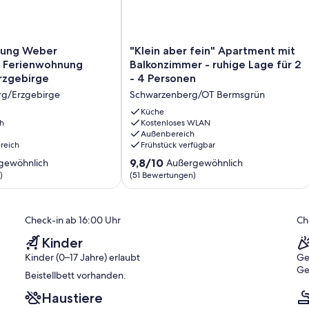
ng
"Klein
nung Weber
"Klein aber fein" Apartment mit
aber
 Ferienwohnung
Balkonzimmer - ruhige Lage für 2
fein"
rzgebirge
- 4 Personen
ng
Apartment
g/Erzgebirge
Schwarzenberg/OT Bermsgrün
mit
Balkonzimmer
Küche
h
-
Kostenloses WLAN
Außenbereich
g/Erzgebirge
ruhige
reich
Frühstück verfügbar
Lage
für
9.8
9,8/10
gewöhnlich
Außergewöhnlich
2
von
)
(51 Bewertungen)
-
10,
4
ich,
Außergewöhnlich,
Personen
(51
Check-in ab 16:00 Uhr
Ch
Schwarzenberg/OT
)
Bewertungen)
Bermsgrün
Kinder
Kinder (0–17 Jahre) erlaubt
Ge
Ge
Beistellbett vorhanden.
Haustiere