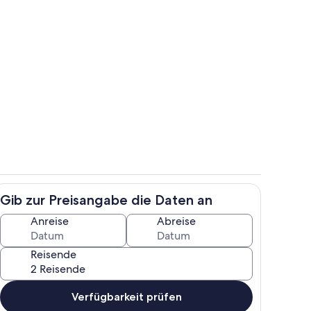
Gemütliches Plätzchen hinter dem Ha
Gib zur Preisangabe die Daten an
eiten für die Feriengäste
Eingang und Flur
Anreise
Abreise
Reisende
Verfügbarkeit prüfen