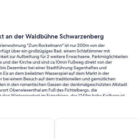
kt an der Waldbühne Schwarzenberg
 Ferienwohnung "Zum Rockelmann" ist nur 200m von der
erfügt über ein großzügiges Bad, einem Schlafzimmer mit
keit zur Aufbettung für 2 weitere Erwachsene. Parkmöglichkeiten
oss und der Kirche und sind ca.10min Fußweg direkt von der
ar bis Dezember bei einer Stadtführung Sagenhaftes und
n Eis an dem beliebten Wasserspiel auf dem Markt in der
r bei einem Besuch auf dem traditionellen und gemütlichen
den in den romantischen Gassen der denkmalgeschützten Altstadt
urort Oberwiesenthal am Fuß des Fichtelbergs, die
r den Wintersportort im Erzgebirge, der 1244m hohe Keilberg ist
tsch-tschechischen Grenze. Das Skigebiet, welches sich südlich
ößte der Erzgebirgsregion.
g Weber Gemütliche Ferienwohnung mitten im Erzgebirge
"Klein aber fein" Apartment mit Balko