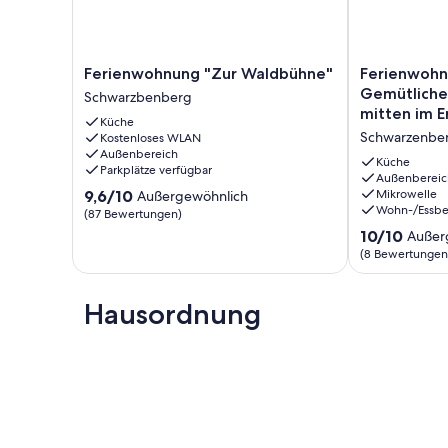
Ferienwohnung
Ferienwohnu
Ferienwohnung "Zur Waldbühne"
Ferienwoh
"Zur
Weber
Gemütliche
Schwarzbenberg
Waldbühne"
Gemütliche
mitten im E
Küche
Schwarzbenberg
Ferienwohnu
Schwarzenber
Kostenloses WLAN
mitten
Außenbereich
im
Küche
Parkplätze verfügbar
Erzgebirge
Außenbereic
9.6
9,6/10
Mikrowelle
Außergewöhnlich
Schwarzenber
Wohn-/Essbe
von
(87 Bewertungen)
10,
10.0
10/10
Außer
Außergewöhnlich,
von
(8 Bewertungen
(87
10,
Bewertungen)
Außergewöhnl
Hausordnung
(8
Bewertungen