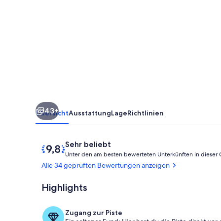
direkt
an
der
Waldbühne
Schwarzenberg
43+
Übersicht
Ausstattung
Lage
Richtlinien
Bewertungen
9,8
Sehr beliebt
von
Unter den am besten bewerteten Unterkünften in dieser
10,
Alle 34 geprüften Bewertungen anzeigen
Sehr
beliebt
Highlights
Winter im Er
Zugang zur Piste