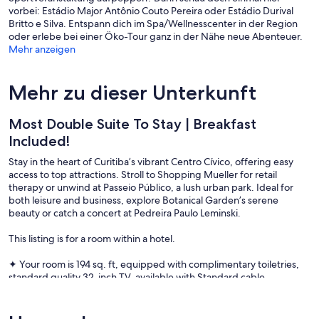
vorbei: Estádio Major Antônio Couto Pereira oder Estádio Durival
Britto e Silva. Entspann dich im Spa/Wellnesscenter in der Region
oder erlebe bei einer Öko-Tour ganz in der Nähe neue Abenteuer.
Mehr anzeigen
Mehr zu dieser Unterkunft
Most Double Suite To Stay | Breakfast
Included!
Stay in the heart of Curitiba’s vibrant Centro Cívico, offering easy
access to top attractions. Stroll to Shopping Mueller for retail
therapy or unwind at Passeio Público, a lush urban park. Ideal for
both leisure and business, explore Botanical Garden’s serene
beauty or catch a concert at Pedreira Paulo Leminski.
This listing is for a room within a hotel.
✦ Your room is 194 sq. ft, equipped with complimentary toiletries,
standard quality 32-inch TV, available with Standard cable.
✦ Cleaning services included in the nightly price.