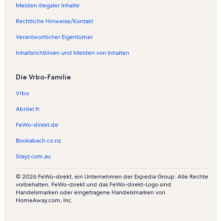
n
h
o
w
Melden illegaler Inhalte
u
n
h
o
n
u
n
h
Rechtliche Hinweise/Kontakt
g
n
u
n
Verantwortlicher Eigentümer
e
g
n
u
n
e
g
n
Inhaltsrichtlinien und Melden von Inhalten
u
n
e
g
n
i
n
e
d
n
i
n
Die Vrbo-Familie
A
P
n
i
p
a
A
n
Vrbo
a
r
r
C
r
a
a
a
Abritel.fr
t
n
u
m
FeWo-direkt.de
m
a
c
p
e
g
á
o
Bookabach.co.nz
n
u
r
L
t
á
i
a
Stayz.com.au
s
a
r
i
g
© 2026 FeWo-direkt, ein Unternehmen der Expedia Group. Alle Rechte
n
o
vorbehalten. FeWo-direkt und das FeWo-direkt-Logo sind
C
Handelsmarken oder eingetragene Handelsmarken von
u
HomeAway.com, Inc.
r
i