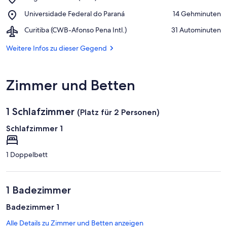
Largo
Place,
Universidade Federal do Paraná
‪14 Gehminuten‬
da
Universidade
Ordem
Airport,
Curitiba (CWB-Afonso Pena Intl.)
‪31 Autominuten‬
Federal
(Platz)
Curitiba
do
(CWB-
Weitere Infos zu dieser Gegend
Paraná
Afonso
Pena
Intl.)
Zimmer und Betten
1 Schlafzimmer
(Platz für 2 Personen)
Schlafzimmer 1
1 Doppelbett
1 Badezimmer
Badezimmer 1
Alle Details zu Zimmer und Betten anzeigen