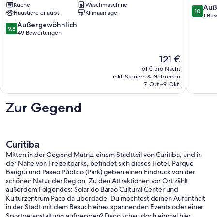
IN
Küche
Waschmaschine
UmQuar
10.0
Auß
10
Haustiere erlaubt
Klimaanlage
CONDOMIMIO
1-
von
1 Be
GESCHLOSSEN.
PR.
9.8
10,
Außergewöhnlich
9,8
Sankt
Rebouç
von
Außerge
49 Bewertungen
Braz
10,
1
Außergewöhnlich,
Bewert
Der
121 €
49
Preis
Bewertungen
61 € pro Nacht
beträgt
inkl. Steuern & Gebühren
121 €
7. Okt.–9. Okt.
Zur Gegend
Curitiba
Mitten in der Gegend Matriz, einem Stadtteil von Curitiba, und in
der Nähe von Freizeitparks, befindet sich dieses Hotel. Parque
Barigui und Paseo Público (Park) geben einen Eindruck von der
schönen Natur der Region. Zu den Attraktionen vor Ort zählt
außerdem Folgendes: Solar do Barao Cultural Center und
Kulturzentrum Paco da Liberdade. Du möchtest deinen Aufenthalt
in der Stadt mit dem Besuch eines spannenden Events oder einer
Sportveranstaltung aufpeppen? Dann schau doch einmal hier