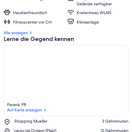
Gelände verfügbar
Haustierfreundlich
Kostenloses WLAN
Fitnesscenter vor Ort
Klimaanlage
Alle anzeigen
Lerne die Gegend kennen
Paraná, PR
Auf Karte anzeigen
Place,
Shopping Mueller
‪3 Gehminuten‬
Shopping
Auf Karte anzeigen
Place,
Largo da Ordem (Platz)
‪12 Gehminuten‬
Mueller