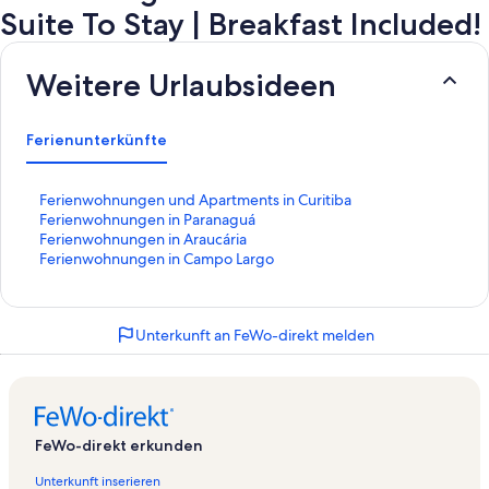
Suite To Stay | Breakfast Included!
Weitere Urlaubsideen
Ferienunterkünfte
L
Ferienwohnungen und Apartments in Curitiba
i
L
Ferienwohnungen in Paranaguá
n
i
L
Ferienwohnungen in Araucária
k
n
i
L
Ferienwohnungen in Campo Largo
,
k
n
i
d
,
k
n
e
d
,
k
Unterkunft an FeWo-direkt melden
r
e
d
,
d
r
e
d
i
d
r
e
e
i
d
r
f
e
i
d
o
f
e
i
FeWo-direkt erkunden
l
o
f
e
g
l
o
f
Unterkunft inserieren