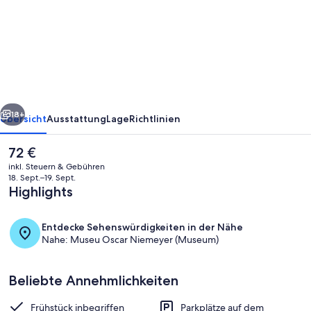
Double
Suite
To
Stay
|
rück
Weiter
Breakfast
18+
Übersicht
Ausstattung
Lage
Richtlinien
Included!
Der
72 €
aktuelle
inkl. Steuern & Gebühren
Preis
18. Sept.–19. Sept.
beträgt
Highlights
72 €.
Entdecke Sehenswürdigkeiten in der Nähe
Nahe: Museu Oscar Niemeyer (Museum)
Speisen
Beliebte Annehmlichkeiten
Frühstück inbegriffen
Parkplätze auf dem