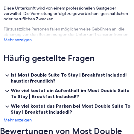
There are several additional things to note:
Diese Unterkunft wird von einem professionellen Gastgeber
verwaltet. Die Vermietung erfolgt zu gewerblichen, geschäftlichen
✦ Pets are welcome with an additional charge of $14.40 (per pet per
oder beruflichen Zwecken.
night). 1 Pet (dogs/cats) under 12kg per reservation.
Für zusätzliche Personen fallen möglicherweise Gebühren an, die
✦ We use multi-unit listings, so rooms are similar but may have small
abhängig von den Bestimmungen der Unterkunft variieren können.
differences.
Mehr anzeigen
✦ Early check-in/late check-out subject to availability. Fees may
change.
Häufig gestellte Fragen
✦ Breakfast included daily from 7:00 AM to 10:00 AM.
✦ Please inform the front desk via the number provided in your
Ist Most Double Suite To Stay | Breakfast Included!
confirmation letter if you will be bringing a pet.
haustierfreundlich?
Wie viel kostet ein Aufenthalt im Most Double Suite
To Stay | Breakfast Included!?
Wie viel kostet das Parken bei Most Double Suite To
Stay | Breakfast Included!?
Mehr anzeigen
Bewertungen von Most Double