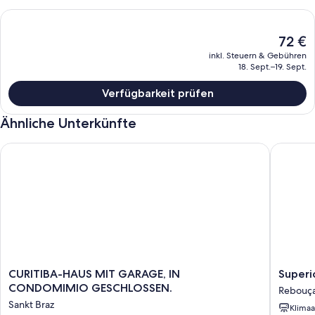
Der
72 €
aktuelle
inkl. Steuern & Gebühren
Preis
18. Sept.–19. Sept.
beträgt
72 €.
Verfügbarkeit prüfen
Ähnliche Unterkünfte
CURITIBA-HAUS MIT GARAGE, IN CONDOMIMIO GESCHLOS
Superior
CURITIBA-
Superio
CURITIBA-HAUS MIT GARAGE, IN
Superi
HAUS
Prime
CONDOMIMIO GESCHLOSSEN.
Rebouç
MIT
Double
Sankt Braz
Klimaa
GARAGE,
¼