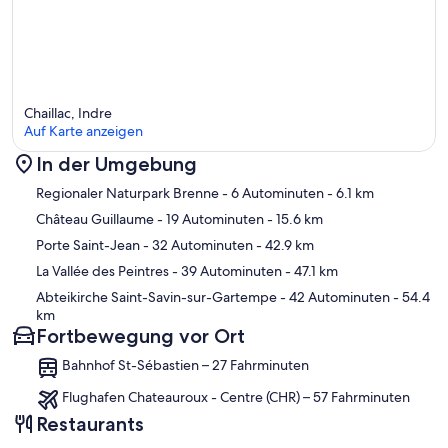
Chaillac, Indre
Auf Karte anzeigen
In der Umgebung
Karte
Regionaler Naturpark Brenne
- 6 Autominuten
- 6.1 km
Château Guillaume
- 19 Autominuten
- 15.6 km
Porte Saint-Jean
- 32 Autominuten
- 42.9 km
La Vallée des Peintres
- 39 Autominuten
- 47.1 km
Abteikirche Saint-Savin-sur-Gartempe
- 42 Autominuten
- 54.4
km
Fortbewegung vor Ort
Bahnhof St-Sébastien – 27 Fahrminuten
Flughafen Chateauroux - Centre (CHR) – 57 Fahrminuten
Restaurants