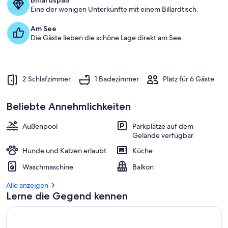
Billardspaß
6
Eine der wenigen Unterkünfte mit einem Billardtisch.
Am See
Die Gäste lieben die schöne Lage direkt am See.
2 Schlafzimmer
1 Badezimmer
Platz für 6 Gäste
Beliebte Annehmlichkeiten
Außenpool
Parkplätze auf dem
Gelände verfügbar
Hunde und Katzen erlaubt
Küche
Waschmaschine
Balkon
Alle anzeigen
Lerne die Gegend kennen