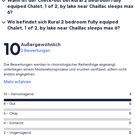
equiped Chalet, 1 of 2, by lake near Chaillac sleeps max
6?
Wo befindet sich Rural 2 bedroom fully equiped
Chalet, 1 of 2, by lake near Chaillac sleeps max 6?
Bewertungen
10
Außergewöhnlich
3 Bewertungen
Die Bewertungen werden in chronologischer Reihenfolge angezeigt,
unterliegen einem Moderationsprozess und wurden verifiziert, sofern nicht
anders angegeben.
Wird
Mehr erfahren
in
einem
3
10 – Hervorragend
3
neuen
von
Fenster
0
8 – Gut
0
insgesamt
geöffnet
von
3
0
6 – Okay
0
insgesamt
Gästebewertungen
von
3
0
4 – Schlecht
0
haben
insgesamt
Gästebewertungen
von
eine
3
0
2 – Ungenügend
0