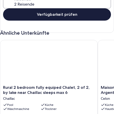
Verfügbarkeit prüfen
Ähnliche Unterkünfte
Rural 2 bedroom fully equiped Chalet, 2 of 2, by lake near Cha
Maison d
Rural
Maison
Rural 2 bedroom fully equiped Chalet, 2 of 2,
Maison
2
de
by lake near Chaillac sleeps max 6
Argent
bedroom
campag
Chaillac
Celon
fully
rénovée
equiped
Pool
Küche
proche
Küche
Waschmaschine
Trockner
Hausti
Chalet,
Argento