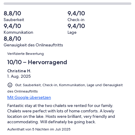
haben
insgesamt
Bewertung
Gästebewertungen
von
eine
3
von
haben
insgesamt
8,8/10
9,4/10
Bewertung
Gästebewertungen
10
eine
3
von
haben
Sauberkeit
Check-in
-
Bewertung
Gästebewertungen
9,4/10
9,4/10
8
eine
Hervorragend
von
haben
-
Bewertung
Kommunikation
Lage
6
eine
8,8/10
Gut
von
-
Bewertung
4
Genauigkeit des Onlineauftritts
Okay
von
Bewertungen
-
Verifizierte Bewertung
2
Schlecht
-
10/10 – Hervorragend
Ungenügend
Christine H.
1. Aug. 2025
Gut: Sauberkeit, Check-in, Kommunikation, Lage und Genauigkeit
des Onlineauftritts
Mit Google übersetzen
Fantastic stay at the two chalets we rented for our family.
Chalets were perfect with lots of home comforts. A lovely
location on the lake. Hosts were brilliant, very friendly and
accommodating. Will definately be going back.
Aufenthalt von 5 Nächten im Juli 2025