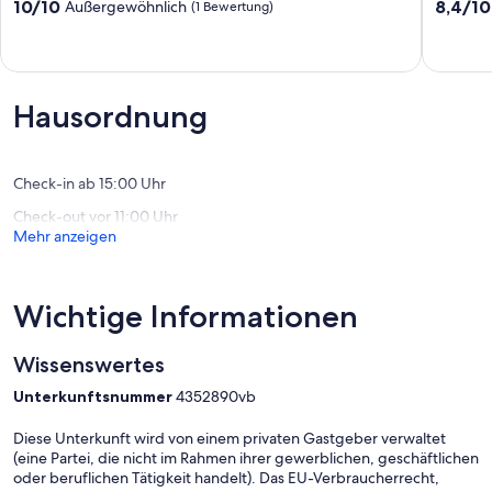
2
Sur
10.0
8.4
10/10
8,4/10
Außergewöhnlich
(1 Bewertung)
of
creuse
von
von
2,
Celon
10,
10,
by
Außergewöhnlich,
Sehr
lake
(1
gut,
near
Bewertung)
(5
Hausordnung
Chaillac
Bewert
sleeps
max
6
Check-in ab 15:00 Uhr
Chaillac
Check-out vor 11:00 Uhr
Mehr anzeigen
Wichtige Informationen
Wissenswertes
Unterkunftsnummer
4352890vb
Diese Unterkunft wird von einem privaten Gastgeber verwaltet
(eine Partei, die nicht im Rahmen ihrer gewerblichen, geschäftlichen
oder beruflichen Tätigkeit handelt). Das EU-Verbraucherrecht,