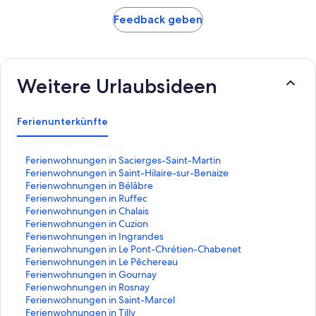
Feedback geben
Weitere Urlaubsideen
Ferienunterkünfte
L
Ferienwohnungen in Sacierges-Saint-Martin
i
L
Ferienwohnungen in Saint-Hilaire-sur-Benaize
n
i
L
Ferienwohnungen in Bélâbre
k
n
i
L
Ferienwohnungen in Ruffec
,
k
n
i
L
Ferienwohnungen in Chalais
d
,
k
n
i
L
Ferienwohnungen in Cuzion
e
d
,
k
n
i
L
Ferienwohnungen in Ingrandes
r
e
d
,
k
n
i
L
Ferienwohnungen in Le Pont-Chrétien-Chabenet
d
r
e
d
,
k
n
i
L
Ferienwohnungen in Le Pêchereau
i
d
r
e
d
,
k
n
i
L
Ferienwohnungen in Gournay
e
i
d
r
e
d
,
k
n
i
L
Ferienwohnungen in Rosnay
f
e
i
d
r
e
d
,
k
n
i
L
Ferienwohnungen in Saint-Marcel
o
f
e
i
d
r
e
d
,
k
n
i
L
Ferienwohnungen in Tilly