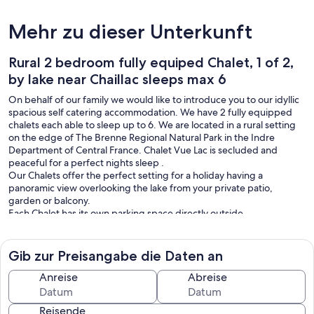
Mehr zu dieser Unterkunft
Rural 2 bedroom fully equiped Chalet, 1 of 2,
by lake near Chaillac sleeps max 6
On behalf of our family we would like to introduce you to our idyllic
spacious self catering accommodation. We have 2 fully equipped
chalets each able to sleep up to 6. We are located in a rural setting
on the edge of The Brenne Regional Natural Park in the Indre
Department of Central France. Chalet Vue Lac is secluded and
peaceful for a perfect nights sleep .
Our Chalets offer the perfect setting for a holiday having a
panoramic view overlooking the lake from your private patio,
garden or balcony.
Each Chalet has its own parking space directly outside.
We have a games room, bicycles for guest use, an outdoor
swimming pool open from 1st June to 30th September and various
games.
Gib zur Preisangabe die Daten an
At Chalet Vue Lac we pride ourselves on recycling whenever
possible. All necessary bins are provided and emptied weekly.
Anreise
Abreise
Local shops, bars and restaurants are close by in Chaillac just a 5
minute drive away.
Reisende
Staff are onsite to provide help if needed.