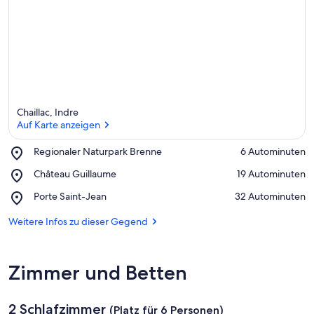
Chaillac, Indre
Auf Karte anzeigen
Place,
Regionaler Naturpark Brenne
‪6 Autominuten‬
Regionaler
Auf Karte anzeigen
Place,
Château Guillaume
‪19 Autominuten‬
Naturpark
Château
Brenne
Place,
Porte Saint-Jean
‪32 Autominuten‬
Guillaume
Porte
Saint-
Weitere Infos zu dieser Gegend
Jean
Zimmer und Betten
2 Schlafzimmer
(Platz für 6 Personen)