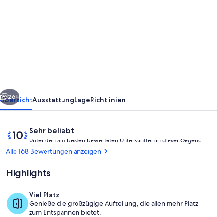
von
Casa
das
Flores,
stunning
villa
with
rück
Weiter
heated
26+
Übersicht
Ausstattung
Lage
Richtlinien
pool
in
Bewertungen
10
Sehr beliebt
Arco
U
von
Unter den am besten bewerteten Unterkünften in dieser Gegend
n
10,
Alle 168 Bewertungen anzeigen
da
t
Sehr
e
Calheta
beliebt
Highlights
r
d
Viel Platz
e
Wohnbereich
Genieße die großzügige Aufteilung, die allen mehr Platz
n
zum Entspannen bietet.