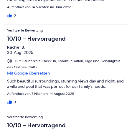
supermarket is 30 mins drive, but it is again easy to find. There a
Aufenthalt von 14 Nächten im Juni 2026
many great walks you can drive to within 30 mins but not too
much on the doorstep. The host was excellent and
0
communication very clear. Given the weather in Maderia, you do
need to have the pool heated, it isn't cheap but is a necessity, so
Verifizierte Bewertung
factor that into the costs. We loved the table tennis table, spin
bike and weights in the garage. we didn't know they would be
10/10 – Hervorragend
there and its one of the things we really appreciated, so we
Rachel B.
hope they will remain available in future. We would highly
30. Aug. 2025
recommend this Villa and hope to go back in the future.
Gut: Sauberkeit, Check-in, Kommunikation, Lage und Genauigkeit
des Onlineauftritts
Mit Google übersetzen
Such beautiful surroundings, stunning views day and night, and
a villa and pool that was perfect for our family’s needs.
Aufenthalt von 7 Nächten im August 2025
0
Verifizierte Bewertung
10/10 – Hervorragend