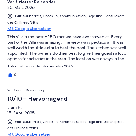
Verifizierter Reisender
30. März 2026
Gut: Sauberkeit, Check-in, Kommunikation, Lage und Genauigkeit
des Onlineauftritts
Mit Google übersetzen
This Villa is the best VRBO that we have ever stayed at. Every
part of the Villa was amazing. The view was spectacular. It was
well worth the little extra to heat the pool. The kitchen was well
appointed. The owners do their best to give their guests a lot of
options for activities in the area. The location was always in the
sunshine despite the micro climates around the island. Also the
Aufenthalt von 7 Nächten im März 2026
location was an easy drive to the beach, groceries, cliff top
views, PR hikes and any exploring desired. The island of Madeira
0
is amazing.
Verifizierte Bewertung
10/10 – Hervorragend
Liam H.
15. Sept. 2025
Gut: Sauberkeit, Check-in, Kommunikation, Lage und Genauigkeit
des Onlineauftritts
Mit Google übersetzen