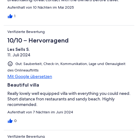
Super efficient check-in etc. We‘d love to stay again.
Aufenthalt von 10 Nächten im Mai 2025
1
Verifizierte Bewertung
10/10 – Hervorragend
Les Sells S.
11. Juli 2024
Gut: Sauberkeit, Check-in, Kommunikation, Lage und Genauigkeit
des Onlineauftritts
Mit Google übersetzen
Beautiful villa
Really lovely well equipped villa with everything you could need.
Short distance fron restaurants and sandy beach. Highly
recommended.
Aufenthalt von 7 Nächten im Juni 2024
0
Verifizierte Bewertung