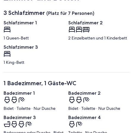
d
3 Schlafzimmer
(Platz für 7 Personen)
Schlafzimmer 1
Schlafzimmer 2
1 Queen-Bett
2 Einzelbetten und 1 Kinderbett
Schlafzimmer 3
1 King-Bett
1 Badezimmer, 1 Gäste-WC
Badezimmer 1
Badezimmer 2
Bidet · Toilette · Nur Dusche
Bidet · Toilette · Nur Dusche
Badezimmer 3
Badezimmer 4
Badewanne oder Dusche · Bidet
Toilette · Nur Dusche