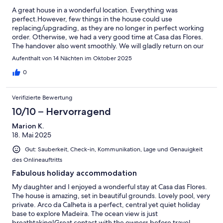
A great house in a wonderful location. Everything was
perfect.However, few things in the house could use
replacing/upgrading, as they are no longer in perfect working
order. Otherwise, we had a very good time at Casa das Flores.
The handover also went smoothly. We will gladly return on our
next visit.
Aufenthalt von 14 Nächten im Oktober 2025
0
Verifizierte Bewertung
10/10 – Hervorragend
Marion K.
18. Mai 2025
Gut: Sauberkeit, Check-in, Kommunikation, Lage und Genauigkeit
des Onlineauftritts
Fabulous holiday accommodation
My daughter and I enjoyed a wonderful stay at Casa das Flores.
The house is amazing, set in beautiful grounds. Lovely pool, very
private. Arco da Calheta is a perfect, central yet quiet holiday
base to explore Madeira. The ocean view is just
breathtaking!Great contact with the owners before travel.