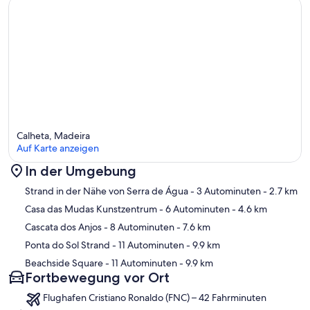
see more re above under 'location'....
The Village can be reached by using local paths with direct access
from the Villa.
SUITABILITY...: Ideal for those looking for a stylish property in a
stunning location with exceptional views - perfect to enjoy a
relaxing or an energetic holiday. Children under 10 only by
arrangement due to safety issues relating to the swimming pool.
No smoking or pets.
Calheta, Madeira
Auf Karte anzeigen
Unsuitable for those with limited mobility.
In der Umgebung
Whilst a taxi service is available, car hire is recommended for guests
Karte
who wish to be mobile.
Strand in der Nähe von Serra de Água
- 3 Autominuten
- 2.7 km
Casa das Mudas Kunstzentrum
- 6 Autominuten
- 4.6 km
The English-speaking caretaker lives nearby and is on hand if help is
Cascata dos Anjos
- 8 Autominuten
- 7.6 km
needed.
Ponta do Sol Strand
- 11 Autominuten
- 9.9 km
Beachside Square
- 11 Autominuten
- 9.9 km
Fortbewegung vor Ort
Flughafen Cristiano Ronaldo (FNC) – 42 Fahrminuten