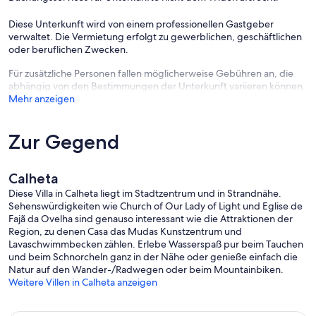
Plenty of garden furniture is provided, including a dining table for 6,
Diese Unterkunft wird von einem professionellen Gastgeber
numerous additional chairs, 6 sun loungers.
verwaltet. Die Vermietung erfolgt zu gewerblichen, geschäftlichen
oder beruflichen Zwecken.
Awnings provide shelter over the dinning area. Stone steps lead up
to the pretty, well-stocked landscaped garden at the upper level
Für zusätzliche Personen fallen möglicherweise Gebühren an, die
behind the house which can also be accessed from the bedroom
abhängig von den Bestimmungen der Unterkunft variieren können.
passage.
Mehr anzeigen
ENTERTAINMENT / LOCAL AMENITIES....:
Plenty of cable TV channels via Meo cable TV.
Zur Gegend
The lounge and kitchen have large 40 ins screens.
There is a DVD/C player in the lounge and a CD player in the office
Calheta
area. Selection of DVDs, CDs,books, games, playing cards provided.
Diese Villa in Calheta liegt im Stadtzentrum und in Strandnähe.
WiFi is available for use.
Sehenswürdigkeiten wie Church of Our Lady of Light und Eglise de
Fajã da Ovelha sind genauso interessant wie die Attraktionen der
Funchal - 30-45 minutes by car.
Region, zu denen Casa das Mudas Kunstzentrum und
Lavaschwimmbecken zählen. Erlebe Wasserspaß pur beim Tauchen
Nearest supermarket Calheta 6 minutes by car
und beim Schnorcheln ganz in der Nähe oder genieße einfach die
Natur auf den Wander-/Radwegen oder beim Mountainbiken.
Local café/bar 5 minutes walk. Choice of restaurants 6 minutes by
Weitere Villen in Calheta anzeigen
car.