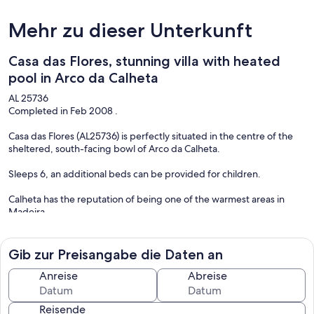
Mehr zu dieser Unterkunft
Casa das Flores, stunning villa with heated
pool in Arco da Calheta
AL 25736
Completed in Feb 2008 .
Casa das Flores (AL25736) is perfectly situated in the centre of the
sheltered, south-facing bowl of Arco da Calheta.
Sleeps 6, an additional beds can be provided for children.
Calheta has the reputation of being one of the warmest areas in
Madeira.
The villa was designed to maximise from the benefit of its position
for its views of the Atlantic Ocean, Arco da Calheta village and the
Gib zur Preisangabe die Daten an
mountains behind.
Anreise
Abreise
A top class interior designer was employed to assist with the interior
layout and furnishings.
Reisende