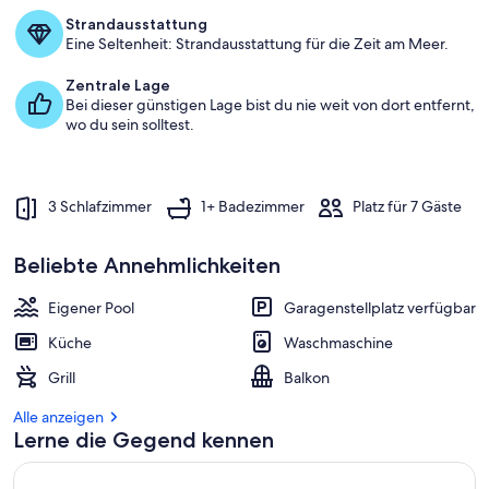
a
Strandausstattung
m
Eine Seltenheit: Strandausstattung für die Zeit am Meer.
b
Zentrale Lage
e
Bei dieser günstigen Lage bist du nie weit von dort entfernt,
s
wo du sein solltest.
t
e
n
3 Schlafzimmer
1+ Badezimmer
Platz für 7 Gäste
b
e
w
Beliebte Annehmlichkeiten
e
r
Eigener Pool
Garagenstellplatz verfügbar
t
e
Küche
Waschmaschine
t
e
Grill
Balkon
n
Alle anzeigen
U
Lerne die Gegend kennen
n
t