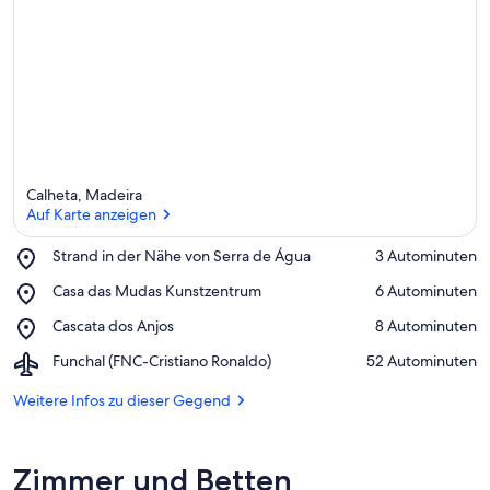
e
r
k
ü
n
f
t
e
n
Calheta, Madeira
i
Auf Karte anzeigen
n
Place,
Strand in der Nähe von Serra de Água
‪3 Autominuten‬
d
Strand
Auf Karte anzeigen
i
Place,
Casa das Mudas Kunstzentrum
‪6 Autominuten‬
in
e
Casa
der
s
Place,
Cascata dos Anjos
‪8 Autominuten‬
das
Nähe
e
Cascata
Mudas
von
r
Airport,
Funchal (FNC-Cristiano Ronaldo)
‪52 Autominuten‬
dos
Kunstzentrum
Serra
Funchal
Anjos
de
G
(FNC-
Weitere Infos zu dieser Gegend
Água
e
Cristiano
g
Ronaldo)
e
Zimmer und Betten
n