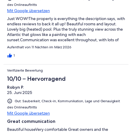
des Onlineauftritts
Mit Google übersetzen
Just WOW!The property is everything the description says, with
endless reviews to back it all up! Beautiful rooms and layout.
Lovely big (heated) pool. Plus the truly stunning view across the
Atlantic that glows like a painting with each
sunset.Communication was excellent throughout, with lots of
useful information available at the villa. The welcome basket of
Aufenthalt von 11 Nächten im März 2026
treats was very useful before we got some shopping in.A car
(with Sat Nav) is a must. The driveway is very steep and takes a
1
bit of getting used to ... as do the equally steep surrounding
roads. But it is worth it. A few nice nearby cafes, a lovely fusion
Verifizierte Bewertung
restaurant (Melton's Kitchen) and a very useful mini supermarket
(an Amanhecer shop - 9370-702) a short drive away that has
10/10 – Hervorragend
everything you need.All-in-all, a perfect break away from the rat
Robyn P.
race ... and one that we will be returning to in a couple of years
25. Juni 2025
for sure!
Gut: Sauberkeit, Check-in, Kommunikation, Lage und Genauigkeit
des Onlineauftritts
Mit Google übersetzen
Great communication
Beautiful houseVery comfortable Great owners and the