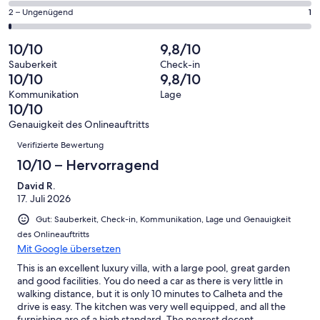
Gästebewertungen
von
eine
168
1
2 – Ungenügend
1
haben
insgesamt
Bewertung
Gästebewertungen
von
eine
168
von
haben
insgesamt
10/10
9,8/10
Bewertung
Gästebewertungen
10
eine
168
von
haben
Sauberkeit
Check-in
-
Bewertung
Gästebewertungen
10/10
9,8/10
8
eine
Hervorragend
von
haben
-
Bewertung
Kommunikation
Lage
6
eine
10/10
Gut
von
-
Bewertung
4
Genauigkeit des Onlineauftritts
Okay
von
Bewertungen
-
Verifizierte Bewertung
2
Schlecht
-
10/10 – Hervorragend
Ungenügend
David R.
17. Juli 2026
Gut: Sauberkeit, Check-in, Kommunikation, Lage und Genauigkeit
des Onlineauftritts
Mit Google übersetzen
This is an excellent luxury villa, with a large pool, great garden
and good facilities. You do need a car as there is very little in
walking distance, but it is only 10 minutes to Calheta and the
drive is easy. The kitchen was very well equipped, and all the
furnishing are of a high standard. The nearest decent