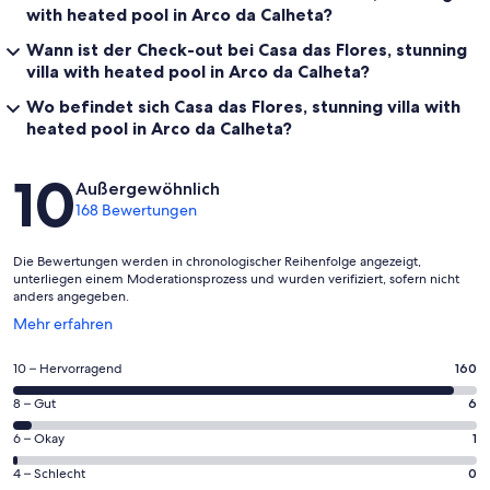
with heated pool in Arco da Calheta?
Wann ist der Check-out bei Casa das Flores, stunning
villa with heated pool in Arco da Calheta?
Wo befindet sich Casa das Flores, stunning villa with
heated pool in Arco da Calheta?
Bewertungen
10
Außergewöhnlich
168 Bewertungen
Die Bewertungen werden in chronologischer Reihenfolge angezeigt,
unterliegen einem Moderationsprozess und wurden verifiziert, sofern nicht
anders angegeben.
Wird
Mehr erfahren
in
einem
160
10 – Hervorragend
160
neuen
von
Fenster
6
8 – Gut
6
insgesamt
geöffnet
von
168
1
6 – Okay
1
insgesamt
Gästebewertungen
von
168
0
4 – Schlecht
0
haben
insgesamt