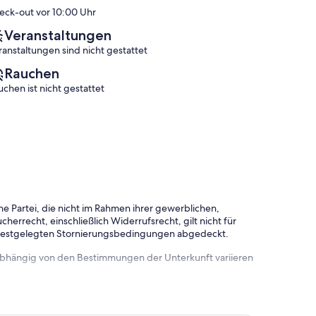
Carvoeiro
(71
(146
eck-out vor 10:00 Uhr
Bewertungen)
Bewertungen)
Veranstaltungen
ranstaltungen sind nicht gestattet
Rauchen
uchen ist nicht gestattet
e Partei, die nicht im Rahmen ihrer gewerblichen,
herrecht, einschließlich Widerrufsrecht, gilt nicht für
 festgelegten Stornierungsbedingungen abgedeckt.
 abhängig von den Bestimmungen der Unterkunft variieren