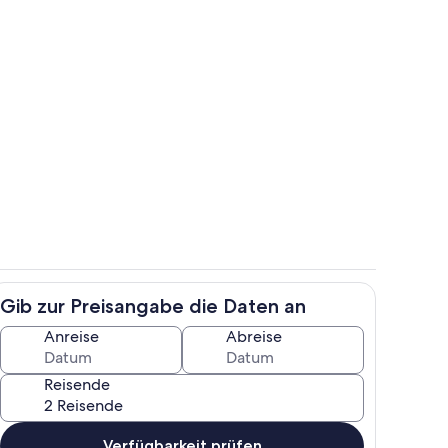
h
Unterkunftsgelände
Gib zur Preisangabe die Daten an
e
Wohnbereich
Anreise
Abreise
Reisende
Verfügbarkeit prüfen