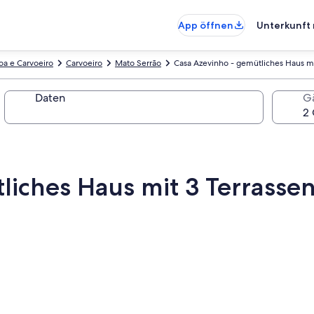
App öffnen
Unterkunft 
oa e Carvoeiro
Carvoeiro
Mato Serrão
Casa Azevinho - gemütliches Haus m
Daten
G
liches Haus mit 3 Terrass