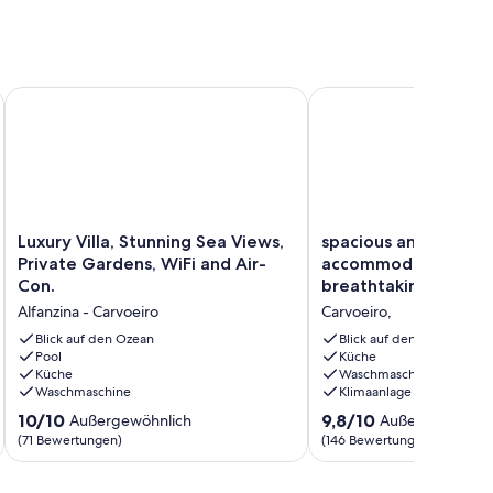
nlage und eigenem Garten.
ointed and Furnished Bungalow
Luxury Villa, Stunning Sea Views, Private Gardens, WiFi and A
spacious and comforta
Luxury
spacious
Luxury Villa, Stunning Sea Views,
spacious and comfor
Villa,
and
Private Gardens, WiFi and Air-
accommodation wit
Stunning
comfortable
Con.
breathtaking sea vi
Sea
accommodation
Alfanzina - Carvoeiro
Carvoeiro,
Views,
with
Private
breathtaking
Blick auf den Ozean
Blick auf den Ozean
Gardens,
Pool
sea
Küche
Küche
Waschmaschine
WiFi
view
Waschmaschine
Klimaanlage
and
Carvoeiro,
Air-
10.0
9.8
10/10
9,8/10
Außergewöhnlich
Außergewöhnli
Con.
von
von
(71 Bewertungen)
(146 Bewertungen)
Alfanzina
10,
10,
-
Außergewöhnlich,
Außergewöhnlich,