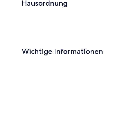
Monte
(84
Hausordnung
(69
carvoerio
Bewertungen)
Bewertungen
Wichtige Informationen