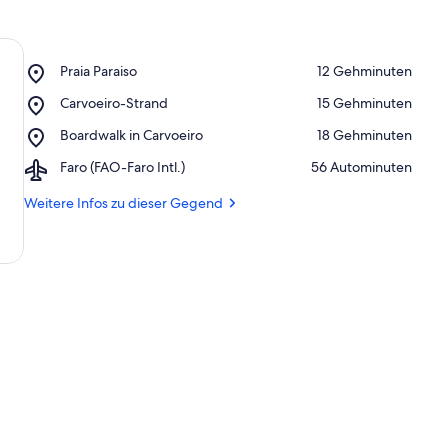
Place,
Praia Paraiso
‪12 Gehminuten‬
Praia
Place,
Carvoeiro-Strand
‪15 Gehminuten‬
Paraiso
Carvoeiro-
Place,
Boardwalk in Carvoeiro
‪18 Gehminuten‬
Strand
Boardwalk
Airport,
Faro (FAO-Faro Intl.)
‪56 Autominuten‬
in
Faro
Carvoeiro
(FAO-
Weitere Infos zu dieser Gegend
Faro
Intl.)