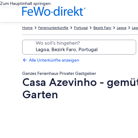
Zum Hauptinhalt springen
Home
Ferienunterkünfte
Portugal
Bezirk Faro
Lagoa
Lag
Wo soll’s hingehen?
Alle Unterkünfte anzeigen
Ganzes Ferienhaus
·
Privater Gastgeber
Casa Azevinho - gemüt
Garten
Fotogalerie
von
Casa
Azevinho