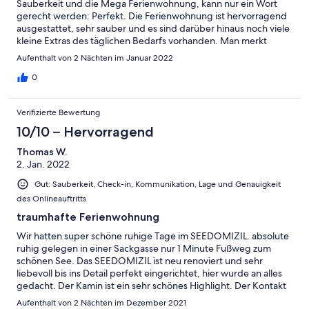
Sauberkeit und die Mega Ferienwohnung, kann nur ein Wort
gerecht werden: Perfekt. Die Ferienwohnung ist hervorragend
ausgestattet, sehr sauber und es sind darüber hinaus noch viele
kleine Extras des täglichen Bedarfs vorhanden. Man merkt
direkt das hier viel Liebe und Fleiß hineingeflossen sind. Ein
Aufenthalt von 2 Nächten im Januar 2022
Highlight ist der Kamin im Wohnzimmer. Wir werden auf jeden
Fall wiederkommen!
0
Verifizierte Bewertung
10/10 – Hervorragend
Thomas W.
2. Jan. 2022
Gut: Sauberkeit, Check-in, Kommunikation, Lage und Genauigkeit
des Onlineauftritts
traumhafte Ferienwohnung
Wir hatten super schöne ruhige Tage im SEEDOMIZIL. absolute
ruhig gelegen in einer Sackgasse nur 1 Minute Fußweg zum
schönen See. Das SEEDOMIZIL ist neu renoviert und sehr
liebevoll bis ins Detail perfekt eingerichtet, hier wurde an alles
gedacht. Der Kamin ist ein sehr schönes Highlight. Der Kontakt
zu den Eigentümern war sehr nett und unkompliziert. Wir
Aufenthalt von 2 Nächten im Dezember 2021