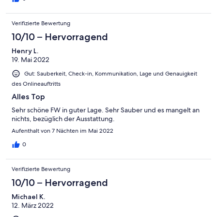
Terrasse auf der man toll frühstücken kann - Fußbodenheizung
die man selber steuern kann/darf - persönlicher Tipp : Essen
Verifizierte Bewertung
gehen in Geronimo - Parkmöglichkeit - Rollläden die abdunkeln
Contra: - Leider kein Garten oder viel Natur. Zum Feld oder See
10/10 – Hervorragend
ist es wirklich nicht weit, und trotzdem hat mir ein kleiner Garten
Henry L.
gefehlt ( Persönliche Vorliebe!) - Kleiner Kleiderschrank und
19. Mai 2022
Esstisch. Zwei Leute sind die Absolute Obergrenze. - Die
Wände sind sehr hellhörig, die Nachbarn bekommt man mit, uns
Gut: Sauberkeit, Check-in, Kommunikation, Lage und Genauigkeit
hat es aber kaum gestört.
des Onlineauftritts
Alles Top
Sehr schöne FW in guter Lage. Sehr Sauber und es mangelt an
nichts, bezüglich der Ausstattung.
Aufenthalt von 7 Nächten im Mai 2022
0
Verifizierte Bewertung
10/10 – Hervorragend
Michael K.
12. März 2022