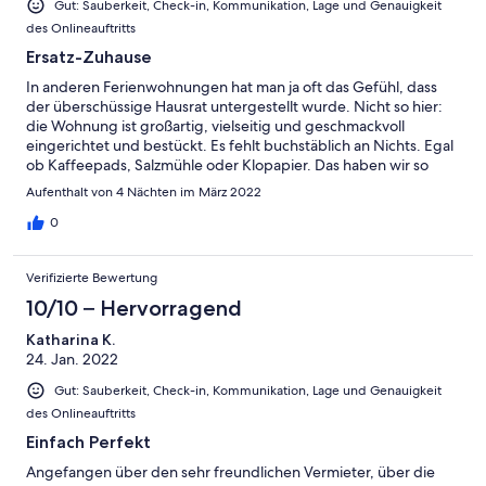
Gut: Sauberkeit, Check-in, Kommunikation, Lage und Genauigkeit
des Onlineauftritts
Ersatz-Zuhause
In anderen Ferienwohnungen hat man ja oft das Gefühl, dass
der überschüssige Hausrat untergestellt wurde. Nicht so hier:
die Wohnung ist großartig, vielseitig und geschmackvoll
eingerichtet und bestückt. Es fehlt buchstäblich an Nichts. Egal
ob Kaffeepads, Salzmühle oder Klopapier. Das haben wir so
woanders noch nicht erlebt. Der Kontakt ist freundlich und
Aufenthalt von 4 Nächten im März 2022
unkompliziert, die Wohnung war blitzeblank, die Lage zum See
hin sehr fein. Kurzum, wir haben uns wohlgefühlt, können die
0
Unterkunft nur wärmstens empfehlen und kommen bestimmt
wieder.
Verifizierte Bewertung
10/10 – Hervorragend
Katharina K.
24. Jan. 2022
Gut: Sauberkeit, Check-in, Kommunikation, Lage und Genauigkeit
des Onlineauftritts
Einfach Perfekt
Angefangen über den sehr freundlichen Vermieter, über die