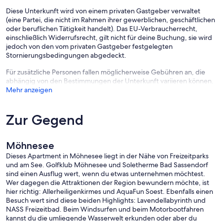
Diese Unterkunft wird von einem privaten Gastgeber verwaltet
(eine Partei, die nicht im Rahmen ihrer gewerblichen, geschäftlichen
oder beruflichen Tätigkeit handelt). Das EU-Verbraucherrecht,
einschließlich Widerrufsrecht, gilt nicht für deine Buchung, sie wird
jedoch von den vom privaten Gastgeber festgelegten
Stornierungsbedingungen abgedeckt.
Für zusätzliche Personen fallen möglicherweise Gebühren an, die
abhängig von den Bestimmungen der Unterkunft variieren können.
Mehr anzeigen
Zur Gegend
Möhnesee
Dieses Apartment in Möhnesee liegt in der Nähe von Freizeitparks
und am See. Golfklub Möhnesee und Soletherme Bad Sassendorf
sind einen Ausflug wert, wenn du etwas unternehmen möchtest.
Wer dagegen die Attraktionen der Region bewundern möchte, ist
hier richtig: Allerheiligenkirmes und AquaFun Soest. Ebenfalls einen
Besuch wert sind diese beiden Highlights: Lavendellabyrinth und
NASS Freizeitbad. Beim Windsurfen und beim Motorbootfahren
kannst du die umliegende Wasserwelt erkunden oder aber du