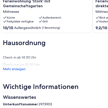
Ferienwohnung
Ferien
Ferienwohnung 'Stork' mit
Ferien
'Stork'
Seeloft
Gemeinschaftsgarten
direkt
mit
mit
Möhnesee
Möhnes
Gemeinschaftsgarten
Balkon
Möhnesee
Küche
Außenbereich
und
Blick 
Parkplätze verfügbar
Grill
Koste
direkte
Seeblick
10.0
9.2
10/10
9,2/10
Außergewöhnlich
(1 Bewertung)
am
von
von
Möhnes
10,
10,
Möhnes
Außergewöhnlich,
Wunder
Hausordnung
(1
(24
Bewertung)
Bewert
Check-in ab 14:30 Uhr
Check-out vor 10:30 Uhr
Mehr anzeigen
Wichtige Informationen
Wissenswertes
Unterkunftsnummer
2973903