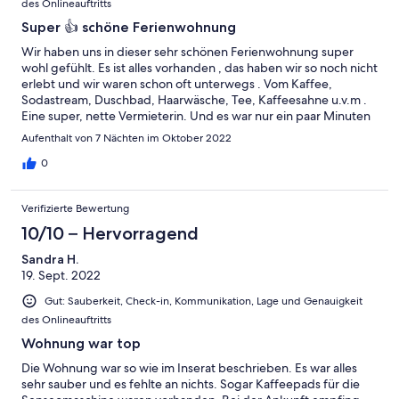
des Onlineauftritts
Super 👍 schöne Ferienwohnung
Wir haben uns in dieser sehr schönen Ferienwohnung super
wohl gefühlt. Es ist alles vorhanden , das haben wir so noch nicht
erlebt und wir waren schon oft unterwegs . Vom Kaffee,
Sodastream, Duschbad, Haarwäsche, Tee, Kaffeesahne u.v.m .
Eine super, nette Vermieterin. Und es war nur ein paar Minuten
zum Möhnesee. Immer wieder gerne.
Aufenthalt von 7 Nächten im Oktober 2022
0
Verifizierte Bewertung
10/10 – Hervorragend
Sandra H.
19. Sept. 2022
Gut: Sauberkeit, Check-in, Kommunikation, Lage und Genauigkeit
des Onlineauftritts
Wohnung war top
Die Wohnung war so wie im Inserat beschrieben. Es war alles
sehr sauber und es fehlte an nichts. Sogar Kaffeepads für die