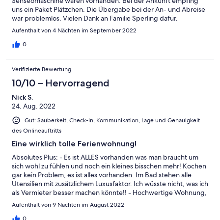
Senseomaschine waren vorhanden. Bei der Ankunft empfing
uns ein Paket Plätzchen. Die Übergabe bei der An- und Abreise
war problemlos. Vielen Dank an Familie Sperling dafür.
Aufenthalt von 4 Nächten im September 2022
0
Verifizierte Bewertung
10/10 – Hervorragend
Nick S.
24. Aug. 2022
Gut: Sauberkeit, Check-in, Kommunikation, Lage und Genauigkeit
des Onlineauftritts
Eine wirklich tolle Ferienwohnung!
Absolutes Plus: - Es ist ALLES vorhanden was man braucht um
sich wohl zu fühlen und noch ein kleines bisschen mehr! Kochen
gar kein Problem, es ist alles vorhanden. Im Bad stehen alle
Utensilien mit zusätzlichem Luxusfaktor. Ich wüsste nicht, was ich
als Vermieter besser machen könnte!! - Hochwertige Wohnung,
mit viel guter Technik und Schnickschnack. alles hat einwandfrei
Aufenthalt von 9 Nächten im August 2022
funktioniert - Sehr sauber - Super nette Gastgeber - Tolle Lage,
man kann viel besuchen, zum See läuft man 2 min. - Kleine
0