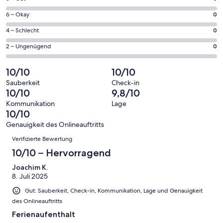
insgesamt
geöffnet
von
22
0
6 – Okay
0
insgesamt
Gästebewertungen
von
22
0
4 – Schlecht
0
haben
insgesamt
Gästebewertungen
von
eine
22
0
2 – Ungenügend
0
haben
insgesamt
Bewertung
Gästebewertungen
von
eine
22
von
haben
insgesamt
10/10
10/10
Bewertung
Gästebewertungen
10
eine
22
von
haben
Sauberkeit
Check-in
-
Bewertung
Gästebewertungen
10/10
9,8/10
8
eine
Hervorragend
von
haben
-
Bewertung
Kommunikation
Lage
6
eine
10/10
Gut
von
-
Bewertung
4
Genauigkeit des Onlineauftritts
Okay
von
Bewertungen
-
Verifizierte Bewertung
2
Schlecht
-
10/10 – Hervorragend
Ungenügend
Joachim K.
8. Juli 2025
Gut: Sauberkeit, Check-in, Kommunikation, Lage und Genauigkeit
des Onlineauftritts
Ferienaufenthalt