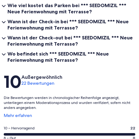
Wie viel kostet das Parken bei *** SEEDOMIZIL ***
Neue Ferienwohnung mit Terrasse?
Wann ist der Check-in bei *** SEEDOMIZIL *** Neue
Ferienwohnung mit Terrasse?
Wann ist der Check-out bei *** SEEDOMIZIL *** Neue
Ferienwohnung mit Terrasse?
Wo befindet sich *** SEEDOMIZIL *** Neue
Ferienwohnung mit Terrasse?
Bewertungen
10
Außergewöhnlich
22 Bewertungen
Die Bewertungen werden in chronologischer Reihenfolge angezeigt,
unterliegen einem Moderationsprozess und wurden verifiziert, sofern nicht
anders angegeben.
Wird
Mehr erfahren
in
einem
22
10 – Hervorragend
22
neuen
von
Fenster
0
8 – Gut
0