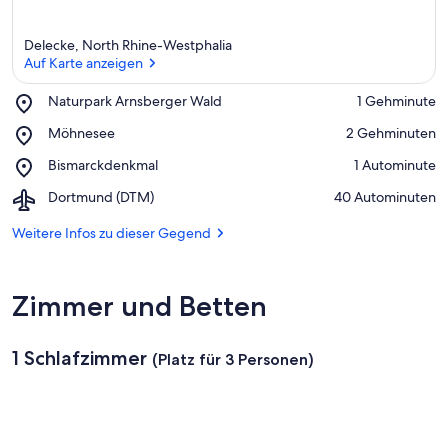
Delecke, North Rhine-Westphalia
Auf Karte anzeigen
Place,
Naturpark Arnsberger Wald
‪1 Gehminute‬
Naturpark
Auf Karte anzeigen
Place,
Möhnesee
‪2 Gehminuten‬
Arnsberger
Möhnesee
Wald
Place,
Bismarckdenkmal
‪1 Autominute‬
Bismarckdenkmal
Airport,
Dortmund (DTM)
‪40 Autominuten‬
Dortmund
(DTM)
Weitere Infos zu dieser Gegend
Zimmer und Betten
1 Schlafzimmer
(Platz für 3 Personen)