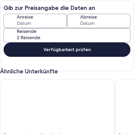
Gib zur Preisangabe die Daten an
2026 frisch renoviert und fertig gestellt
Anreise
Abreise
Gemütlich und Modern
Reisende
Zentral am Möhnesee gelegen
ca. 51qm
Verfügbarkeit prüfen
Ähnliche Unterkünfte
Ferienwohnung 'Stork' mit Gemeinschaftsgarten
Ferienwo