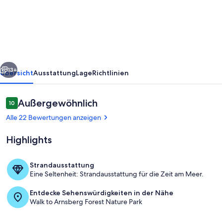
SEEDOMIZIL
***
Neue
Ferienwohnung
mit
rück
Weiter
Terrasse
13+
Übersicht
Ausstattung
Lage
Richtlinien
Bewertungen
Außergewöhnlich
10
10 von 10.
Alle 22 Bewertungen anzeigen
Highlights
Strandausstattung
Eine Seltenheit: Strandausstattung für die Zeit am Meer.
Wohnbereich
Entdecke Sehenswürdigkeiten in der Nähe
Walk to Arnsberg Forest Nature Park