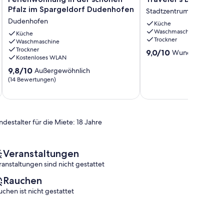
in
Dream
Pfalz im Spargeldorf Dudenhofen
Stadtzentrum von Mann
der
Mannheim
Dudenhofen
Küche
schönen
Stay
Waschmaschine
Pfalz
Küche
Stadtzentrum
Trockner
Waschmaschine
im
von
Trockner
9.0
Spargeldorf
Mannheim
9,0/10
Wunderbar
(4 B
Kostenloses WLAN
von
Dudenhofen
9.8
10,
Dudenhofen
9,8/10
Außergewöhnlich
von
Wunderbar,
(14 Bewertungen)
10,
(4
Außergewöhnlich,
Bewertungen)
(14
Bewertungen)
ndestalter für die Miete: 18 Jahre
Veranstaltungen
ranstaltungen sind nicht gestattet
Rauchen
uchen ist nicht gestattet