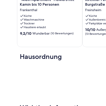
Apartment"
Fewo/Weingu
Kamin bis 10 Personen
Burgstraße
Kosten vor Ort: Kinder bis 2 Jahre sind kostenfrei.
Flowers
-
Frankenthal
Freinsheim
mit
Burgstraße
Kamin
Küche
-
Küche
Waschmaschine
Außenbereic
bis
Fewo
Trockner
Parkplätze v
10
Burgstraße
Haustiere erlaubt
Personen
Freinsheim
10.0
10/10
Außer
9.2
Frankenthal
9,2/10
Wunderbar
von
(10 Bewertungen)
(13 Bewertunge
von
10,
10,
Außergewöhnl
Wunderbar,
(13
(10
Bewertungen
Bewertungen)
Hausordnung