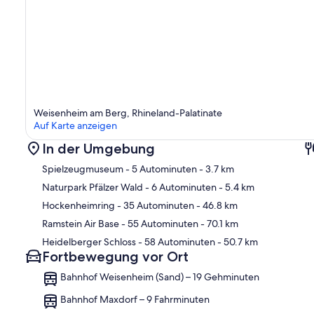
Weisenheim am Berg, Rhineland-Palatinate
Auf Karte anzeigen
In der Umgebung
Spielzeugmuseum
- 5 Autominuten
- 3.7 km
Naturpark Pfälzer Wald
- 6 Autominuten
- 5.4 km
Hockenheimring
- 35 Autominuten
- 46.8 km
Kar
Ramstein Air Base
- 55 Autominuten
- 70.1 km
Heidelberger Schloss
- 58 Autominuten
- 50.7 km
Fortbewegung vor Ort
Bahnhof Weisenheim (Sand) – 19 Gehminuten
Bahnhof Maxdorf – 9 Fahrminuten