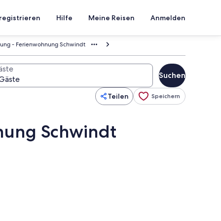
registrieren
Hilfe
Meine Reisen
Anmelden
nung - Ferienwohnung Schwindt
äste
Suchen
Teilen
Speichern
nung Schwindt