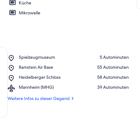
Küche
Mikrowelle
Place,
Spielzeugmuseum
‪5 Autominuten‬
Spielzeugmuseum
Place,
Ramstein Air Base
‪55 Autominuten‬
Ramstein
Place,
Heidelberger Schloss
‪58 Autominuten‬
Air
Heidelberger
Base
Airport,
Mannheim (MHG)
‪39 Autominuten‬
Schloss
Mannheim
(MHG)
Weitere Infos zu dieser Gegend