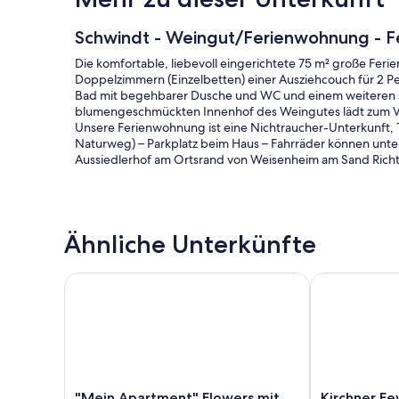
Schwindt - Weingut/Ferienwohnung - 
Die komfortable, liebevoll eingerichtete 75 m² große Ferie
Doppelzimmern (Einzelbetten) einer Ausziehcouch für 2 P
Bad mit begehbarer Dusche und WC und einem weiteren se
blumengeschmückten Innenhof des Weingutes lädt zum Ve
Unsere Ferienwohnung ist eine Nichtraucher-Unterkunft, T
Naturweg) – Parkplatz beim Haus – Fahrräder können unte
Aussiedlerhof am Ortsrand von Weisenheim am Sand Rich
Ferienwohnung Schwindt:
Ähnliche Unterkünfte
Die Küche ist mit einem Herd mit Backofen, Mikrowelle, W
Kühlschrank und Geschirr in ausreichender Menge ausgestat
"Mein Apartment" Flowers mit Kamin bis 10 Person
Kirchner Few
CD-Radio steht zur Verfügung.
In jedem Schlafzimmer steht ein LED Flat Fernseher, Inter
Anfrage. Ein EC–Terminal ist vorhanden.
Wenn Sie auf unser Wäschepaket für Bettwäsche und Handt
11,00 pro Person und Aufenthalt.
"Mein
Kirchner
"Mein Apartment" Flowers mit
Kirchner F