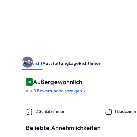
-
Ferienwohnung
Schwindt
8+
Übersicht
Ausstattung
Lage
Richtlinien
Bewertungen
Außergewöhnlich
10
10 von 10.
Alle 3 Bewertungen anzeigen
Schwindt - 
2 Schlafzimmer
1 Badezimm
Beliebte Annehmlichkeiten