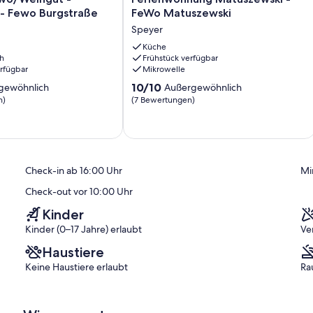
t
Matuszewski
 - Fewo Burgstraße
FeWo Matuszewski
-
Speyer
FeWo
Matuszewski
Küche
h
Frühstück verfügbar
Speyer
erfügbar
Mikrowelle
10.0
10/10
gewöhnlich
Außergewöhnlich
von
n)
(7 Bewertungen)
10,
ich,
Außergewöhnlich,
(7
)
Bewertungen)
Check-in ab 16:00 Uhr
Mi
Check-out vor 10:00 Uhr
Kinder
Kinder (0–17 Jahre) erlaubt
Ve
Haustiere
Keine Haustiere erlaubt
Ra