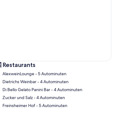
Restaurants
‪AlexweinLounge - ‬5 Autominuten
‪Dietrichs Weinbar - ‬4 Autominuten
‪Di Bello Gelato Panini Bar - ‬4 Autominuten
te
‪Zucker und Salz - ‬4 Autominuten
‪Freinsheimer Hof - ‬5 Autominuten