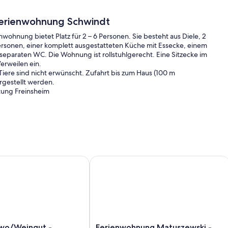
Ferienwohnung Schwindt
nwohnung bietet Platz für 2 – 6 Personen. Sie besteht aus Diele, 2
ersonen, einer komplett ausgestatteten Küche mit Essecke, einem
paraten WC. Die Wohnung ist rollstuhlgerecht. Eine Sitzecke im
rweilen ein.
iere sind nicht erwünscht. Zufahrt bis zum Haus (100 m
rgestellt werden.
tung Freinsheim
asserkocher, Kaffeemaschine, Toaster, Geschirrspüler,
tet. Auf Anfrage steht ein Grill zur Verfügung. Ein tragbares
en
o/Weingut - Burgstraße - Fewo Burgstraße
Ferienwohnung Matuszewski - FeWo 
netnutzung mit W-LAN ist kostenlos. Sonstige Leistungen auf
ücher verzichten, ermäßigt sich der Aufenthaltspreis um €
Ferienwohnung
ewo/Weingut -
Ferienwohnung Matuszewski -