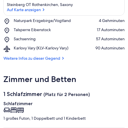
Steinberg OT Rothenkirchen, Saxony
Auf Karte anzeigen
Place,
Naturpark Erzgebirge/Vogtland
‪4 Gehminuten‬
Naturpark
Auf Karte anzeigen
Place,
Talsperre Eibenstock
‪17 Autominuten‬
Erzgebirge/Vogtland
Talsperre
Place,
Sachsenring
‪57 Autominuten‬
Eibenstock
Sachsenring
Airport,
Karlovy Vary (KLV-Karlovy Vary)
‪90 Autominuten‬
Karlovy
Vary
Weitere Infos zu dieser Gegend
(KLV-
Karlovy
Vary)
Zimmer und Betten
1 Schlafzimmer
(Platz für 2 Personen)
Schlafzimmer
1 großes Futon, 1 Doppelbett und 1 Kinderbett