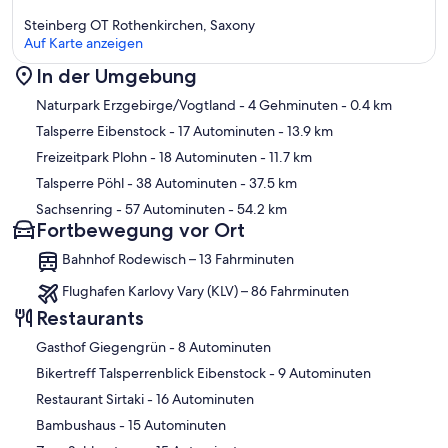
Steinberg OT Rothenkirchen, Saxony
Auf Karte anzeigen
In der Umgebung
Karte
Naturpark Erzgebirge/Vogtland
- 4 Gehminuten
- 0.4 km
Talsperre Eibenstock
- 17 Autominuten
- 13.9 km
Freizeitpark Plohn
- 18 Autominuten
- 11.7 km
Talsperre Pöhl
- 38 Autominuten
- 37.5 km
Sachsenring
- 57 Autominuten
- 54.2 km
Fortbewegung vor Ort
Bahnhof Rodewisch – 13 Fahrminuten
Flughafen Karlovy Vary (KLV) – 86 Fahrminuten
Restaurants
‪Gasthof Giegengrün - ‬8 Autominuten
‪Bikertreff Talsperrenblick Eibenstock - ‬9 Autominuten
‪Restaurant Sirtaki - ‬16 Autominuten
‪Bambushaus - ‬15 Autominuten