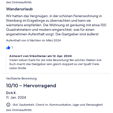
des Onlineauftritts
Wanderurlaub
Wir hatten das Vergnügen, in der schönen Ferienwohnung in
Steinberg im Erzgebirge zu übernachten und kann sie
wärmstens empfehlen. Die Wohnung ist geräumig mit etwa 100
Quadratmetern und modern eingerichtet, was für einen
angenehmen Aufenthalt sorgt. Die Gastgeber sind äußerst
sympathisch und offen für ein entspanntes Beisammensein,
Aufenthalt von 6 Nächten im März 2024
vielleicht sogar bei einem Bier. Die Möglichkeit, frische Milch
vom Milchbauern in der Nähe zu bekommen, ist ein zusätzliches
1
Plus. Die Gegend eignet sich optimal zum Wandern und bietet
Antwort von VrboOwner am 12. Apr. 2024
somit die perfekte Kulisse für einen erholsamen Urlaub.
Vielen lieben Dank für die tolle Bewertung! Bei solchen Gästen wie
Insgesamt war unser Aufenthalt in der Ferienwohnung äußerst
Euch macht das Gastgeber sein gleich doppelt so viel Spaß! Viele
angenehm und wir würden sie definitiv weiterempfehlen. Wir
Liebe Grüße
kommen sicher wieder :)
Verifizierte Bewertung
10/10 – Hervorragend
Dirk K.
11. Jan. 2024
Gut: Sauberkeit, Check-in, Kommunikation, Lage und Genauigkeit
des Onlineauftritts