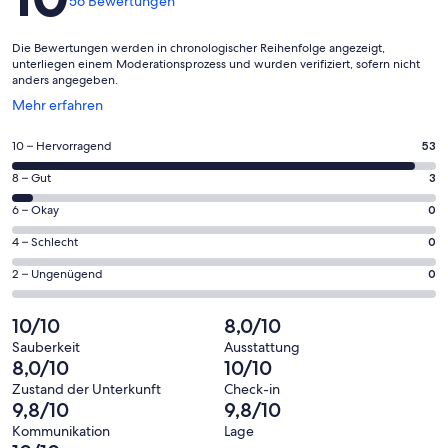
56 Bewertungen
Die Bewertungen werden in chronologischer Reihenfolge angezeigt,
unterliegen einem Moderationsprozess und wurden verifiziert, sofern nicht
anders angegeben.
Wird
Mehr erfahren
in
einem
53
10 – Hervorragend
53
neuen
von
Fenster
3
8 – Gut
3
insgesamt
geöffnet
von
56
0
6 – Okay
0
insgesamt
Gästebewertungen
von
56
0
4 – Schlecht
0
haben
insgesamt
Gästebewertungen
von
eine
56
0
2 – Ungenügend
0
haben
insgesamt
Bewertung
Gästebewertungen
von
eine
56
von
haben
insgesamt
10/10
8,0/10
Bewertung
Gästebewertungen
10
eine
56
von
haben
Sauberkeit
Ausstattung
-
Bewertung
Gästebewertungen
8,0/10
10/10
8
eine
Hervorragend
von
haben
-
Bewertung
Zustand der Unterkunft
Check-in
6
eine
9,8/10
9,8/10
Gut
von
-
Bewertung
4
Kommunikation
Lage
Okay
von