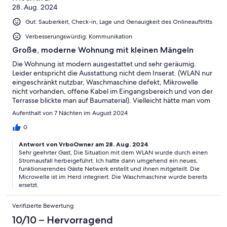
28. Aug. 2024
Gut: Sauberkeit, Check-in, Lage und Genauigkeit des Onlineauftritts
Verbesserungswürdig: Kommunikation
Große, moderne Wohnung mit kleinen Mängeln
Die Wohnung ist modern ausgestattet und sehr geräumig.
Leider entspricht die Ausstattung nicht dem Inserat. (WLAN nur
eingeschränkt nutzbar, Waschmaschine defekt, Mikrowelle
nicht vorhanden, offene Kabel im Eingangsbereich und von der
Terrasse blickte man auf Baumaterial). Vielleicht hätte man vom
Angebot, sich zu melden, häufiger gebrauch machen sollen.
Aufenthalt von 7 Nächten im August 2024
Parkplatz war direkt am Haus vorhanden und eine
Einstellmöglichkeit für Fahrräder bestand. Direkt hinter dem
0
Haus befand sich ein für Rundfahrten geeigneter Radweg. Die
Antwort von VrboOwner am 28. Aug. 2024
Vermieter waren freundlich und erreichbar.
Sehr geehrter Gast, Die Situation mit dem WLAN wurde durch einen
Stromausfall herbeigeführt. Ich hatte dann umgehend ein neues,
funktionierendes Gäste Netwerk erstellt und ihnen mitgeteilt. Die
Microwelle ist im Herd integriert. Die Waschmaschine wurde bereits
ersetzt.
Verifizierte Bewertung
10/10 – Hervorragend