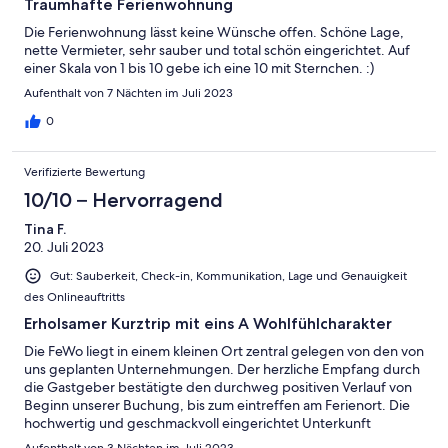
Traumhafte Ferienwohnung
Die Ferienwohnung lässt keine Wünsche offen. Schöne Lage,
nette Vermieter, sehr sauber und total schön eingerichtet. Auf
einer Skala von 1 bis 10 gebe ich eine 10 mit Sternchen. :)
Aufenthalt von 7 Nächten im Juli 2023
0
Verifizierte Bewertung
10/10 – Hervorragend
Tina F.
20. Juli 2023
Gut: Sauberkeit, Check-in, Kommunikation, Lage und Genauigkeit
des Onlineauftritts
Erholsamer Kurztrip mit eins A Wohlfühlcharakter
Die FeWo liegt in einem kleinen Ort zentral gelegen von den von
uns geplanten Unternehmungen. Der herzliche Empfang durch
die Gastgeber bestätigte den durchweg positiven Verlauf von
Beginn unserer Buchung, bis zum eintreffen am Ferienort. Die
hochwertig und geschmackvoll eingerichtet Unterkunft
übertraf unsere Erwartungen und wir fühlten uns die gesamte