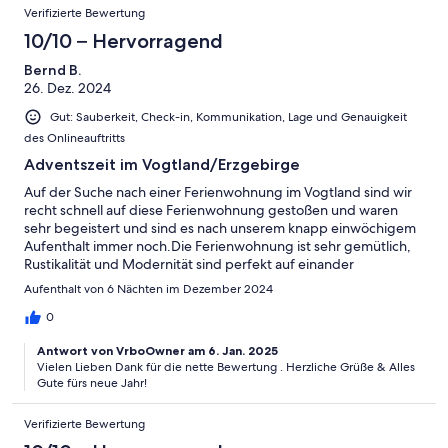
Verifizierte Bewertung
wieder zum Dreiseithof fahren.Ein herzliches Glückauf ins
Erzgebirge
10/10 – Hervorragend
Bernd B.
26. Dez. 2024
Gut: Sauberkeit, Check-in, Kommunikation, Lage und Genauigkeit
des Onlineauftritts
Adventszeit im Vogtland/Erzgebirge
Auf der Suche nach einer Ferienwohnung im Vogtland sind wir
recht schnell auf diese Ferienwohnung gestoßen und waren
sehr begeistert und sind es nach unserem knapp einwöchigem
Aufenthalt immer noch.Die Ferienwohnung ist sehr gemütlich,
Rustikalität und Modernität sind perfekt auf einander
abgestimmt. Alles ist sehr sauber.Die Abstimmung mit Herrn
Aufenthalt von 6 Nächten im Dezember 2024
Lindner im Vorfeld hat ebenso gut geklappt wie die
Schlüsselübergabe. Die Ferienwohnung im Ort Steinberg ist
0
sehr zentral gelegen, die Einkaufsmöglichkeiten (Bäcker,
Antwort von VrboOwner am 6. Jan. 2025
Metzger, Supermarkt) sind fußläufig erreichbar.Wir haben uns
Vielen Lieben Dank für die nette Bewertung . Herzliche Grüße & Alles
sehr wohl gefühlt.
Gute fürs neue Jahr!
Verifizierte Bewertung