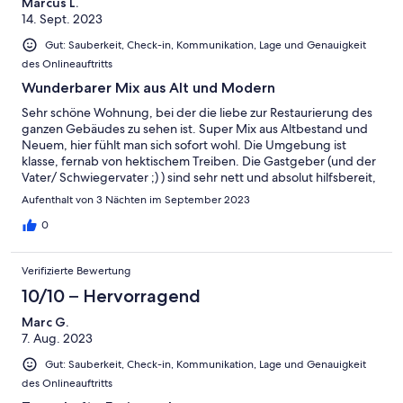
Marcus L.
14. Sept. 2023
Gut: Sauberkeit, Check-in, Kommunikation, Lage und Genauigkeit
des Onlineauftritts
Wunderbarer Mix aus Alt und Modern
Sehr schöne Wohnung, bei der die liebe zur Restaurierung des
ganzen Gebäudes zu sehen ist. Super Mix aus Altbestand und
Neuem, hier fühlt man sich sofort wohl. Die Umgebung ist
klasse, fernab von hektischem Treiben. Die Gastgeber (und der
Vater/ Schwiegervater ;) ) sind sehr nett und absolut hilfsbereit,
ohne dabei aufdringlich zu wirken. Auch ein gemütliches Bier
Aufenthalt von 3 Nächten im September 2023
auf der Terrasse kann man mit ihnen trinken. Alles in allem ein
super Kurzurlaub, wenn die größere Wohnung fertig ist (mit
0
Kindern ist ein weiteres Schlafzimmer dann doch von Vorteil)
kommen wir gerne wieder :) Alles Gute!
Verifizierte Bewertung
10/10 – Hervorragend
Marc G.
7. Aug. 2023
Gut: Sauberkeit, Check-in, Kommunikation, Lage und Genauigkeit
des Onlineauftritts