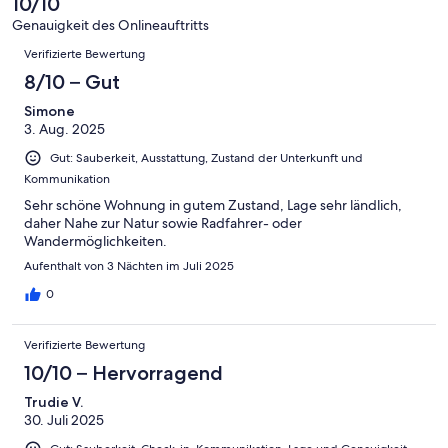
10/10
-
2
Schlecht
Genauigkeit des Onlineauftritts
-
Bewertungen
Verifizierte Bewertung
Ungenügend
8/10 – Gut
Simone
3. Aug. 2025
Gut: Sauberkeit, Ausstattung, Zustand der Unterkunft und
Kommunikation
Sehr schöne Wohnung in gutem Zustand, Lage sehr ländlich,
daher Nahe zur Natur sowie Radfahrer- oder
Wandermöglichkeiten.
Aufenthalt von 3 Nächten im Juli 2025
0
Verifizierte Bewertung
10/10 – Hervorragend
Trudie V.
30. Juli 2025