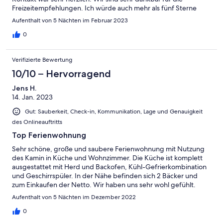
Freizeitempfehlungen. Ich würde auch mehr als fünf Sterne
vergeben wenn dies möglich wäre. Sehr empfehlenswert
Aufenthalt von 5 Nächten im Februar 2023
0
Verifizierte Bewertung
10/10 – Hervorragend
Jens H.
14. Jan. 2023
Gut: Sauberkeit, Check-in, Kommunikation, Lage und Genauigkeit
des Onlineauftritts
Top Ferienwohnung
Sehr schöne, große und saubere Ferienwohnung mit Nutzung
des Kamin in Küche und Wohnzimmer. Die Küche ist komplett
ausgestattet mit Herd und Backofen, Kühl-Gefrierkombination
und Geschirrspüler. In der Nähe befinden sich 2 Bäcker und
zum Einkaufen der Netto. Wir haben uns sehr wohl gefühlt.
Sehr nette Vermieter. Vielen Dank für den schönen Aufenthalt!
Aufenthalt von 5 Nächten im Dezember 2022
0