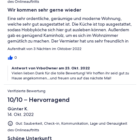
des Onlineauftritts
Wir kommen sehr gerne wieder
Eine sehr ordentliche, geräumige und moderne Wohnung,
welche sehr gut ausgestattet ist. Die Küche ist top ausgestattet,
sodass Hobbyköche sich hier gut ausleben können. Außerdem
gab es genügend Kaminholz, um es sich im Wohnzimmer
gemütlich zu machen. Der Vermieter hat uns sehr freundlich in
Empfang genommen, und hat uns viele gute Ausflugstipps
Aufenthalt von 3 Nächten im Oktober 2022
gegeben. Er war zu jeder Zeit sehr hilfsbereit. Wir haben den
Aufenthalt sehr genossen, und freuen uns schon auf unseren
0
nächsten Aufenthalt dort.
Antwort von VrboOwner am 23. Okt. 2022
Vielen lieben Dank für die tolle Bewertung! Wir hoffen ihr seid gut zu
Hause angekommen…und freuen uns auf das nächste Mal!
Verifizierte Bewertung
10/10 – Hervorragend
Günter K.
14. Okt. 2022
Gut: Sauberkeit, Check-in, Kommunikation, Lage und Genauigkeit
des Onlineauftritts
Schöne Unterkunft