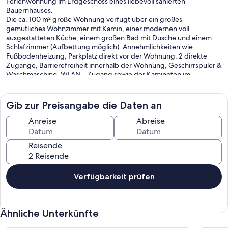
Ferienwohnung im Erdgeschoss eines liebevoll sanierten
Bauernhauses.
Die ca. 100 m² große Wohnung verfügt über ein großes
gemütliches Wohnzimmer mit Kamin, einer modernen voll
ausgestatteten Küche, einem großen Bad mit Dusche und einem
Schlafzimmer (Aufbettung möglich). Annehmlichkeiten wie
Fußbodenheizung, Parkplatz direkt vor der Wohnung, 2 direkte
Zugänge, Barrierefreiheit innerhalb der Wohnung, Geschirrspüler &
Waschmaschine, WLAN - Zugang sowie der Kaminofen im
Wohnzimmer und eigene Terrasse werden Ihnen einen
angenehmen Aufenthalt garantieren.
In unmittelbarer, fußläufig erreichbarer Nähe befinden sich Bäcker,
Gib zur Preisangabe die Daten an
Supermarkt, Sparkasse und Kirche.
Freizeitaktivitäten finden Sie "direkt vor der Tür" ob Wandern, Ski
Anreise
Abreise
Langlauf, Ski Alpin, Nordic Walking, Mountainbiken oder einfach nur
ein erholsamer Waldspaziergang - der Naturpark Erzgebirge/
Reisende
Vogtland bietet zahlreiche Möglichkeiten.
Die Ferienwohnung ist vom Deutschen Tourismusverband mit 4
Sternen ausgezeichnet worden.
Verfügbarkeit prüfen
Auf unserem Hof befindet sich im Nebengelass eine weitere, 2024
fertiggestellte, moderne, liebevoll eingerichtete Ferienwohnung
für bis zu 5 Personen.
Ähnliche Unterkünfte