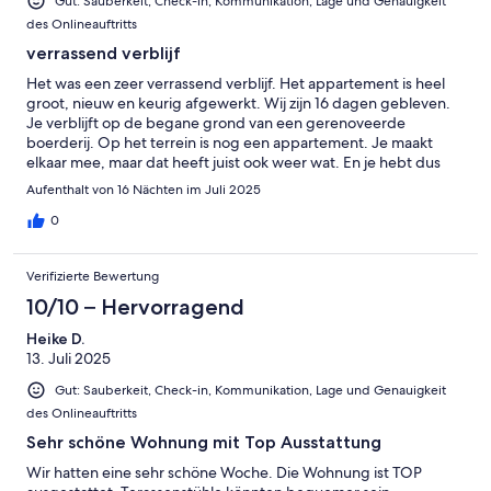
Gut: Sauberkeit, Check-in, Kommunikation, Lage und Genauigkeit
des Onlineauftritts
verrassend verblijf
Het was een zeer verrassend verblijf. Het appartement is heel
groot, nieuw en keurig afgewerkt. Wij zijn 16 dagen gebleven.
Je verblijft op de begane grond van een gerenoveerde
boerderij. Op het terrein is nog een appartement. Je maakt
elkaar mee, maar dat heeft juist ook weer wat. En je hebt dus
contact met de bewoners, dat is leuk. Ze zijn erg vriendelijk en
Aufenthalt von 16 Nächten im Juli 2025
gastvrij. Alle evaluaties die ik heb gelezen zijn zo positief, maar
het is gewoon echt zo!!. de omgeving biedt volop uitdagende
0
wandelingen. De natuur is prachtig. Het is erg praktisch met
een lekkere bakker bij de hand en een supermarkt, zelfs
Verifizierte Bewertung
meerdere. Top verblijf.
10/10 – Hervorragend
Heike D.
13. Juli 2025
Gut: Sauberkeit, Check-in, Kommunikation, Lage und Genauigkeit
des Onlineauftritts
Sehr schöne Wohnung mit Top Ausstattung
Wir hatten eine sehr schöne Woche. Die Wohnung ist TOP