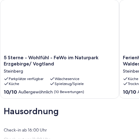
Wir freuen uns, Sie als Gäste begrüßen zu dürfen!
5 Sterne - Wohlfühl - FeWo im Naturpark Erzgebirge/ Vogtla
Ferienha
5
Ferienh
5 Sterne - Wohlfühl - FeWo im Naturpark
Ferien
Sterne
Wernes
Erzgebirge/ Vogtland
Waldes
-
im
Steinberg
Steinbe
Wohlfühl
Vogtlan
-
Parkplätze verfügbar
Wäscheservice
am
Küche
Küche
Spielzeug/Spiele
Trockn
FeWo
Waldesr
im
modern
10.0
10.0
10/10
10/10
Außergewöhnlich
(10 Bewertungen)
Naturpark
eingeric
von
von
Erzgebirge/
mit
10,
10,
Vogtland
Sauna
Außergewöhnlich,
Außerge
Hausordnung
Steinberg
Steinbe
(10
(13
OT
Bewertungen)
Bewert
Wernes
Check-in ab 16:00 Uhr