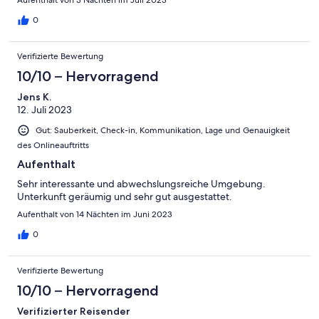
Aufenthalt von 3 Nächten im Juli 2023
Urlaubsdauer rund um wohl. Vielen lieben Dank noch einmal,
wir kommen definitiv sehr gerne wieder 🤗
0
Verifizierte Bewertung
10/10 – Hervorragend
Jens K.
12. Juli 2023
Gut: Sauberkeit, Check-in, Kommunikation, Lage und Genauigkeit
des Onlineauftritts
Aufenthalt
Sehr interessante und abwechslungsreiche Umgebung.
Unterkunft geräumig und sehr gut ausgestattet.
Aufenthalt von 14 Nächten im Juni 2023
0
Verifizierte Bewertung
10/10 – Hervorragend
Verifizierter Reisender