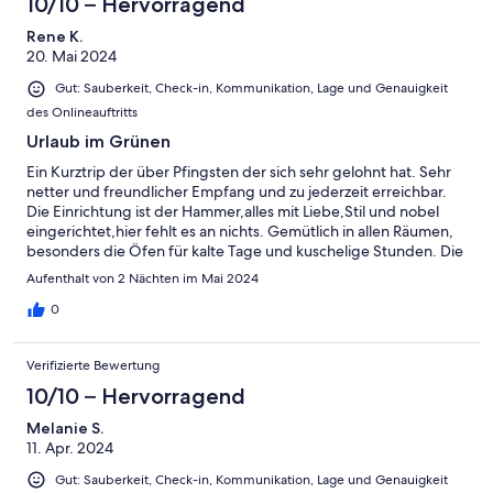
10/10 – Hervorragend
Rene K.
20. Mai 2024
Gut: Sauberkeit, Check-in, Kommunikation, Lage und Genauigkeit
des Onlineauftritts
Urlaub im Grünen
Ein Kurztrip der über Pfingsten der sich sehr gelohnt hat. Sehr
netter und freundlicher Empfang und zu jederzeit erreichbar.
Die Einrichtung ist der Hammer,alles mit Liebe,Stil und nobel
eingerichtet,hier fehlt es an nichts. Gemütlich in allen Räumen,
besonders die Öfen für kalte Tage und kuschelige Stunden. Die
Umgebung bietet alles, Natur pur,Ruhe und zahlreiche
Aufenthalt von 2 Nächten im Mai 2024
Wanderwege, sowie typische Ergebirgsatmosphäre....Wär mal
vom Alltag abschalten möchte,dann ist das perfekt. Wir
0
kommen auf jeden Fall wieder und haben schon reserviert.
Verifizierte Bewertung
10/10 – Hervorragend
Melanie S.
11. Apr. 2024
Gut: Sauberkeit, Check-in, Kommunikation, Lage und Genauigkeit