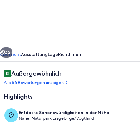
Sterne
-
Wohlfühl
-
FeWo
rück
Weiter
im
22+
Übersicht
Ausstattung
Lage
Richtlinien
Naturpark
Erzgebirge/Vogtland
Bewertungen
Außergewöhnlich
10
10 von 10.
Alle 56 Bewertungen anzeigen
Highlights
Entdecke Sehenswürdigkeiten in der Nähe
Nahe: Naturpark Erzgebirge/Vogtland
Speisen im Freien