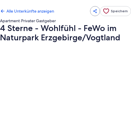
Alle Unterkünfte anzeigen
Speichern
Apartment
·
Privater Gastgeber
4 Sterne - Wohlfühl - FeWo im
Naturpark Erzgebirge/Vogtland
Fotogalerie
von
4