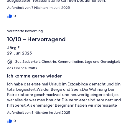
ausgestattet. Terassenstühle könnten bequemer sein.
Aufenthalt von 7 Nächten im Juni 2025
0
Verifizierte Bewertung
10/10 – Hervorragend
Jörg E.
29. Juni 2025
Gut: Sauberkeit, Check-in, Kommunikation, Lage und Genauigkeit
des Onlineauftritts
Ich komme gerne wieder
Ich habe das erste mal Urlaub im Erzgebirge gemacht und bin
total begeistert.Wälder Berge und Seen.Die Wohnung bei
Patrick ist sehr geschmackvoll und neuwertig eingerichtet,es
war alles da was man braucht.Die Vermieter sind sehr nett und
hilfsbereit.Als ehemaliger Bergmann haben wir interessante
Gespräche über den Berbau und seine Geschichte im
Aufenthalt von 8 Nächten im Juni 2025
Erzgebirge geführt.Patrick hat mir gute Tipps für MTB und RR
Touren gegeben.Auch die Leute in der Umgebung sind sehr
0
freundlich und hilfsbereit wenn ich eine frage hatte.Es war
rundum ein perfekter Urlaub.Ich werde nächstes Jahr bestimmt