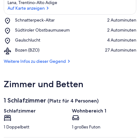
Lana, Trentino-Alto Adige
Auf Karte anzeigen
Place,
Schnatterpeck-Altar
‪2 Autominuten‬
Schnatterpeck-
Auf Karte anzeigen
Place,
Südtiroler Obstbaumuseum
‪2 Autominuten‬
Altar
Südtiroler
Place,
Gaulschlucht
‪4 Autominuten‬
Obstbaumuseum
Gaulschlucht
Airport,
Bozen (BZO)
‪27 Autominuten‬
Bozen
(BZO)
Weitere Infos zu dieser Gegend
Zimmer und Betten
1 Schlafzimmer
(Platz für 4 Personen)
Schlafzimmer
Wohnbereich 1
1 Doppelbett
1 großes Futon