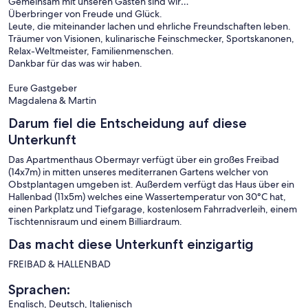
Gemeinsam mit unseren Gästen sind wir…
Überbringer von Freude und Glück.
Leute, die miteinander lachen und ehrliche Freundschaften leben.
Träumer von Visionen, kulinarische Feinschmecker, Sportskanonen,
Relax-Weltmeister, Familienmenschen.
Dankbar für das was wir haben.
Eure Gastgeber
Magdalena & Martin
Darum fiel die Entscheidung auf diese
Unterkunft
Das Apartmenthaus Obermayr verfügt über ein großes Freibad
(14x7m) in mitten unseres mediterranen Gartens welcher von
Obstplantagen umgeben ist. Außerdem verfügt das Haus über ein
Hallenbad (11x5m) welches eine Wassertemperatur von 30°C hat,
einen Parkplatz und Tiefgarage, kostenlosem Fahrradverleih, einem
Tischtennisraum und einem Billiardraum.
Das macht diese Unterkunft einzigartig
FREIBAD & HALLENBAD
Sprachen:
Englisch, Deutsch, Italienisch