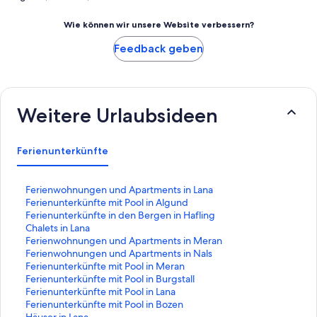
Wie können wir unsere Website verbessern?
Feedback geben
Weitere Urlaubsideen
Ferienunterkünfte
L
Ferienwohnungen und Apartments in Lana
i
L
Ferienunterkünfte mit Pool in Algund
n
i
L
Ferienunterkünfte in den Bergen in Hafling
k
n
i
L
Chalets in Lana
,
k
n
i
L
Ferienwohnungen und Apartments in Meran
d
,
k
n
i
L
Ferienwohnungen und Apartments in Nals
e
d
,
k
n
i
L
Ferienunterkünfte mit Pool in Meran
r
e
d
,
k
n
i
L
Ferienunterkünfte mit Pool in Burgstall
d
r
e
d
,
k
n
i
L
Ferienunterkünfte mit Pool in Lana
i
d
r
e
d
,
k
n
i
L
Ferienunterkünfte mit Pool in Bozen
e
i
d
r
e
d
,
k
n
i
L
Häuser in Lana