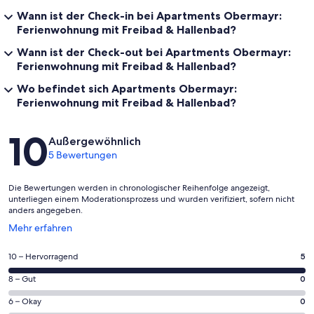
Wann ist der Check-in bei Apartments Obermayr:
Ferienwohnung mit Freibad & Hallenbad?
Wann ist der Check-out bei Apartments Obermayr:
Ferienwohnung mit Freibad & Hallenbad?
Wo befindet sich Apartments Obermayr:
Ferienwohnung mit Freibad & Hallenbad?
Bewertungen
10
Außergewöhnlich
5 Bewertungen
Die Bewertungen werden in chronologischer Reihenfolge angezeigt,
unterliegen einem Moderationsprozess und wurden verifiziert, sofern nicht
anders angegeben.
Wird
Mehr erfahren
in
einem
5
10 – Hervorragend
5
neuen
von
Fenster
0
8 – Gut
0
insgesamt
geöffnet
von
5
0
6 – Okay
0
insgesamt