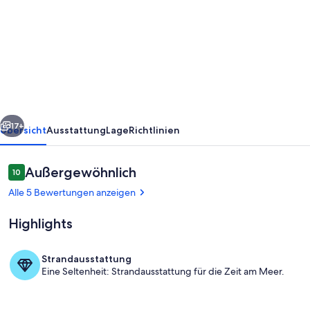
Apartments
Obermayr:
Ferienwohnung
mit
Freibad
&
rück
Weiter
Hallenbad
17+
Übersicht
Ausstattung
Lage
Richtlinien
Bewertungen
Außergewöhnlich
10
10 von 10.
Alle 5 Bewertungen anzeigen
Highlights
Strandausstattung
Eine Seltenheit: Strandausstattung für die Zeit am Meer.
Freibad