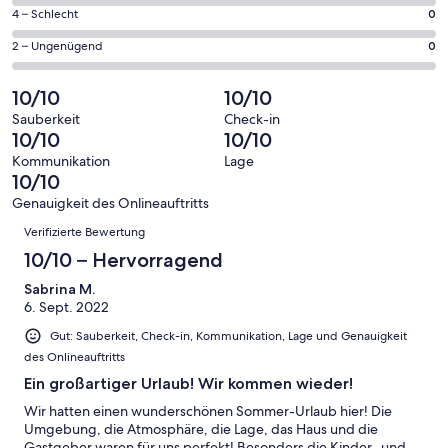
Gästebewertungen
von
5
0
4 – Schlecht
0
haben
insgesamt
Gästebewertungen
von
eine
5
0
2 – Ungenügend
0
haben
insgesamt
Bewertung
Gästebewertungen
von
eine
5
von
haben
insgesamt
10/10
10/10
Bewertung
Gästebewertungen
10
eine
5
von
haben
Sauberkeit
Check-in
-
Bewertung
Gästebewertungen
10/10
10/10
8
eine
Hervorragend
von
haben
-
Bewertung
Kommunikation
Lage
6
eine
10/10
Gut
von
-
Bewertung
4
Genauigkeit des Onlineauftritts
Okay
von
Bewertungen
-
Verifizierte Bewertung
2
Schlecht
-
10/10 – Hervorragend
Ungenügend
Sabrina M.
6. Sept. 2022
Gut: Sauberkeit, Check-in, Kommunikation, Lage und Genauigkeit
des Onlineauftritts
Ein großartiger Urlaub! Wir kommen wieder!
Wir hatten einen wunderschönen Sommer-Urlaub hier! Die
Umgebung, die Atmosphäre, die Lage, das Haus und die
Gastgeber waren für uns perfekt! Besonders die Kinder- und