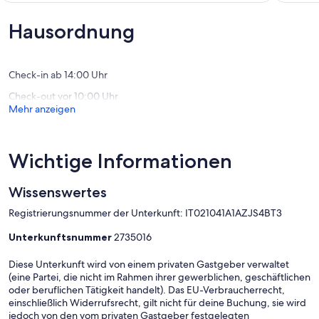
Schenna
WLAN.
Außergewöhnlich,
Außerge
Lana
(35
(8
Hausordnung
Bewertungen)
Bewert
Check-in ab 14:00 Uhr
Check-out vor 10:00 Uhr
Mehr anzeigen
Wichtige Informationen
Wissenswertes
Registrierungsnummer der Unterkunft: IT021041A1AZJS4BT3
Unterkunftsnummer
2735016
Diese Unterkunft wird von einem privaten Gastgeber verwaltet
(eine Partei, die nicht im Rahmen ihrer gewerblichen, geschäftlichen
oder beruflichen Tätigkeit handelt). Das EU-Verbraucherrecht,
einschließlich Widerrufsrecht, gilt nicht für deine Buchung, sie wird
jedoch von den vom privaten Gastgeber festgelegten