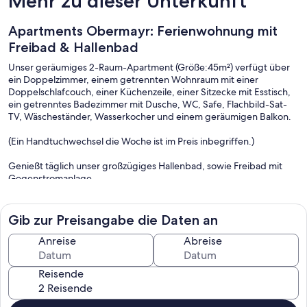
Mehr zu dieser Unterkunft
Apartments Obermayr: Ferienwohnung mit
Freibad & Hallenbad
Unser geräumiges 2-Raum-Apartment (Größe:45m²) verfügt über
ein Doppelzimmer, einem getrennten Wohnraum mit einer
Doppelschlafcouch, einer Küchenzeile, einer Sitzecke mit Esstisch,
ein getrenntes Badezimmer mit Dusche, WC, Safe, Flachbild-Sat-
TV, Wäscheständer, Wasserkocher und einem geräumigen Balkon.
(Ein Handtuchwechsel die Woche ist im Preis inbegriffen.)
Genießt täglich unser großzügiges Hallenbad, sowie Freibad mit
Gegenstromanlage.
Die Unterkunft bietet eine Tiefgarage sowie kostenlose
Privatparkplätze. Unser Park und die idyllische Liegewiese sowie ein
Gib zur Preisangabe die Daten an
Tischtennis-, Tischfußball- und ein Billardraum ergänzen unser
Angebot für Sie.
Anreise
Abreise
Wir sind der ideale Ausgangspunkt für Ausflüge zu den vielen
Reisende
Sehenswürdigkeiten Südtirols, die umliegende Bergwelt, sowie für
viele sportliche Aktivitäten wie Wandern, Biken, Golfen, gemütliche
Spaziergänge und vieles mehr.