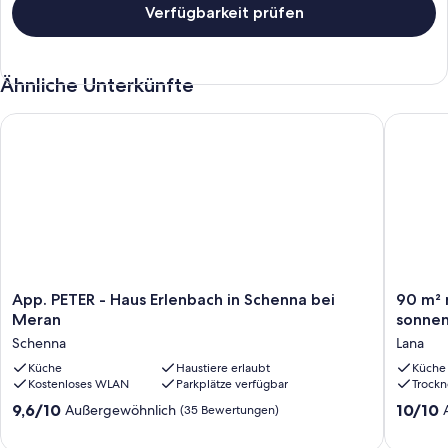
Verfügbarkeit prüfen
In unmittelbarer Nähe befinden sich zahlreiche Restaurants mit
traditionellen Südtiroler Spezialitäten, sowie italienische
Restaurants, typische Gasthäuser und Pizzeria`s.
Ähnliche Unterkünfte
App. PETER - Haus Erlenbach in Schenna bei Meran
90 m² ne
App.
90
App. PETER - Haus Erlenbach in Schenna bei
90 m² 
PETER
m²
Meran
sonnen
-
neue
Schenna
Lana
Haus
Ferien
Erlenbach
Küche
Haustiere erlaubt
mit
Küche
Kostenloses WLAN
Parkplätze verfügbar
Trockn
in
Bergblic
Schenna
sonnen
9.6
10.0
9,6/10
10/10
Außergewöhnlich
(35 Bewertungen)
bei
Balkon
von
von
Meran
und
10,
10,