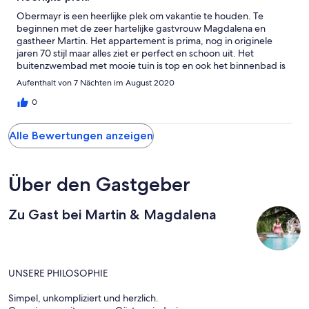
Obermayr is een heerlijke plek om vakantie te houden. Te
beginnen met de zeer hartelijke gastvrouw Magdalena en
gastheer Martin. Het appartement is prima, nog in originele
jaren 70 stijl maar alles ziet er perfect en schoon uit. Het
buitenzwembad met mooie tuin is top en ook het binnenbad is
prima. In de kelder staan prima fietsen die je kan gebruiken en
Aufenthalt von 7 Nächten im August 2020
je kan ook nog tafeltennissen, biljarten en tafelvoetballen. De
directe omgeving is veelzijdig: bergen, steden, leuke
0
restaurants. Kortom een aanrader voor een geweldige vakantie!
Alle Bewertungen anzeigen
Über den Gastgeber
Zu Gast bei Martin & Magdalena
UNSERE PHILOSOPHIE
Simpel, unkompliziert und herzlich.