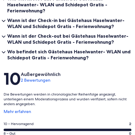
Haselwanter- WLAN und Schidepot Gratis -
Ferienwohnung?
Wann ist der Check-in bei Gästehaus Haselwanter-
WLAN und Schidepot Gratis - Ferienwohnung?
Wann ist der Check-out bei Gästehaus Haselwanter-
WLAN und Schidepot Gratis - Ferienwohnung?
Wo befindet sich Gästehaus Haselwanter- WLAN und
Schidepot Gratis - Ferienwohnung?
Bewertungen
10
Außergewöhnlich
2 Bewertungen
Die Bewertungen werden in chronologischer Reihenfolge angezeigt,
unterliegen einem Moderationsprozess und wurden verifiziert, sofern nicht
anders angegeben.
Wird
Mehr erfahren
in
einem
2
10 – Hervorragend
2
neuen
von
Fenster
0
8 – Gut
0