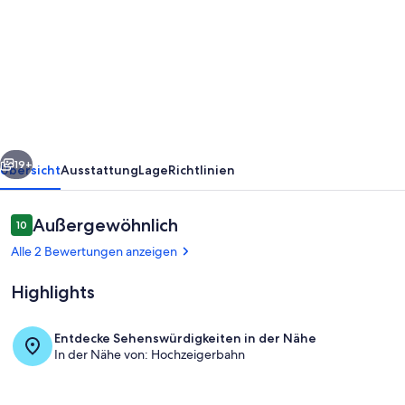
Gästehaus
Haselwanter-
WLAN
und
Schidepot
Gratis
rück
Weiter
-
19+
Übersicht
Ausstattung
Lage
Richtlinien
Ferienwohnung
Bewertungen
Außergewöhnlich
10
10 von 10.
Alle 2 Bewertungen anzeigen
Highlights
Entdecke Sehenswürdigkeiten in der Nähe
In der Nähe von: Hochzeigerbahn
Gästehaus Haselwanter- WLAN und Sc