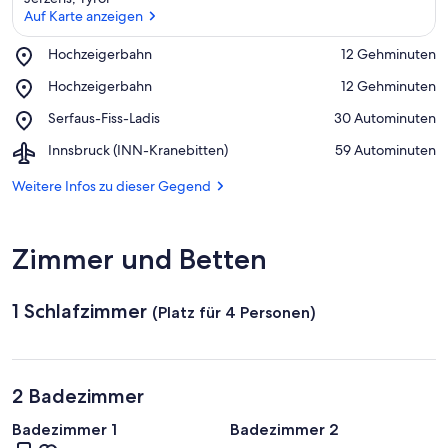
Auf Karte anzeigen
Place,
Hochzeigerbahn
‪12 Gehminuten‬
Hochzeigerbahn
Auf Karte anzeigen
Place,
Hochzeigerbahn
‪12 Gehminuten‬
Hochzeigerbahn
Place,
Serfaus-Fiss-Ladis
‪30 Autominuten‬
Serfaus-
Airport,
Innsbruck (INN-Kranebitten)
‪59 Autominuten‬
Fiss-
Innsbruck
Ladis
(INN-
Weitere Infos zu dieser Gegend
Kranebitten)
Zimmer und Betten
1 Schlafzimmer
(Platz für 4 Personen)
2 Badezimmer
Badezimmer 1
Badezimmer 2