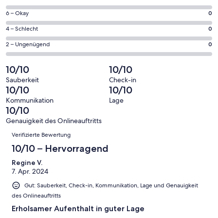
insgesamt
geöffnet
von
2
0
6 – Okay
0
insgesamt
Gästebewertungen
von
2
0
4 – Schlecht
0
haben
insgesamt
Gästebewertungen
von
eine
2
0
2 – Ungenügend
0
haben
insgesamt
Bewertung
Gästebewertungen
von
eine
2
von
haben
insgesamt
10/10
10/10
Bewertung
Gästebewertungen
10
eine
2
von
haben
Sauberkeit
Check-in
-
Bewertung
Gästebewertungen
10/10
10/10
8
eine
Hervorragend
von
haben
-
Bewertung
Kommunikation
Lage
6
eine
10/10
Gut
von
-
Bewertung
4
Genauigkeit des Onlineauftritts
Okay
von
Bewertungen
-
Verifizierte Bewertung
2
Schlecht
-
10/10 – Hervorragend
Ungenügend
Regine V.
7. Apr. 2024
Gut: Sauberkeit, Check-in, Kommunikation, Lage und Genauigkeit
des Onlineauftritts
Erholsamer Aufenthalt in guter Lage