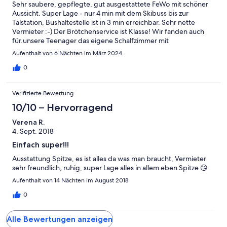
Sehr saubere, gepflegte, gut ausgestattete FeWo mit schöner
Aussicht. Super Lage - nur 4 min mit dem Skibuss bis zur
Talstation, Bushaltestelle ist in 3 min erreichbar. Sehr nette
Vermieter :-) Der Brötchenservice ist Klasse! Wir fanden auch
für.unsere Teenager das eigene Schalfzimmer mit
angrenzendem eigenen Badezimmer toll. Wir kommen sehr
Aufenthalt von 6 Nächten im März 2024
gerne wieder! :-)
0
Verifizierte Bewertung
10/10 – Hervorragend
Verena R.
4. Sept. 2018
Einfach super!!!
Ausstattung Spitze, es ist alles da was man braucht, Vermieter
sehr freundlich, ruhig, super Lage alles in allem eben Spitze 😘
Aufenthalt von 14 Nächten im August 2018
0
Alle Bewertungen anzeigen