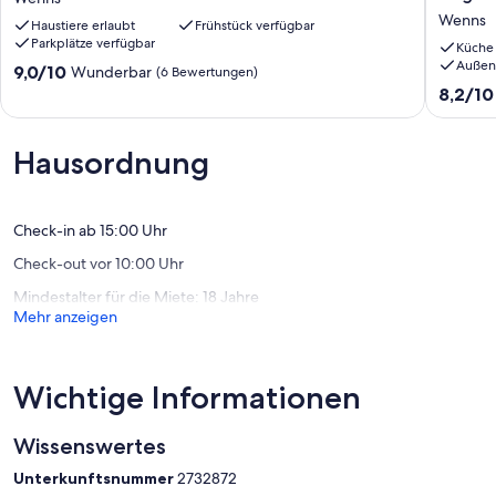
-
in
Wenns
Haustiere erlaubt
Frühstück verfügbar
Doppelzimmer
der
Parkplätze verfügbar
1
Nähe
Küche
Außen
Wenns
des
9.0
9,0/10
Wunderbar
(6 Bewertungen)
Skigebie
von
8.2
8,2/10
Wenns
10,
von
Wunderbar,
10,
(6
Sehr
Hausordnung
Bewertungen)
gut,
(67
Bewert
Check-in ab 15:00 Uhr
Check-out vor 10:00 Uhr
Mindestalter für die Miete: 18 Jahre
Mehr anzeigen
Wichtige Informationen
Wissenswertes
Unterkunftsnummer
2732872