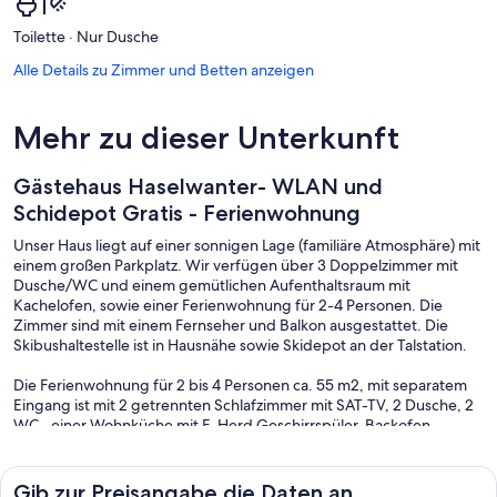
Toilette · Nur Dusche
Alle Details zu Zimmer und Betten anzeigen
Mehr zu dieser Unterkunft
Gästehaus Haselwanter- WLAN und
Schidepot Gratis - Ferienwohnung
Unser Haus liegt auf einer sonnigen Lage (familiäre Atmosphäre) mit
einem großen Parkplatz. Wir verfügen über 3 Doppelzimmer mit
Dusche/WC und einem gemütlichen Aufenthaltsraum mit
Kachelofen, sowie einer Ferienwohnung für 2-4 Personen. Die
Zimmer sind mit einem Fernseher und Balkon ausgestattet. Die
Skibushaltestelle ist in Hausnähe sowie Skidepot an der Talstation.
Die Ferienwohnung für 2 bis 4 Personen ca. 55 m2, mit separatem
Eingang ist mit 2 getrennten Schlafzimmer mit SAT-TV, 2 Dusche, 2
WC,, einer Wohnküche mit E-Herd Geschirrspüler, Backofen,
Kaffeemaschine, Mikro, Essecke und Couch , sowie mit (Sat-TV)
ausgestattet.
Schidepot und WLAN
Gib zur Preisangabe die Daten an