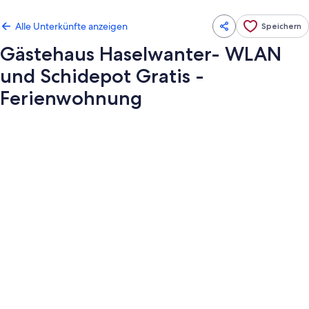
Alle Unterkünfte anzeigen
Speichern
Gästehaus Haselwanter- WLAN
und Schidepot Gratis -
Ferienwohnung
Fotogalerie
von