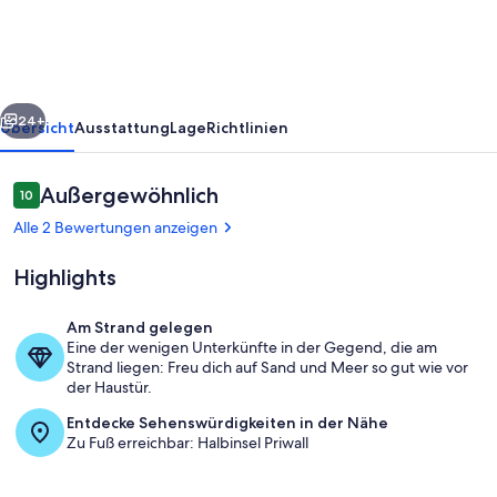
8
rück
Weiter
24+
Übersicht
Ausstattung
Lage
Richtlinien
Bewertungen
Außergewöhnlich
10
10 von 10.
Alle 2 Bewertungen anzeigen
Highlights
Am Strand gelegen
Eine der wenigen Unterkünfte in der Gegend, die am
Jachthafen
Strand liegen: Freu dich auf Sand und Meer so gut wie vor
der Haustür.
Entdecke Sehenswürdigkeiten in der Nähe
Zu Fuß erreichbar: Halbinsel Priwall