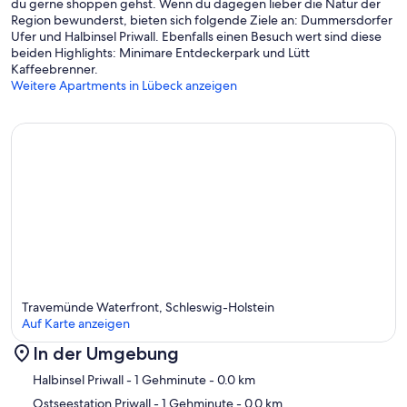
du gerne shoppen gehst. Wenn du dagegen lieber die Natur der
- Ein weiteres Kind kostenfrei (max. 4 Jahre alt)
Region bewunderst, bieten sich folgende Ziele an: Dummersdorfer
Ufer und Halbinsel Priwall. Ebenfalls einen Besuch wert sind diese
- Haustiere: 2
beiden Highlights: Minimare Entdeckerpark und Lütt
Kaffeebrenner.
Weitere Apartments in Lübeck anzeigen
Travemünde Waterfront, Schleswig-Holstein
Auf Karte anzeigen
In der Umgebung
Karte
Halbinsel Priwall
- 1 Gehminute
- 0.0 km
Ostseestation Priwall
- 1 Gehminute
- 0.0 km