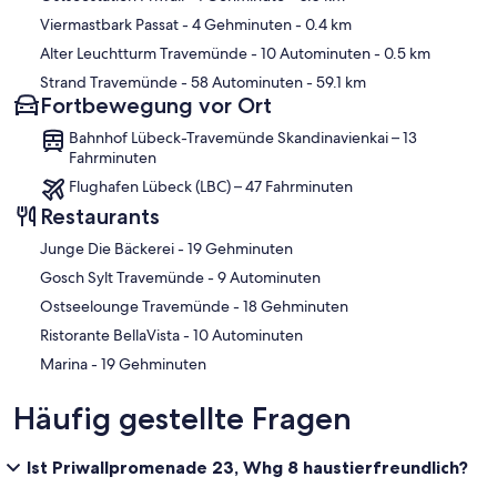
Viermastbark Passat
- 4 Gehminuten
- 0.4 km
Alter Leuchtturm Travemünde
- 10 Autominuten
- 0.5 km
Strand Travemünde
- 58 Autominuten
- 59.1 km
Fortbewegung vor Ort
Bahnhof Lübeck-Travemünde Skandinavienkai – 13
Fahrminuten
Flughafen Lübeck (LBC) – 47 Fahrminuten
Restaurants
‪Junge Die Bäckerei - ‬19 Gehminuten
‪Gosch Sylt Travemünde - ‬9 Autominuten
‪Ostseelounge Travemünde - ‬18 Gehminuten
‪Ristorante BellaVista - ‬10 Autominuten
‪Marina - ‬19 Gehminuten
Häufig gestellte Fragen
Ist Priwallpromenade 23, Whg 8 haustierfreundlich?