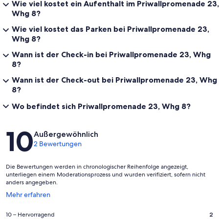
Wie viel kostet ein Aufenthalt im Priwallpromenade 23,
Whg 8?
Wie viel kostet das Parken bei Priwallpromenade 23,
Whg 8?
Wann ist der Check-in bei Priwallpromenade 23, Whg
8?
Wann ist der Check-out bei Priwallpromenade 23, Whg
8?
Wo befindet sich Priwallpromenade 23, Whg 8?
Bewertungen
10
Außergewöhnlich
2 Bewertungen
Die Bewertungen werden in chronologischer Reihenfolge angezeigt,
unterliegen einem Moderationsprozess und wurden verifiziert, sofern nicht
anders angegeben.
Wird
Mehr erfahren
in
einem
2
10 – Hervorragend
2