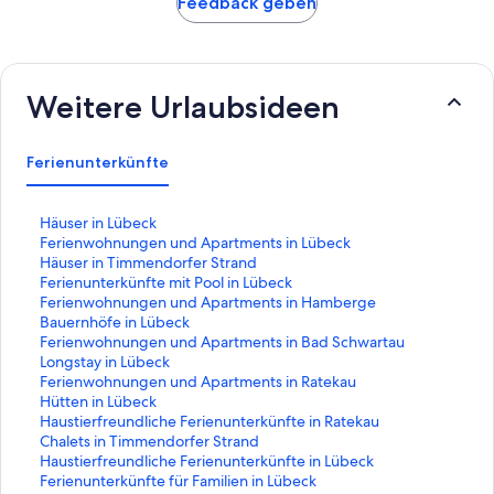
Feedback geben
Weitere Urlaubsideen
Ferienunterkünfte
L
Häuser in Lübeck
i
L
Ferienwohnungen und Apartments in Lübeck
n
i
L
Häuser in Timmendorfer Strand
k
n
i
L
Ferienunterkünfte mit Pool in Lübeck
,
k
n
i
L
Ferienwohnungen und Apartments in Hamberge
d
,
k
n
i
L
Bauernhöfe in Lübeck
e
d
,
k
n
i
L
Ferienwohnungen und Apartments in Bad Schwartau
r
e
d
,
k
n
i
L
Longstay in Lübeck
d
r
e
d
,
k
n
i
L
Ferienwohnungen und Apartments in Ratekau
i
d
r
e
d
,
k
n
i
L
Hütten in Lübeck
e
i
d
r
e
d
,
k
n
i
L
Haustierfreundliche Ferienunterkünfte in Ratekau
f
e
i
d
r
e
d
,
k
n
i
L
Chalets in Timmendorfer Strand
o
f
e
i
d
r
e
d
,
k
n
i
L
Haustierfreundliche Ferienunterkünfte in Lübeck
l
o
f
e
i
d
r
e
d
,
k
n
i
L
Ferienunterkünfte für Familien in Lübeck