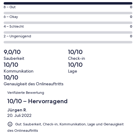
neuen
von
Fenster
0
8 – Gut
0
insgesamt
geöffnet
von
2
0
6 – Okay
0
insgesamt
Gästebewertungen
von
2
0
4 – Schlecht
0
haben
insgesamt
Gästebewertungen
von
eine
2
0
2 – Ungenügend
0
haben
insgesamt
Bewertung
Gästebewertungen
von
eine
2
von
haben
insgesamt
9,0/10
10/10
Bewertung
Gästebewertungen
10
eine
2
von
haben
Sauberkeit
Check-in
-
Bewertung
Gästebewertungen
10/10
10/10
8
eine
Hervorragend
von
haben
-
Bewertung
Kommunikation
Lage
6
eine
10/10
Gut
von
-
Bewertung
4
Genauigkeit des Onlineauftritts
Okay
von
Bewertungen
-
Verifizierte Bewertung
2
Schlecht
-
10/10 – Hervorragend
Ungenügend
Jürgen R.
20. Juli 2022
Gut: Sauberkeit, Check-in, Kommunikation, Lage und Genauigkeit
des Onlineauftritts