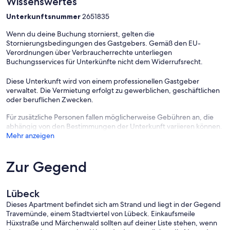
Wissenswertes
Der Priwall ist eine ca. drei Kilometer lange Halbinsel zwischen
Ostsee und Trave im Osten Schleswig-Holsteins und gehört seit
Unterkunftsnummer
2651835
1226 zu Lübeck. Strandvergnügen, Bademöglichkeiten,
Wassersport und Abenteuer direkt vor der Tür Ihres Feriendomizils.
Wenn du deine Buchung stornierst, gelten die
Stornierungsbedingungen des Gastgebers. Gemäß den EU-
Verordnungen über Verbraucherrechte unterliegen
Buchungsservices für Unterkünfte nicht dem Widerrufsrecht.
- Gratis Stellplatz im Parkhaus
Diese Unterkunft wird von einem professionellen Gastgeber
- Verbrauchskosten inklusive
verwaltet. Die Vermietung erfolgt zu gewerblichen, geschäftlichen
oder beruflichen Zwecken.
Für zusätzliche Personen fallen möglicherweise Gebühren an, die
Optional:
abhängig von den Bestimmungen der Unterkunft variieren können.
Mehr anzeigen
- Bettwäsche/Handt.: 25.00 EUR/Pro Person/Aufenth.
Zur Gegend
Lübeck
Dieses Apartment befindet sich am Strand und liegt in der Gegend
Travemünde, einem Stadtviertel von Lübeck. Einkaufsmeile
- Fahrstuhl
Hüxstraße und Märchenwald sollten auf deiner Liste stehen, wenn