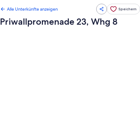
Alle Unterkünfte anzeigen
Speichern
Priwallpromenade 23, Whg 8
Fotogalerie
von
Priwallpromenade
23,
Whg