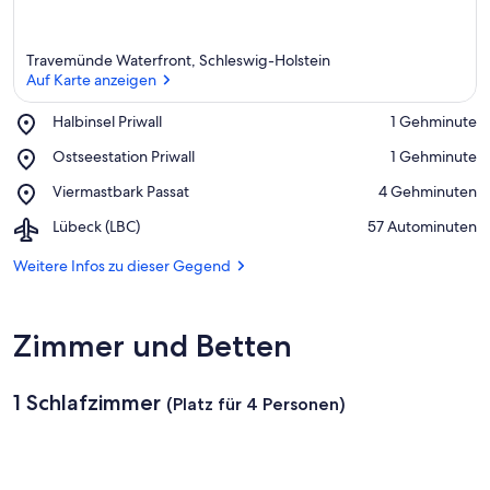
Travemünde Waterfront, Schleswig-Holstein
Auf Karte anzeigen
Place,
Halbinsel Priwall
‪1 Gehminute‬
Halbinsel
Auf Karte anzeigen
Place,
Ostseestation Priwall
‪1 Gehminute‬
Priwall
Ostseestation
Place,
Viermastbark Passat
‪4 Gehminuten‬
Priwall
Viermastbark
Airport,
Lübeck (LBC)
‪57 Autominuten‬
Passat
Lübeck
(LBC)
Weitere Infos zu dieser Gegend
Zimmer und Betten
1 Schlafzimmer
(Platz für 4 Personen)