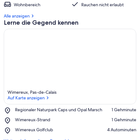
Wohnbereich
Rauchen nicht erlaubt
Alle anzeigen
Lerne die Gegend kennen
Wimereux, Pas-de-Calais
Auf Karte anzeigen
Place,
Regionaler Naturpark Caps und Opal Marsch
‪1 Gehminute‬
Regionaler
Auf Karte anzeigen
Place,
Wimereux-Strand
‪1 Gehminute‬
Naturpark
Wimereux-
Caps
Place,
Wimereux Golfclub
‪4 Autominuten‬
Strand
und
Wimereux
Opal