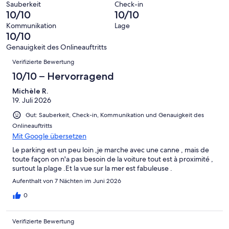
von
haben
Sauberkeit
Check-in
-
Bewertung
Gästebewertungen
10/10
10/10
8
eine
Hervorragend
von
haben
-
Bewertung
Kommunikation
Lage
6
eine
10/10
Gut
von
-
Bewertung
4
Genauigkeit des Onlineauftritts
Okay
von
Bewertungen
-
Verifizierte Bewertung
2
Schlecht
-
10/10 – Hervorragend
Ungenügend
Michèle R.
19. Juli 2026
Gut: Sauberkeit, Check-in, Kommunikation und Genauigkeit des
Onlineauftritts
Mit Google übersetzen
Le parking est un peu loin ,je marche avec une canne , mais de
toute façon on n'a pas besoin de la voiture tout est à proximité ,
surtout la plage .Et la vue sur la mer est fabuleuse .
Aufenthalt von 7 Nächten im Juni 2026
0
Verifizierte Bewertung