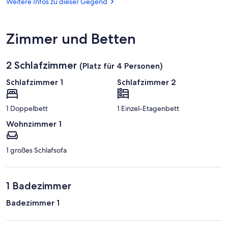
Golfclub
Weitere Infos zu dieser Gegend
Marsch
Zimmer und Betten
2 Schlafzimmer
(Platz für 4 Personen)
Schlafzimmer 1
Schlafzimmer 2
1 Doppelbett
1 Einzel-Etagenbett
Wohnzimmer 1
1 großes Schlafsofa
1 Badezimmer
Badezimmer 1