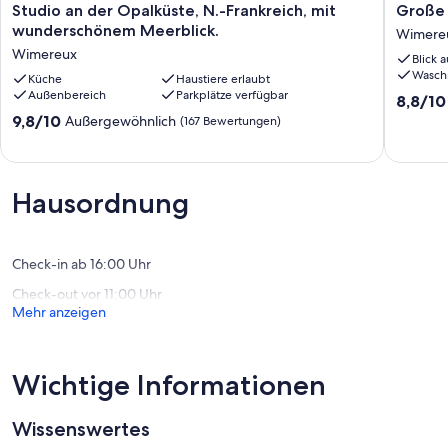
Studio
Große
Studio an der Opalküste, N.-Frankreich, mit
Große 
an
Wohnu
wunderschönem Meerblick.
Wimere
der
"180
Wimereux
Blick 
Opalküste,
Grad
Wasch
N.-
Küche
Haustiere erlaubt
Meerbli
Außenbereich
Parkplätze verfügbar
Frankreich,
Wimere
8.8
8,8/10
mit
von
9.8
9,8/10
Außergewöhnlich
(167 Bewertungen)
wunderschönem
10,
von
Meerblick.
Hervorr
10,
Wimereux
(39
Außergewöhnlich,
Bewert
(167
Hausordnung
Bewertungen)
Check-in ab 16:00 Uhr
Check-out vor 11:00 Uhr
Mehr anzeigen
Wichtige Informationen
Wissenswertes