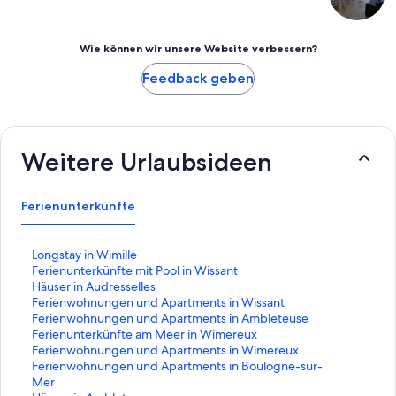
Wie können wir unsere Website verbessern?
Feedback geben
Weitere Urlaubsideen
Ferienunterkünfte
L
Longstay in Wimille
i
L
Ferienunterkünfte mit Pool in Wissant
n
i
L
Häuser in Audresselles
k
n
i
L
Ferienwohnungen und Apartments in Wissant
,
k
n
i
L
Ferienwohnungen und Apartments in Ambleteuse
d
,
k
n
i
L
Ferienunterkünfte am Meer in Wimereux
e
d
,
k
n
i
L
Ferienwohnungen und Apartments in Wimereux
r
e
d
,
k
n
i
L
Ferienwohnungen und Apartments in Boulogne-sur-
d
r
e
d
,
k
n
i
Mer