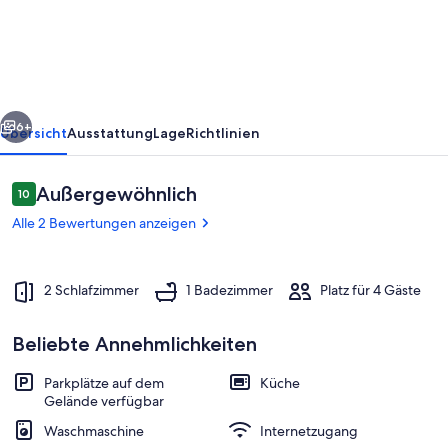
the
sea
rück
Weiter
6+
Übersicht
Ausstattung
Lage
Richtlinien
Bewertungen
Außergewöhnlich
10
10 von 10.
Alle 2 Bewertungen anzeigen
2 Schlafzimmer
1 Badezimmer
Platz für 4 Gäste
Beliebte Annehmlichkeiten
Speisen im Freien
Parkplätze auf dem
Küche
Gelände verfügbar
Waschmaschine
Internetzugang