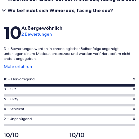
Wo befindet sich Wimereux, facing the sea?
Bewertungen
10
Außergewöhnlich
2 Bewertungen
Die Bewertungen werden in chronologischer Reihenfolge angezeigt,
unterliegen einem Moderationsprozess und wurden verifiziert, sofern nicht
anders angegeben.
Wird
Mehr erfahren
in
einem
2
10 – Hervorragend
2
neuen
von
Fenster
0
8 – Gut
0
insgesamt
geöffnet
von
2
0
6 – Okay
0
insgesamt
Gästebewertungen
von
2
0
4 – Schlecht
0
haben
insgesamt
Gästebewertungen
von
eine
2
0
2 – Ungenügend
0
haben
insgesamt
Bewertung
Gästebewertungen
von
eine
2
von
haben
insgesamt
10/10
10/10
Bewertung
Gästebewertungen
10
eine
2