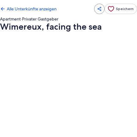
Alle Unterkünfte anzeigen
Speichern
Apartment
·
Privater Gastgeber
Wimereux, facing the sea
Fotogalerie
von
Wimereux,
facing