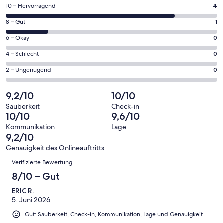
einem
4
10 – Hervorragend
4
neuen
von
Fenster
1
8 – Gut
1
insgesamt
geöffnet
von
5
0
6 – Okay
0
insgesamt
Gästebewertungen
von
5
0
4 – Schlecht
0
haben
insgesamt
Gästebewertungen
von
eine
5
0
2 – Ungenügend
0
haben
insgesamt
Bewertung
Gästebewertungen
von
eine
5
von
haben
insgesamt
9,2/10
10/10
Bewertung
Gästebewertungen
10
eine
5
von
haben
Sauberkeit
Check-in
-
Bewertung
Gästebewertungen
10/10
9,6/10
8
eine
Hervorragend
von
haben
-
Bewertung
Kommunikation
Lage
6
eine
9,2/10
Gut
von
-
Bewertung
4
Genauigkeit des Onlineauftritts
Okay
von
Bewertungen
-
Verifizierte Bewertung
2
Schlecht
-
8/10 – Gut
Ungenügend
ERIC R.
5. Juni 2026
Gut: Sauberkeit, Check-in, Kommunikation, Lage und Genauigkeit