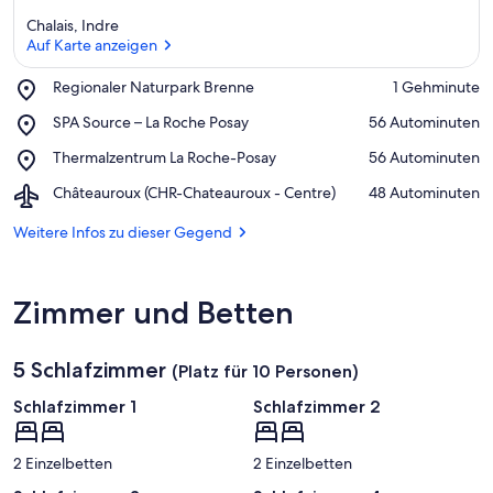
ü
Chalais, Indre
n
Auf Karte anzeigen
f
t
Place,
Regionaler Naturpark Brenne
‪1 Gehminute‬
e
Regionaler
Auf Karte anzeigen
n
Place,
SPA Source – La Roche Posay
‪56 Autominuten‬
Naturpark
SPA
Brenne
Place,
Thermalzentrum La Roche-Posay
‪56 Autominuten‬
i
Source
Thermalzentrum
n
–
Airport,
Châteauroux (CHR-Chateauroux - Centre)
‪48 Autominuten‬
La
La
Châteauroux
Roche-
d
Roche
(CHR-
Weitere Infos zu dieser Gegend
Posay
i
Posay
Chateauroux
e
-
s
Centre)
e
Zimmer und Betten
r
G
5 Schlafzimmer
(Platz für 10 Personen)
e
g
Schlafzimmer 1
Schlafzimmer 2
e
n
d
2 Einzelbetten
2 Einzelbetten