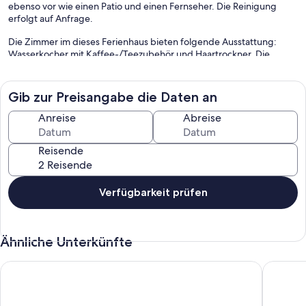
ebenso vor wie einen Patio und einen Fernseher. Die Reinigung
erfolgt auf Anfrage.
Die Zimmer im dieses Ferienhaus bieten folgende Ausstattung:
Wasserkocher mit Kaffee-/Teezubehör und Haartrockner. Die
Zimmer verfügen über Patios. Zur Ausstattung der Küchen gehören
Kühlschrank, Herdplatte, Mikrowelle und Geschirrspüler. Zur
Badausstattung gehört Folgendes: Duschen. Auf Anfrage sind
Gib zur Preisangabe die Daten an
frische Handtücher und frische Bettwäsche erhältlich. Der
Reinigungsservice wird auf Anfrage angeboten.
Anreise
Abreise
Reisende
Verfügbarkeit prüfen
Ähnliche Unterkünfte
Grande maison avec piscine Large house with swimming pool
Großes 