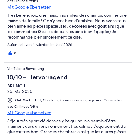
des Onlineauftritts
Mit Google übersetzen
Très bel endroit, une maison au milieu des champs, comme une
maison de famille ! On s'y sent bien d'emblée !Nous avons tous
bien aimé les pièces spacieuses, décorées avec goût ainsi que
les commodités (3 salles de bain, cuisine bien équipée).Je
recommande bien sincèrement ce gite.
Aufenthalt von 4 Nächten im Juni 2026
0
Verifizierte Bewertung
10/10 – Hervorragend
BRUNO 1.
25. Mai 2026
Gut: Sauberkeit, Check-in, Kommunikation, Lage und Genauigkeit
des Onlineauftritts
Mit Google übersetzen
Séjour très apprécié dans ce gîte qui nous a permis d’être
vraiment dans un environnement très calme . L’équipement du
gîte est tres bon. Grandes chambres ainsi que les autres pièces