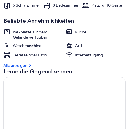
5 Schlafzimmer
3 Badezimmer
Platz für 10 Gäste
b
e
Beliebte Annehmlichkeiten
s
t
e
Parkplätze auf dem
Küche
n
Gelände verfügbar
Waschmaschine
Grill
b
e
Terrasse oder Patio
Internetzugang
w
e
Alle anzeigen
r
Lerne die Gegend kennen
t
e
t
e
n
U
n
t
e
r
k