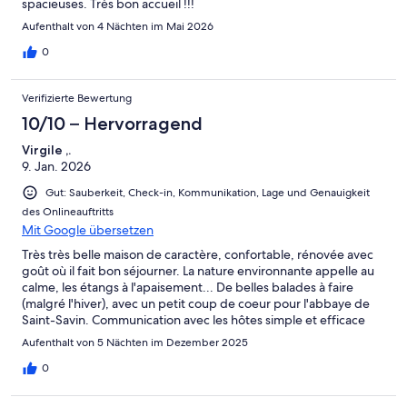
spacieuses. Très bon accueil !!!
Aufenthalt von 4 Nächten im Mai 2026
0
Verifizierte Bewertung
10/10 – Hervorragend
Virgile ,.
9. Jan. 2026
Gut: Sauberkeit, Check-in, Kommunikation, Lage und Genauigkeit
des Onlineauftritts
Mit Google übersetzen
Très très belle maison de caractère, confortable, rénovée avec
goût où il fait bon séjourner. La nature environnante appelle au
calme, les étangs à l'apaisement... De belles balades à faire
(malgré l'hiver), avec un petit coup de coeur pour l'abbaye de
Saint-Savin. Communication avec les hôtes simple et efficace
Toutes les conditions sont reunies pour passer un agréable
Aufenthalt von 5 Nächten im Dezember 2025
séjour !
0