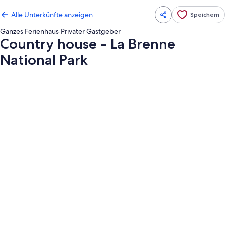
Alle Unterkünfte anzeigen
Speichern
Ganzes Ferienhaus
·
Privater Gastgeber
Country house - La Brenne
National Park
Fotogalerie
von
Country