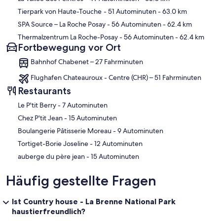
Tierpark von Haute-Touche
- 51 Autominuten
- 63.0 km
SPA Source – La Roche Posay
- 56 Autominuten
- 62.4 km
Thermalzentrum La Roche-Posay
- 56 Autominuten
- 62.4 km
Fortbewegung vor Ort
Bahnhof Chabenet – 27 Fahrminuten
Flughafen Chateauroux - Centre (CHR) – 51 Fahrminuten
Restaurants
‪Le P'tit Berry - ‬7 Autominuten
‪Chez P'tit Jean - ‬15 Autominuten
‪Boulangerie Pâtisserie Moreau - ‬9 Autominuten
‪Tortiget-Borie Joseline - ‬12 Autominuten
‪auberge du père jean - ‬15 Autominuten
Häufig gestellte Fragen
Ist Country house - La Brenne National Park
haustierfreundlich?