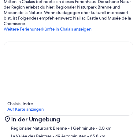
Mitten in Chalais befindet sich dieses Ferienhaus. Die schöne Natur
der Region erlebst du hier: Regionaler Naturpark Brenne und
Maison de la Nature. Wenn du dagegen eher kulturell interessiert
bist, ist Folgendes empfehlenswert: Naillac Castle und Musée de la
Chemiserie.
Weitere Ferienunterkünfte in Chalais anzeigen
Chalais, Indre
Auf Karte anzeigen
In der Umgebung
Karte
Regionaler Naturpark Brenne
- 1 Gehminute
- 0.0 km
La Vallée des Peintres
- 49 Autominuten
- 65.8 km