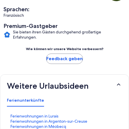
Sprachen:
Französisch
Premium-Gastgeber
Sie bieten ihren Gästen durchgehend großartige
Erfahrungen.
Wie können wir unsere Website verbessern?
Feedback geben
Weitere Urlaubsideen
Ferienunterkünfte
L
Ferienwohnungen in Lurais
i
L
Ferienwohnungen in Argenton-sur-Creuse
n
i
L
Ferienwohnungen in Méobecq