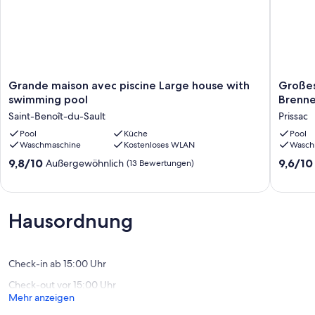
Grande
Großes
Grande maison avec piscine Large house with
Großes
maison
Ferienh
swimming pool
Brenn
avec
Domain
Saint-Benoît-du-Sault
Prissac
piscine
de
Large
Pool
Küche
Montge
Pool
Waschmaschine
Kostenloses WLAN
Wasch
house
in
with
Brenne
9.8
9.6
9,8/10
9,6/10
Außergewöhnlich
(13 Bewertungen)
swimming
Prissac
von
von
pool
10,
10,
Saint-
Außergewöhnlich,
Außerge
Benoît-
(13
(12
Hausordnung
du-
Bewertungen)
Bewert
Sault
Check-in ab 15:00 Uhr
Check-out vor 15:00 Uhr
Mehr anzeigen