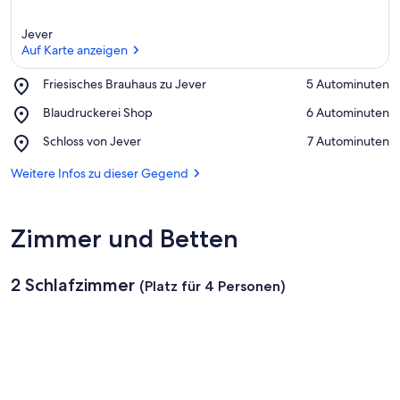
Jever
Auf Karte anzeigen
Place,
Friesisches Brauhaus zu Jever
‪5 Autominuten‬
Friesisches
Auf Karte anzeigen
Place,
Blaudruckerei Shop
‪6 Autominuten‬
Brauhaus
Blaudruckerei
zu
Place,
Schloss von Jever
‪7 Autominuten‬
Shop
Jever
Schloss
von
Weitere Infos zu dieser Gegend
Jever
Zimmer und Betten
2 Schlafzimmer
(Platz für 4 Personen)