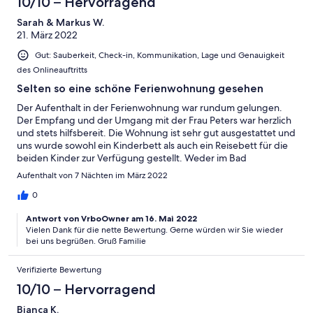
10/10 – Hervorragend
Sarah & Markus W.
21. März 2022
Gut: Sauberkeit, Check-in, Kommunikation, Lage und Genauigkeit
des Onlineauftritts
Selten so eine schöne Ferienwohnung gesehen
Der Aufenthalt in der Ferienwohnung war rundum gelungen.
Der Empfang und der Umgang mit der Frau Peters war herzlich
und stets hilfsbereit. Die Wohnung ist sehr gut ausgestattet und
uns wurde sowohl ein Kinderbett als auch ein Reisebett für die
beiden Kinder zur Verfügung gestellt. Weder im Bad
(Handtücher, Toilettenpapier, Reinigungsmittel etc.) noch in der
Aufenthalt von 7 Nächten im März 2022
Küche (Geschirrhandtücher, Ausstattung zum Kochen,
Reinigungsmittel, Willkommensgeschenk) hat irgendetwas
0
gefehlt. Insgesamt eine großzügige, liebe- und geschmackvoll
Antwort von VrboOwner am 16. Mai 2022
eingerichtete Ferienwohnung in die wir in Zukunft gerne
Vielen Dank für die nette Bewertung. Gerne würden wir Sie wieder
wieder einkehren!
bei uns begrüßen. Gruß Familie
Verifizierte Bewertung
10/10 – Hervorragend
Bianca K.