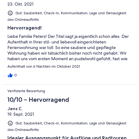
23. Okt. 2021
Gut: Sauberkeit, Check-in, Kommunikation, Lage und Genauigkeit
des Onlineauftritts
Hervorragend!
Liebe Familie Peters! Der Titel sagt ja eigentlich schon alles. Der
Aufenthalt in Ihrer stil- und liebevoll eingerichteten
Ferienwohnung war toll. So eine saubere und gepflegte
Wohnung haben wir tatsächlich bisher noch nicht gehabt. Wir
haben uns vom ersten Moment an pudelwohl gefühlt, fast wie
zuhause. Für den herzlichen Empfang, die netten Gespräche
Aufenthalt von 6 Nächten im Oktober 2021
und den netten Abschied möchten wir uns nun bei Ihnen ganz
herzlich bedanken. Bleibt gesund! Liebe Grüße Familie Kupp
0
Verifizierte Bewertung
10/10 – Hervorragend
Jens C.
19. Sept. 2021
Gut: Sauberkeit, Check-in, Kommunikation, Lage und Genauigkeit
des Onlineauftritts
Idealer Ausgangspunkt für Ausflüge und Radtouren