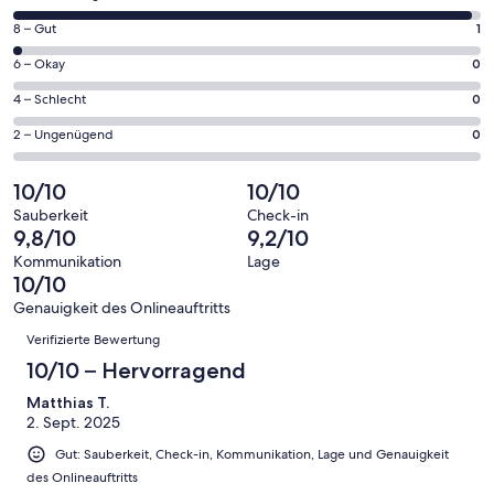
neuen
von
Fenster
1
8 – Gut
1
insgesamt
geöffnet
von
43
0
6 – Okay
0
insgesamt
Gästebewertungen
von
43
0
4 – Schlecht
0
haben
insgesamt
Gästebewertungen
von
eine
43
0
2 – Ungenügend
0
haben
insgesamt
Bewertung
Gästebewertungen
von
eine
43
von
haben
insgesamt
10/10
10/10
Bewertung
Gästebewertungen
10
eine
43
von
haben
Sauberkeit
Check-in
-
Bewertung
Gästebewertungen
9,8/10
9,2/10
8
eine
Hervorragend
von
haben
-
Bewertung
Kommunikation
Lage
6
eine
10/10
Gut
von
-
Bewertung
4
Genauigkeit des Onlineauftritts
Okay
von
Bewertungen
-
Verifizierte Bewertung
2
Schlecht
-
10/10 – Hervorragend
Ungenügend
Matthias T.
2. Sept. 2025
Gut: Sauberkeit, Check-in, Kommunikation, Lage und Genauigkeit
des Onlineauftritts