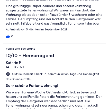
Eine großzügige, super-saubere und absolut vollständig
ausgestattete Ferienwohnung! Wir waren als Paar dort, die
Wohnung bietet aber locker Platz für vier Erwachsene oder eine
Familie. Der Empfang und der Kontakt zu den Gastgebern war
sehr nett, hilfsbereit und gastfreundlich. Für unsere Fahrräder
und den Radträger bekamen wir einen (großen) Platz in der
Aufenthalt von 5 Nächten im September 2021
Garage, so dass diese sicher und trocken abgestellt werden
konnten, klasse! Mehrere Bäcker und gute
0
Einkaufsmöglichkeiten sind in fünf Minuten per Fahrrad
erreichbar. Die Wohnung ist ein idealer Ausgangspunkt für
Verifizierte Bewertung
Ausflüge und Radtouren im Wangerland, an der Küste und auf
die Inseln. Wir kommen gern wieder!
10/10 – Hervorragend
Kathrin P.
14. Juli 2021
Gut: Sauberkeit, Check-in, Kommunikation, Lage und Genauigkeit
des Onlineauftritts
Sehr schöne Ferienwohnung!
Wir waren für eine Woche Ostfriesland-Urlaub in Jever und
hatten uns bei Familie Peters die Ferienwohnung gemietet. Der
Empfang der Gastgeber war sehr herzlich und nett. Die
Ferienwohnung ist sehr geräumig, schön und geschmackvoll