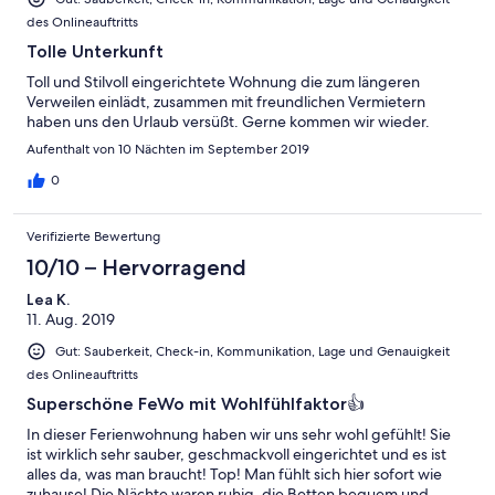
des Onlineauftritts
Tolle Unterkunft
Toll und Stilvoll eingerichtete Wohnung die zum längeren
Verweilen einlädt, zusammen mit freundlichen Vermietern
haben uns den Urlaub versüßt. Gerne kommen wir wieder.
Aufenthalt von 10 Nächten im September 2019
0
Verifizierte Bewertung
10/10 – Hervorragend
Lea K.
11. Aug. 2019
Gut: Sauberkeit, Check-in, Kommunikation, Lage und Genauigkeit
des Onlineauftritts
Superschöne FeWo mit Wohlfühlfaktor👍
In dieser Ferienwohnung haben wir uns sehr wohl gefühlt! Sie
ist wirklich sehr sauber, geschmackvoll eingerichtet und es ist
alles da, was man braucht! Top! Man fühlt sich hier sofort wie
zuhause! Die Nächte waren ruhig, die Betten bequem und