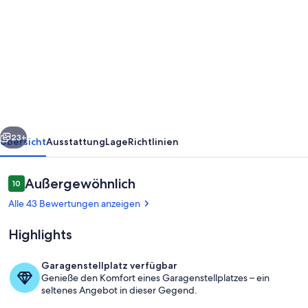
von
Großzügige
und
sehr
hochwertige
Ferienwohnung
in
rück
Weiter
Jever,
23+
Übersicht
Ausstattung
Lage
Richtlinien
4****DTV
zertifiziert
Bewertungen
Außergewöhnlich
10
10 von 10.
Alle 43 Bewertungen anzeigen
Highlights
Garagenstellplatz verfügbar
Genieße den Komfort eines Garagenstellplatzes – ein
Das friesische Brauhaus
seltenes Angebot in dieser Gegend.