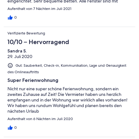
eingerichtet. Sehr bequeme Betten. Alle Fenster sind mit
Insektenschutz ausgestattet, was uns sehr entgegen kam. Die
Aufenthalt von 7 Nächten im Juli 2021
überdachte, an einer Seite offene Terrasse (auch großflächig
mit Insektenschutz) haben wir sehr genossen, an warmen Tagen
0
war es dort angenehm kühl & man hatte stets Vogelgezwitscher
in den Ohren. Die kleine Innenstadt von Jever mit vielen kleinen
Verifizierte Bewertung
Lädchen und guten Restaurants sind keine 5 Fahrminuten von
der Ferienwohnung entfernt. Einen Bäcker mit toller Auswahl
10/10 – Hervorragend
findet man gleich um die Ecke, ein Supermarkt ist auch in
Sandra S.
wenigen Mnuten zu erreichen. Wir hatten dort eine sehr
29. Juli 2020
angenehme Zeit. Vielen Dank an Familie Peters.
Gut: Sauberkeit, Check-in, Kommunikation, Lage und Genauigkeit
des Onlineauftritts
Super Ferienwohnung
Nicht nur eine super schöne Ferienwohnung, sondern ein
zweites Zuhause auf Zeit! Die Vermieter haben uns herzlich
empfangen und in der Wohnung war wirklich alles vorhanden!
Wir haben uns rundum Wohlgefühl und planen bereits den
nächsten Urlaub
Aufenthalt von 6 Nächten im Juli 2020
0