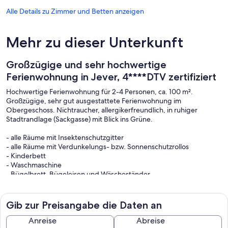
Alle Details zu Zimmer und Betten anzeigen
Mehr zu dieser Unterkunft
Großzügige und sehr hochwertige
Ferienwohnung in Jever, 4****DTV zertifiziert
Hochwertige Ferienwohnung für 2-4 Personen, ca. 100 m².
Großzügige, sehr gut ausgestattete Ferienwohnung im
Obergeschoss. Nichtraucher, allergikerfreundlich, in ruhiger
Stadtrandlage (Sackgasse) mit Blick ins Grüne.
- alle Räume mit Insektenschutzgitter
- alle Räume mit Verdunkelungs- bzw. Sonnenschutzrollos
- Kinderbett
- Waschmaschine
- Bügelbrett, Bügeleisen und Wäscheständer
- Gesellschaftsspiele und Bücher
- Einkaufsmöglichkeiten einschl. Bäcker und Metzger in der Nähe
- PKW-Einstellplatz
Gib zur Preisangabe die Daten an
- Eine abschließbare Doppelgarage steht Ihnen für
Fahrräder, E-Bikes und PKW auf Anfrage zur
Anreise
Abreise