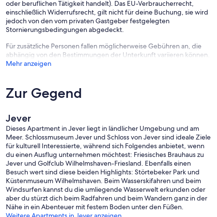
oder beruflichen Tätigkeit handelt). Das EU-Verbraucherrecht,
einschließlich Widerrufsrecht, gilt nicht für deine Buchung, sie wird
jedoch von den vom privaten Gastgeber festgelegten
Stornierungsbedingungen abgedeckt.
Für zusätzliche Personen fallen möglicherweise Gebühren an, die
abhängig von den Bestimmungen der Unterkunft variieren können.
Mehr anzeigen
Zur Gegend
Jever
Dieses Apartment in Jever liegt in ländlicher Umgebung und am
Meer. Schlossmuseum Jever und Schloss von Jever sind ideale Ziele
für kulturell Interessierte, während sich Folgendes anbietet, wenn
du einen Ausflug unternehmen möchtest: Friesisches Brauhaus zu
Jever und Golfclub Wilhelmshaven-Friesland. Ebenfalls einen
Besuch wert sind diese beiden Highlights: Störtebeker Park und
Küstenmuseum Wilhelmshaven. Beim Wasserskifahren und beim
Windsurfen kannst du die umliegende Wasserwelt erkunden oder
aber du stürzt dich beim Radfahren und beim Wandern ganz in der
Nähe in ein Abenteuer mit festem Boden unter den Füßen.
Weitere Apartments in Jever anzeigen