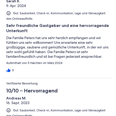
Sarah K.
9. Apr. 2024
Gut: Sauberkeit, Check-in, Kommunikation, Lage und Genauigkeit
des Onlineauftritts
Sehr freundliche Gastgeber und eine hervorragende
Unterkunft
Die Familie Peters hat uns sehr herzlich empfangen und wir
fühlten uns sehr willkommen! Uns erwartete eine sehr
großzügige, saubere und gemütliche Unterkunft, in der wir uns
sehr wohl gefühlt haben. Die Familie Peters ist sehr
familienfreundlich und ist bei Fragen jederzeit ansprechbar.
Vielen Dank für die schönen Tage in Jever!
Aufenthalt von 5 Nächten im März 2024
0
Verifizierte Bewertung
10/10 – Hervorragend
Andreas M.
16. Sept. 2023
Gut: Sauberkeit, Check-in, Kommunikation, Lage und Genauigkeit
des Onlineauftritts