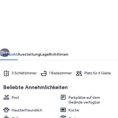
von
Charmante
maison
avec
piscine
chauffée
et
rück
Weiter
jardin
19+
Übersicht
Ausstattung
Lage
Richtlinien
privatif
près
3 Schlafzimmer
1 Badezimmer
Platz für 6 Gäste
d'Argenton-
sur-
Beliebte Annehmlichkeiten
Creuse
Pool
Parkplätze auf dem
Gelände verfügbar
Außenbereich
Haustierfreundlich
Küche