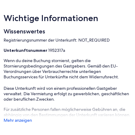
CHÂTEAUROUX>A20 RICHTUNG LIMOGES>AUSFAHRT N
17>ARGENTON-SUR-CREUSE>STADTZENTRUM>GARGILESSE
Wichtige Informationen
D48>8 KM GEHEN, DANN DIE D54 LE MENOUX
NEHMEN>KIRCHE>RECHTS ABbiegen RUE BASSE>NOCH RECHTS
Wissenswertes
RUE JORGE CARRASCO DANN LINKS IMPASSE DES ARTISTES .
Registrierungsnummer der Unterkunft: NOT_REQUIRED
Unterkunftsnummer
1952317a
Wenn du deine Buchung stornierst, gelten die
Stornierungsbedingungen des Gastgebers. Gemäß den EU-
Verordnungen über Verbraucherrechte unterliegen
Buchungsservices für Unterkünfte nicht dem Widerrufsrecht.
Diese Unterkunft wird von einem professionellen Gastgeber
verwaltet. Die Vermietung erfolgt zu gewerblichen, geschäftlichen
oder beruflichen Zwecken.
Für zusätzliche Personen fallen möglicherweise Gebühren an, die
abhängig von den Bestimmungen der Unterkunft variieren können.
Mehr anzeigen