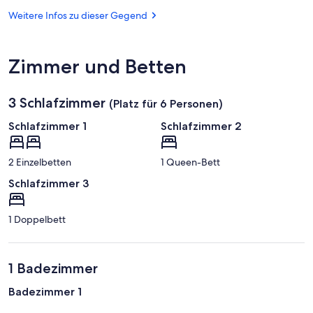
Châteauroux
von
(CHR-
Weitere Infos zu dieser Gegend
Argentomagus
Chateauroux
-
Centre)
Zimmer und Betten
3 Schlafzimmer
(Platz für 6 Personen)
Schlafzimmer 1
Schlafzimmer 2
2 Einzelbetten
1 Queen-Bett
Schlafzimmer 3
1 Doppelbett
1 Badezimmer
Badezimmer 1