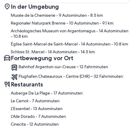
In der Umgebung
Karte
Musée de la Chemiserie
- 9 Autominuten
- 8.5 km
Regionaler Naturpark Brenne
- 10 Autominuten
- 9.1 km
Archäologisches Museum von Argentomagus
- 14 Autominuten
- 10.8 km
Église Saint-Marcel de Saint-Marcel
- 14 Autominuten
- 10.8 km
Schloss St. Marcel
- 14 Autominuten
- 14.5 km
Fortbewegung vor Ort
Bahnhof Argenton-sur-Creuse – 12 Fahrminuten
Flughafen Chateauroux - Centre (CHR) – 32 Fahrminuten
Restaurants
‪Auberge De La Plage - ‬17 Autominuten
‪Le Carnot - ‬7 Autominuten
‪L'Essentiel - ‬13 Autominuten
‪L'Aile Dorado - ‬7 Autominuten
‪Cinecita - ‬12 Autominuten