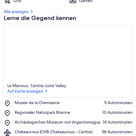
Grill
Garten
Alle anzeigen
Lerne die Gegend kennen
Le Menoux, Centre-Loire Valley
Auf Karte anzeigen
Place,
Musée de la Chemiserie
‪9 Autominuten‬
Musée
Auf Karte anzeigen
Place,
Regionaler Naturpark Brenne
‪10 Autominuten‬
de
Regionaler
la
Place,
Archäologisches Museum von Argentomagus
‪14 Autominuten‬
Naturpark
Chemiserie
Archäologisches
Brenne
Airport,
Châteauroux (CHR-Chateauroux - Centre)
‪38 Autominuten‬
Museum