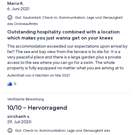
Mario K.
6. Juni 2021
Gut: Sauberkeit, Check-in, Kommunikation, Lage und Genauigkeit
des Onlineauftritts
Outstanding hospitality combined with a location
which makes you just wanna get on your knees
This accommodation exceeded our expectations upon arrival by
far!! The sea and bay view from the terrace is to die for. It is a
very peaceful place and there is a large garden plus a private
access to the sea where you can go for a swim. The whole
property is fully equipped no matter what you are aiming at to
do next and also very clean. Even the fridge was filled up with
Aufenthalt von 6 Nächten im Mai 2021
food and drinks, most of them fresh and local produces. I almost
feel embarrassed to mention that one (of the many) coffee
0
making devices wasn't working... The hosts Eleni and her father
Nikos are super friendly and were always ready to help. Upon
Verifizierte Bewertung
departure we even got some homemade olive oil and avocados
to take home with us. Seriously, this place is highly
10/10 – Hervorragend
recommendable and I will always come back. I travel a lot, but
sirichanh s.
this retreat really made a difference!! Σας ευχαριστώ και θα
29. Juli 2020
σας πούμε σύντομα, Eleni and Nikos!
Gut: Check-in, Kommunikation, Lage und Genauigkeit des