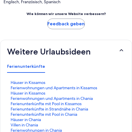
Englisch, Französisch, Spanisch
Wie können wir unsere Website verbessern?
Feedback geben
Weitere Urlaubsideen
Ferienunterkünfte
L
Häuser in Kissamos
i
L
Ferienwohnungen und Apartments in Kissamos
n
i
L
Häuser in Kissamos
k
n
i
L
Ferienwohnungen und Apartments in Chania
,
k
n
i
L
Ferienunterkünfte mit Pool in Kissamos
d
,
k
n
i
L
Ferienunterkünfte in Strandnähe in Chania
e
d
,
k
n
i
L
Ferienunterkünfte mit Pool in Chania
r
e
d
,
k
n
i
L
Häuser in Chania
d
r
e
d
,
k
n
i
L
Villen in Chania
i
d
r
e
d
,
k
n
i
L
Ferienwohnungen in Chania