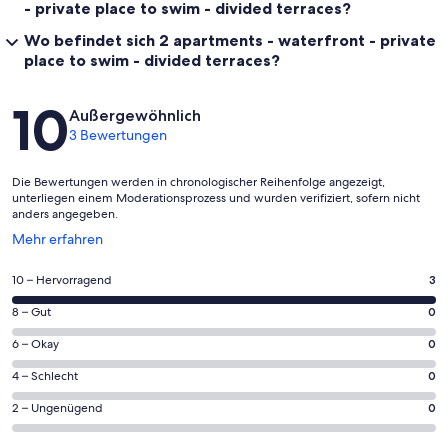
- private place to swim - divided terraces?
Wo befindet sich 2 apartments - waterfront - private
place to swim - divided terraces?
Bewertungen
10
Außergewöhnlich
3 Bewertungen
Die Bewertungen werden in chronologischer Reihenfolge angezeigt,
unterliegen einem Moderationsprozess und wurden verifiziert, sofern nicht
anders angegeben.
Wird
Mehr erfahren
in
einem
3
10 – Hervorragend
3
neuen
von
Fenster
0
8 – Gut
0
insgesamt
geöffnet
von
3
0
6 – Okay
0
insgesamt
Gästebewertungen
von
3
0
4 – Schlecht
0
haben
insgesamt
Gästebewertungen
von
eine
3
0
2 – Ungenügend
0
haben
insgesamt
Bewertung
Gästebewertungen
von
eine
3