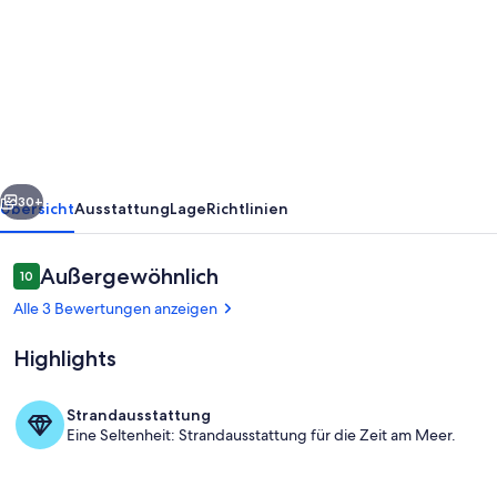
2
apartments
-
waterfront
-
private
rück
Weiter
place
30+
Übersicht
Ausstattung
Lage
Richtlinien
to
swim
Bewertungen
Außergewöhnlich
10
10 von 10.
-
Alle 3 Bewertungen anzeigen
divided
Highlights
terraces
Strandausstattung
Eine Seltenheit: Strandausstattung für die Zeit am Meer.
Unterkunftsgelände