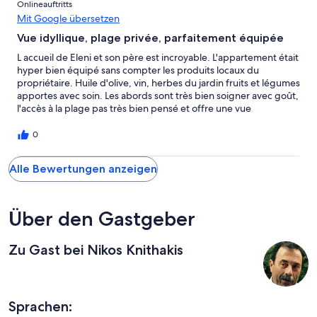
Onlineauftritts
Mit Google übersetzen
Vue idyllique, plage privée, parfaitement équipée
L accueil de Eleni et son père est incroyable. L'appartement était
hyper bien équipé sans compter les produits locaux du
propriétaire. Huile d'olive, vin, herbes du jardin fruits et légumes
apportes avec soin. Les abords sont très bien soigner avec goût,
l'accès à la plage pas très bien pensé et offre une vue
extraordinaire sur la baie de kissamos. la terrasse offre la
possibilité de cuisiner et de faire un barbecue devant un
0
magnifique au coucher de soleil. La cerise sur le gâteau, Nikos
nous à cuisine un repas gargantuesque lors de notre séjour. Un
Alle Bewertungen anzeigen
grand merci
Über den Gastgeber
Zu Gast bei Nikos Knithakis
Sprachen: