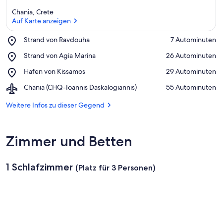
Chania, Crete
Auf Karte anzeigen
Place,
Strand von Ravdouha
‪7 Autominuten‬
Strand
Auf Karte anzeigen
Place,
Strand von Agia Marina
‪26 Autominuten‬
von
Strand
Ravdouha
Place,
Hafen von Kissamos
‪29 Autominuten‬
von
Hafen
Agia
Airport,
Chania (CHQ-Ioannis Daskalogiannis)
‪55 Autominuten‬
von
Marina
Chania
Kissamos
(CHQ-
Weitere Infos zu dieser Gegend
Ioannis
Daskalogiannis)
Zimmer und Betten
1 Schlafzimmer
(Platz für 3 Personen)