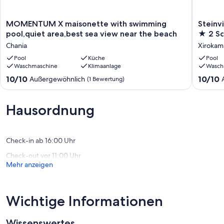
MOMENTUM
Steinvill
MOMENTUM X maisonette with swimming
Steinv
X
★
pool,quiet area,best sea view near the beach
★ 2 Sc
maisonette
Meerbli
Chania
Xirokam
with
★
swimming
Pool
Küche
beheizt
Pool
Waschmaschine
Klimaanlage
Wasch
pool,quiet
Privatpo
area,best
★
10.0
10.0
10/10
10/10
Außergewöhnlich
(1 Bewertung)
sea
2
von
von
view
Schlafz
10,
10,
near
und
Außergewöhnlich,
Außerge
Hausordnung
the
5
(1
(2
beach
Schlafpl
Bewertung)
Bewert
Chania
Xirokam
Check-in ab 16:00 Uhr
Check-out vor 11:00 Uhr
Mehr anzeigen
Wichtige Informationen
Wissenswertes