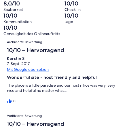
von
haben
insgesamt
8,0/10
10/10
Bewertung
Gästebewertungen
10
eine
3
von
haben
Sauberkeit
Check-in
-
Bewertung
Gästebewertungen
10/10
10/10
8
eine
Hervorragend
von
haben
-
Bewertung
Kommunikation
Lage
6
eine
10/10
Gut
von
-
Bewertung
4
Genauigkeit des Onlineauftritts
Okay
von
Bewertungen
-
Archivierte Bewertung
2
Schlecht
-
10/10 – Hervorragend
Ungenügend
Kerstin S.
7. Sept. 2017
Mit Google übersetzen
Wonderful site - host friendly and helpful
The place is a little paradise and our host nikos was very, very
nice and helpful no matter what....
0
Verifizierte Bewertung
10/10 – Hervorragend