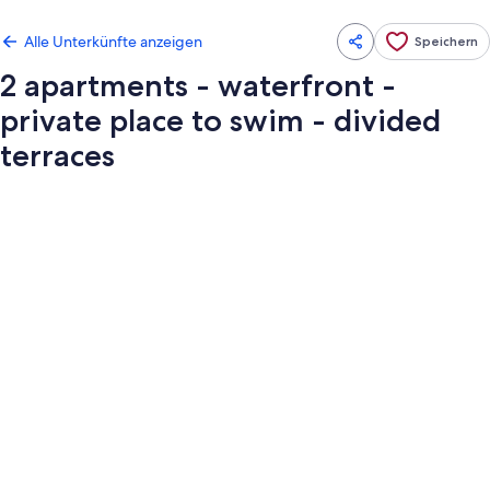
Alle Unterkünfte anzeigen
Speichern
2 apartments - waterfront -
private place to swim - divided
terraces
Fotogalerie
von