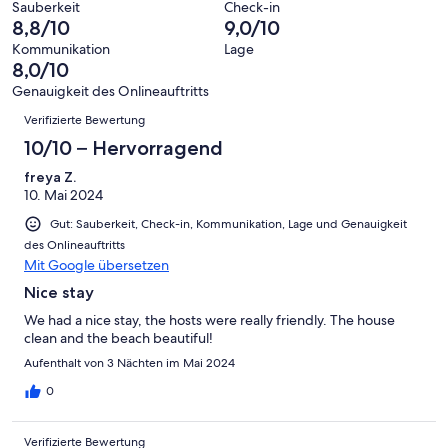
von
haben
Sauberkeit
Check-in
-
Bewertung
Gästebewertungen
8,8/10
9,0/10
8
eine
Hervorragend
von
haben
-
Bewertung
Kommunikation
Lage
6
eine
8,0/10
Gut
von
-
Bewertung
4
Genauigkeit des Onlineauftritts
Okay
von
Bewertungen
-
Verifizierte Bewertung
2
Schlecht
-
10/10 – Hervorragend
Ungenügend
freya Z.
10. Mai 2024
Gut: Sauberkeit, Check-in, Kommunikation, Lage und Genauigkeit
des Onlineauftritts
Mit Google übersetzen
Nice stay
We had a nice stay, the hosts were really friendly. The house
clean and the beach beautiful!
Aufenthalt von 3 Nächten im Mai 2024
0
Verifizierte Bewertung