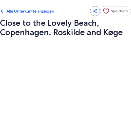
Alle Unterkünfte anzeigen
Speichern
Close to the Lovely Beach,
Copenhagen, Roskilde and Køge
Fotogalerie
von
Close