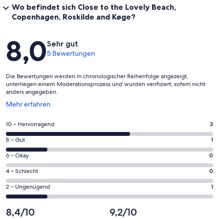
Wo befindet sich Close to the Lovely Beach,
Copenhagen, Roskilde and Køge?
Bewertungen
8,0
Sehr gut
5 Bewertungen
Die Bewertungen werden in chronologischer Reihenfolge angezeigt,
unterliegen einem Moderationsprozess und wurden verifiziert, sofern nicht
anders angegeben.
Wird
Mehr erfahren
in
einem
3
10 – Hervorragend
3
neuen
von
Fenster
1
8 – Gut
1
insgesamt
geöffnet
von
5
0
6 – Okay
0
insgesamt
Gästebewertungen
von
5
0
4 – Schlecht
0
haben
insgesamt
Gästebewertungen
von
eine
5
1
2 – Ungenügend
1
haben
insgesamt
Bewertung
Gästebewertungen
von
eine
5
von
haben
insgesamt
8,4/10
9,2/10
Bewertung
Gästebewertungen
10
eine
5