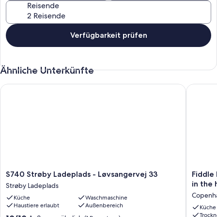
Zimmern zur Verfügung.
Reisende
Verfügbarkeit prüfen
Ähnliche Unterkünfte
S740 Strøby Ladeplads - Løvsangervej 33
Fiddle H
S740
Fiddle
S740 Strøby Ladeplads - Løvsangervej 33
Fiddle
Strøby
House:
in the
Strøby Ladeplads
Ladeplads
Your
Copenha
Küche
Waschmaschine
-
chic
Haustiere erlaubt
Außenbereich
Løvsangervej
and
Küche
Trockn
33
charmin