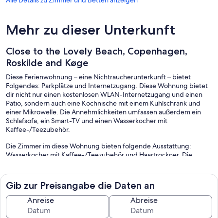
Mehr zu dieser Unterkunft
Close to the Lovely Beach, Copenhagen,
Roskilde and Køge
Diese Ferienwohnung – eine Nichtraucherunterkunft – bietet
Folgendes: Parkplätze und Internetzugang. Diese Wohnung bietet
dir nicht nur einen kostenlosen WLAN-Internetzugang und einen
Patio, sondern auch eine Kochnische mit einem Kühlschrank und
einer Mikrowelle. Die Annehmlichkeiten umfassen außerdem ein
Schlafsofa, ein Smart-TV und einen Wasserkocher mit
Kaffee-/Teezubehör.
Die Zimmer im diese Wohnung bieten folgende Ausstattung:
Wasserkocher mit Kaffee-/Teezubehör und Haartrockner. Die
Zimmer verfügen über Patios. Zur Ausstattung der Kochnischen
gehören Kühlschrank und Mikrowelle. Zur Badausstattung gehört
Folgendes: Duschen.
Gib zur Preisangabe die Daten an
Diese Ferienwohnung in Karlslunde bietet dir einen kostenlosen
Anreise
Abreise
WLAN-Zugang mit einer Geschwindigkeit von > 500 MBit/s (reicht
für > 6 Personen oder > 10 Geräte). Smart-TVs stehen in den