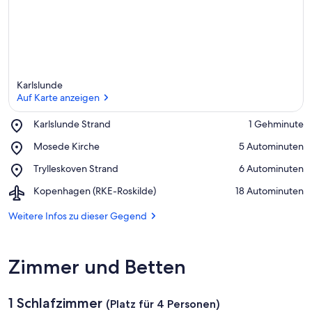
Karlslunde
Auf Karte anzeigen
Place,
Karlslunde Strand
‪1 Gehminute‬
Karlslunde
Auf Karte anzeigen
Place,
Mosede Kirche
‪5 Autominuten‬
Strand
Mosede
Place,
Trylleskoven Strand
‪6 Autominuten‬
Kirche
Trylleskoven
Airport,
Kopenhagen (RKE-Roskilde)
‪18 Autominuten‬
Strand
Kopenhagen
(RKE-
Weitere Infos zu dieser Gegend
Roskilde)
Zimmer und Betten
1 Schlafzimmer
(Platz für 4 Personen)