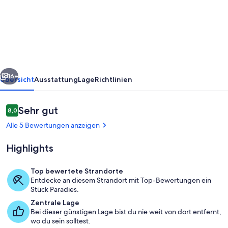
to
the
Lovely
Beach,
Copenhagen,
rück
Weiter
Roskilde
16+
Übersicht
Ausstattung
Lage
Richtlinien
and
Køge
Bewertungen
Sehr gut
8,0
8,0 von 10.
Alle 5 Bewertungen anzeigen
Highlights
Top bewertete Strandorte
Entdecke an diesem Strandort mit Top-Bewertungen ein
Unterkunftsgelände
Stück Paradies.
Zentrale Lage
Bei dieser günstigen Lage bist du nie weit von dort entfernt,
wo du sein solltest.