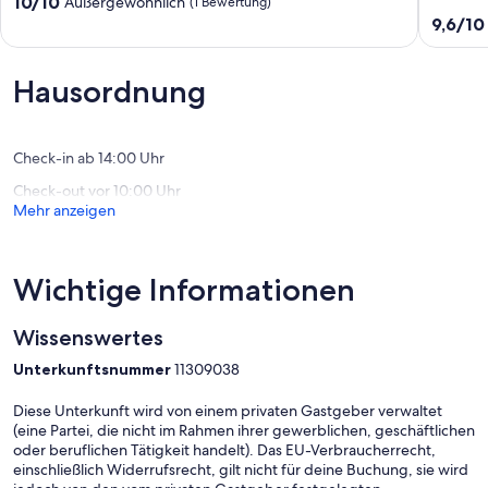
10.0
10/10
Außergewöhnlich
(1 Bewertung)
Strøby
residen
von
9.6
9,6/10
Ladeplads
in
10,
von
the
Außergewöhnlich,
10,
heart
(1
Außerge
Hausordnung
of
Bewertung)
(59
Copenh
Bewert
Copenh
City
Check-in ab 14:00 Uhr
Centre
Check-out vor 10:00 Uhr
Mehr anzeigen
Wichtige Informationen
Wissenswertes
Unterkunftsnummer
11309038
Diese Unterkunft wird von einem privaten Gastgeber verwaltet
(eine Partei, die nicht im Rahmen ihrer gewerblichen, geschäftlichen
oder beruflichen Tätigkeit handelt). Das EU-Verbraucherrecht,
einschließlich Widerrufsrecht, gilt nicht für deine Buchung, sie wird