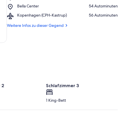
Royal
Land
Place,
Bella Center
‪54 Autominuten‬
Arena
Bella
Airport,
Kopenhagen (CPH-Kastrup)
‪56 Autominuten‬
Center
Kopenhagen
(CPH-
Weitere Infos zu dieser Gegend
Kastrup)
 2
Schlafzimmer 3
1 King-Bett