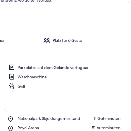
entfernt, wo du sein solltest.
mer
Platz für 6 Gäste
Parkplätze auf dem Gelände verfügbar
Waschmaschine
Grill
Place,
Nationalpark Skjoldungernes Land
‪11 Gehminuten‬
Nationalpark
Place,
Royal Arena
‪51 Autominuten‬
Skjoldungernes