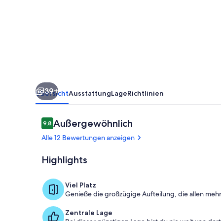
Villa
in
der
Nähe
von
Wasser
39+
und
Übersicht
Ausstattung
Lage
Richtlinien
Stadt
Bewertungen
Außergewöhnlich
9,8
9,8 von 10.
Alle 12 Bewertungen anzeigen
Highlights
Terrasse/Pati
Viel Platz
Genieße die großzügige Aufteilung, die allen mehr
Zentrale Lage