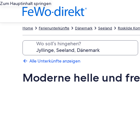
Zum Hauptinhalt springen
Home
Ferienunterkünfte
Dänemark
Seeland
Roskilde K
Wo soll’s hingehen?
Alle Unterkünfte anzeigen
Moderne helle und fre
Fotogalerie
von
Moderne
helle
und
freundliche