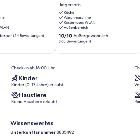
Ferienhaus
rauchen.
Jægerspris
in
det werden.
Jægerspris
Küche
ine
Waschmaschine
Jægerspris
igen Bewohnern und ansonsten ein perfektes Urlaubsgebiet in der
Kostenloses WLAN
schönheit und Ambiente als Urlaubsgebiet. Sehr nah an Roskilde
 WLAN
Außenbereich
10.0
10/10
erbar
Außergewöhnlich
(24 Bewertungen)
n ein paar hundert Metern.
von
(163 Bewertungen)
10,
 ein Strand, der zum Wandern und Schwimmen einlädt. Oder
Außergewöhnlich,
ter nach Roskilde.
(163
oder Roskilde sowie nach Kopenhagen zu fahren.
)
Bewertungen)
Check-in ab 16:00 Uhr
Ch
Kinder
Kinder (0–17 Jahre) erlaubt
Ve
Haustiere
Keine Haustiere erlaubt
Ra
Wissenswertes
Unterkunftsnummer
8835492