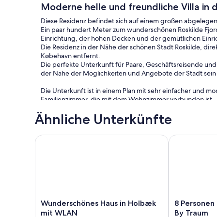
Moderne helle und freundliche Villa in
Diese Residenz befindet sich auf einem großen abgelege
Ein paar hundert Meter zum wunderschönen Roskilde Fjor
Einrichtung, der hohen Decken und der gemütlichen Einri
Die Residenz in der Nähe der schönen Stadt Roskilde, dir
Købehavn entfernt.
Die perfekte Unterkunft für Paare, Geschäftsreisende und
der Nähe der Möglichkeiten und Angebote der Stadt sei
Die Unterkunft ist in einem Plan mit sehr einfacher und 
Familienzimmer, die mit dem Wohnzimmer verbunden ist.
Entspannen Sie sich im Spa, genießen Sie die Sonne von d
Ähnliche Unterkünfte
auf der großen Wiese.
Schalten Sie den Grill ein und genießen Sie den Abend un
Es gibt kostenloses WLAN im ganzen Haus und einen groß
Wunderschönes Haus in Holbæk mit WLAN
8 Personen Fe
Als Gäste in unserem Haus können Sie auf das gesamte Hau
Sonne auf der Terrasse, entspannen Sie im Spa, spielen S
SUP ein paar hundert Meter vom Haus entfernt im schönen
Der Schlüssel wird in einer Schlüsselbox verfügbar sein, w
während Ihres Aufenthaltes völlig alleine lassen, aber es i
Wunderschönes
8
Wunderschönes Haus in Holbæk
8 Personen 
Haus
Personen
mit WLAN
By Traum
Es gibt kostenloses WLAN im ganzen Haus, kostenlose TV-