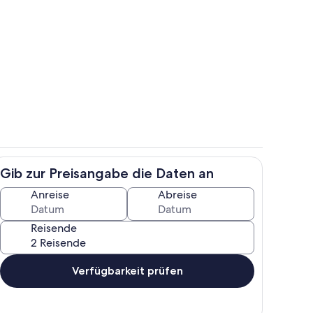
h
Zimmer
Gib zur Preisangabe die Daten an
h
Eigene Küche
Anreise
Abreise
Reisende
Verfügbarkeit prüfen