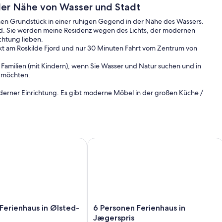
 der Nähe von Wasser und Stadt
nen Grundstück in einer ruhigen Gegend in der Nähe des Wassers.
d. Sie werden meine Residenz wegen des Lichts, der modernen
chtung lieben.
ekt am Roskilde Fjord und nur 30 Minuten Fahrt vom Zentrum von
 Familien (mit Kindern), wenn Sie Wasser und Natur suchen und in
n möchten.
moderner Einrichtung. Es gibt moderne Möbel in der großen Küche /
er großen Terrasse rund um das ganze Haus oder spielen Sie Ball
ter der großen überdachten Terrasse.
en kostenlosen Parkplatz auf dem Grundstück
rienhaus in Ølsted-By Traum
6 Personen Ferienhaus in Jægerspris
s zugreifen und alle Einrichtungen nutzen. Genießen Sie die
ie einen Ball auf dem Boden oder schwimmen, surfen, segeln Sie
 Roskilde Fjord.
enn wir uns nicht persönlich treffen können. Wir werden Sie
st möglich, uns per Post oder Telefon zu kontaktieren.
6
Ferienhaus in Ølsted-
6 Personen Ferienhaus in
Personen
Jægerspris
Kanäle und kostenlose Parkplätze auf dem Gelände.