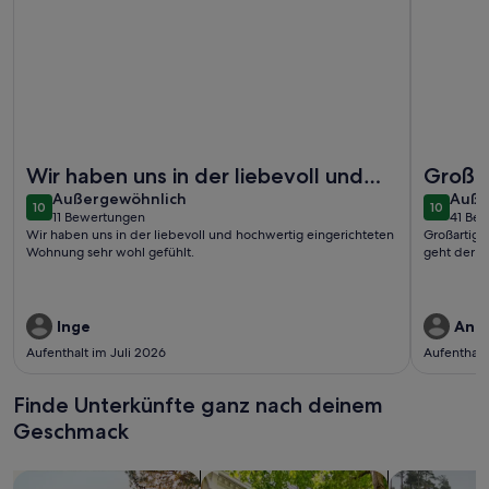
Weitere Infos zu Meerblick mit Stil u Gemütlichkeit
Weitere I
Wir haben uns in der liebevoll und
Großa
außergewöhnlich
auße
hochwertig eingerichteten Wohnung
Außergewöhnlich
unglaub
Auße
10
10
10 von 10
10 von 1
11 Bewertungen
41 Be
sehr wohl gefühlt.
geht d
(11
(41
Wir haben uns in der liebevoll und hochwertig eingerichteten
Großartiges
bewertungen)
bewe
Wohnung sehr wohl gefühlt.
geht der B
Inge
And
Aufenthalt im Juli 2026
Aufenthalt
Finde Unterkünfte ganz nach deinem
Geschmack
Suche nach Ferienhäusern
Suche nach Ferienwohnungen oder 
Suche nach 