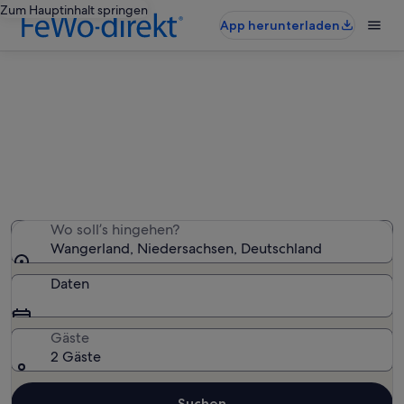
Zum Hauptinhalt springen
App herunterladen
Wangerland: Ferienunterkünfte in
Strandnähe
Wir haben 50 Ferienunterkünfte in Strandnähe
gefunden – gib deinen Reisezeitraum ein, um die
Verfügbarkeit zu prüfen
Wo soll’s hingehen?
Wangerland, Niedersachsen, Deutschland
Daten
Gäste
2 Gäste
Suchen