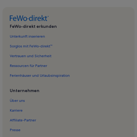
Ferienwohnungen in Tettens
Ferienwohnungen in Wangerooge
Ferienwohnungen in Neufunnixsiel
FeWo-direkt erkunden
Ferienwohnungen in X-Force Sports Club Cliner Quelle
Unterkunft inserieren
Ferienwohnungen in Deutsches Sielhafenmuseum
Sorglos mit FeWo-direkt™
Ferienwohnungen in Museumshafen Carolinensiel
Vertrauen und Sicherheit
Ferienwohnungen in Norddeich
Ressourcen für Partner
Ferienwohnungen in Friederikensiel
Ferienhäuser und Urlaubsinspiration
Ferienwohnungen in Funnix
Ferienwohnungen in Neuharlingersiel
Unternehmen
Ferienwohnungen in Berdum
Über uns
Ferienwohnungen in Waddewarden
Karriere
Ferienwohnungen in Strand Hooksiel
Affiliate-Partner
Ferienwohnungen in Landkreis Friesland
Presse
Ferienwohnungen in Neugarmssiel