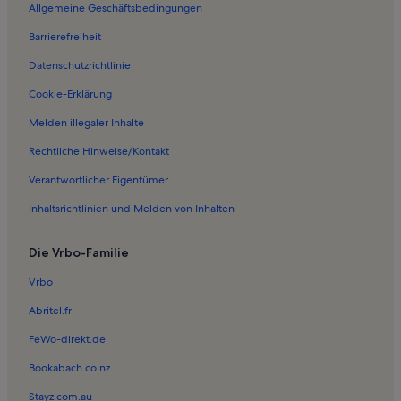
Allgemeine Geschäftsbedingungen
Ferienwohnungen in Jever
Barrierefreiheit
Ferienwohnungen in Schillig
Datenschutzrichtlinie
Ferienwohnungen in Wüppelser Altendeich
Ferienwohnungen in Norderaltendeich
Cookie-Erklärung
Ferienwohnungen in Wiarden
Melden illegaler Inhalte
Ferienwohnungen in Altgarmssiel
Rechtliche Hinweise/Kontakt
Ferienwohnungen in Badestrand
Verantwortlicher Eigentümer
Ferienwohnungen in Mederns
Inhaltsrichtlinien und Melden von Inhalten
Ferienwohnungen in Strandpark Horumersiel
Die Vrbo-Familie
Ferienwohnungen in Kaisershof
Ferienwohnungen in Carolinensiel
Vrbo
Ferienwohnungen in Hohenkirchen
Abritel.fr
Ferienwohnungen in Quanens
FeWo-direkt.de
Ferienwohnungen in Sankt Joost
Bookabach.co.nz
Ferienwohnungen in Stumpenser Windmühle
Stayz.com.au