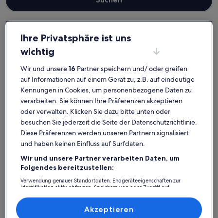
Ihre Privatsphäre ist uns
Landkreis Friesland
wichtig
Ferienunterkünfte in Strandnähe in Wangerland
Wangerland: Entdecke
Wir und unsere
16
Partner speichern und/ oder greifen
auf Informationen auf einem Gerät zu, z.B. auf eindeutige
Ferienunterkünfte am Strand
Kennungen in Cookies, um personenbezogene Daten zu
verarbeiten. Sie können Ihre Präferenzen akzeptieren
Weitere Infos zu Witte Huus 75m² und 51m² Ferienwohnung
oder verwalten. Klicken Sie dazu bitte unten oder
besuchen Sie jederzeit die Seite der Datenschutzrichtlinie.
Diese Präferenzen werden unseren Partnern signalisiert
und haben keinen Einfluss auf Surfdaten.
Wir und unsere Partner verarbeiten Daten, um
Folgendes bereitzustellen:
Verwendung genauer Standortdaten. Endgeräteeigenschaften zur
Identifikation aktiv abfragen. Speichern von oder Zugriff auf
Informationen auf einem Endgerät. Personalisierte Werbung und
Inhalte, Messung von Werbeleistung und der Performance von Inhalten,
Zielgruppenforschung sowie Entwicklung und Verbesserung von
Akzeptieren
Angeboten.