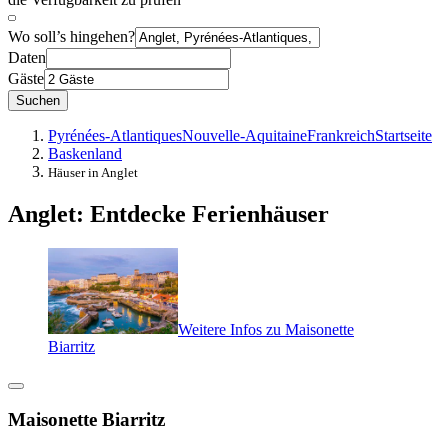
Wo soll’s hingehen?
Daten
Gäste
Suchen
Pyrénées-Atlantiques
Nouvelle-Aquitaine
Frankreich
Startseite
Baskenland
Häuser in Anglet
Anglet: Entdecke Ferienhäuser
Weitere Infos zu Maisonette
Biarritz
Maisonette Biarritz