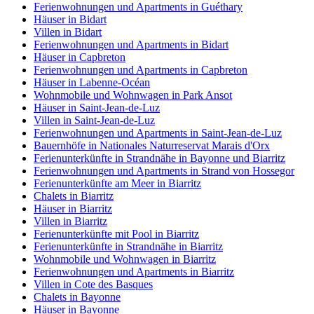
Ferienwohnungen und Apartments in Guéthary
Häuser in Bidart
Villen in Bidart
Ferienwohnungen und Apartments in Bidart
Häuser in Capbreton
Ferienwohnungen und Apartments in Capbreton
Häuser in Labenne-Océan
Wohnmobile und Wohnwagen in Park Ansot
Häuser in Saint-Jean-de-Luz
Villen in Saint-Jean-de-Luz
Ferienwohnungen und Apartments in Saint-Jean-de-Luz
Bauernhöfe in Nationales Naturreservat Marais d'Orx
Ferienunterkünfte in Strandnähe in Bayonne und Biarritz
Ferienwohnungen und Apartments in Strand von Hossegor
Ferienunterkünfte am Meer in Biarritz
Chalets in Biarritz
Häuser in Biarritz
Villen in Biarritz
Ferienunterkünfte mit Pool in Biarritz
Ferienunterkünfte in Strandnähe in Biarritz
Wohnmobile und Wohnwagen in Biarritz
Ferienwohnungen und Apartments in Biarritz
Villen in Cote des Basques
Chalets in Bayonne
Häuser in Bayonne