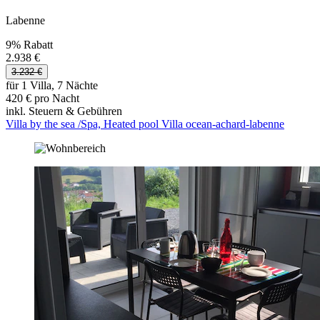
Labenne
9% Rabatt
2.938 €
3.232 €
für 1 Villa, 7 Nächte
420 € pro Nacht
inkl. Steuern & Gebühren
Villa by the sea /Spa, Heated pool Villa ocean-achard-labenne