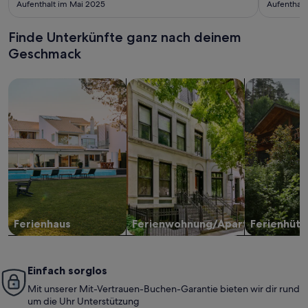
Aufenthalt im Mai 2025
Aufenthalt
Finde Unterkünfte ganz nach deinem
Geschmack
Suche nach Ferienhäusern
Suche nach Ferienwohnungen oder 
Suche nach 
Ferienhaus
Ferienwohnung/Apartment
Ferienhütt
Einfach sorglos
Mit unserer Mit-Vertrauen-Buchen-Garantie bieten wir dir rund
um die Uhr Unterstützung