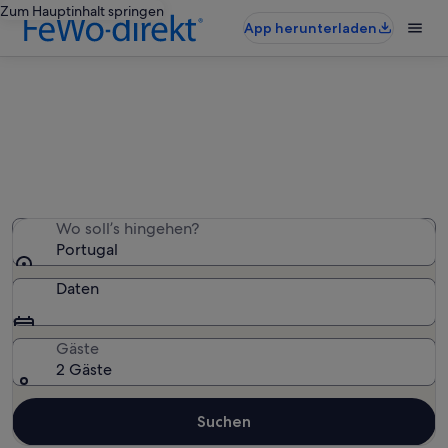
Zum Hauptinhalt springen
App herunterladen
Portugal: Villen
Wir haben 6.561 Villen gefunden – gib deinen
Reisezeitraum ein, um die Verfügbarkeit zu prüfen
Wo soll’s hingehen?
Portugal
Daten
Gäste
2 Gäste
Suchen