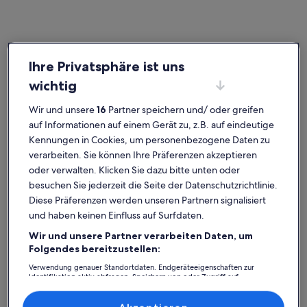
Startseite
Villen in Portugal
Ihre Privatsphäre ist uns
Portugal – beliebte Städte
wichtig
Distrikt Lissabon
Porto (un
Wir und unsere
16
Partner speichern und/ oder greifen
auf Informationen auf einem Gerät zu, z.B. auf eindeutige
Kennungen in Cookies, um personenbezogene Daten zu
verarbeiten. Sie können Ihre Präferenzen akzeptieren
oder verwalten. Klicken Sie dazu bitte unten oder
besuchen Sie jederzeit die Seite der Datenschutzrichtlinie.
Diese Präferenzen werden unseren Partnern signalisiert
und haben keinen Einfluss auf Surfdaten.
Wir und unsere Partner verarbeiten Daten, um
Distrikt Lissabon
Porto (un
Distrikt Lissabon
Porto (u
Folgendes bereitzustellen:
Portugal: Entdecke Villen
Verwendung genauer Standortdaten. Endgeräteeigenschaften zur
Identifikation aktiv abfragen. Speichern von oder Zugriff auf
Informationen auf einem Endgerät. Personalisierte Werbung und
Weitere Infos zu CASA LIMAO brandneues Haus mit beheizt
Weitere I
Inhalte, Messung von Werbeleistung und der Performance von Inhalten,
Zielgruppenforschung sowie Entwicklung und Verbesserung von