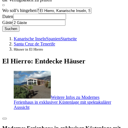
Wo soll’s hingehen?
Daten
Gäste
Suchen
Kanarische Inseln
Spanien
Startseite
Santa Cruz de Tenerife
Häuser in El Hierro
El Hierro: Entdecke Häuser
Weitere Infos zu Modernes
Ferienhaus in exklusiver Küstenlage mit spektakulärer
Aussicht