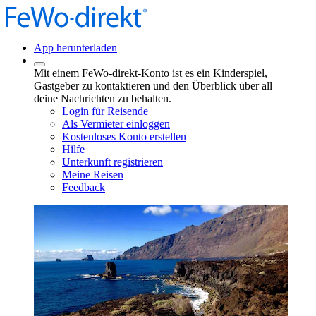
App herunterladen
Mit einem FeWo-direkt-Konto ist es ein Kinderspiel,
Gastgeber zu kontaktieren und den Überblick über all
deine Nachrichten zu behalten.
Login für Reisende
Als Vermieter einloggen
Kostenloses Konto erstellen
Hilfe
Unterkunft registrieren
Meine Reisen
Feedback