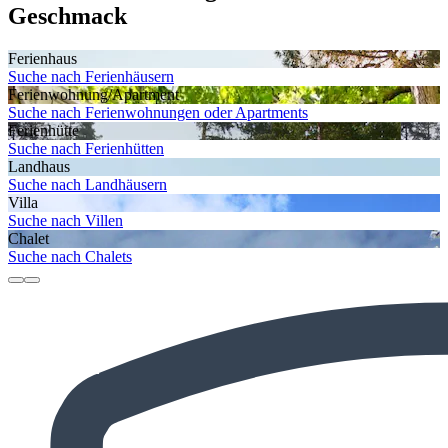
Geschmack
Ferienhaus
Suche nach Ferienhäusern
Ferienwohnung/Apartment
Suche nach Ferienwohnungen oder Apartments
Ferienhütte
Suche nach Ferienhütten
Landhaus
Suche nach Landhäusern
Villa
Suche nach Villen
Chalet
Suche nach Chalets