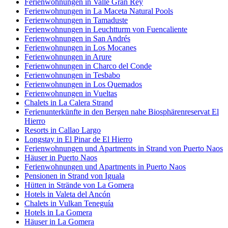
Ferienwohnungen in Valle Gran Rey
Ferienwohnungen in La Maceta Natural Pools
Ferienwohnungen in Tamaduste
Ferienwohnungen in Leuchtturm von Fuencaliente
Ferienwohnungen in San Andrés
Ferienwohnungen in Los Mocanes
Ferienwohnungen in Arure
Ferienwohnungen in Charco del Conde
Ferienwohnungen in Tesbabo
Ferienwohnungen in Los Quemados
Ferienwohnungen in Vueltas
Chalets in La Calera Strand
Ferienunterkünfte in den Bergen nahe Biosphärenreservat El
Hierro
Resorts in Callao Largo
Longstay in El Pinar de El Hierro
Ferienwohnungen und Apartments in Strand von Puerto Naos
Häuser in Puerto Naos
Ferienwohnungen und Apartments in Puerto Naos
Pensionen in Strand von Iguala
Hütten in Strände von La Gomera
Hotels in Valeta del Ancón
Chalets in Vulkan Teneguía
Hotels in La Gomera
Häuser in La Gomera