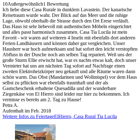
10
Außergewöhnlich
1 Bewertung
Ich liebe diese Casa Rurale in dunklem Lavastein. Der kanarische
Reisetraum wurde wahr. Der Blick auf das Meer und die ruhige
Lage, obwohl oberhalb die Strasse durch den Ort Erese verläuft.
Das Haus ist sehr liebevoll mit authentischen Möbeln eingerichtet
und alles passt harmonisch zusammen. Casa Tia Lucila ist mein
Favorit - wir waren auf weiteren 4 Inseln mit ebenfalls dort anderen
Ferien-Landhäusern und können daher gut vergleichen. Unser
Hausherr war hoch aufmerksam und hat sofort den leicht verstopften
Abfluss in der Dusche noch am selben Tag repariert. Weil uns der
große Sturm Ellie erwischt hat, war es nachts etwas kalt, doch unser
Vermieter hat uns am nächsten Tag sofort auf Nachfrage einen
zweiten Elektroheizkörper neu gekauft und alle Räume waren dann
schön warm. Das Obst (Mandarinen und Wollmispel) vor dem Haus
selbst zu pflücken war ebenfalls traumhaft und der als
Gastscheschenk erhaltene Quesadilla und der wunderbare
Ziegenkäse von El Hierro sind leider nur hier zu bekommen. Ich
vermisse es bereits am 2. Tag zu Hause!
Petra A.
Aufenthalt im Feb. 2018
Weitere Infos zu FeiertageElHierro, Casa Rural Tia Lucila