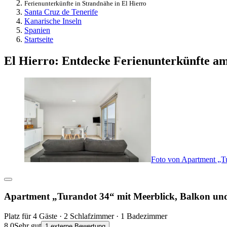
Ferienunterkünfte in Strandnähe in El Hierro
Santa Cruz de Tenerife
Kanarische Inseln
Spanien
Startseite
El Hierro: Entdecke Ferienunterkünfte a
Foto von Apartment „T
Apartment „Turandot 34“ mit Meerblick, Balkon 
Platz für 4 Gäste · 2 Schlafzimmer · 1 Badezimmer
8,0
Sehr gut
1 externe Bewertung