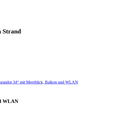
m Strand
urandot 34“ mit Meerblick, Balkon und WLAN
und WLAN