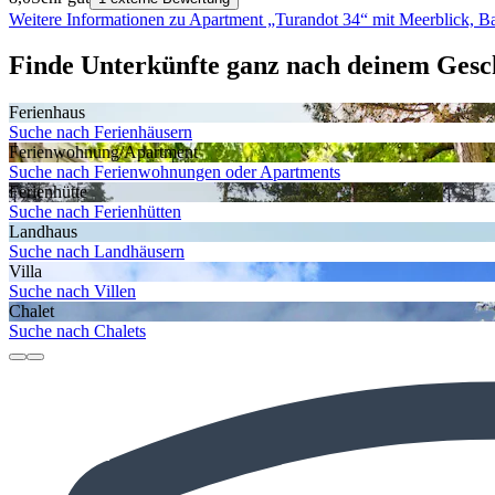
Weitere Informationen zu Apartment „Turandot 34“ mit Meerblick,
Finde Unterkünfte ganz nach deinem Ges
Ferienhaus
Suche nach Ferienhäusern
Ferienwohnung/Apartment
Suche nach Ferienwohnungen oder Apartments
Ferienhütte
Suche nach Ferienhütten
Landhaus
Suche nach Landhäusern
Villa
Suche nach Villen
Chalet
Suche nach Chalets