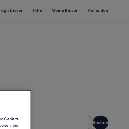
registrieren
Hilfe
Meine Reisen
Anmelden
milien
b deinen Reisezeitraum ein,
äste
em Gerät zu,
Suchen
Gäste
eiten. Sie