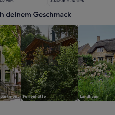
 Apr. 2025
Aufenthalt im Jan. 2025
ach deinem Geschmack
wohnungen oder Apartments
Suche nach Ferienhütten
Suche nach Landhäu
Apartment
Ferienhütte
Landhaus