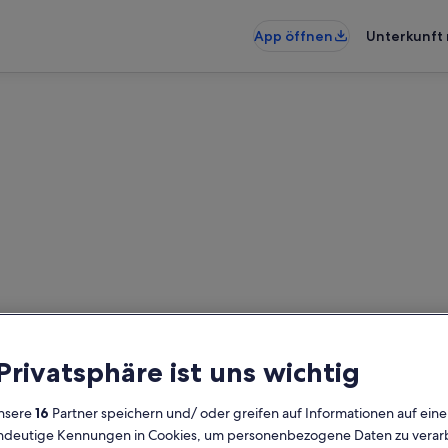
App öffnen
Unterkunft 
nd: Ferienunterkünfte für Fa
rkünfte für Familien gefunden – gi
um die Verfügbarkeit zu prüfen
 Privatsphäre ist uns wichtig
Daten
G
nsere
16
Partner speichern und/ oder greifen auf Informationen auf ein
2 
eindeutige Kennungen in Cookies, um personenbezogene Daten zu verarb