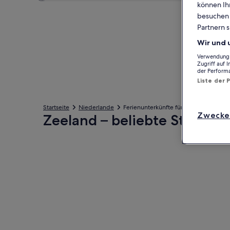
können Ihr
besuchen S
Partnern s
Wir und 
Verwendung g
Zugriff auf 
der Perform
Liste der 
Startseite
Niederlande
Ferienunterkünfte für Familien in Zee
Zwecke
Zeeland – beliebte Städte
Domburg