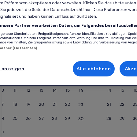
e Präferenzen akzeptieren oder verwalten. Klicken Sie dazu bitte unten
ie jederzeit die Seite der Datenschutzrichtlinie. Diese Präferenzen we
Kalender
ignalisiert und haben keinen Einfluss auf Surfdaten.
Derzeit
August 2026
unsere Partner verarbeiten Daten, um Folgendes bereitzustelle
werden
die
enauer Standortdaten. Endgeräteeigenschaften zur Identifikation aktiv abfragen. Spei
Informationen auf einem Endgerät. Personalisierte Werbung und Inhalte, Messung von We
Monate
Montag
Dienstag
Mittwoch
Donnerstag
Freitag
Samstag
Sonntag
Montag
Die
Mo
Di
Mi
Do
Fr
Sa
So
Mo
Di
ance von Inhalten, Zielgruppenforschung sowie Entwicklung und Verbesserung von Ange
August
Partner (Lieferanten)
2026
und
1
1
2
2
land
September
 anzeigen
Alle ablehnen
Akze
2026
3
4
5
6
7
8
7
8
9
9
angezeigt.
Cadzand-Bad
10
11
12
13
14
15
14
15
1
16
17
18
19
20
21
22
21
22
2
23
24
25
26
27
28
29
28
29
3
30
31