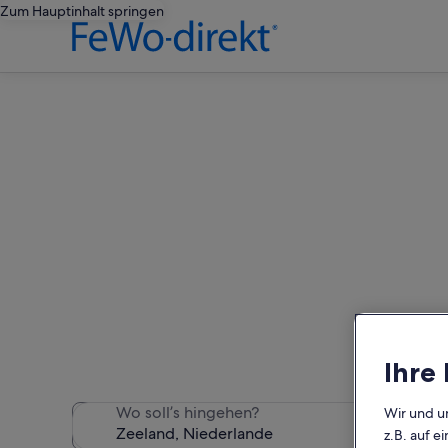
Zum Hauptinhalt springen
Zeela
Wir haben 3.631 Ferienunte
Ihre
Wo soll’s hingehen?
Wir und u
z.B. auf 