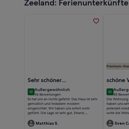
Zeeland: Ferienunterkünft
Weitere Informationen zu ✨COSY & LUXURY!!✨ Het
Weitere Inf
Premium-Ga
Foto von ✨COSY & LUXURY!!✨ Het Pakhuys nr.7
Foto von Ge
Sehr schöner
schöne
Aufenthalt im
sehr zen
außergewöhnlich
außerg
Außergewöhnlich
Außerg
10
10
Pakhuys
10 von 10
10 von 10
36 Bewertungen
85 Bewer
(36
(85
Es hat uns an nichts gefehlt. Das Haus ist sehr
Die Wohnung i
bewertungen)
bewert
gemütlich und trotzdem modern
haben uns seh
eingerichtet. Wir haben uns sofort wohl
jederzeit wie
gefühlt. Die Lage ist sehr gut, Strand,
wirkt die Woh
Einkaufsmöglichkeiten- alles zu Fuß schnell
Wirklichkeit is
erreichbar, trotzdem in ruhiger Lage. Tessa
Matthias S.
Sven C
und Robbie waren sehr zuvorkommende