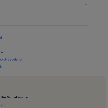
nd
me
oord-Beveland
k
Die Vrbo-Familie
Vrbo