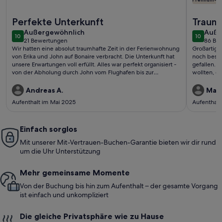
Weitere Infos zu Komfortables Ferienhaus in 3 Minuten zu 
Weitere I
Perfekte Unterkunft
Traum
außergewöhnlich
auße
Außergewöhnlich
Auße
10
10
10 von 10
10 von 1
21 Bewertungen
86 Be
(21
(86
Wir hatten eine absolut traumhafte Zeit in der Ferienwohnung
Großartig,
bewertungen)
bewe
von Erika und John auf Bonaire verbracht. Die Unterkunft hat
noch besse
unsere Erwartungen voll erfüllt. Alles war perfekt organisiert -
gefallen. 
von der Abholung durch John vom Flughafen bis zur
wollten, d
Ausstattung der Wohnung. Die Wohnung war blitzsauber und
Ersatz (Web
mit allem ausgestattet, was man für einen erholsamen Urlaub
unglaublic
Andreas A.
Mart
braucht. Selbst Schnorchelequipment, Strandmatten und
Aufenthalt im Mai 2025
Aufenthalt
Stühle stehen zur Verfügung.Ein riesiges Dankeschön an die
Gastgeber, die sich rührend um alles gekümmert haben und
jederzeit erreichbar waren. Wir haben uns vom ersten
Moment an Willkommen gefühlt
Einfach sorglos
Mit unserer Mit-Vertrauen-Buchen-Garantie bieten wir dir rund
um die Uhr Unterstützung
Mehr gemeinsame Momente
Von der Buchung bis hin zum Aufenthalt – der gesamte Vorgang
ist einfach und unkompliziert
Die gleiche Privatsphäre wie zu Hause