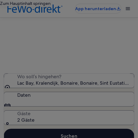
Zum Hauptinhalt springen
App herunterladen
Ferienunterkünfte nahe Lac Bay
Wir haben 677 Ferienunterkünfte gefunden. Bitte gib
deinen Reisezeitraum an, um die Verfügbarkeit zu
prüfen.
Wo soll’s hingehen?
Lac Bay, Kralendijk, Bonaire, Bonaire, Sint Eustatius u
Daten
Gäste
2 Gäste
Suchen