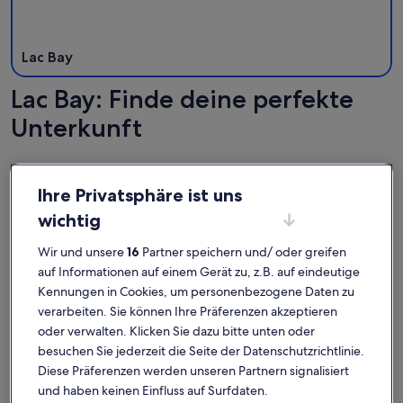
Lac Bay
Lac Bay: Finde deine perfekte
Unterkunft
Weitere Infos zu Beach Studio Aerial Windsurfing Paradise L
Weitere I
Ihre Privatsphäre ist uns
wichtig
Wir und unsere
16
Partner speichern und/ oder greifen
auf Informationen auf einem Gerät zu, z.B. auf eindeutige
Kennungen in Cookies, um personenbezogene Daten zu
verarbeiten. Sie können Ihre Präferenzen akzeptieren
oder verwalten. Klicken Sie dazu bitte unten oder
besuchen Sie jederzeit die Seite der Datenschutzrichtlinie.
Diese Präferenzen werden unseren Partnern signalisiert
und haben keinen Einfluss auf Surfdaten.