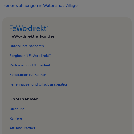
Ferienwohnungen in Waterlands Village
Ferienwohnungen in Tera Kora
Ferienwohnungen in Fort Oranje
Ferienwohnungen in Bona Bista
FeWo-direkt erkunden
Ferienwohnungen in Antriol
Unterkunft inserieren
Ferienwohnungen in Flamingo-Schutzgebiet
Sorglos mit FeWo-direkt™
Ferienwohnungen in Kralendijk
Vertrauen und Sicherheit
Ferienwohnungen in Bonaire Museum
Ressourcen für Partner
Ferienwohnungen in Te Amo Strand
Ferienhäuser und Urlaubsinspiration
Ferienwohnungen in Cadushy von Bonaire
Ferienwohnungen in Donkey Beach
Unternehmen
Ferienwohnungen in North Saliña
Über uns
Ferienwohnungen in Bonaire Donkey Sanctuary
Karriere
Ferienwohnungen in Old Slave Huts
Affiliate-Partner
Ferienwohnungen in Sabadeco