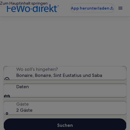
Zum Hauptinhalt springen
App herunterladen
Bonaire: Villen
Wir haben 195 Villen gefunden – gib deinen
Reisezeitraum ein, um die Verfügbarkeit zu prüfen
Wo soll’s hingehen?
Bonaire, Bonaire, Sint Eustatius und Saba
Daten
Gäste
2 Gäste
Suchen