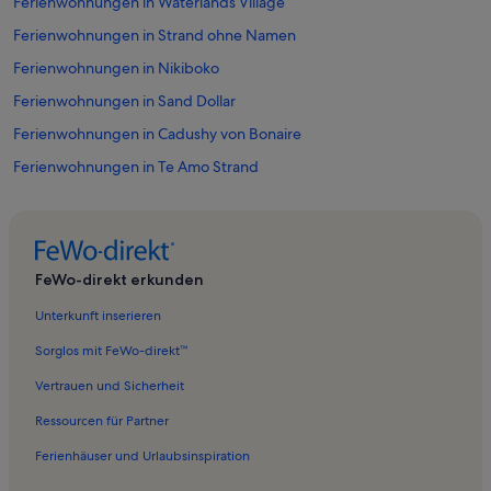
Ferienwohnungen in Waterlands Village
Ferienwohnungen in Strand ohne Namen
Ferienwohnungen in Nikiboko
Ferienwohnungen in Sand Dollar
Ferienwohnungen in Cadushy von Bonaire
Ferienwohnungen in Te Amo Strand
Ferienwohnungen in Flamingo-Schutzgebiet
Ferienwohnungen in North Saliña
Ferienwohnungen in Pink Beach
FeWo-direkt erkunden
Ferienwohnungen in Bonaire Meerespark
Unterkunft inserieren
Ferienwohnungen in Sorobon Beach
Sorglos mit FeWo-direkt™
Ferienwohnungen in Sabal Palm
Vertrauen und Sicherheit
Ferienwohnungen in Sabadeco
Ressourcen für Partner
Ferienwohnungen in Strand Lac Bay
Ferienhäuser und Urlaubsinspiration
Ferienwohnungen in Fort Oranje