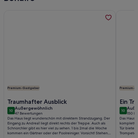
Weitere Infos zu Tropische Villa am Meer, voll klimatisiert, 
Weitere I
Premium-Gastgeber
Premium-G
Weitere Infos zu Tropische Villa am Meer, voll klimatisiert, 
Weitere I
Traumhafter Ausblick
Ein T
außergewöhnlich
auße
Außergewöhnlich
Auße
10
10
10 von 10
10 von 1
47 Bewertungen
150 B
(47
(150
Das Haus liegt wunderschön mit direktem Strandzugang. Der
Das Haus, d
bewertungen)
bewe
Eingang zu Andrea1 liegt direkt rechts der Treppe. Auch als
komplette 
Schnorchler gibt es hier viel zu sehen. 1 bis 2mal die Woche
Tür bietet 
kommen ein Gärtner oder der Poolreiniger. Vorsicht! Stehen
Trompetenf
plötzlich direkt am Pool und kündigen sich leider nicht an.
Schnapper 