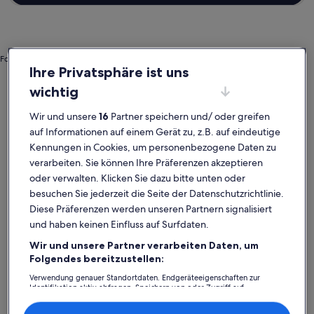
Foto von Tourism Corporation Bonaire
Ihre Privatsphäre ist uns
Bonaire
Villen in Bonaire
wichtig
Bonaire – beliebte Städte
Wir und unsere
16
Partner speichern und/ oder greifen
Kralendijk
Rincon
auf Informationen auf einem Gerät zu, z.B. auf eindeutige
Kennungen in Cookies, um personenbezogene Daten zu
verarbeiten. Sie können Ihre Präferenzen akzeptieren
oder verwalten. Klicken Sie dazu bitte unten oder
besuchen Sie jederzeit die Seite der Datenschutzrichtlinie.
Diese Präferenzen werden unseren Partnern signalisiert
und haben keinen Einfluss auf Surfdaten.
Wir und unsere Partner verarbeiten Daten, um
Folgendes bereitzustellen:
Kralendijk
Rincon
Kralendijk
Rincon
Verwendung genauer Standortdaten. Endgeräteeigenschaften zur
Bonaire: Entdecke Villen
Identifikation aktiv abfragen. Speichern von oder Zugriff auf
Informationen auf einem Endgerät. Personalisierte Werbung und
Inhalte, Messung von Werbeleistung und der Performance von Inhalten,