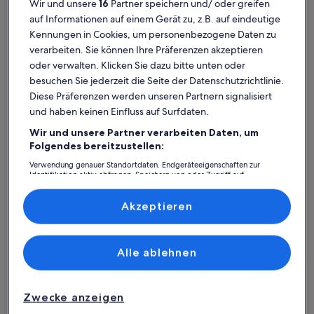
Wir und unsere
16
Partner speichern und/ oder greifen
auf Informationen auf einem Gerät zu, z.B. auf eindeutige
Kennungen in Cookies, um personenbezogene Daten zu
verarbeiten. Sie können Ihre Präferenzen akzeptieren
oder verwalten. Klicken Sie dazu bitte unten oder
besuchen Sie jederzeit die Seite der Datenschutzrichtlinie.
Diese Präferenzen werden unseren Partnern signalisiert
Weitere Infos zu **** Großer, idealer, sicherer Ort in Oulu, 
Weitere I
und haben keinen Einfluss auf Surfdaten.
**** Großer, idealer, sicherer Ort in
Virpin
Wir und unsere Partner verarbeiten Daten, um
Oulu, in der Nähe aller Orte,
Platz für 4 Gäste · 1 Schlafzimmer · 1 Badezimmer
person
Platz für
auße
Auße
Folgendes bereitzustellen:
6,8
3 Bewertungen
kostenloses Parken und schnelle
10
6,8 von 10
(3
10 von 1
1 Bew
(1
Verwendung genauer Standortdaten. Endgeräteeigenschaften zur
Antwort
bewertungen)
Identifikation aktiv abfragen. Speichern von oder Zugriff auf
Seemannshaus-Museum:
bewe
Informationen auf einem Endgerät. Personalisierte Werbung und
Inhalte, Messung von Werbeleistung und der Performance von Inhalten,
Ferienunterkünfte mit Top-
Zielgruppenforschung sowie Entwicklung und Verbesserung von
Akzeptieren
Angeboten.
Bewertung
Liste der Partner (Lieferanten)
Alle ablehnen
Weitere Infos zu Säikkäranta by Interhome
Weitere I
Zwecke anzeigen