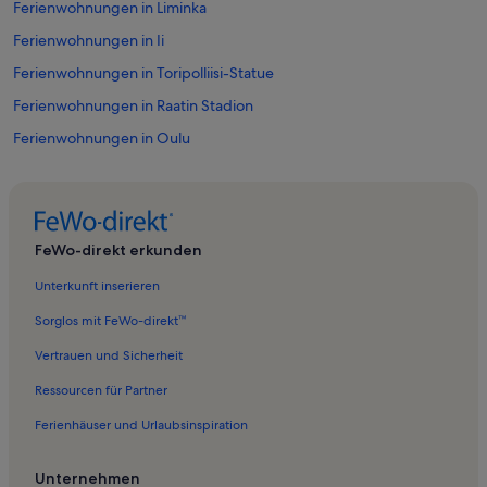
Ferienwohnungen in Liminka
Ferienwohnungen in Ii
Ferienwohnungen in Toripolliisi-Statue
Ferienwohnungen in Raatin Stadion
Ferienwohnungen in Oulu
Ferienwohnungen in Haukipudas
Ferienwohnungen in Pier von Hailuoto
Ferienwohnungen in Pudasjärvi
FeWo-direkt erkunden
Ferienwohnungen in Nallikari
Unterkunft inserieren
Ferienwohnungen in Tietomaa
Sorglos mit FeWo-direkt™
Ferienwohnungen in Kempele
Vertrauen und Sicherheit
Ferienwohnungen in Hailuoto
Ressourcen für Partner
Ferienwohnungen in Mannerheimpark
Ferienhäuser und Urlaubsinspiration
Ferienwohnungen in Iin Wanha Hamina
Ferienwohnungen in Nordösterbotten
Unternehmen