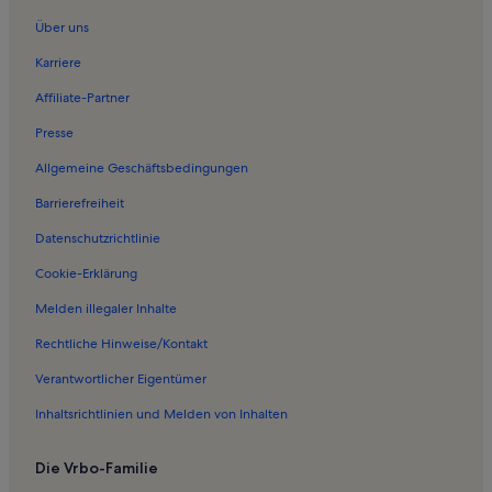
Ferienwohnungen in Ukkohalla
Über uns
Ferienwohnungen in Dom von Oulu
Karriere
Ferienwohnungen in Strand von Oulu
Affiliate-Partner
Ferienwohnungen in Oulunsalo
Presse
Ferienwohnungen in Oulun Energia Areena
Allgemeine Geschäftsbedingungen
Ferienwohnungen in Universität Oulu
Barrierefreiheit
Ferienwohnungen in Oulu
Datenschutzrichtlinie
Cookie-Erklärung
Melden illegaler Inhalte
Rechtliche Hinweise/Kontakt
Verantwortlicher Eigentümer
Inhaltsrichtlinien und Melden von Inhalten
Die Vrbo-Familie