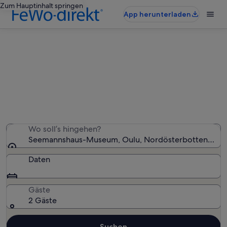
Zum Hauptinhalt springen
App herunterladen
Ferienunterkünfte nahe
Seemannshaus-Museum
Wir haben 29 Ferienunterkünfte gefunden. Bitte gib
deinen Reisezeitraum an, um die Verfügbarkeit zu
prüfen.
Wo soll’s hingehen?
Seemannshaus-Museum, Oulu, Nordösterbotten, Finn
Daten
Gäste
2 Gäste
Suchen