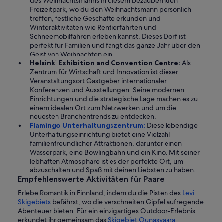
des Weihnachtsmanns in diesem bezaubernden
Freizeitpark, wo du den Weihnachtsmann persönlich
treffen, festliche Geschäfte erkunden und
Winteraktivitäten wie Rentierfahrten und
Schneemobilfahren erleben kannst. Dieses Dorf ist
perfekt für Familien und fängt das ganze Jahr über den
Geist von Weihnachten ein.
Helsinki Exhibition and Convention Centre:
Als
Zentrum für Wirtschaft und Innovation ist dieser
Veranstaltungsort Gastgeber internationaler
Konferenzen und Ausstellungen. Seine modernen
Einrichtungen und die strategische Lage machen es zu
einem idealen Ort zum Netzwerken und um die
neuesten Branchentrends zu entdecken.
Flamingo Unterhaltungszentrum:
Diese lebendige
Unterhaltungseinrichtung bietet eine Vielzahl
familienfreundlicher Attraktionen, darunter einen
Wasserpark, eine Bowlingbahn und ein Kino. Mit seiner
lebhaften Atmosphäre ist es der perfekte Ort, um
abzuschalten und Spaß mit deinen Liebsten zu haben.
Empfehlenswerte Aktivitäten für Paare
Erlebe Romantik in Finnland, indem du die Pisten des
Levi
Skigebiets
befährst, wo die verschneiten Gipfel aufregende
Abenteuer bieten. Für ein einzigartiges Outdoor-Erlebnis
erkundet ihr gemeinsam das
Skigebiet Ounasvaara
.