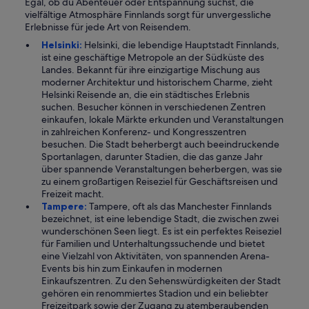
Egal, ob du Abenteuer oder Entspannung suchst, die
vielfältige Atmosphäre Finnlands sorgt für unvergessliche
Erlebnisse für jede Art von Reisendem.
Helsinki:
Helsinki, die lebendige Hauptstadt Finnlands,
ist eine geschäftige Metropole an der Südküste des
Landes. Bekannt für ihre einzigartige Mischung aus
moderner Architektur und historischem Charme, zieht
Helsinki Reisende an, die ein städtisches Erlebnis
suchen. Besucher können in verschiedenen Zentren
einkaufen, lokale Märkte erkunden und Veranstaltungen
in zahlreichen Konferenz- und Kongresszentren
besuchen. Die Stadt beherbergt auch beeindruckende
Sportanlagen, darunter Stadien, die das ganze Jahr
über spannende Veranstaltungen beherbergen, was sie
zu einem großartigen Reiseziel für Geschäftsreisen und
Freizeit macht.
Tampere:
Tampere, oft als das Manchester Finnlands
bezeichnet, ist eine lebendige Stadt, die zwischen zwei
wunderschönen Seen liegt. Es ist ein perfektes Reiseziel
für Familien und Unterhaltungssuchende und bietet
eine Vielzahl von Aktivitäten, von spannenden Arena-
Events bis hin zum Einkaufen in modernen
Einkaufszentren. Zu den Sehenswürdigkeiten der Stadt
gehören ein renommiertes Stadion und ein beliebter
Freizeitpark sowie der Zugang zu atemberaubenden