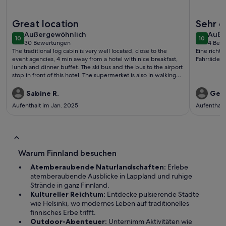
Weitere Infos zu Traditionelle Skihütte in herrlicher Waldlag
Weitere I
Great location
Sehr g
außergewöhnlich
auße
Außergewöhnlich
Auße
10
10
10 von 10
10 von 1
30 Bewertungen
4 Bew
(30
(4
The traditional log cabin is very well located, close to the
Eine richt
bewertungen)
bewe
event agencies, 4 min away from a hotel with nice breakfast,
Fahrräder,
lunch and dinner buffet. The ski bus and the bus to the airport
stop in front of this hotel. The supermerket is also in walking
distance.We enjoyed very much the fireplace in the log cabin
same as the sauna. One night we were even able to see the
Sabine R.
Gerd
northern lights from the small sauna window. Overall a very
Aufenthalt im Jan. 2025
Aufenthalt
enjoyable stay!The spermaerket is also n walking d
Warum Finnland besuchen
Atemberaubende Naturlandschaften:
Erlebe
atemberaubende Ausblicke in Lappland und ruhige
Strände in ganz Finnland.
Kultureller Reichtum:
Entdecke pulsierende Städte
wie Helsinki, wo modernes Leben auf traditionelles
finnisches Erbe trifft.
Outdoor-Abenteuer:
Unternimm Aktivitäten wie