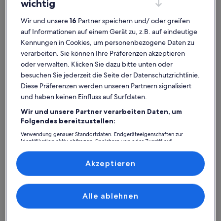
wichtig
Wir und unsere
16
Partner speichern und/ oder greifen
auf Informationen auf einem Gerät zu, z.B. auf eindeutige
Dorf des Weihnachtsmannes
Skigebie
Kennungen in Cookies, um personenbezogene Daten zu
Finnland: Finde deine perfekte
verarbeiten. Sie können Ihre Präferenzen akzeptieren
oder verwalten. Klicken Sie dazu bitte unten oder
Unterkunft
besuchen Sie jederzeit die Seite der Datenschutzrichtlinie.
Diese Präferenzen werden unseren Partnern signalisiert
Weitere Infos zu Peurakangasranta 4 * luxury logcabin in Ran
Weitere I
und haben keinen Einfluss auf Surfdaten.
Wir und unsere Partner verarbeiten Daten, um
Folgendes bereitzustellen:
Verwendung genauer Standortdaten. Endgeräteeigenschaften zur
Identifikation aktiv abfragen. Speichern von oder Zugriff auf
Informationen auf einem Endgerät. Personalisierte Werbung und
Inhalte, Messung von Werbeleistung und der Performance von Inhalten,
Zielgruppenforschung sowie Entwicklung und Verbesserung von
Akzeptieren
Angeboten.
Liste der Partner (Lieferanten)
Alle ablehnen