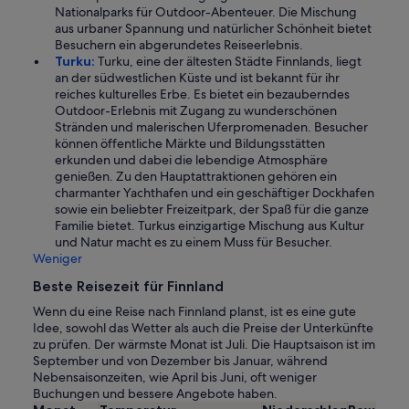
Nationalparks für Outdoor-Abenteuer. Die Mischung
aus urbaner Spannung und natürlicher Schönheit bietet
Besuchern ein abgerundetes Reiseerlebnis.
Turku:
Turku, eine der ältesten Städte Finnlands, liegt
an der südwestlichen Küste und ist bekannt für ihr
reiches kulturelles Erbe. Es bietet ein bezauberndes
Outdoor-Erlebnis mit Zugang zu wunderschönen
Stränden und malerischen Uferpromenaden. Besucher
können öffentliche Märkte und Bildungsstätten
erkunden und dabei die lebendige Atmosphäre
genießen. Zu den Hauptattraktionen gehören ein
charmanter Yachthafen und ein geschäftiger Dockhafen
sowie ein beliebter Freizeitpark, der Spaß für die ganze
Familie bietet. Turkus einzigartige Mischung aus Kultur
und Natur macht es zu einem Muss für Besucher.
Weniger
Beste Reisezeit für Finnland
Wenn du eine Reise nach Finnland planst, ist es eine gute
Idee, sowohl das Wetter als auch die Preise der Unterkünfte
zu prüfen. Der wärmste Monat ist Juli. Die Hauptsaison ist im
September und von Dezember bis Januar, während
Nebensaisonzeiten, wie April bis Juni, oft weniger
Buchungen und bessere Angebote haben.