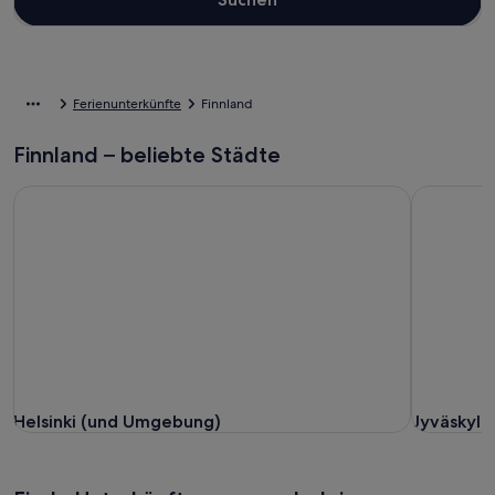
Ferienunterkünfte
Finnland
Finnland – beliebte Städte
Helsinki (und Umgebung)
Jyväskylä
Helsinki (und Umgebung)
Jyväskylä
Helsinki (und Umgebung)
Jyväskylä