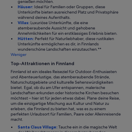
genießen möchten.
Häuser:
Ideal für Familien oder Gruppen, diese
Unterkünfte bieten ausreichend Platz und Privatsphäre
während deines Aufenthalts.
Villas:
Luxuriöse Unterkünfte, die eine
atemberaubende Aussicht und gehobene
Annehmlichkeiten für ein erstklassiges Erlebnis bieten.
Hütten:
Perfekt für Naturliebhaber, diese rustikalen
Unterkünfte ermöglichen es dir, in Finnlands
wunderschöne Landschaften einzutauchen.**
Weniger
Top-Attraktionen in Finnland
Finnland ist ein ideales Reiseziel für Outdoor-Enthusiasten
und Abenteuerlustige, das atemberaubende Strände,
Naturschutzgebiete und kulturelle Sehenswürdigkeiten
bietet. Egal, ob du am Ufer entspannen, malerische
Landschaften erkunden oder historische Kirchen besuchen
möchtest – hier ist für jeden etwas dabei. Plane deine Reise,
um die einzigartige Mischung aus Kultur und Natur zu
erleben, die Finnland zu bieten hat, was es zu einem
perfekten Urlaubsort für Familien, Paare oder Alleinreisende
macht.
Santa Claus Village:
Tauche ein in die magische Welt