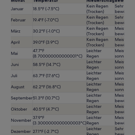
Monat
Temperatur
Niederschlag
Bewölku
Kein Regen
Sehr
Januar
18.5°F (-7.5°C)
(Trocken)
bewölkt
Kein Regen
Sehr
Februar
19.4°F (-7.0°C)
(Trocken)
bewölkt
Kein Regen
Meist
März
30.2°F (-1.0°C)
(Trocken)
bewölkt
Kein Regen
Meist
April
39.0°F (3.9°C)
(Trocken)
bewölkt
47.7°F
Leichter
Meist
Mai
(8.700000000000001°C)
Regen
sonnig
Leichter
Meist
Juni
58.5°F (14.7°C)
Regen
sonnig
Leichter
Meist
Juli
63.7°F (17.6°C)
Regen
sonnig
Leichter
Meist
August
62.2°F (16.8°C)
Regen
sonnig
Leichter
Meist
September
51.3°F (10.7°C)
Regen
bewölkt
Leichter
Meist
Oktober
40.5°F (4.7°C)
Regen
bewölkt
37.9°F
Leichter
Meist
November
(3.3000000000000003°C)
Regen
bewölkt
Leichter
Sehr
Dezember
27.1°F (-2.7°C)
Regen
bewölkt