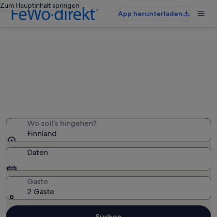
Zum Hauptinhalt springen
App herunterladen
Ferienwohnungen & Ferienhäuser
in Finnland
Wir haben 4.362 Ferienunterkünfte gefunden. Bitte gib
deinen Reisezeitraum an, um die Verfügbarkeit zu
prüfen.
Wo soll’s hingehen?
Finnland
Daten
Gäste
2 Gäste
Suchen