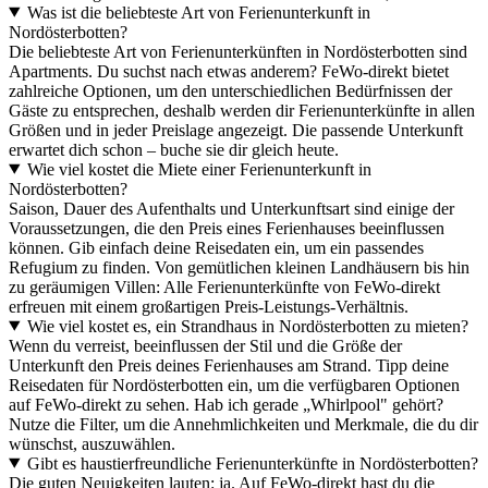
Was ist die beliebteste Art von Ferienunterkunft in
Nordösterbotten?
Die beliebteste Art von Ferienunterkünften in Nordösterbotten sind
Apartments. Du suchst nach etwas anderem? FeWo-direkt bietet
zahlreiche Optionen, um den unterschiedlichen Bedürfnissen der
Gäste zu entsprechen, deshalb werden dir Ferienunterkünfte in allen
Größen und in jeder Preislage angezeigt. Die passende Unterkunft
erwartet dich schon – buche sie dir gleich heute.
Wie viel kostet die Miete einer Ferienunterkunft in
Nordösterbotten?
Saison, Dauer des Aufenthalts und Unterkunftsart sind einige der
Voraussetzungen, die den Preis eines Ferienhauses beeinflussen
können. Gib einfach deine Reisedaten ein, um ein passendes
Refugium zu finden. Von gemütlichen kleinen Landhäusern bis hin
zu geräumigen Villen: Alle Ferienunterkünfte von FeWo-direkt
erfreuen mit einem großartigen Preis-Leistungs-Verhältnis.
Wie viel kostet es, ein Strandhaus in Nordösterbotten zu mieten?
Wenn du verreist, beeinflussen der Stil und die Größe der
Unterkunft den Preis deines Ferienhauses am Strand. Tipp deine
Reisedaten für Nordösterbotten ein, um die verfügbaren Optionen
auf FeWo-direkt zu sehen. Hab ich gerade „Whirlpool" gehört?
Nutze die Filter, um die Annehmlichkeiten und Merkmale, die du dir
wünschst, auszuwählen.
Gibt es haustierfreundliche Ferienunterkünfte in Nordösterbotten?
Die guten Neuigkeiten lauten: ja. Auf FeWo-direkt hast du die