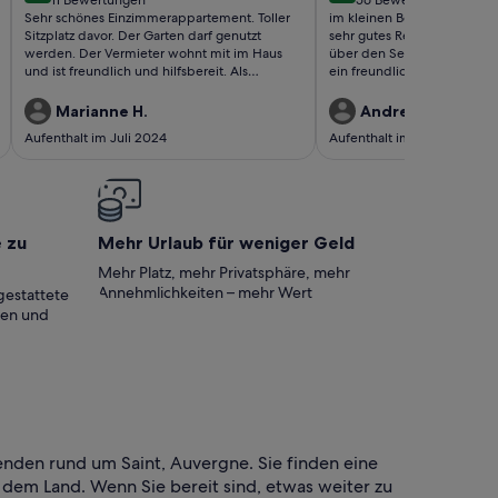
(11
(56
Sehr schönes Einzimmerappartement. Toller
im kleinen Bergdorf in ruh
bewertungen)
bewertungen)
Sitzplatz davor. Der Garten darf genutzt
sehr gutes Restaurant mit fa
werden. Der Vermieter wohnt mit im Haus
über den See ganz in der Nä
und ist freundlich und hilfsbereit. Als
ein freundlicher älterer Her
Schlafgelegenheit dient ein Schrankbett das
Team mit Lucky dem Savoy
schnell auf und abgebaut ist. Küche sehr gut
bildet.
Marianne H.
Andrea F.
und sauber ausgestattet. Jederzeit wieder!
Aufenthalt im Juli 2024
Aufenthalt im Aug. 2021
e zu
Mehr Urlaub für weniger Geld
Mehr Platz, mehr Privatsphäre, mehr
Annehmlichkeiten – mehr Wert
gestattete
ten und
enden rund um Saint, Auvergne. Sie finden eine
 dem Land. Wenn Sie bereit sind, etwas weiter zu