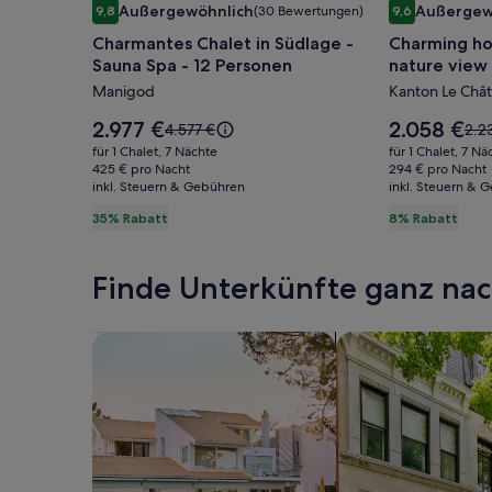
Außergewöhnlich
Außergew
9,8
(30 Bewertungen)
9,6
für
für
9,8 von 10, Außergewöhnlich, (30 Bewertungen)
9,6 von 10, A
Charmantes Chalet in Südlage -
Charming ho
Charmantes
Charming
Sauna Spa - 12 Personen
nature view
Chalet
house
Manigod
Kanton Le Chât
in
in
Südlage
Savoie
Der
Der
2.977 €
2.058 €
Der
Der
4.577 €
2.2
-
Preis
-
Preis
alte
alte
für 1 Chalet, 7 Nächte
für 1 Chalet, 7 Nä
beträgt
beträgt
Preis
Prei
Sauna
425 € pro Nacht
calm
294 € pro Nacht
2.977 €.
2.058 €.
inkl. Steuern & Gebühren
war
inkl. Steuern & 
war
Spa
&
4.577 €,
2.23
35% Rabatt
8% Rabatt
-
nature
siehe
sie
12
view
weitere
wei
Informationen
Inf
Personen
Finde Unterkünfte ganz n
zum
zum
Standardpreis.
Sta
Suche nach Ferienhäusern
Suche nach Ferien