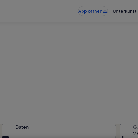
App öffnen
Unterkunft 
terkünfte nahe Die Käserei 
rkünfte gefunden. Bitte gib dein
Verfügbarkeit zu prüfen.
Daten
G
2 