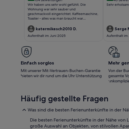
(104
(40
Wir haben uns sehr wohl gefühlt. Die
Sehr erholsam
bewertungen)
bewert
Wohnung war sehr sauber und
geschmackvoll eingerichtet. Kaffeemaschine,
Toaster - alles was man braucht war
vorhanden.Das Gastgeber-Ehepaar ist sehr
nett und hilfsbereit und hat uns mit vielen
katermikesch2010 D.
Serge 
Tipps und Karten versorgt.Die Landschaft ist
Aufenthalt im Juni 2025
Aufenthalt im
wunderschön!!! Der Hammer !Wir haben uns
sehr gut erholt.
Einfach sorglos
Mehr ge
Mit unserer Mit-Vertrauen-Buchen-Garantie
Von der Buc
bieten wir dir rund um die Uhr Unterstützung
gesamte Vo
unkomplizie
Häufig gestellte Fragen
Was sind die besten Ferienunterkünfte in der N
Die besten Ferienunterkünfte in der Nähe von 
große Auswahl an Objekten, von stilvollen Apar