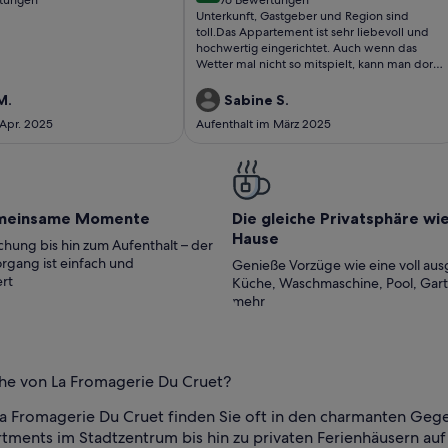
(76
Unterkunft, Gastgeber und Region sind
ungen)
bewertungen)
toll.Das Appartement ist sehr liebevoll und
hochwertig eingerichtet. Auch wenn das
Wetter mal nicht so mitspielt, kann man dort
gemütliche Tage verbringen.Die Gastgeber
sind sehr freundlich und geben gute Tipps
M.
Sabine S.
für Unternehmungen.
 Apr. 2025
Aufenthalt im März 2025
meinsame Momente
Die gleiche Privatsphäre wi
Hause
hung bis hin zum Aufenthalt – der
rgang ist einfach und
Genieße Vorzüge wie eine voll aus
rt
Küche, Waschmaschine, Pool, Gar
mehr
ähe von La Fromagerie Du Cruet?
La Fromagerie Du Cruet finden Sie oft in den charmanten Geg
tments im Stadtzentrum bis hin zu privaten Ferienhäusern auf