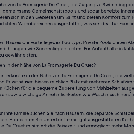
 Nähe von La Fromagerie Du Cruet, die Zugang zu Swimmingpoo
, gemeinsame Gemeinschaftspools und sogar beheizte Innenpo
eren sich in den Gebieten um Saint und bieten Komfort zum P
tablen Wohnbereichen ausgestattet, was sie ideal für Famil
len Hauses die Vorteile jedes Pooltyps. Private Pools bieten 
nrichtungen wie Sonnenliegen bieten. Für Aufenthalte in küh
u gewährleisten.
ien in der Nähe von La Fromagerie Du Cruet?
nunterkünfte in der Nähe von La Fromagerie Du Cruet, die viel
 Privathäuser, bieten reichlich Platz mit mehreren Schlafzim
eten Küchen für die bequeme Zubereitung von Mahlzeiten ausge
ssen sowie wichtige Annehmlichkeiten wie Waschmaschinen/Tro
ür Ihre Familie suchen Sie nach Häusern, die separate Schlafb
en. Priorisieren Sie Unterkünfte mit gut ausgestatteten Küc
rie Du Cruet minimiert die Reisezeit und ermöglicht mehr Mo