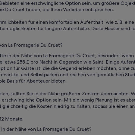
ebieten eine erschwingliche Option sein, um größere Objekte
e Du Cruet finden, die Ihren Vorlieben entsprechen.
lichkeiten für einen komfortablen Aufenthalt, wie z. B. eine 
emöglichkeiten für längere Aufenthalte. Diese Häuser sind ide
 von La Fromagerie Du Cruet?
te in der Nähe von La Fromagerie Du Cruet, besonders wenn Si
 bei etwa 255 £ pro Nacht in Gegenden wie Saint. Einige Aufe
Option für Gäste ist, die die Gegend erleben möchten, ohne zu
enartikel und Selbstparken und reichen von gemütlichen Stu
ble Basis für Abenteuer bieten.
elen, sollten Sie in der Nähe größerer Zentren übernachten. W
rschwingliche Option sein. Mit ein wenig Planung ist es abso
 gleichzeitig die Kosten niedrig zu halten, sodass Sie einen
 12 Monate.
s in der Nähe von La Fromagerie Du Cruet?