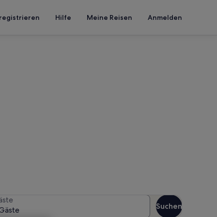
registrieren
Hilfe
Meine Reisen
Anmelden
von Cruet
en Reisezeitraum an, um die
äste
Suchen
Gäste