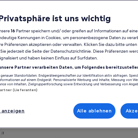
Kalender
 Privatsphäre ist uns wichtig
Derzeit
August 2026
werden
nsere
16
Partner speichern und/ oder greifen auf Informationen auf ein
die
eindeutige Kennungen in Cookies, um personenbezogene Daten zu verarb
Monate
Montag
Dienstag
Mittwoch
Donnerstag
Freitag
Samstag
Sonntag
Montag
Die
Mo
Di
Mi
Do
Fr
Sa
So
Mo
Di
e Präferenzen akzeptieren oder verwalten. Klicken Sie dazu bitte unten
August
ie jederzeit die Seite der Datenschutzrichtlinie. Diese Präferenzen we
2026
ignalisiert und haben keinen Einfluss auf Surfdaten.
und
1
1
2
2
lpes
Haute-Savoie
Groß-Annecy
Saint-Eustache
Ferienunterkünfte nahe
September
unsere Partner verarbeiten Daten, um Folgendes bereitzustelle
2026
enauer Standortdaten. Endgeräteeigenschaften zur Identifikation aktiv abfragen. Spei
3
4
5
6
7
8
7
8
9
9
rbringen möchtest, stöbere durch unsere Feriendomizile und finde gena
angezeigt.
Informationen auf einem Endgerät. Personalisierte Werbung und Inhalte, Messung von We
r deinen Vierbeinern, du kannst dich auf all die Annehmlichkeiten freu
ance von Inhalten, Zielgruppenforschung sowie Entwicklung und Verbesserung von Ange
tellst, in nur wenigen Klicks kannst du die Unterkunft buchen, die alle
Partner (Lieferanten)
10
11
12
13
14
15
14
15
1
16
erfügung, einschließlich Häusern, die über barrierarme Optionen verfüge
17
18
19
20
21
22
21
22
2
23
 anzeigen
Alle ablehnen
Akze
enrabatten – Die Käserei von Cru
24
25
26
27
28
29
28
29
3
30
31
rsonen
rie
se in Savoie - calm & nature view
Bildergalerie
Nice family chalet, close to Les Saisi