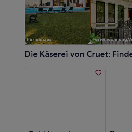
Ferienhaus
Ferienwohnung/
Die Käserei von Cruet: Find
Weitere Informationen zu Chalet Happyview - lux
Weitere Info
Foto von Chalet Happyview - luxury holiday for 1
Foto von Cha