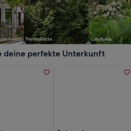
Apartment
Ferienhütte
Landhaus
e deine perfekte Unterkunft
ury holiday for 15 with pool & sauna - OVO Network, werden 
rmationen zu Charmantes möbliertes Studio 2, 5 km von Annec
Weitere Informationen zu Ferienwoh
5 with pool & sauna - OVO Network
rmantes möbliertes Studio 2, 5 km von Annecy entfernt, Blick
Foto von Ferienwohnung - Duingt