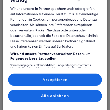
wichtig
Wir und unsere
16
Partner speichern und/ oder greifen
auf Informationen auf einem Gerät zu, z.B. auf eindeutige
Kennungen in Cookies, um personenbezogene Daten zu
verarbeiten. Sie können Ihre Präferenzen akzeptieren
Ferienhaus
Ferienwohnung/Apartment
Ferienhütt
oder verwalten. Klicken Sie dazu bitte unten oder
besuchen Sie jederzeit die Seite der Datenschutzrichtlinie.
Galerie Montillo: Finde deine
Diese Präferenzen werden unseren Partnern signalisiert
und haben keinen Einfluss auf Surfdaten.
perfekte Unterkunft
Wir und unsere Partner verarbeiten Daten, um
Folgendes bereitzustellen:
Weitere Infos zu Chalet Happyview - luxury holiday for 15 
Weitere I
Verwendung genauer Standortdaten. Endgeräteeigenschaften zur
Identifikation aktiv abfragen. Speichern von oder Zugriff auf
Informationen auf einem Endgerät. Personalisierte Werbung und
Inhalte, Messung von Werbeleistung und der Performance von Inhalten,
Zielgruppenforschung sowie Entwicklung und Verbesserung von
Akzeptieren
Angeboten.
Liste der Partner (Lieferanten)
Alle ablehnen