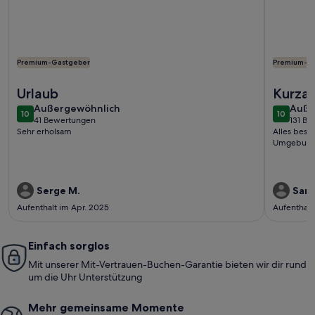
Premium-Gastgeber
Premium-G
Weitere Infos zu Apartment between lake and mountains, su
Weitere I
Urlaub
Kurzau
außergewöhnlich
auße
Außergewöhnlich
Auße
10
10
10 von 10
10 von 1
41 Bewertungen
131 B
(41
(131
Sehr erholsam
Alles best
bewertungen)
bewe
Umgebung 
Serge M.
Sand
Aufenthalt im Apr. 2025
Aufenthalt
Einfach sorglos
Mit unserer Mit-Vertrauen-Buchen-Garantie bieten wir dir rund
um die Uhr Unterstützung
Mehr gemeinsame Momente