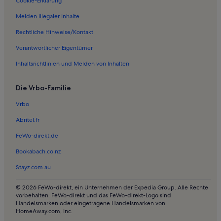
Ferienwohnungen in Col de la Forclaz
Cookie-Erklärung
Ferienwohnungen in Cessenaz
Melden illegaler Inhalte
Ferienwohnungen in Schloss Menthon-St-Bernard
Rechtliche Hinweise/Kontakt
Ferienwohnungen in Doussard
Verantwortlicher Eigentümer
Ferienwohnungen in Fußweg der Roselieres
Inhaltsrichtlinien und Melden von Inhalten
Ferienwohnungen in Echarvines
Die Vrbo-Familie
Häuser in Les Carroz d'Arâches
Ferienunterkünfte in Strandnähe nahe Lac Vert
Vrbo
Ferienunterkünfte mit Whirlpool nahe Cascade de Glandieu
Abritel.fr
Häuser in Ugine
FeWo-direkt.de
Chalets in Annecy
Bookabach.co.nz
Häuser in Annecy
Stayz.com.au
Villen in Annecy
© 2026 FeWo-direkt, ein Unternehmen der Expedia Group. Alle Rechte
Häuser in Annecy
vorbehalten. FeWo-direkt und das FeWo-direkt-Logo sind
Handelsmarken oder eingetragene Handelsmarken von
Ferienunterkünfte mit Pool in Annecy
HomeAway.com, Inc.