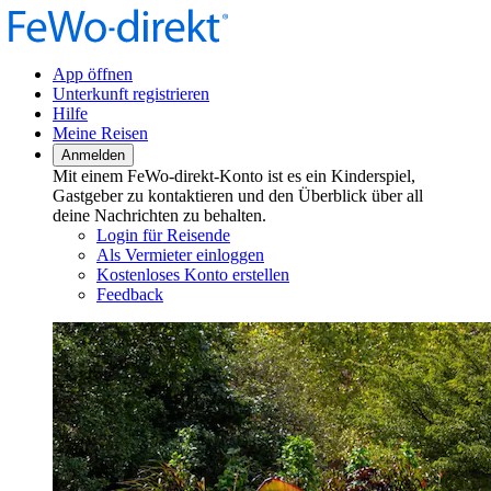
App öffnen
Unterkunft registrieren
Hilfe
Meine Reisen
Anmelden
Mit einem FeWo-direkt-Konto ist es ein Kinderspiel,
Gastgeber zu kontaktieren und den Überblick über all
deine Nachrichten zu behalten.
Login für Reisende
Als Vermieter einloggen
Kostenloses Konto erstellen
Feedback