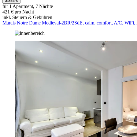
3.222 €
für 1 Apartment, 7 Nächte
421 € pro Nacht
inkl. Steuern & Gebühren
Marais Notre Dame Medieval-2BR/2SdE, calm, comfort, A/C, WiFi, 